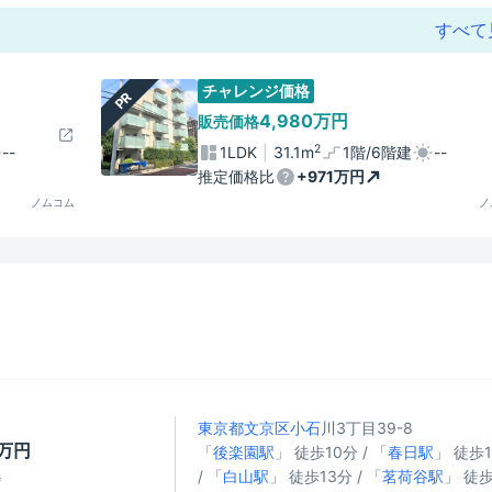
すべて
チャレンジ価格
PR
4,980万円
販売価格
2
--
1LDK
31.1m
1階/6階建
--
推定価格比
+971万円
ノムコム
ノ
東京都文京区
小石川
3丁目39-8
8万円
「
後楽園駅
」 徒歩10分 / 「
春日駅
」 徒歩
/ 「
白山駅
」 徒歩13分 / 「
茗荷谷駅
」 徒歩
㎡