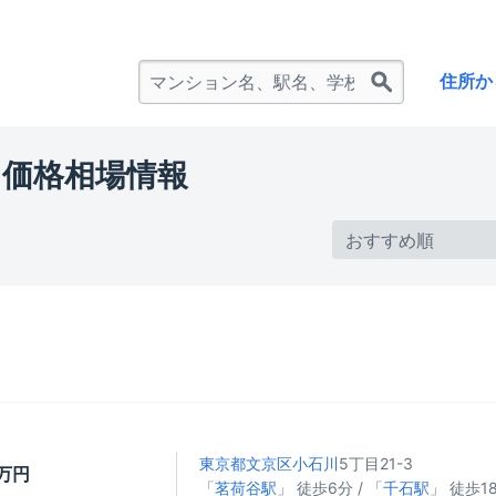
住所か
価格相場情報
東京都文京区
小石川
5丁目21-3
9万円
「
茗荷谷駅
」 徒歩6分 / 「
千石駅
」 徒歩18