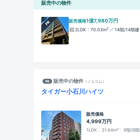
販売中の物件
1億7,980万円
販売価格
PR
2
2LDK
70.03m
14階/14階建
販売中の物件
（
ノムコム
）
PR
タイガー小石川ハイツ
販売価格
4,999万円
1LDK
31.64m²
9階/9