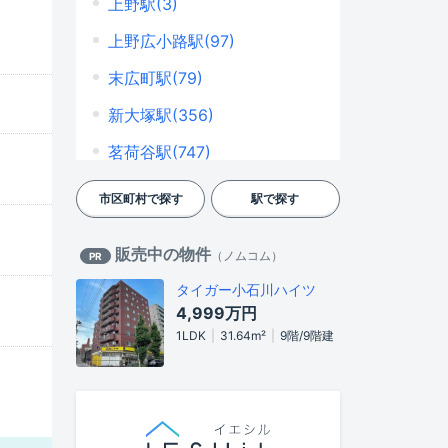
上野駅(3)
関口(95)
上野広小路駅(97)
千石(229)
末広町駅(79)
千駄木(260)
新大塚駅(356)
西片(64)
茗荷谷駅(747)
根津(92)
後楽園駅(497)
市区町村で探す
駅で探す
白山(245)
本郷三丁目駅(392)
販売中の物件
本駒込(362)
（
ノムコム
）
PR
御茶ノ水駅(150)
タイガー小石川ハイツ
本郷(347)
駒込駅(265)
4,999万円
向丘(91)
本駒込駅(717)
1LDK
31.64m²
9階/9階建
目白台(98)
東大前駅(606)
弥生(43)
飯田橋駅(103)
湯島(165)