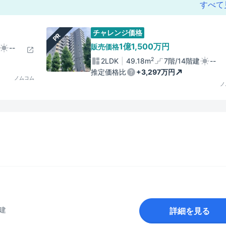
すべて
チャレンジ価格
PR
1億1,500万円
販売価格
--
2
2LDK
49.18m
7階/14階建
--
推定価格比
+3,297万円
ノムコム
ノ
階建
詳細を見る