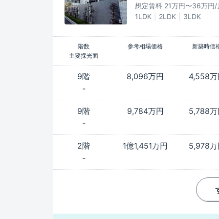
想定賃料 21万円〜36万円/
1LDK
2LDK
3LDK
階数
参考相場価格
新築時価
主要採光面
9階
8,096万円
4,558
-
9階
9,784万円
5,788
-
2階
1億1,451万円
5,978
-