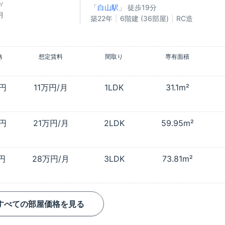
㎡
「
白山駅
」 徒歩19分
月
築22年
6階建 (36部屋)
RC造
格
想定賃料
間取り
専有面積
万円
11万円/月
1LDK
31.1m²
万円
21万円/月
2LDK
59.95m²
万円
28万円/月
3LDK
73.81m²
すべての部屋価格を見る