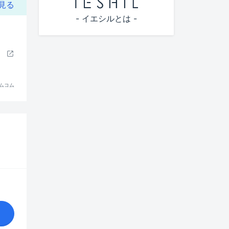
西日暮里駅(183)
見る
- イエシルとは -
千駄木駅(401)
根津駅(213)
湯島駅(197)
新御茶ノ水駅(12)
ムコム
代々木公園駅(1)
代々木上原駅(1)
早稲田駅(36)
神楽坂駅(152)
東池袋駅(10)
護国寺駅(436)
江戸川橋駅(466)
水道橋駅(216)