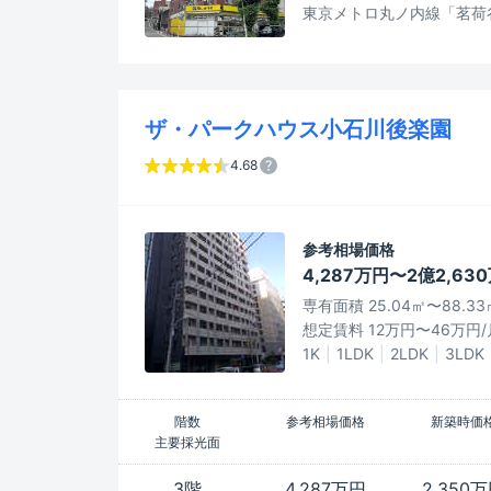
東京メトロ丸ノ内線「茗荷
ザ・パークハウス小石川後楽園
4.68
参考相場価格
4,287万円〜2億2,63
専有面積 25.04㎡〜88.33
想定賃料 12万円〜46万円/
1K
1LDK
2LDK
3LDK
階数
参考相場価格
新築時価
主要採光面
3階
4,287万円
2,350