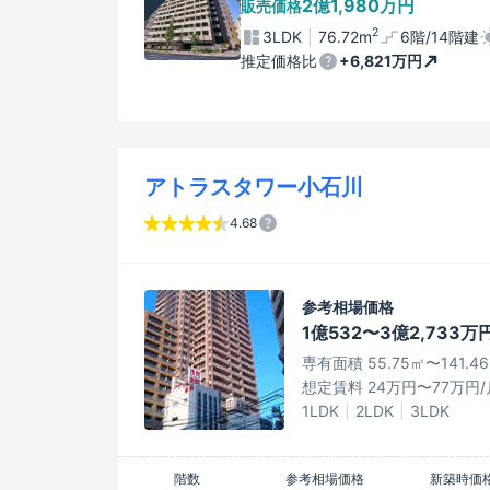
2億1,980万円
販売価格
2
3LDK
76.72m
6階/14階建
推定価格比
+6,821万円
アトラスタワー小石川
4.68
参考相場価格
1億532〜3億2,733万
専有面積 55.75㎡〜141.4
想定賃料 24万円〜77万円/
1LDK
2LDK
3LDK
階数
参考相場価格
新築時価