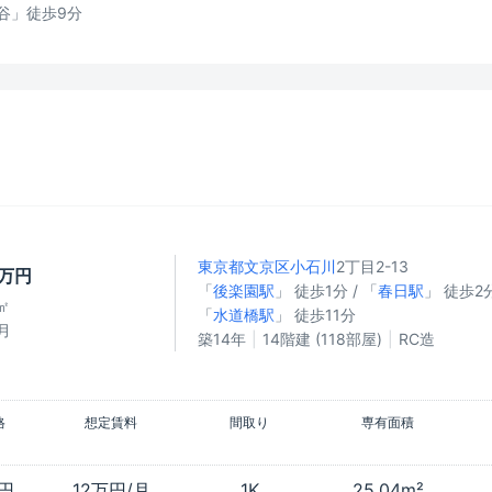
谷」徒歩9分
東京都文京区
小石川
2丁目2-13
0万円
「
後楽園駅
」 徒歩1分 / 「
春日駅
」 徒歩2分
㎡
「
水道橋駅
」 徒歩11分
月
築14年
14階建 (118部屋)
RC造
格
想定賃料
間取り
専有面積
万円
12万円/月
1K
25.04m²