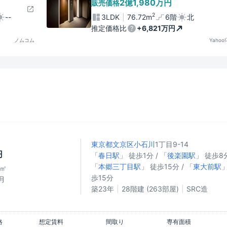
2億1,980万円
販売価格
2
--
3LDK
76.72m
6階
北
推定価格比
+6,821万円
ノムコム
Yahoo
東京都文京区
小石川
1丁目9-14
円
「
春日駅
」 徒歩1分 / 「
後楽園駅
」 徒歩8分
「
本郷三丁目駅
」 徒歩15分 / 「
東大前駅
」
6㎡
歩15分
月
築23年
28階建 (263部屋)
SRC造
格
想定賃料
間取り
専有面積