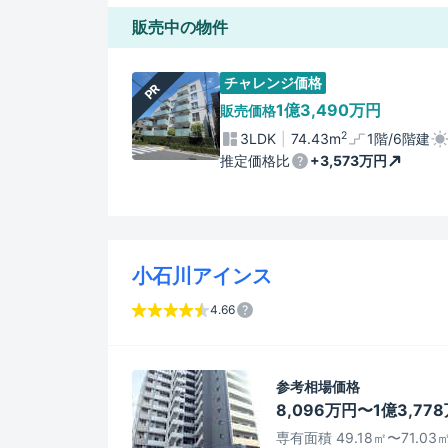
販売中の物件
チャレンジ価格
PR
1億3,490万円
販売価格
2
3LDK
74.43m
1階/6階建
推定価格比
+3,573万円
小石川アインス
4.66
参考相場価格
8,096万円〜1億3,77
専有面積 49.18㎡〜71.03