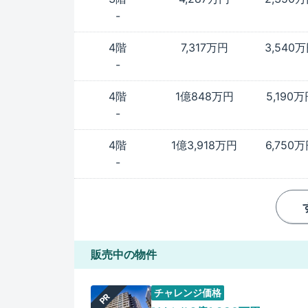
-
4階
7,317万円
3,540
-
4階
1億848万円
5,190
-
4階
1億3,918万円
6,750
-
販売中の物件
チャレンジ価格
PR