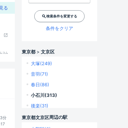
見る
検索条件を変更する
条件をクリア
東京都
文京区
ムコム
大塚(249)
音羽(71)
春日(86)
小石川(313)
後楽(31)
小日向(104)
周辺の駅
東京都
文京区
13分
17
水道(95)