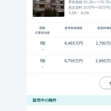
専有面積 50.26㎡〜70.79
想定賃料 20万円〜30万円
1LDK
2LDK
階数
参考相場価格
新築時価
主要採光面
1階
6,465万円
2,790
-
1階
6,756万円
2,990
-
販売中の物件