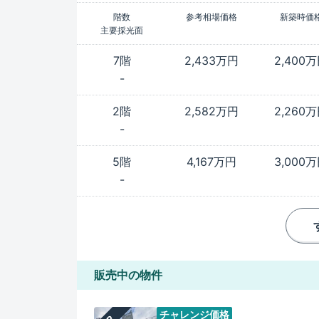
階数
参考相場価格
新築時価
主要採光面
7階
2,433万円
2,400
-
2階
2,582万円
2,260
-
5階
4,167万円
3,000
-
販売中の物件
チャレンジ価格