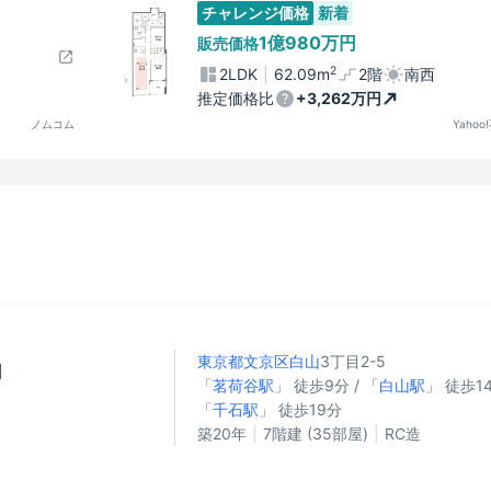
チャレンジ価格
新着
1億980万円
販売価格
2
2LDK
62.09m
2階
南西
推定価格比
+3,262万円
ノムコム
Yahoo
東京都文京区
白山
3丁目2-5
円
「
茗荷谷駅
」 徒歩9分 / 「
白山駅
」 徒歩14
「
千石駅
」 徒歩19分
月
築20年
7階建 (35部屋)
RC造