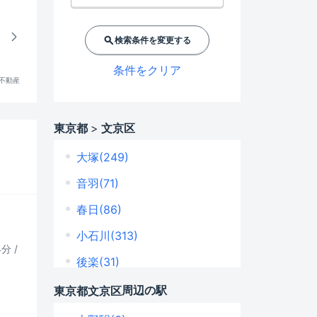
検索条件を変更する
条件をクリア
!不動産
東京都
文京区
大塚(249)
音羽(71)
春日(86)
小石川(313)
分 /
後楽(31)
小日向(104)
周辺の駅
東京都
文京区
水道(95)