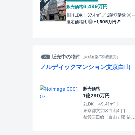
PR
6,499万円
販売価格
2
1LDK
37.4m
2階/7階建
-
推定価格比
+1,605万円
販売中の物件
（
大成有楽不動産販売
）
PR
ノルディックマンション文京白山
販売価格
1億290万円
2LDK
49.41m²
東京都文京区白山4丁目
都営三田線「白山」駅 徒歩