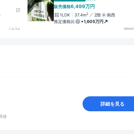
6,499万円
販売価格
2
-
1LDK
37.4m
2階
南西
推定価格比
+1,605万円
ノムコム
Yahoo
詳細を見る
5分