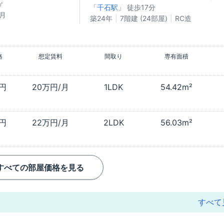
㎡
「
千石駅
」 徒歩17分
/月
築24年
7階建 (24部屋)
RC造
格
想定賃料
間取り
専有面積
万円
20万円/月
1LDK
54.42m²
万円
22万円/月
2LDK
56.03m²
すべての部屋価格を見る
すべて