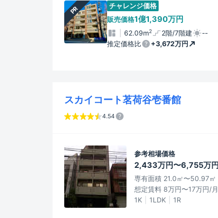
チャレンジ価格
PR
1億1,390万円
販売価格
2
62.09m
2階/7階建
--
推定価格比
+3,672万円
スカイコート茗荷谷壱番館
4.54
参考相場価格
2,433万円〜6,755万
専有面積 21.0㎡〜50.97㎡
想定賃料 8万円〜17万円/
1K
1LDK
1R