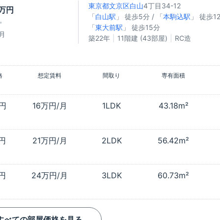
東京都文京区
白山
4丁目34-12
6万円
「
白山駅
」 徒歩5分 / 「
本駒込駅
」 徒歩12
㎡
「
東大前駅
」 徒歩15分
月
築22年
11階建 (43部屋)
RC造
格
想定賃料
間取り
専有面積
万円
16万円/月
1LDK
43.18m²
万円
21万円/月
2LDK
56.42m²
万円
24万円/月
3LDK
60.73m²
すべての部屋価格を見る