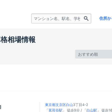
住所か
価格相場情報
東京都文京区
白山
3丁目4-2
円
「
茗荷谷駅
」 徒歩9分 / 「
白山駅
」 徒歩16