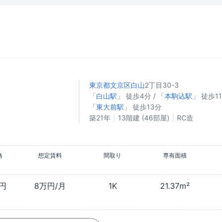
東京都文京区
白山
2丁目30-3
「
白山駅
」 徒歩4分 / 「
本駒込駅
」 徒歩11
「
東大前駅
」 徒歩13分
築21年
13階建 (46部屋)
RC造
格
想定賃料
間取り
専有面積
万円
8万円/月
1K
21.37m²