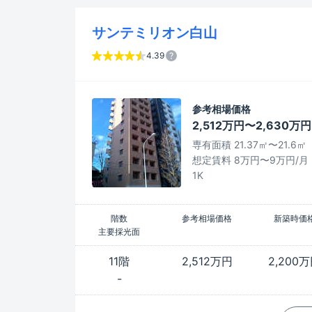
サンテミリオン白山
4.39
参考相場価格
2,512万円〜2,630万円
専有面積 21.37㎡〜21.6㎡
想定賃料 8万円〜9万円/月
1K
階数
参考相場価格
新築時価
主要採光面
11階
2,512万円
2,200
-