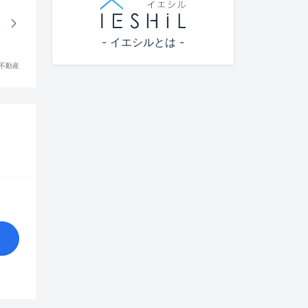
西日暮里駅(183)
千駄木駅(401)
- イエシルとは -
根津駅(213)
!不動産
湯島駅(197)
新御茶ノ水駅(12)
代々木公園駅(1)
代々木上原駅(1)
早稲田駅(36)
神楽坂駅(152)
東池袋駅(10)
護国寺駅(436)
江戸川橋駅(466)
水道橋駅(216)