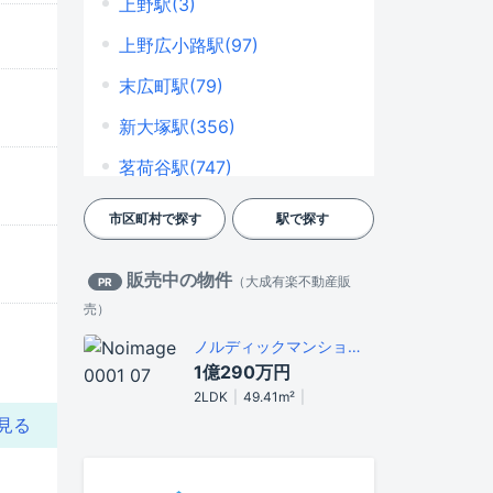
上野駅(3)
関口(95)
上野広小路駅(97)
千石(229)
末広町駅(79)
千駄木(260)
新大塚駅(356)
西片(64)
茗荷谷駅(747)
根津(92)
後楽園駅(497)
市区町村で探す
駅で探す
白山(245)
本郷三丁目駅(393)
販売中の物件
本駒込(362)
（
大成有楽不動産販
PR
御茶ノ水駅(151)
売
）
本郷(348)
駒込駅(265)
ノルディックマンション文京白山
向丘(91)
本駒込駅(717)
1億290万円
2LDK
49.41m²
目白台(98)
東大前駅(606)
見る
弥生(43)
飯田橋駅(103)
湯島(165)