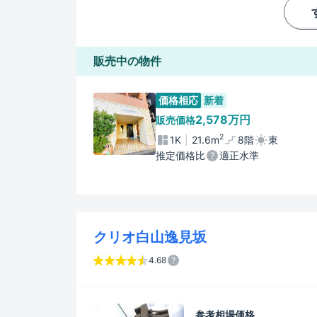
販売中の物件
価格相応
新着
2,578万円
販売価格
2
1K
21.6m
8階
東
推定価格比
適正水準
クリオ白山逸見坂
4.68
参考相場価格