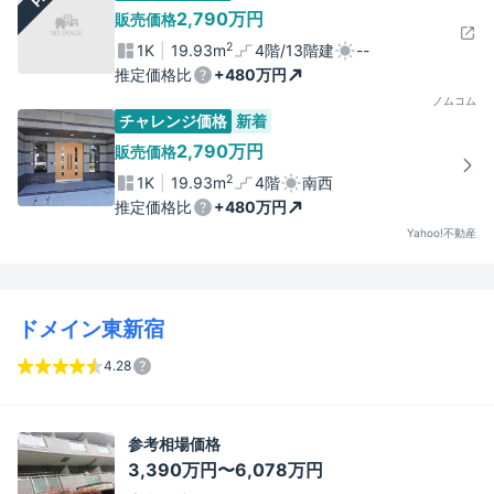
2,790万円
販売価格
2
1K
19.93m
4階/13階建
--
推定価格比
+480万円
ノムコム
チャレンジ価格
新着
2,790万円
販売価格
2
1K
19.93m
4階
南西
推定価格比
+480万円
Yahoo!不動産
ドメイン東新宿
4.28
参考相場価格
3,390万円〜6,078万円