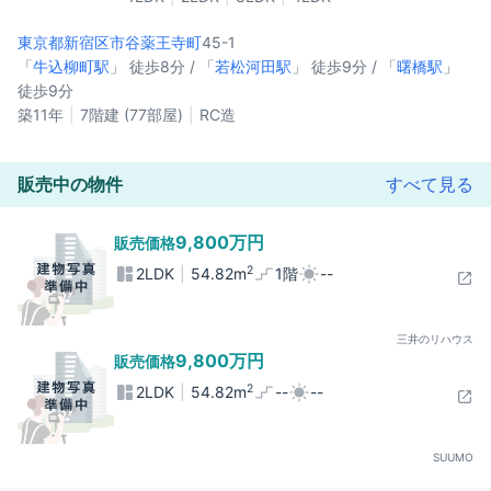
東京都新宿区
市谷薬王寺町
45-1
「
牛込柳町駅
」 徒歩8分 / 「
若松河田駅
」 徒歩9分 / 「
曙橋駅
」
徒歩9分
築11年
7階建 (77部屋)
RC造
販売中の物件
すべて見る
9,800万円
販売価格
2
2LDK
54.82m
1階
--
三井のリハウス
9,800万円
販売価格
2
2LDK
54.82m
--
--
SUUMO