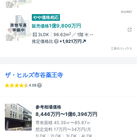
SUUMO
やや価格相応
1億9,800万円
販売価格
2
3LDK
96.62m
1階
--
推定価格比
+1,921万円
三井のリハウス
ザ・ヒルズ市谷薬王寺
4.68
参考相場価格
8,446万円〜1億6,396万円
専有面積 45.39㎡〜85.87㎡
想定賃料 17万円〜34万円/月
1LDK
2LDK
3LDK
4LDK