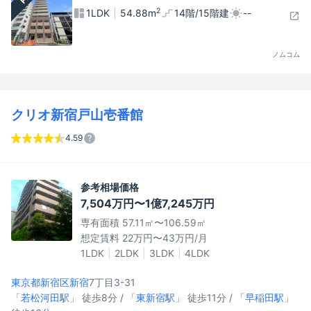
2
1LDK
54.88m
14階/15階建
--
ノムコム
クリオ新宿戸山壱番館
4.59
参考相場価格
7,504万円〜1億7,245万円
専有面積 57.11㎡〜106.59㎡
想定賃料 22万円〜43万円/月
1LDK
2LDK
3LDK
4LDK
東京都新宿区
新宿
7丁目3-31
「
若松河田駅
」 徒歩8分 / 「
東新宿駅
」 徒歩11分 / 「
早稲田駅
」