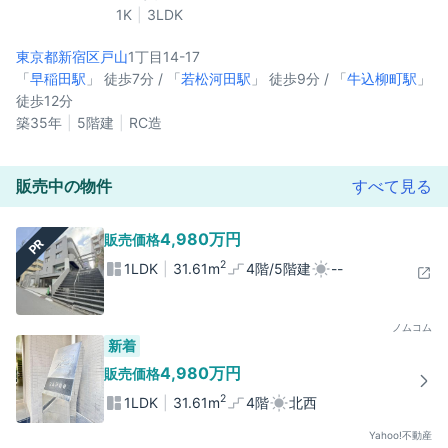
1K
3LDK
東京都新宿区
戸山
1丁目14-17
「
早稲田駅
」 徒歩7分 / 「
若松河田駅
」 徒歩9分 / 「
牛込柳町駅
」
徒歩12分
築35年
5階建
RC造
販売中の物件
すべて見る
4,980万円
販売価格
PR
2
1LDK
31.61m
4階/5階建
--
ノムコム
新着
4,980万円
販売価格
2
1LDK
31.61m
4階
北西
Yahoo!不動産