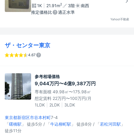
2
1K
21.91m
3階
南西
推定価格比
適正水準
Yahoo!不動産
ザ・センター東京
4.67
参考相場価格
9,044万円〜4億9,387万円
専有面積 49.98㎡〜175.98㎡
想定賃料 22万円〜100万円/月
1LDK
2LDK
3LDK
東京都新宿区
市谷本村町
7-4
「
曙橋駅
」 徒歩5分 / 「
牛込柳町駅
」 徒歩8分 / 「
若松河田駅
」
徒歩11分