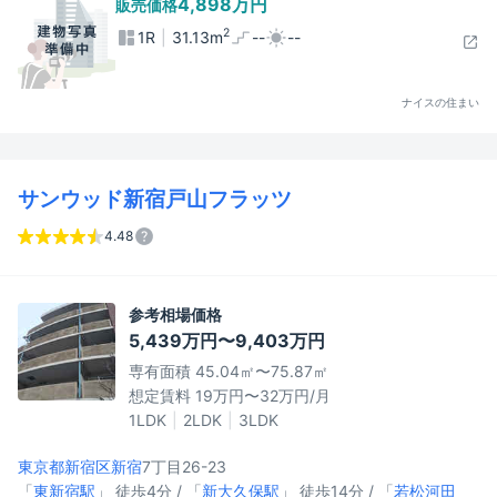
4,898万円
販売価格
2
1R
31.13m
--
--
ナイスの住まい
サンウッド新宿戸山フラッツ
4.48
参考相場価格
5,439万円〜9,403万円
専有面積 45.04㎡〜75.87㎡
想定賃料 19万円〜32万円/月
1LDK
2LDK
3LDK
東京都新宿区
新宿
7丁目26-23
「
東新宿駅
」 徒歩4分 / 「
新大久保駅
」 徒歩14分 / 「
若松河田