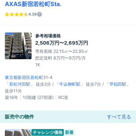
AXAS新宿若松町Sta.
4.39
参考相場価格
2,506万円〜2,695万円
専有面積 22.15㎡〜22.95㎡
想定賃料 8万円〜9万円/月
1K
東京都新宿区
若松町
31-4
「
若松河田駅
」 徒歩2分 / 「
牛込柳町駅
」 徒歩7分 / 「
早稲田駅
」
徒歩11分
築18年
10階建 (27部屋)
RC造
販売中の物件
すべて見る
チャレンジ価格
新着