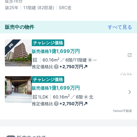
徒歩16分
築25年
11階建 (82部屋)
SRC造
販売中の物件
すべて見る
チャレンジ価格
PR
1億1,699万円
販売価格
2
60.16m
6階/11階建
--
推定価格比
+2,750万円
ノムコム
チャレンジ価格
1億1,699万円
販売価格
2
1LDK
60.16m
6階
北
推定価格比
+2,750万円
Yahoo!不動産