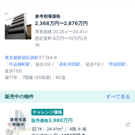
参考相場価格
2,368万円〜2,876万円
専有面積 20.25㎡〜24.41㎡
想定賃料 8万円〜10万円/月
1K
東京都新宿区
原町
3丁目4-6
「
牛込柳町駅
」 徒歩3分 / 「
若松河田駅
」 徒歩7分 / 「
早稲田駅
」
徒歩13分
築17年
7階建 (30部屋)
RC造
販売中の物件
すべて見る
チャレンジ価格
3,980万円
販売価格
2
1K
24.41m
4階
南