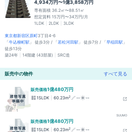
4,934万円〜1億3,858万円
専有面積 36.2㎡〜88.51㎡
想定賃料 15万円〜34万円/月
1LDK
2LDK
3LDK
東京都新宿区
原町
3丁目4-6
「
牛込柳町駅
」 徒歩3分 / 「
若松河田駅
」 徒歩7分 / 「
早稲田駅
」
徒歩13分
築24年
14階建 (43部屋)
SRC造
販売中の物件
すべて見る
1億480万円
販売価格
2
1SLDK
60.23m
--
--
SUUMO
1億480万円
販売価格
2
1SLDK
60.23m
--
--