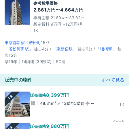
参考相場価格
2,861万円〜4,664万円
専有面積 21.69㎡〜33.82㎡
想定賃料 9万円〜12万円/月
1K
東京都新宿区
若松町
15-7
「
若松河田駅
」 徒歩4分 / 「
東新宿駅
」 徒歩9分 / 「
曙橋駅
」 徒
歩15分
築19年
14階建 (39部屋)
RC造
販売中の物件
すべて見る
8,399万円
販売価格
PR
2
48.31m
13階/15階建
--
ノムコム
9,980万円
販売価格
PR