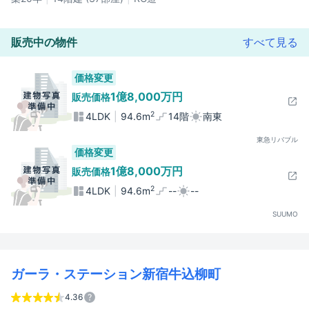
販売中の物件
すべて見る
価格変更
1億8,000万円
販売価格
2
4LDK
94.6m
14階
南東
東急リバブル
価格変更
1億8,000万円
販売価格
2
4LDK
94.6m
--
--
SUUMO
ガーラ・ステーション新宿牛込柳町
4.36