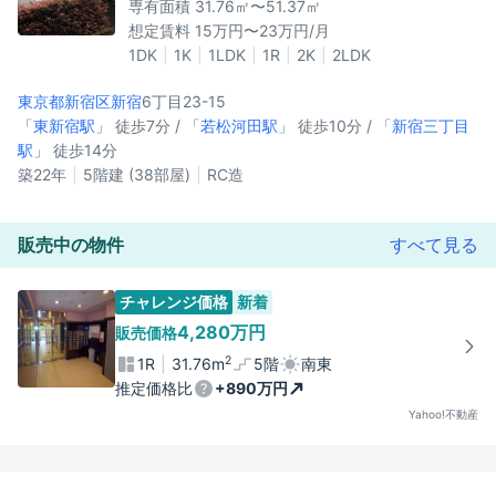
専有面積 31.76㎡〜51.37㎡
想定賃料 15万円〜23万円/月
1DK
1K
1LDK
1R
2K
2LDK
東京都新宿区
新宿
6丁目23-15
「
東新宿駅
」 徒歩7分 / 「
若松河田駅
」 徒歩10分 / 「
新宿三丁目
駅
」 徒歩14分
築22年
5階建 (38部屋)
RC造
販売中の物件
すべて見る
チャレンジ価格
新着
4,280万円
販売価格
2
1R
31.76m
5階
南東
推定価格比
+890万円
Yahoo!不動産