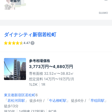
SUUMO
ダイナシティ新宿若松町
4.47
参考相場価格
3,773万円〜4,880万円
専有面積 32.52㎡〜38.82㎡
想定賃料 14万円〜19万円/月
1LDK
1R
東京都新宿区
若松町
6
「
若松河田駅
」 徒歩4分 / 「
牛込柳町駅
」 徒歩6分 / 「
早稲田駅
」
徒歩13分
築20年
14階建 (37部屋)
RC造