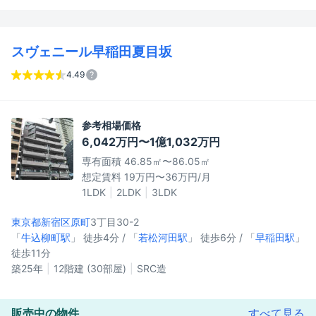
スヴェニール早稲田夏目坂
4.49
参考相場価格
6,042万円〜1億1,032万円
専有面積 46.85㎡〜86.05㎡
想定賃料 19万円〜36万円/月
1LDK
2LDK
3LDK
東京都新宿区
原町
3丁目30-2
「
牛込柳町駅
」 徒歩4分 / 「
若松河田駅
」 徒歩6分 / 「
早稲田駅
」
徒歩11分
築25年
12階建 (30部屋)
SRC造
販売中の物件
すべて見る