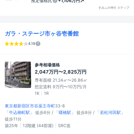
推定価格比
+1,106万円
すみふの仲介 ステップ
ガラ・ステージ市ヶ谷壱番館
4.19
参考相場価格
2,047万円〜2,825万円
専有面積 21.24㎡〜26.86㎡
想定賃料 9万円〜10万円/月
1K
1R
東京都新宿区
市谷薬王寺町
33-8
「
牛込柳町駅
」 徒歩6分 / 「
曙橋駅
」 徒歩8分 / 「
若松河田駅
」
徒歩11分
築25年
12階建 (44部屋)
SRC造