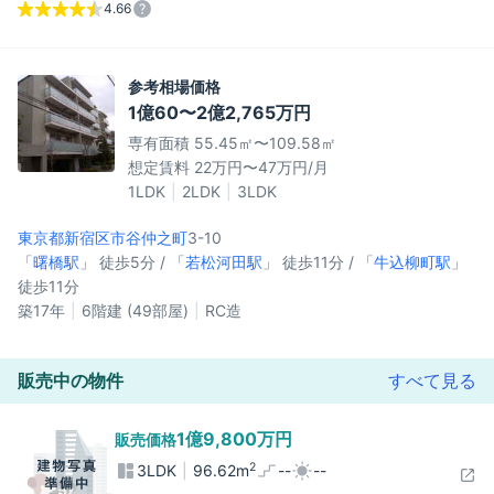
4.66
参考相場価格
1億60〜2億2,765万円
専有面積 55.45㎡〜109.58㎡
想定賃料 22万円〜47万円/月
1LDK
2LDK
3LDK
東京都新宿区
市谷仲之町
3-10
「
曙橋駅
」 徒歩5分 / 「
若松河田駅
」 徒歩11分 / 「
牛込柳町駅
」
徒歩11分
築17年
6階建 (49部屋)
RC造
販売中の物件
すべて見る
1億9,800万円
販売価格
2
3LDK
96.62m
--
--