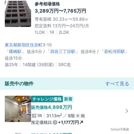
参考相場価格
3,289万円〜7,765万円
専有面積 30.23㎡〜59.89㎡
想定賃料 13万円〜24万円/月
1LDK
1R
2LDK
東京都新宿区
住吉町
3-10
「
曙橋駅
」 徒歩5分 / 「
四谷三丁目駅
」 徒歩8分 / 「
若松河田駅
」
徒歩15分
築25年
14階建 (39部屋)
SRC造
販売中の物件
すべて見る
チャレンジ価格
新着
4,898万円
販売価格
2
1R
31.13m
8階
南
推定価格比
+1,177万円
Yahoo!不動産