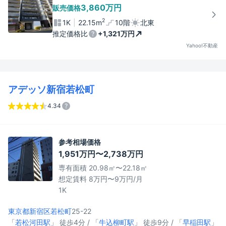
3,860万円
販売価格
2
1K
22.15m
10階
北東
推定価格比
+1,321万円
Yahoo!不動産
アデッソ新宿若松町
4.34
参考相場価格
1,951万円〜2,738万円
専有面積 20.98㎡〜22.18㎡
想定賃料 8万円〜9万円/月
1K
東京都新宿区
若松町
25-22
「
若松河田駅
」 徒歩4分 / 「
牛込柳町駅
」 徒歩9分 / 「
早稲田駅
」