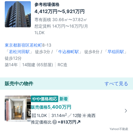
参考相場価格
4,412万円〜5,921万円
専有面積 30.66㎡〜37.82㎡
想定賃料 14万円〜16万円/月
1LDK
東京都新宿区
若松町
8-13
「
若松河田駅
」 徒歩3分 / 「
牛込柳町駅
」 徒歩8分 / 「
早稲田駅
」
徒歩12分
築14年
14階建 (65部屋)
RC造
販売中の物件
すべて見る
やや価格相応
新着
5,400万円
販売価格
2
1LDK
31.14m
12階
南西
推定価格比
+813万円
Yahoo!不動産