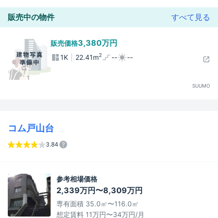
販売中の物件
すべて見る
3,380万円
販売価格
2
1K
22.41m
--
--
SUUMO
コム戸山台
3.84
参考相場価格
2,339万円〜8,309万円
専有面積 35.0㎡〜116.0㎡
想定賃料 11万円〜34万円/月