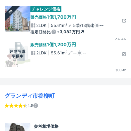
チャレンジ価格
PR
1億1,700万円
販売価格
2
2LDK
55.61m
5階/13階建
--
推定価格比
+3,082万円
ノムコム
1億1,200万円
販売価格
2
2LDK
55.61m
--
--
SUUMO
グランディ市谷柳町
4.6
参考相場価格