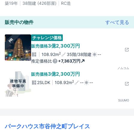
築19年
38階建 (426部屋)
RC造
販売中の物件
すべて見る
チャレンジ価格
PR
3億2,300万円
販売価格
2
108.92m
35階/38階建
--
推定価格比
+7,363万円
ノムコム
3億2,300万円
販売価格
2
2SLDK
108.92m
--
--
SUUMO
パークハウス市谷仲之町プレイス