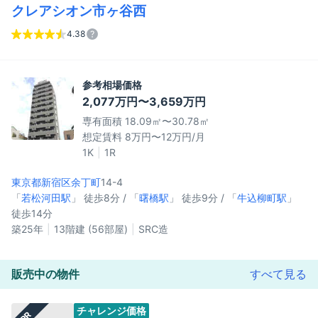
クレアシオン市ヶ谷西
4.38
参考相場価格
2,077万円〜3,659万円
専有面積 18.09㎡〜30.78㎡
想定賃料 8万円〜12万円/月
1K
1R
東京都新宿区
余丁町
14-4
「
若松河田駅
」 徒歩8分 / 「
曙橋駅
」 徒歩9分 / 「
牛込柳町駅
」
徒歩14分
築25年
13階建 (56部屋)
SRC造
販売中の物件
すべて見る
チャレンジ価格
PR