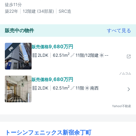
徒歩11分
築22年
12階建 (34部屋)
SRC造
販売中の物件
すべて見る
9,680万円
販売価格
PR
2
2LDK
62.51m
11階/12階建
--
ノムコム
9,680万円
販売価格
2
2LDK
62.51m
11階
南西
Yahoo!不動産
トーシンフェニックス新宿余丁町