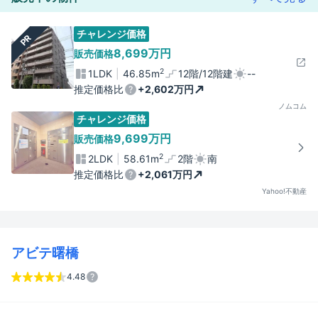
チャレンジ価格
PR
8,699万円
販売価格
2
1LDK
46.85m
12階/12階建
--
推定価格比
+2,602万円
ノムコム
チャレンジ価格
9,699万円
販売価格
2
2LDK
58.61m
2階
南
推定価格比
+2,061万円
Yahoo!不動産
アビテ曙橋
4.48