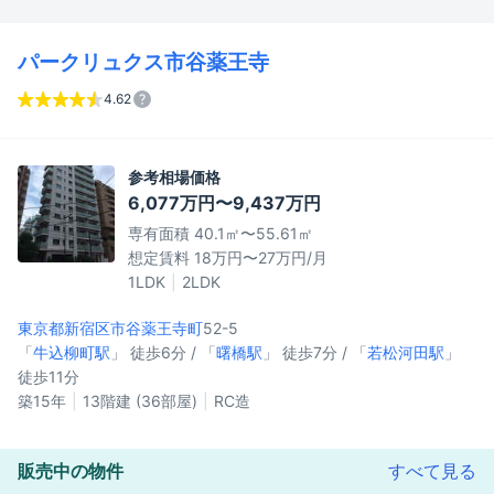
パークリュクス市谷薬王寺
4.62
参考相場価格
6,077万円〜9,437万円
専有面積 40.1㎡〜55.61㎡
想定賃料 18万円〜27万円/月
1LDK
2LDK
東京都新宿区
市谷薬王寺町
52-5
「
牛込柳町駅
」 徒歩6分 / 「
曙橋駅
」 徒歩7分 / 「
若松河田駅
」
徒歩11分
築15年
13階建 (36部屋)
RC造
販売中の物件
すべて見る