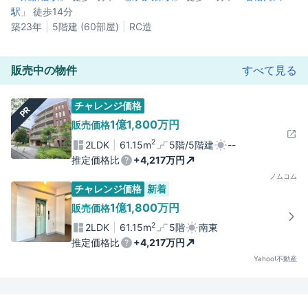
駅
」 徒歩14分
築23年
5階建 (60部屋)
RC造
販売中の物件
すべて見る
チャレンジ価格
PR
1億1,800万円
販売価格
2
2LDK
61.15m
5階/5階建
--
推定価格比
+4,217万円
ノムコム
チャレンジ価格
新着
1億1,800万円
販売価格
2
2LDK
61.15m
5階
南東
推定価格比
+4,217万円
Yahoo!不動産