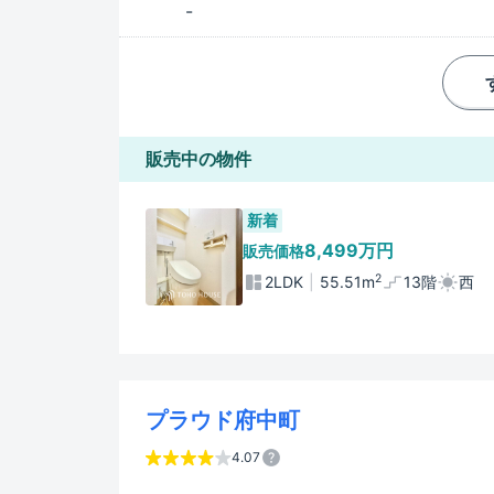
-
販売中の物件
新着
8,499万円
販売価格
2
2LDK
55.51m
13階
西
プラウド府中町
4.07