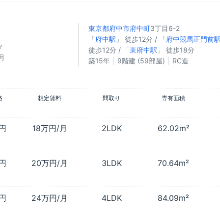
東京都府中市
府中町
3丁目6-2
「
府中駅
」 徒歩12分 / 「
府中競馬正門前
㎡
徒歩12分 / 「
東府中駅
」 徒歩18分
月
築15年
9階建 (59部屋)
RC造
格
想定賃料
間取り
専有面積
万円
18万円/月
2LDK
62.02m²
万円
20万円/月
3LDK
70.64m²
万円
24万円/月
4LDK
84.09m²