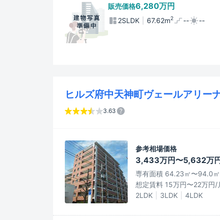
6,280万円
販売価格
2
2SLDK
67.62m
--
--
ヒルズ府中天神町ヴェールアリー
3.63
参考相場価格
3,433万円〜5,632万
専有面積 64.23㎡〜94.0㎡
想定賃料 15万円〜22万円/
2LDK
3LDK
4LDK