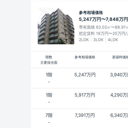
参考相場価格
5,247万円〜7,848万円
専有面積 62.02㎡〜88.91
想定賃料 18万円〜25万円/
2LDK
3LDK
4LDK
階数
参考相場価格
新築時価
主要採光面
1階
5,247万円
3,940
-
1階
5,917万円
4,290
-
7階
7,391万円
6,340
-