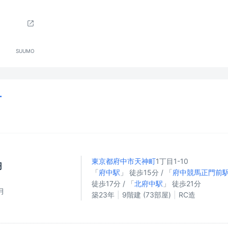
SUUMO
ナ
東京都府中市
天神町
1丁目1-10
円
「
府中駅
」 徒歩15分 / 「
府中競馬正門前
徒歩17分 / 「
北府中駅
」 徒歩21分
月
築23年
9階建 (73部屋)
RC造