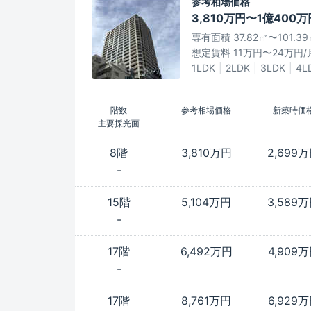
参考相場価格
3,810万円〜1億400万
専有面積 37.82㎡〜101.3
想定賃料 11万円〜24万円/
1LDK
2LDK
3LDK
4L
階数
参考相場価格
新築時価
主要採光面
8階
3,810万円
2,699
-
15階
5,104万円
3,589
-
17階
6,492万円
4,909
-
17階
8,761万円
6,929