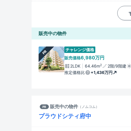
販売中の物件
チャレンジ価格
PR
6,980万円
販売価格
2
2LDK
64.46m
2階/9階建
推定価格比
+1,436万円
販売中の物件
（
ノムコム
）
PR
プラウドシティ府中