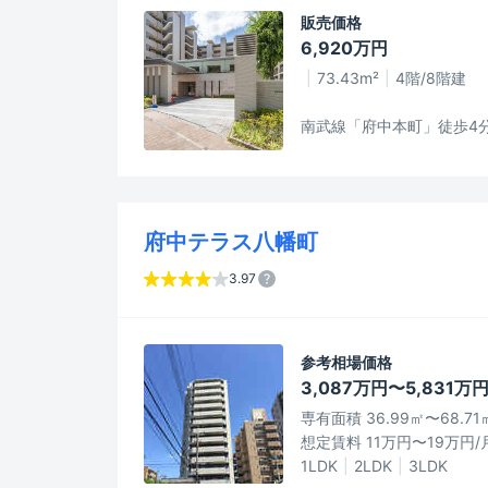
販売価格
6,920万円
73.43m²
4階/8階建
南武線「府中本町」徒歩4
府中テラス八幡町
3.97
参考相場価格
3,087万円〜5,831万
専有面積 36.99㎡〜68.71
想定賃料 11万円〜19万円/
1LDK
2LDK
3LDK