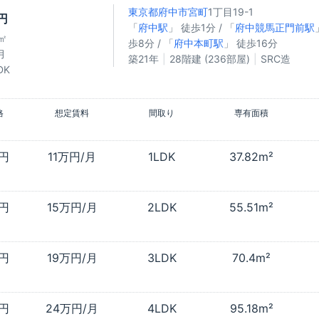
東京都府中市
宮町
1丁目19-1
円
「
府中駅
」 徒歩1分 / 「
府中競馬正門前駅
9㎡
歩8分 / 「
府中本町駅
」 徒歩16分
月
築21年
28階建 (236部屋)
SRC造
DK
格
想定賃料
間取り
専有面積
万円
11万円/月
1LDK
37.82m²
万円
15万円/月
2LDK
55.51m²
万円
19万円/月
3LDK
70.4m²
万円
24万円/月
4LDK
95.18m²