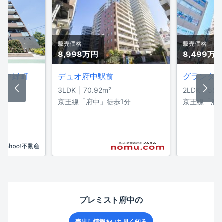
販売価格
販売価格
8,998万
円
8,499万
府中緑町
デュオ府中駅前
3LDK
70.92
m²
2LDK
55.
目
京王線「府中」徒歩1分
京王線「府
0分
プレミスト府中
の
売出し情報をいち早く知る