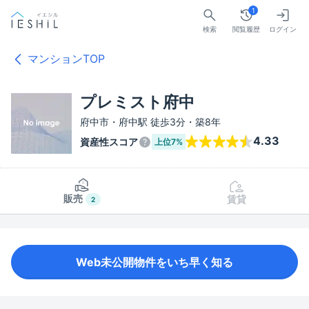
1
検索
閲覧履歴
ログイン
マンションTOP
プレミスト府中
府中市・府中駅 徒歩3分・築8年
4.33
資産性スコア
上位
7%
販売
賃貸
2
Web未公開物件をいち早く知る