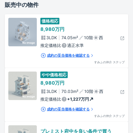
販売中の物件
価格相応
8,980万
円
3LDK
74.05
m²
10階
西
推定価格比
適正水準
成約の妥当価格を確認する
すみふの仲介 ステップ
やや価格相応
8,980万
円
3LDK
70.03
m²
10階
西
推定価格比
+
1,227万円
成約の妥当価格を確認する
すみふの仲介 ステップ
プレミスト府中
を良い条件で買う