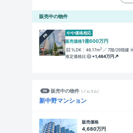
販売中の物件
やや価格相応
PR
1億600万円
販売価格
2
1LDK
46.17m
7階/29階建
推定価格比
+1,484万円
販売中の物件
（
ノムコム
）
PR
新中野マンション
販売価格
4,680万円