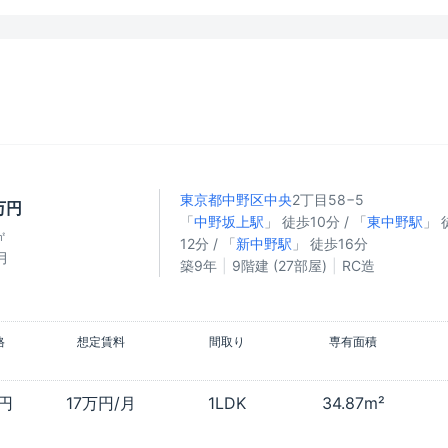
東京都中野区
中央
2丁目58−5
万円
「
中野坂上駅
」 徒歩10分 / 「
東中野駅
」 
㎡
12分 / 「
新中野駅
」 徒歩16分
月
築9年
9階建 (27部屋)
RC造
格
想定賃料
間取り
専有面積
万円
17万円/月
1LDK
34.87m²