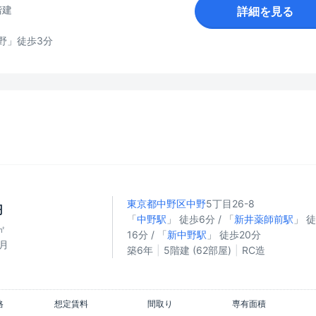
階建
詳細を見る
野」徒歩3分
東京都中野区
中野
5丁目26-8
円
「
中野駅
」 徒歩6分 / 「
新井薬師前駅
」 
㎡
16分 / 「
新中野駅
」 徒歩20分
/月
築6年
5階建 (62部屋)
RC造
格
想定賃料
間取り
専有面積