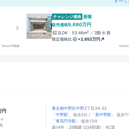
すべて
チャレンジ価格
新着
9,680万円
販売価格
2
2LDK
53.46m
2階
西
推定価格比
+2,652万円
Yahoo!不動産
Yahoo
東京都中野区
中野
3丁目34-32
万円
「
中野駅
」 徒歩2分 / 「
新中野駅
」 徒歩11
7㎡
「
東高円寺駅
」 徒歩13分
月
築14年
29階建 (234部屋)
RC造