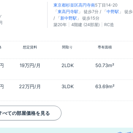
東京都杉並区
高円寺南
5丁目14-20
円
「
東高円寺駅
」 徒歩7分 / 「
中野駅
」 徒歩
㎡
/ 「
新中野駅
」 徒歩15分
月
築20年
4階建 (24部屋)
RC造
格
想定賃料
間取り
専有面積
万円
19万円/月
2LDK
50.73m²
万円
22万円/月
3LDK
63.69m²
すべての部屋価格を見る