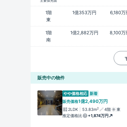
主要採光面
1階
1億353万円
6,180
東
1階
1億2,882万円
8,100
南
販売中の物件
やや価格相応
新着
1億2,490万円
販売価格
2
2LDK
53.83m
4階
東
推定価格比
+1,874万円