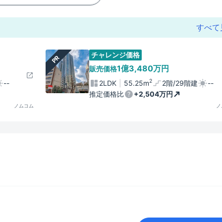
すべて
チャレンジ価格
PR
1億3,480万円
販売価格
2
--
2LDK
55.25m
2階/29階建
--
推定価格比
+2,504万円
ノムコム
ノ