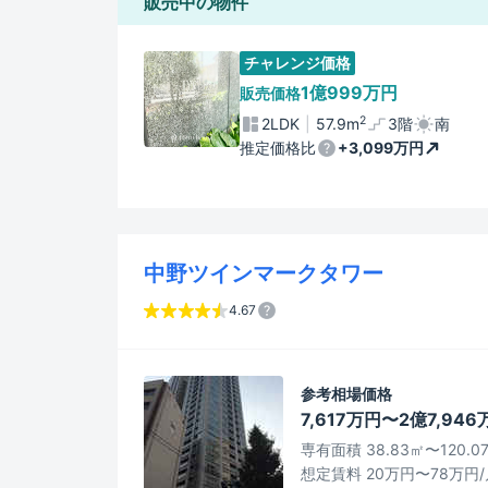
販売中の物件
チャレンジ価格
1億999万円
販売価格
2
2LDK
57.9m
3階
南
推定価格比
+3,099万円
中野ツインマークタワー
4.67
参考相場価格
7,617万円〜2億7,946
専有面積 38.83㎡〜120.0
想定賃料 20万円〜78万円/