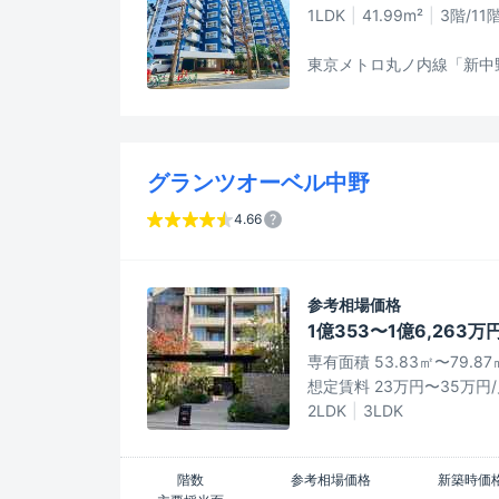
1LDK
41.99m²
3階/11
東京メトロ丸ノ内線「新中
グランツオーベル中野
4.66
参考相場価格
1億353〜1億6,263万
専有面積 53.83㎡〜79.87
想定賃料 23万円〜35万円
2LDK
3LDK
階数
参考相場価格
新築時価