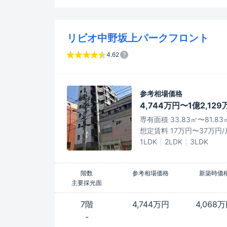
リビオ中野坂上パークフロント
4.62
参考相場価格
4,744万円〜1億2,129
専有面積 33.83㎡〜81.83
想定賃料 17万円〜37万円/
1LDK
2LDK
3LDK
階数
参考相場価格
新築時価
主要採光面
7階
4,744万円
4,068
-