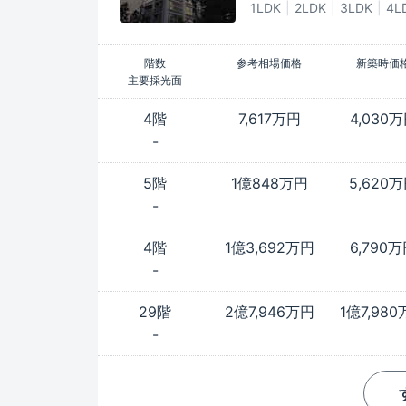
1LDK
2LDK
3LDK
4L
階数
参考相場価格
新築時価
主要採光面
4階
7,617万円
4,030
-
5階
1億848万円
5,620
-
4階
1億3,692万円
6,790
-
29階
2億7,946万円
1億7,98
-