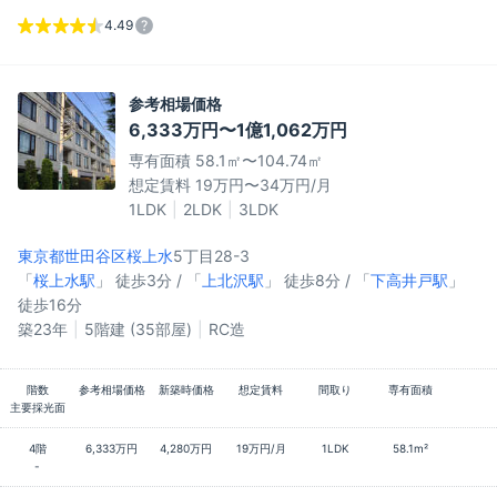
4.49
参考相場価格
6,333万円〜1億1,062万円
専有面積 58.1㎡〜104.74㎡
想定賃料 19万円〜34万円/月
1LDK
2LDK
3LDK
東京都世田谷区
桜上水
5丁目28-3
「
桜上水駅
」 徒歩3分 / 「
上北沢駅
」 徒歩8分 / 「
下高井戸駅
」
徒歩16分
築23年
5階建 (35部屋)
RC造
階数
参考相場価格
新築時価格
想定賃料
間取り
専有面積
主要採光面
4階
6,333万円
4,280万円
19万円/月
1LDK
58.1m²
-