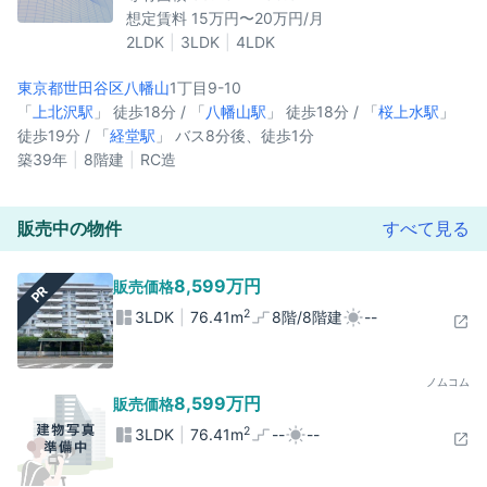
想定賃料 15万円〜20万円/月
2LDK
3LDK
4LDK
東京都世田谷区
八幡山
1丁目9-10
「
上北沢駅
」 徒歩18分 / 「
八幡山駅
」 徒歩18分 / 「
桜上水駅
」
徒歩19分 / 「
経堂駅
」 バス8分後、徒歩1分
築39年
8階建
RC造
販売中の物件
すべて見る
8,599万円
販売価格
PR
2
3LDK
76.41m
8階/8階建
--
ノムコム
8,599万円
販売価格
2
3LDK
76.41m
--
--