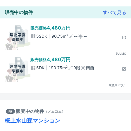
販売中の物件
すべて見る
4,480万円
販売価格
2
5SDK
90.75m
--
--
SUUMO
4,480万円
販売価格
2
5DK
190.75m
9階
南西
東急リバブル
販売中の物件
（
ノムコム
）
PR
桜上水山森マンション