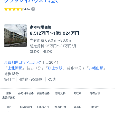
クラッシィハウス上北沢
4.52
参考相場価格
8,512万円〜1億1,024万円
専有面積 69.0㎡〜86.0㎡
想定賃料 25万円〜31万円/月
3LDK
4LDK
東京都世田谷区
上北沢
1丁目20-11
「
上北沢駅
」 徒歩11分 / 「
桜上水駅
」 徒歩13分 / 「
八幡山駅
」
徒歩18分
築11年
4階建 (95部屋)
RC造
階数
参考相場価格
新築時価格
想定賃料
間取り
専有面積
主要採光面
1階
8,512万円
5,890万円
25万円/月
3LDK
69.0m²
-