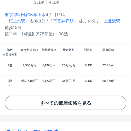
3LDK
4LDK
東京都世田谷区
桜上水
4丁目1-14
「
桜上水駅
」 徒歩3分 / 「
下高井戸駅
」 徒歩14分 / 「
上北沢駅
」
徒歩15分
築11年
14階建 (878部屋)
RC造
階数
参考相場価格
新築時価格
想定賃料
間取り
専有面積
主要採光面
1階
9,506万円
6,136万円
26万円/月
3LDK
72.26m²
-
2階
1億2,549万円
9,123万円
34万円/月
4LDK
90.87m²
-
すべての部屋価格を見る