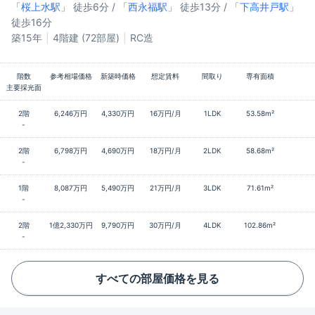
「
桜上水駅
」 徒歩6分 / 「
西永福駅
」 徒歩13分 / 「
下高井戸駅
」
徒歩16分
築15年
4階建 (72部屋)
RC造
階数
参考相場価格
新築時価格
想定賃料
間取り
専有面積
主要採光面
2階
6,246万円
4,330万円
16万円/月
1LDK
53.58m²
-
2階
6,798万円
4,690万円
18万円/月
2LDK
58.68m²
-
1階
8,087万円
5,490万円
21万円/月
3LDK
71.61m²
-
2階
1億2,330万円
9,790万円
30万円/月
4LDK
102.86m²
-
すべての部屋価格を見る