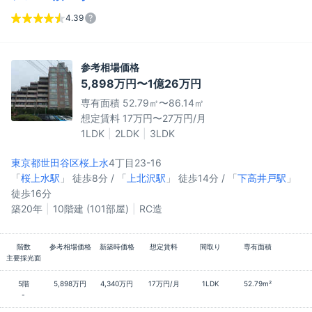
4.39
参考相場価格
5,898万円〜1億26万円
専有面積 52.79㎡〜86.14㎡
想定賃料 17万円〜27万円/月
1LDK
2LDK
3LDK
東京都世田谷区
桜上水
4丁目23-16
「
桜上水駅
」 徒歩8分 / 「
上北沢駅
」 徒歩14分 / 「
下高井戸駅
」
徒歩16分
築20年
10階建 (101部屋)
RC造
階数
参考相場価格
新築時価格
想定賃料
間取り
専有面積
主要採光面
5階
5,898万円
4,340万円
17万円/月
1LDK
52.79m²
-