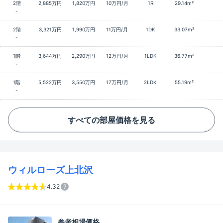
2階
2,885万円
1,820万円
10万円/月
1R
29.14m²
-
2階
3,321万円
1,990万円
11万円/月
1DK
33.07m²
-
1階
3,644万円
2,290万円
12万円/月
1LDK
36.77m²
-
1階
5,522万円
3,550万円
17万円/月
2LDK
55.19m²
-
すべての部屋価格を見る
ウィルローズ上北沢
4.32
参考相場価格