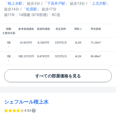
「
桜上水駅
」 徒歩3分 / 「
下高井戸駅
」 徒歩13分 / 「
上北沢駅
」
徒歩14分 / 「
松原駅
」 徒歩17分
築11年
14階建 (878部屋)
RC造
階数
参考相場価格
新築時価格
想定賃料
間取り
専有面積
主要採光面
1階
8,140万円
6,136万円
23万円/月
3LDK
72.26m²
-
1階
1億1,070万円
8,679万円
32万円/月
4LDK
95.68m²
-
すべての部屋価格を見る
シェフルール桜上水
4.53