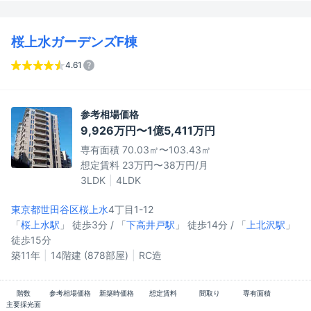
桜上水ガーデンズF棟
4.61
参考相場価格
9,926万円〜1億5,411万円
専有面積 70.03㎡〜103.43㎡
想定賃料 23万円〜38万円/月
3LDK
4LDK
東京都世田谷区
桜上水
4丁目1-12
「
桜上水駅
」 徒歩3分 / 「
下高井戸駅
」 徒歩14分 / 「
上北沢駅
」
徒歩15分
築11年
14階建 (878部屋)
RC造
階数
参考相場価格
新築時価格
想定賃料
間取り
専有面積
主要採光面