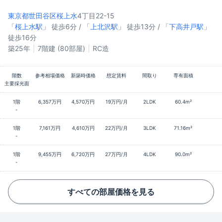
東京都世田谷区
桜上水
4丁目22-15
「
桜上水駅
」 徒歩6分 / 「
上北沢駅
」 徒歩13分 / 「
下高井戸駅
」
徒歩16分
築25年
7階建 (80部屋)
RC造
階数
参考相場価格
新築時価格
想定賃料
間取り
専有面積
主要採光面
1階
6,357万円
4,570万円
19万円/月
2LDK
60.4m²
-
1階
7,161万円
4,610万円
22万円/月
3LDK
71.16m²
-
1階
9,455万円
6,720万円
27万円/月
4LDK
90.0m²
-
すべての部屋価格を見る