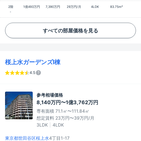
2階
1億493万円
7,390万円
29万円/月
4LDK
83.75m²
-
すべての部屋価格を見る
桜上水ガーデンズI棟
4.5
参考相場価格
8,140万円〜1億3,762万円
専有面積 71.1㎡〜111.84㎡
想定賃料 23万円〜39万円/月
3LDK
4LDK
東京都世田谷区
桜上水
4丁目1-17