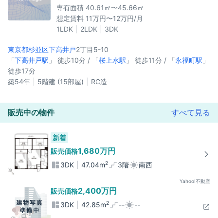
専有面積 40.61㎡〜45.66㎡
想定賃料 11万円〜12万円/月
1LDK
2LDK
3DK
東京都杉並区
下高井戸
2丁目5-10
「
下高井戸駅
」 徒歩10分 / 「
桜上水駅
」 徒歩11分 / 「
永福町駅
」
徒歩17分
築54年
5階建 (15部屋)
RC造
販売中の物件
すべて見る
新着
1,680万円
販売価格
2
3DK
47.04m
3階
南西
Yahoo!不動産
2,400万円
販売価格
2
3DK
42.85m
--
--