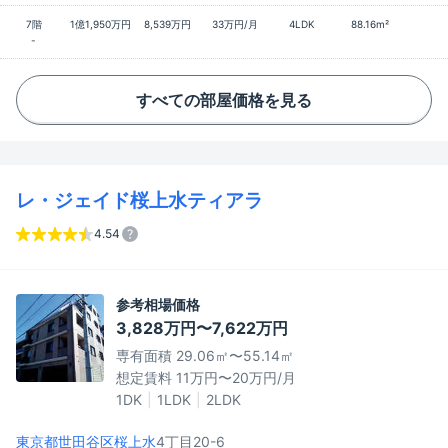
7階
1億1,950万円
8,539万円
33万円/月
4LDK
88.16m²
-
すべての部屋価格を見る
レ・ジェイド桜上水ティアラ
4.54
参考相場価格
3,828万円〜7,622万円
専有面積 29.06㎡〜55.14㎡
想定賃料 11万円〜20万円/月
1DK
1LDK
2LDK
東京都世田谷区
桜上水
4丁目20-6