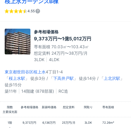
桜上水ガーデンズB棟
4.55
参考相場価格
9,373万円〜1億5,012万円
専有面積 70.03㎡〜103.43㎡
想定賃料 24万円〜38万円/月
3LDK
4LDK
東京都世田谷区
桜上水
4丁目1-4
「
桜上水駅
」 徒歩3分 / 「
下高井戸駅
」 徒歩14分 / 「
上北沢駅
」
徒歩15分
築11年
14階建 (878部屋)
RC造
階数
参考相場価格
新築時価格
想定賃料
間取り
専有面積
主要採光面
1階
9,373万円
6,136万円
25万円/月
3LDK
72.26m²
-