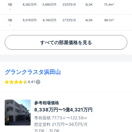
1階
8,262万円
5,690万円
23万円/月
3LDK
75.4m²
-
1階
9,576万円
6,740万円
27万円/月
4LDK
88.1m²
-
すべての部屋価格を見る
グランクラスタ浜田山
4.41
参考相場価格
8,338万円〜1億4,321万円
専有面積 77.73㎡〜122.59㎡
想定賃料 21万円〜36万円/月
2LDK
3LDK