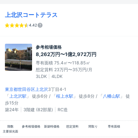
上北沢コートテラス
4.42
参考相場価格
8,262万円〜1億2,972万円
専有面積 75.4㎡〜118.85㎡
想定賃料 23万円〜35万円/月
3LDK
4LDK
東京都世田谷区
上北沢
3丁目4-1
「
上北沢駅
」 徒歩6分 / 「
桜上水駅
」 徒歩8分 / 「
八幡山駅
」 徒
歩15分
築24年
3階建 (82部屋)
RC造
階数
参考相場価格
新築時価格
想定賃料
間取り
専有面積
主要採光面