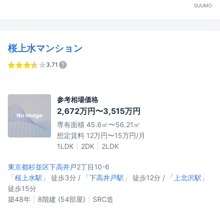
SUUMO
桜上水マンション
3.71
参考相場価格
2,672万円〜3,515万円
専有面積 45.6㎡〜56.21㎡
想定賃料 12万円〜15万円/月
1LDK
2DK
2LDK
東京都杉並区
下高井戸
2丁目10-6
「
桜上水駅
」 徒歩3分 / 「
下高井戸駅
」 徒歩12分 / 「
上北沢駅
」
徒歩15分
築48年
8階建 (54部屋)
SRC造