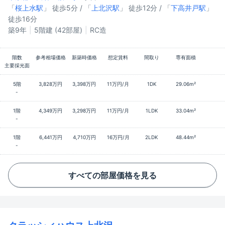
「
桜上水駅
」 徒歩5分 / 「
上北沢駅
」 徒歩12分 / 「
下高井戸駅
」
徒歩16分
築9年
5階建 (42部屋)
RC造
階数
参考相場価格
新築時価格
想定賃料
間取り
専有面積
主要採光面
5階
3,828万円
3,398万円
11万円/月
1DK
29.06m²
-
1階
4,349万円
3,298万円
11万円/月
1LDK
33.04m²
-
1階
6,441万円
4,710万円
16万円/月
2LDK
48.44m²
-
すべての部屋価格を見る