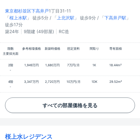
東京都杉並区
下高井戸
1丁目31-11
「
桜上水駅
」 徒歩5分 / 「
上北沢駅
」 徒歩9分 / 「
下高井戸駅
」
徒歩17分
築24年
9階建 (49部屋)
RC造
階数
参考相場価格
新築時価格
想定賃料
間取り
専有面積
主要採光面
2階
1,949万円
1,680万円
7万円/月
1K
18.44m²
-
4階
3,347万円
2,720万円
10万円/月
1DK
29.52m²
-
すべての部屋価格を見る
桜上水レジデンス