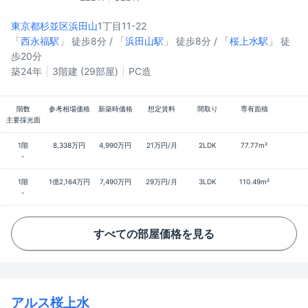
東京都杉並区
浜田山
1丁目11-22
「
西永福駅
」 徒歩8分 / 「
浜田山駅
」 徒歩8分 / 「
桜上水駅
」 徒
歩20分
築24年
3階建 (29部屋)
PC造
階数
参考相場価格
新築時価格
想定賃料
間取り
専有面積
主要採光面
1階
8,338万円
4,990万円
21万円/月
2LDK
77.77m²
-
1階
1億2,164万円
7,490万円
29万円/月
3LDK
110.49m²
-
すべての部屋価格を見る
アルス桜上水