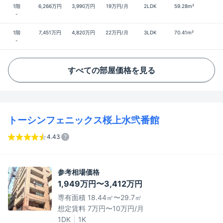
1階
6,266万円
3,990万円
19万円/月
2LDK
59.28m²
-
1階
7,451万円
4,820万円
22万円/月
3LDK
70.41m²
-
すべての部屋価格を見る
トーシンフェニックス桜上水弐番館
4.43
参考相場価格
1,949万円〜3,412万円
専有面積 18.44㎡〜29.7㎡
想定賃料 7万円〜10万円/月
1DK
1K