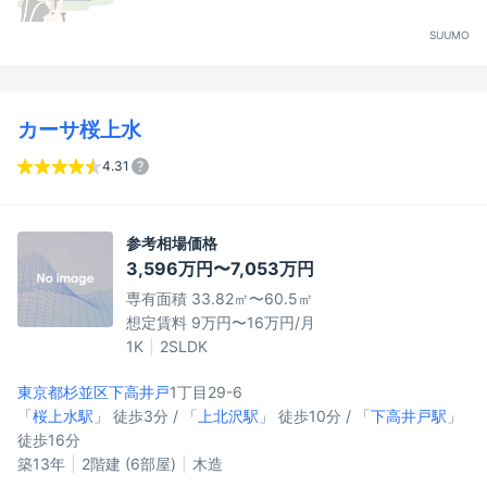
SUUMO
カーサ桜上水
4.31
参考相場価格
3,596万円〜7,053万円
専有面積 33.82㎡〜60.5㎡
想定賃料 9万円〜16万円/月
1K
2SLDK
東京都杉並区
下高井戸
1丁目29-6
「
桜上水駅
」 徒歩3分 / 「
上北沢駅
」 徒歩10分 / 「
下高井戸駅
」
徒歩16分
築13年
2階建 (6部屋)
木造