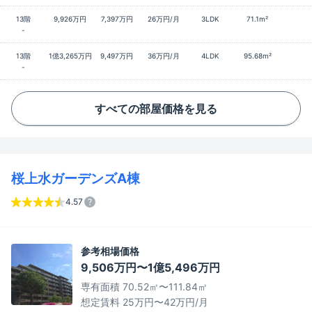
13階
9,926万円
7,397万円
26万円/月
3LDK
71.1m²
-
13階
1億3,265万円
9,497万円
36万円/月
4LDK
95.68m²
-
すべての部屋価格を見る
桜上水ガーデンズA棟
4.57
参考相場価格
9,506万円〜1億5,496万円
専有面積 70.52㎡〜111.84㎡
想定賃料 25万円〜42万円/月