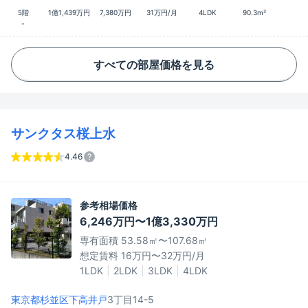
5階
1億1,439万円
7,380万円
31万円/月
4LDK
90.3m²
-
すべての部屋価格を見る
サンクタス桜上水
4.46
参考相場価格
6,246万円〜1億3,330万円
専有面積 53.58㎡〜107.68㎡
想定賃料 16万円〜32万円/月
1LDK
2LDK
3LDK
4LDK
東京都杉並区
下高井戸
3丁目14-5