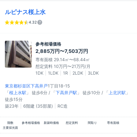
ルピナス桜上水
4.32
参考相場価格
2,885万円〜7,503万円
専有面積 29.14㎡〜68.44㎡
想定賃料 10万円〜21万円/月
1DK
1LDK
1R
2LDK
3LDK
東京都杉並区
下高井戸
1丁目18-15
「
桜上水駅
」 徒歩6分 / 「
下高井戸駅
」 徒歩10分 / 「
上北沢駅
」
徒歩15分
築23年
6階建 (35部屋)
RC造
階数
参考相場価格
新築時価格
想定賃料
間取り
専有面積
主要採光面