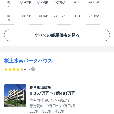
1階
7,398万円
5,080万円
23万円/月
2LDK
68.61m²
-
1階
8,400万円
5,480万円
26万円/月
3LDK
77.59m²
西
すべての部屋価格を見る
桜上水南パークハウス
4.37
参考相場価格
6,357万円〜1億481万円
専有面積 60.4㎡〜92.7㎡
想定賃料 19万円〜29万円/月
2LDK
3LDK
4LDK