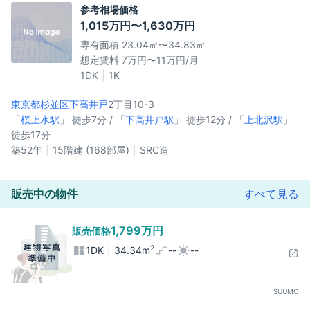
参考相場価格
1,015万円〜1,630万円
専有面積 23.04㎡〜34.83㎡
想定賃料 7万円〜11万円/月
1DK
1K
東京都杉並区
下高井戸
2丁目10-3
「
桜上水駅
」 徒歩7分 / 「
下高井戸駅
」 徒歩12分 / 「
上北沢駅
」
徒歩17分
築52年
15階建 (168部屋)
SRC造
販売中の物件
すべて見る
1,799万円
販売価格
2
1DK
34.34m
--
--
SUUMO