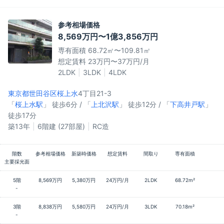
参考相場価格
8,569万円〜1億3,856万円
専有面積 68.72㎡〜109.81㎡
想定賃料 23万円〜37万円/月
2LDK
3LDK
4LDK
東京都世田谷区
桜上水
4丁目21-3
「
桜上水駅
」 徒歩6分 / 「
上北沢駅
」 徒歩12分 / 「
下高井戸駅
」
徒歩17分
築13年
6階建 (27部屋)
RC造
階数
参考相場価格
新築時価格
想定賃料
間取り
専有面積
主要採光面
5階
8,569万円
5,380万円
24万円/月
2LDK
68.72m²
-
3階
8,838万円
5,580万円
24万円/月
3LDK
70.18m²
-