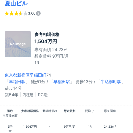
夏山ビル
3.66
参考相場価格
1,504万円
専有面積 24.23㎡
想定賃料 9万円/月
1R
東京都新宿区
早稲田町
74
「
早稲田駅
」 徒歩1分 / 「
早稲田駅
」 徒歩13分 / 「
牛込柳町駅
」
徒歩14分
築54年
7階建
RC造
階数
参考相場価格
新築時価格
想定賃料
間取り
専有面積
主要採光面
5階
1,504万円
-
9万円/月
1R
24.23m²
南