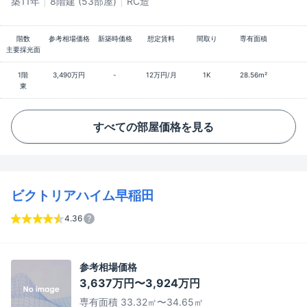
築11年
8階建 (53部屋)
RC造
階数
参考相場価格
新築時価格
想定賃料
間取り
専有面積
主要採光面
1階
3,490万円
-
12万円/月
1K
28.56m²
東
すべての部屋価格を見る
ビクトリアハイム早稲田
4.36
参考相場価格
3,637万円〜3,924万円
専有面積 33.32㎡〜34.65㎡