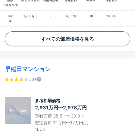
階数
参考相場価格
新築時価格
想定賃料
間取り
専有面積
主要採光面
6階
1,708万円
-
8万円/月
1R
19.0m²
南
すべての部屋価格を見る
早稲田マンション
3.86
参考相場価格
2,931万円〜2,978万円
専有面積 38.5㎡〜39.0㎡
想定賃料 12万円〜12万円/月
1LDK