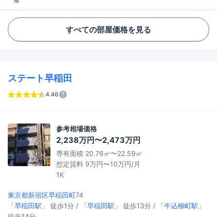
南
すべての部屋価格を見る
ステート早稲田
4.46
参考相場価格
2,238万円〜2,473万円
専有面積 20.76㎡〜22.59㎡
想定賃料 9万円〜10万円/月
1K
東京都新宿区
早稲田町
74
「
早稲田駅
」 徒歩1分 / 「
早稲田駅
」 徒歩13分 / 「
牛込柳町駅
」
徒歩14分