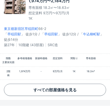
1,974万円〜2,184万円
専有面積 18.2㎡〜18.63㎡
想定賃料 9万円〜9万円/月
1K
東京都新宿区
早稲田町
66-2
「
早稲田駅
」 徒歩1分 / 「
早稲田駅
」 徒歩12分 / 「
牛込柳町駅
」
徒歩14分
築27年
10階建 (43部屋)
SRC造
階数
参考相場価格
新築時価格
想定賃料
間取り
専有面積
主要採光面
2階
1,974万円
-
9万円/月
1K
18.2m²
南
すべての部屋価格を見る