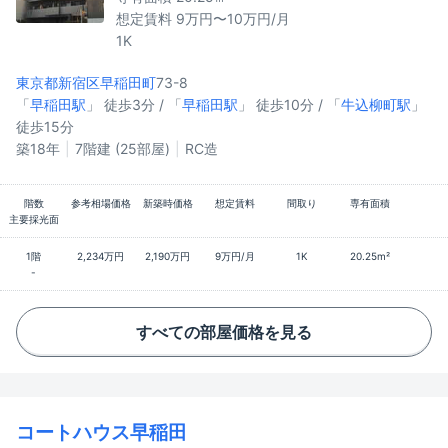
想定賃料 9万円〜10万円/月
1K
東京都新宿区
早稲田町
73-8
「
早稲田駅
」 徒歩3分 / 「
早稲田駅
」 徒歩10分 / 「
牛込柳町駅
」
徒歩15分
築18年
7階建 (25部屋)
RC造
階数
参考相場価格
新築時価格
想定賃料
間取り
専有面積
主要採光面
1階
2,234万円
2,190万円
9万円/月
1K
20.25m²
-
すべての部屋価格を見る
コートハウス早稲田