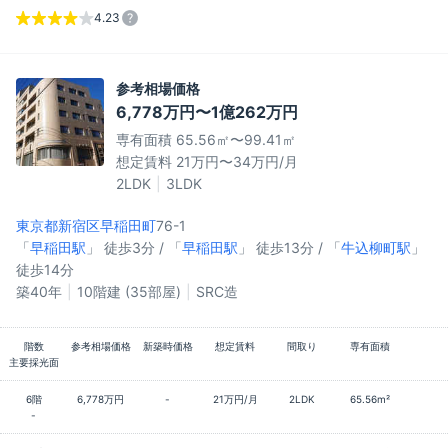
4.23
参考相場価格
6,778万円〜1億262万円
専有面積 65.56㎡〜99.41㎡
想定賃料 21万円〜34万円/月
2LDK
3LDK
東京都新宿区
早稲田町
76-1
「
早稲田駅
」 徒歩3分 / 「
早稲田駅
」 徒歩13分 / 「
牛込柳町駅
」
徒歩14分
築40年
10階建 (35部屋)
SRC造
階数
参考相場価格
新築時価格
想定賃料
間取り
専有面積
主要採光面
6階
6,778万円
-
21万円/月
2LDK
65.56m²
-