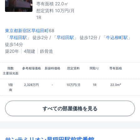
専有面積 22.0㎡
想定賃料 10万円/月
1R
東京都新宿区
早稲田町
68
「
早稲田駅
」 徒歩2分 / 「
早稲田駅
」 徒歩12分 / 「
牛込柳町駅
」
徒歩14分
築20年
4階建
鉄骨造
階数
参考相場価格
新築時価格
想定賃料
間取り
専有面積
主要採光面
1階
2,328万円
-
10万円/月
1R
22.0m²
南
すべての部屋価格を見る
サンテミリオン早稲田駅前弐番館