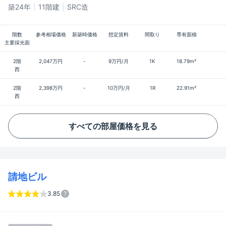
築24年
11階建
SRC造
階数
参考相場価格
新築時価格
想定賃料
間取り
専有面積
主要採光面
2階
2,047万円
-
9万円/月
1K
18.79m²
西
2階
2,398万円
-
10万円/月
1R
22.91m²
西
すべての部屋価格を見る
請地ビル
3.85