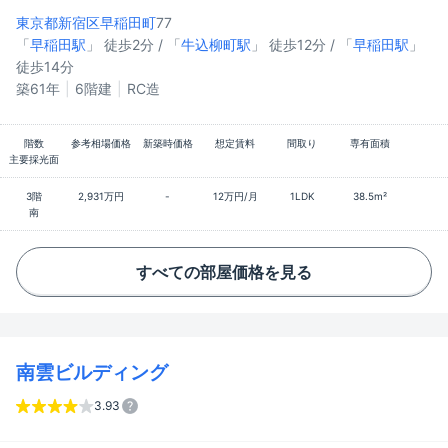
東京都新宿区
早稲田町
77
「
早稲田駅
」 徒歩2分 / 「
牛込柳町駅
」 徒歩12分 / 「
早稲田駅
」
徒歩14分
築61年
6階建
RC造
階数
参考相場価格
新築時価格
想定賃料
間取り
専有面積
主要採光面
3階
2,931万円
-
12万円/月
1LDK
38.5m²
南
すべての部屋価格を見る
南雲ビルディング
3.93