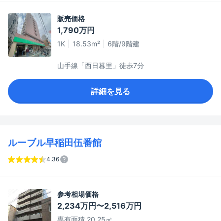
販売価格
1,790万円
1K
18.53m²
6階/9階建
山手線「西日暮里」徒歩7分
詳細を見る
ルーブル早稲田伍番館
4.36
参考相場価格
2,234万円〜2,516万円
専有面積 20.25㎡