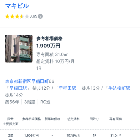
マキビル
3.65
参考相場価格
1,909万円
専有面積 31.0㎡
想定賃料 10万円/月
1R
東京都新宿区
早稲田町
66
「
早稲田駅
」 徒歩12分 / 「
早稲田駅
」 徒歩13分 / 「
牛込柳町駅
」
徒歩14分
築56年
3階建
RC造
階数
参考相場価格
新築時価格
想定賃料
間取り
専有面積
主要採光面
2階
1,909万円
-
10万円/月
1R
31.0m²