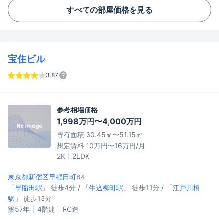
すべての部屋価格を見る
宝住ビル
3.87
参考相場価格
1,998万円〜4,000万円
専有面積 30.45㎡〜51.15㎡
想定賃料 10万円〜16万円/月
2K
2LDK
東京都新宿区
早稲田町
84
「
早稲田駅
」 徒歩4分 / 「
牛込柳町駅
」 徒歩11分 / 「
江戸川橋
駅
」 徒歩13分
築57年
4階建
RC造