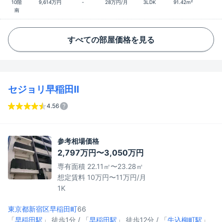
10階
9,614万円
-
28万円/月
3LDK
91.42m²
南
すべての部屋価格を見る
セジョリ早稲田Ⅱ
4.56
参考相場価格
2,797万円〜3,050万円
専有面積 22.11㎡〜23.28㎡
想定賃料 10万円〜11万円/月
1K
東京都新宿区
早稲田町
66
「
早稲田駅
」 徒歩1分 / 「
早稲田駅
」 徒歩12分 / 「
牛込柳町駅
」