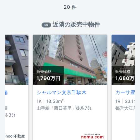
20 件
近隣の販売中物件
PR
販売価格
販売価格
1,790万円
1,680万円
馬場
シャルマン文京千駄木
カーサ豊
1K
18.53m²
1R
23.1m²
丁目
山手線「西日暮里」徒歩7分
都営大江戸
 徒歩3分