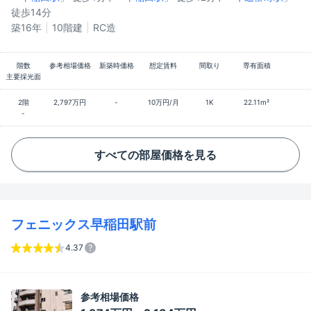
徒歩14分
築16年
10階建
RC造
階数
参考相場価格
新築時価格
想定賃料
間取り
専有面積
主要採光面
2階
2,797万円
-
10万円/月
1K
22.11m²
-
すべての部屋価格を見る
フェニックス早稲田駅前
4.37
参考相場価格