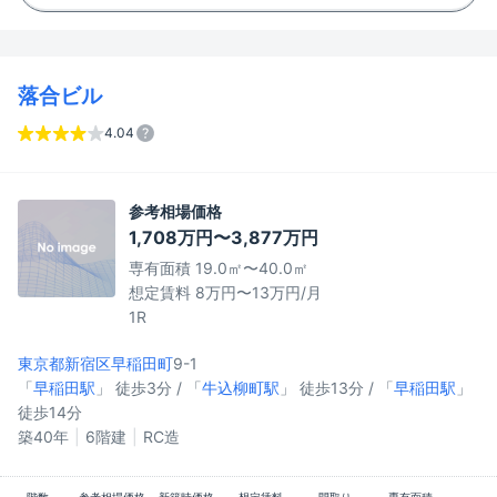
落合ビル
4.04
参考相場価格
1,708万円〜3,877万円
専有面積 19.0㎡〜40.0㎡
想定賃料 8万円〜13万円/月
1R
東京都新宿区
早稲田町
9-1
「
早稲田駅
」 徒歩3分 / 「
牛込柳町駅
」 徒歩13分 / 「
早稲田駅
」
徒歩14分
築40年
6階建
RC造