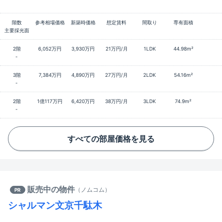
階数
参考相場価格
新築時価格
想定賃料
間取り
専有面積
主要採光面
2階
6,052万円
3,930万円
21万円/月
1LDK
44.98m²
-
3階
7,384万円
4,890万円
27万円/月
2LDK
54.16m²
-
2階
1億117万円
6,420万円
38万円/月
3LDK
74.9m²
-
すべての部屋価格を見る
販売中の物件
（
ノムコム
）
PR
シャルマン文京千駄木