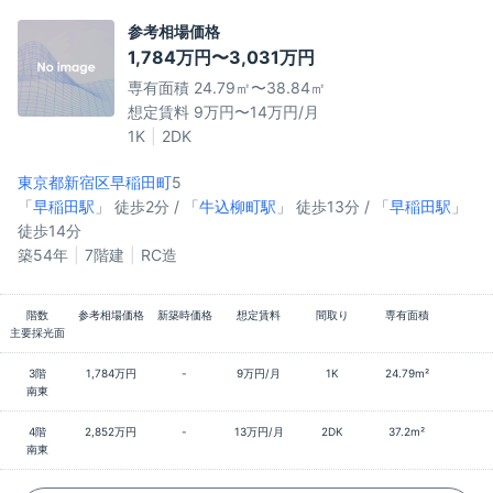
参考相場価格
1,784万円〜3,031万円
専有面積 24.79㎡〜38.84㎡
想定賃料 9万円〜14万円/月
1K
2DK
東京都新宿区
早稲田町
5
「
早稲田駅
」 徒歩2分 / 「
牛込柳町駅
」 徒歩13分 / 「
早稲田駅
」
徒歩14分
築54年
7階建
RC造
階数
参考相場価格
新築時価格
想定賃料
間取り
専有面積
主要採光面
3階
1,784万円
-
9万円/月
1K
24.79m²
南東
4階
2,852万円
-
13万円/月
2DK
37.2m²
南東