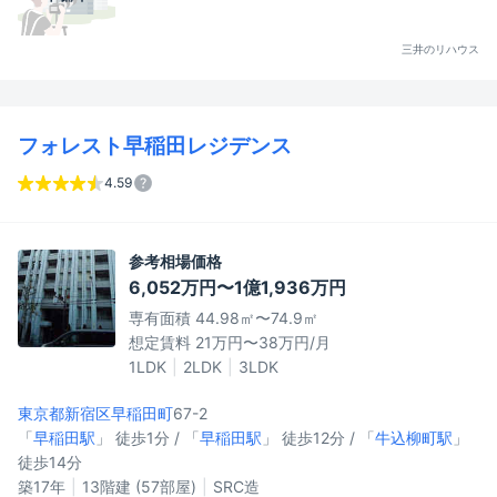
三井のリハウス
フォレスト早稲田レジデンス
4.59
参考相場価格
6,052万円〜1億1,936万円
専有面積 44.98㎡〜74.9㎡
想定賃料 21万円〜38万円/月
1LDK
2LDK
3LDK
東京都新宿区
早稲田町
67-2
「
早稲田駅
」 徒歩1分 / 「
早稲田駅
」 徒歩12分 / 「
牛込柳町駅
」
徒歩14分
築17年
13階建 (57部屋)
SRC造