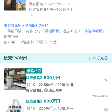
専有面積 21.1㎡〜25.23㎡
想定賃料 9万円〜10万円/月
1K
東京都新宿区
早稲田町
74-14
「
早稲田駅
」 徒歩1分 / 「
早稲田駅
」 徒歩12分 / 「
牛込柳町駅
」
徒歩14分
築23年
12階建 (33部屋)
RC造
販売中の物件
すべて見る
価格相応
2,800万円
販売価格
2
1K
22.59m
10階
北
推定価格比
適正水準
Yahoo!不動産
2,800万円
販売価格
2
1K
22.59m
10階
--