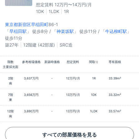
想定賃料 12万円〜14万円/月
1DK
1LDK
1R
東京都新宿区
早稲田町
86-1
「
早稲田駅
」 徒歩8分 / 「
神楽坂駅
」 徒歩11分 / 「
牛込柳町駅
」
徒歩11分
築27年
12階建 (42部屋)
SRC造
階数
参考相場価格
新築時価格
想定賃料
間取り
専有面積
主要採光面
2階
3,637万円
-
12万円/月
1R
33.39m²
南
7階
3,656万円
-
13万円/月
1DK
33.32m²
東
12階
3,690万円
-
13万円/月
1LDK
33.57m²
南
すべての部屋価格を見る