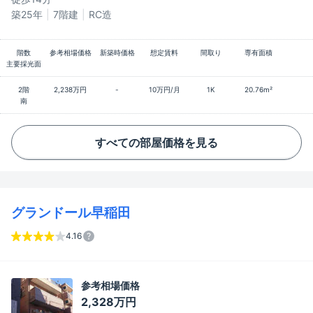
築25年
7階建
RC造
階数
参考相場価格
新築時価格
想定賃料
間取り
専有面積
主要採光面
2階
2,238万円
-
10万円/月
1K
20.76m²
南
すべての部屋価格を見る
グランドール早稲田
4.16
参考相場価格
2,328万円