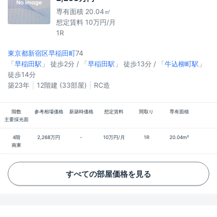
専有面積 20.04㎡
想定賃料 10万円/月
1R
東京都新宿区
早稲田町
74
「
早稲田駅
」 徒歩2分 / 「
早稲田駅
」 徒歩13分 / 「
牛込柳町駅
」
徒歩14分
築23年
12階建 (33部屋)
RC造
階数
参考相場価格
新築時価格
想定賃料
間取り
専有面積
主要採光面
4階
2,268万円
-
10万円/月
1R
20.04m²
南東
すべての部屋価格を見る