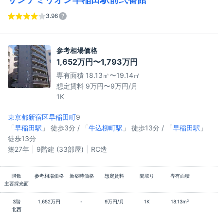
3.96
参考相場価格
1,652万円〜1,793万円
専有面積 18.13㎡〜19.14㎡
想定賃料 9万円〜9万円/月
1K
東京都新宿区
早稲田町
9
「
早稲田駅
」 徒歩3分 / 「
牛込柳町駅
」 徒歩13分 / 「
早稲田駅
」
徒歩13分
築27年
9階建 (33部屋)
RC造
階数
参考相場価格
新築時価格
想定賃料
間取り
専有面積
主要採光面
3階
1,652万円
-
9万円/月
1K
18.13m²
北西