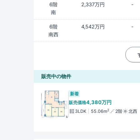
6階
2,337万円
-
南
6階
4,542万円
-
南西
販売中の物件
新着
4,380万円
販売価格
2
3LDK
55.06m
2階
北西