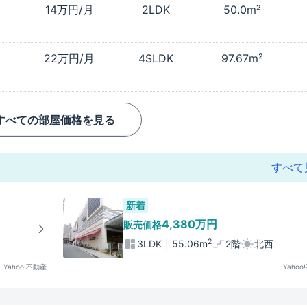
14万円/月
2LDK
50.0m²
22万円/月
4SLDK
97.67m²
すべての部屋価格を見る
すべて
新着
4,380万円
販売価格
2
3LDK
55.06m
2階
北西
Yahoo!不動産
Yahoo