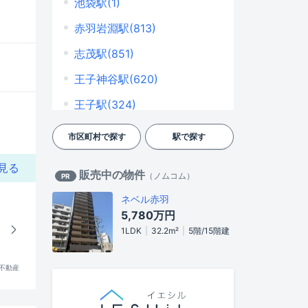
池袋駅(1)
王子(177)
赤羽岩淵駅(813)
王子本町(63)
志茂駅(851)
上十条(115)
王子神谷駅(620)
上中里(49)
王子駅(324)
神谷(151)
西ケ原駅(177)
市区町村で探す
駅で探す
岸町(37)
駒込駅(351)
見る
販売中の物件
桐ケ丘(5)
（
ノムコム
）
PR
本駒込駅(5)
ネベル赤羽
栄町(18)
西日暮里駅(209)
5,780万円
志茂(234)
千駄木駅(58)
1LDK
32.2m²
5階/15階建
昭和町(40)
日暮里駅(3)
!不動産
十条台(3)
川口駅(11)
十条仲原(47)