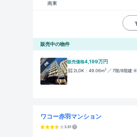
南東
販売中の物件
4,199万円
販売価格
PR
2
2LDK
49.06m
7階/8階建
ワコー赤羽マンション
3.61