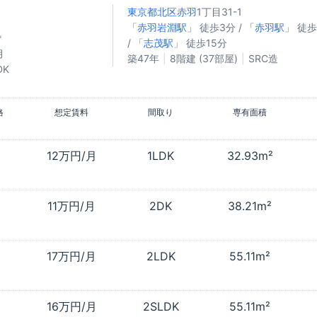
東京都北区
赤羽
1丁目31-1
「
赤羽岩淵駅
」 徒歩3分 / 「
赤羽駅
」 徒歩
㎡
/ 「
志茂駅
」 徒歩15分
月
築47年
8階建 (37部屋)
SRC造
DK
格
想定賃料
間取り
専有面積
12万円/月
1LDK
32.93m²
11万円/月
2DK
38.21m²
17万円/月
2LDK
55.11m²
16万円/月
2SLDK
55.11m²