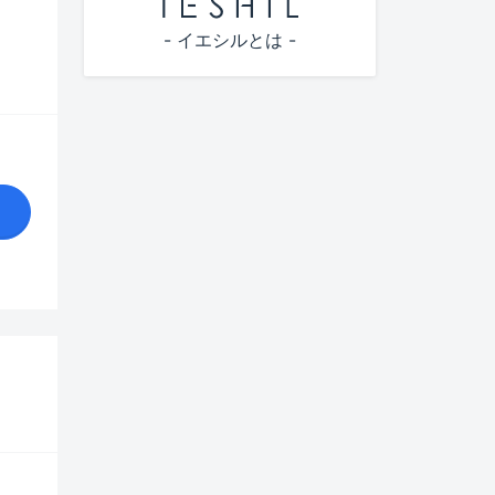
赤羽駅(916)
滝野川(363)
- イエシルとは -
東十条駅(756)
田端(231)
上中里駅(224)
田端新町(115)
田端駅(460)
豊島(133)
板橋駅(171)
中里(111)
十条駅(513)
中十条(89)
北赤羽駅(330)
西が丘(41)
浮間舟渡駅(197)
西ケ原(172)
尾久駅(237)
東十条(201)
巣鴨駅(20)
東田端(48)
新三河島駅(53)
堀船(50)
千石駅(37)
西巣鴨駅(224)