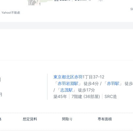
S
Yahoo!不動産
東京都北区
赤羽
1丁目37-12
円
「
赤羽岩淵駅
」 徒歩4分 / 「
赤羽駅
」 徒
/ 「
志茂駅
」 徒歩17分
月
築45年
7階建 (36部屋)
SRC造
格
想定賃料
間取り
専有面積