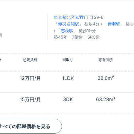
東京都北区
赤羽
1丁目59-6
「
赤羽岩淵駅
」 徒歩4分 / 「
赤羽駅
」 徒
/ 「
志茂駅
」 徒歩19分
月
築45年
7階建
SRC造
格
想定賃料
間取り
専有面積
12万円/月
1LDK
38.0m²
15万円/月
3DK
63.28m²
すべての部屋価格を見る