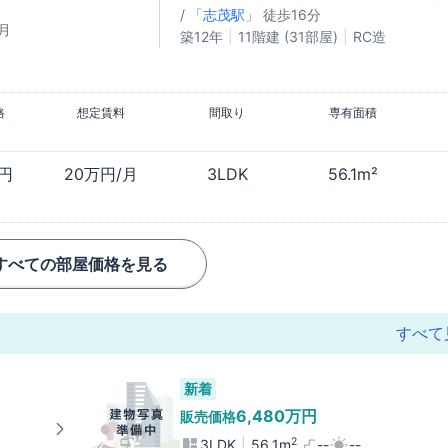
/ 「
志茂駅
」 徒歩16分
月
築12年
11階建 (31部屋)
RC造
格
想定賃料
間取り
専有面積
万円
20万円/月
3LDK
56.1m²
すべての部屋価格を見る
すべて
新着
6,480万円
販売価格
2
3LDK
56.1m
--
--