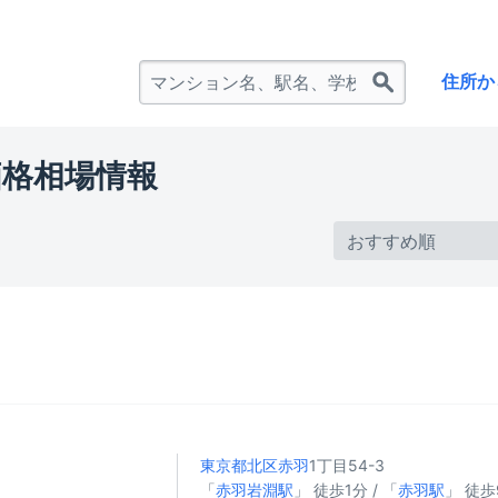
住所か
価格相場情報
東京都北区
赤羽
1丁目54-3
「
赤羽岩淵駅
」 徒歩1分 / 「
赤羽駅
」 徒歩