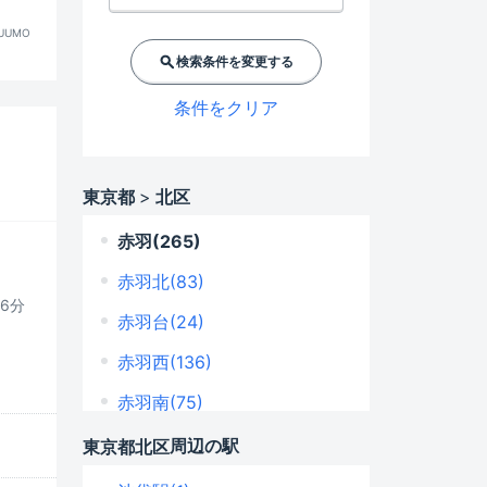
UUMO
検索条件を変更する
条件をクリア
東京都
北区
赤羽(265)
赤羽北(83)
歩6分
赤羽台(24)
赤羽西(136)
赤羽南(75)
岩淵町(50)
周辺の駅
東京都
北区
浮間(185)