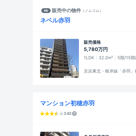
販売中の物件
（
ノムコム
）
PR
ネベル赤羽
販売価格
5,780万円
1LDK
32.2m²
5階/15
京浜東北・根岸線「赤羽」
マンション初穂赤羽
3.62