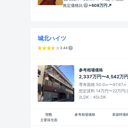
推定価格比
+608万円
城北ハイツ
3.44
参考相場価格
2,337万円〜4,542万
専有面積 50.0㎡〜97.67㎡
想定賃料 14万円〜22万円/
2LDK
4SLDK
階数
参考相場価格
新築時価
主要採光面