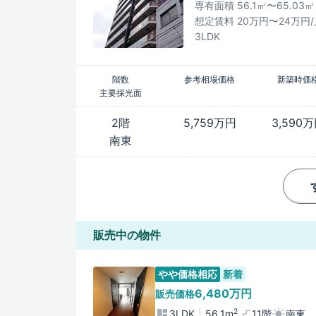
専有面積 56.1㎡〜65.03㎡
想定賃料 20万円〜24万円/
3LDK
階数
参考相場価格
新築時価
主要採光面
2階
5,759万円
3,590
南東
販売中の物件
やや価格相応
新着
6,480万円
販売価格
2
3LDK
56.1m
11階
南東