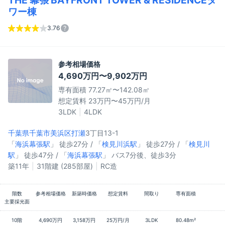
ワー棟
3.76
参考相場価格
4,690万円〜9,902万円
専有面積 77.27㎡〜142.08㎡
想定賃料 23万円〜45万円/月
3LDK
4LDK
千葉県千葉市美浜区
打瀬
3丁目13-1
「
海浜幕張駅
」 徒歩27分 / 「
検見川浜駅
」 徒歩27分 / 「
検見川
駅
」 徒歩47分 / 「
海浜幕張駅
」 バス7分後、徒歩3分
築11年
31階建 (285部屋)
RC造
階数
参考相場価格
新築時価格
想定賃料
間取り
専有面積
主要採光面
10階
4,690万円
3,158万円
25万円/月
3LDK
80.48m²