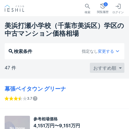
0
閲覧履歴
検索
ログイン
美浜打瀬小学校（千葉市美浜区）学区の
中古マンション価格相場
検索条件
指定なし
変更する
47 件
幕張ベイタウン グリーナ
3.7
参考相場価格
4,151万円〜9,151万円