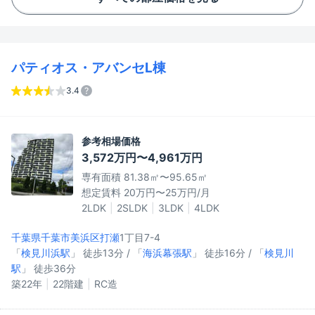
パティオス・アバンセL棟
3.4
参考相場価格
3,572万円〜4,961万円
専有面積 81.38㎡〜95.65㎡
想定賃料 20万円〜25万円/月
2LDK
2SLDK
3LDK
4LDK
千葉県千葉市美浜区
打瀬
1丁目7-4
「
検見川浜駅
」 徒歩13分 / 「
海浜幕張駅
」 徒歩16分 / 「
検見川
駅
」 徒歩36分
築22年
22階建
RC造