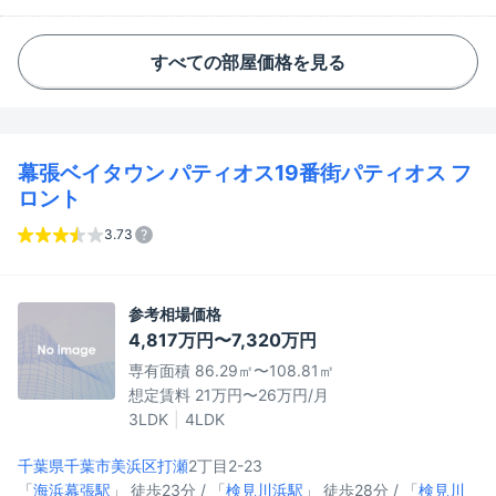
すべての部屋価格を見る
幕張ベイタウン パティオス19番街パティオス フ
ロント
3.73
参考相場価格
4,817万円〜7,320万円
専有面積 86.29㎡〜108.81㎡
想定賃料 21万円〜26万円/月
3LDK
4LDK
千葉県千葉市美浜区
打瀬
2丁目2-23
「
海浜幕張駅
」 徒歩23分 / 「
検見川浜駅
」 徒歩28分 / 「
検見川