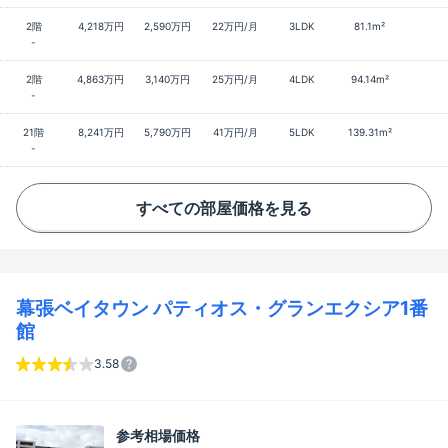
2階
4,218万円
2,590万円
22万円/月
3LDK
81.1m²
-
2階
4,863万円
3,140万円
25万円/月
4LDK
94.14m²
-
21階
8,241万円
5,790万円
41万円/月
5LDK
139.31m²
-
すべての部屋価格を見る
幕張ベイタウン パティオス・グランエクシア1番
館
3.58
参考相場価格