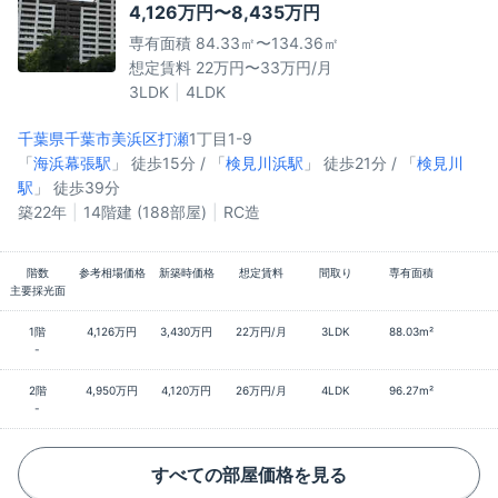
4,126万円〜8,435万円
専有面積 84.33㎡〜134.36㎡
想定賃料 22万円〜33万円/月
3LDK
4LDK
千葉県千葉市美浜区
打瀬
1丁目1-9
「
海浜幕張駅
」 徒歩15分 / 「
検見川浜駅
」 徒歩21分 / 「
検見川
駅
」 徒歩39分
築22年
14階建 (188部屋)
RC造
階数
参考相場価格
新築時価格
想定賃料
間取り
専有面積
主要採光面
1階
4,126万円
3,430万円
22万円/月
3LDK
88.03m²
-
2階
4,950万円
4,120万円
26万円/月
4LDK
96.27m²
-
すべての部屋価格を見る