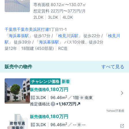
専有面積 80.12㎡〜130.07㎡
想定賃料 22万円〜37万円/月
2LDK
3LDK
4LDK
千葉県千葉市美浜区
打瀬
1丁目11-1
「
海浜幕張駅
」 徒歩17分 / 「
検見川浜駅
」 徒歩22分 / 「
検見川
駅
」 徒歩39分 / 「
海浜幕張駅
」 バス10分後、徒歩2分
築12年
18階建 (450部屋)
RC造
販売中の物件
すべて見る
チャレンジ価格
新着
6,180万円
販売価格
2
3LDK
96.46m
1階
南東
推定価格比
+1,167万円
Yahoo!不動産
6,180万円
販売価格
2
3LDK
96.46m
--
--