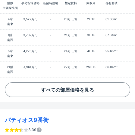
階数
参考相場価格
新築時価格
想定賃料
間取り
専有面積
主要採光面
4階
3,572万円
-
20万円/月
2LDK
81.38m²
南東
1階
3,732万円
-
21万円/月
3LDK
87.34m²
南西
5階
4,225万円
-
24万円/月
4LDK
95.65m²
南東
21階
4,961万円
-
22万円/月
2SLDK
86.04m²
南西
すべての部屋価格を見る
パティオス9番街
3.39