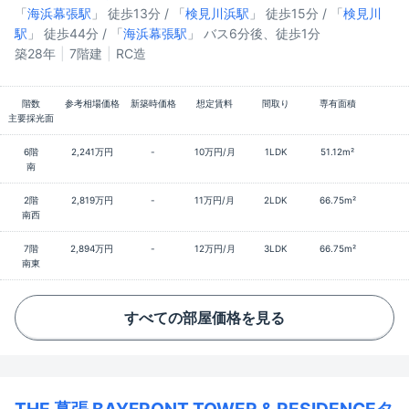
「
海浜幕張駅
」 徒歩13分 / 「
検見川浜駅
」 徒歩15分 / 「
検見川
駅
」 徒歩44分 / 「
海浜幕張駅
」 バス6分後、徒歩1分
築28年
7階建
RC造
階数
参考相場価格
新築時価格
想定賃料
間取り
専有面積
主要採光面
6階
2,241万円
-
10万円/月
1LDK
51.12m²
南
2階
2,819万円
-
11万円/月
2LDK
66.75m²
南西
7階
2,894万円
-
12万円/月
3LDK
66.75m²
南東
すべての部屋価格を見る
THE 幕張 BAYFRONT TOWER & RESIDENCEタ