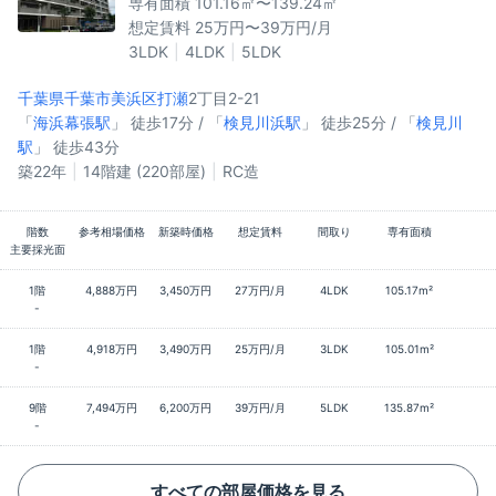
専有面積 101.16㎡〜139.24㎡
想定賃料 25万円〜39万円/月
3LDK
4LDK
5LDK
千葉県千葉市美浜区
打瀬
2丁目2-21
「
海浜幕張駅
」 徒歩17分 / 「
検見川浜駅
」 徒歩25分 / 「
検見川
駅
」 徒歩43分
築22年
14階建 (220部屋)
RC造
階数
参考相場価格
新築時価格
想定賃料
間取り
専有面積
主要採光面
1階
4,888万円
3,450万円
27万円/月
4LDK
105.17m²
-
1階
4,918万円
3,490万円
25万円/月
3LDK
105.01m²
-
9階
7,494万円
6,200万円
39万円/月
5LDK
135.87m²
-
すべての部屋価格を見る