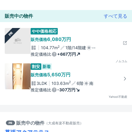
販売中の物件
すべて見る
やや価格相応
PR
6,080万円
販売価格
2
104.77m
1階/14階建
--
推定価格比
+667万円
ノムコム
割安
新着
5,650万円
販売価格
2
3LDK
103.63m
6階
南
推定価格比
-307万円
Yahoo!不動産
販売中の物件
（
大成有楽不動産販売
）
PR