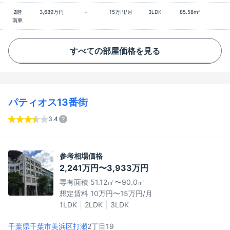
2階
3,689万円
-
15万円/月
3LDK
85.58m²
南東
すべての部屋価格を見る
パティオス13番街
3.4
参考相場価格
2,241万円〜3,933万円
専有面積 51.12㎡〜90.0㎡
想定賃料 10万円〜15万円/月
1LDK
2LDK
3LDK
千葉県千葉市美浜区
打瀬
2丁目19