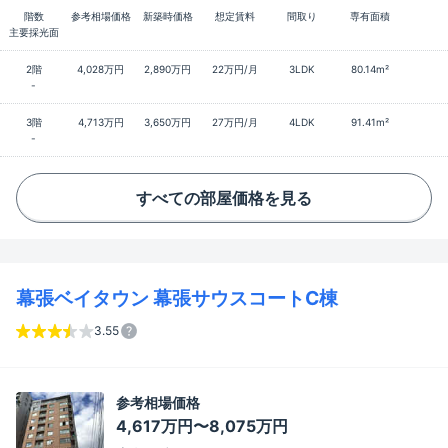
階数
参考相場価格
新築時価格
想定賃料
間取り
専有面積
主要採光面
2階
4,028万円
2,890万円
22万円/月
3LDK
80.14m²
-
3階
4,713万円
3,650万円
27万円/月
4LDK
91.41m²
-
すべての部屋価格を見る
幕張ベイタウン 幕張サウスコートC棟
3.55
参考相場価格
4,617万円〜8,075万円