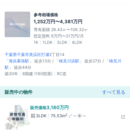
参考相場価格
1,252万円〜4,381万円
専有面積 28.43㎡〜106.32㎡
想定賃料 9万円〜21万円/月
1K
1LDK
3LDK
4LDK
千葉県千葉市美浜区
打瀬
2丁目14
「
海浜幕張駅
」 徒歩13分 / 「
検見川浜駅
」 徒歩27分 / 「
検見川
駅
」 徒歩44分
築30年
8階建 (190部屋)
RC造
販売中の物件
すべて見る
3,180万円
販売価格
2
3LDK
75.53m
--
--