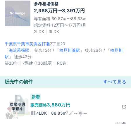
参考相場価格
2,368万円〜3,391万円
専有面積 60.87㎡〜88.33㎡
想定賃料 12万円〜17万円/月
2LDK
3LDK
千葉県千葉市美浜区
打瀬
2丁目20
「
海浜幕張駅
」 徒歩15分 / 「
検見川浜駅
」 徒歩26分 / 「
検見川
駅
」 徒歩43分
築30年
7階建 (136部屋)
RC造
販売中の物件
すべて見る
新着
3,880万円
販売価格
2
4LDK
88.85m
--
--
SUUMO