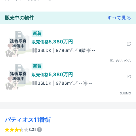
販売中の物件
すべて見る
新着
5,380万円
販売価格
2
3SLDK
97.86m
8階
--
三井のリハウス
新着
5,380万円
販売価格
2
3SLDK
97.86m
--
--
SUUMO
パティオス11番街
3.35