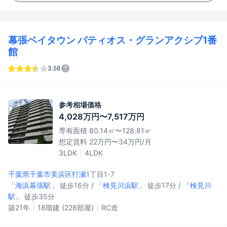
幕張ベイタウン パティオス・グランアクシブ1番
館
3.58
参考相場価格
4,028万円〜7,517万円
専有面積 80.14㎡〜128.81㎡
想定賃料 22万円〜34万円/月
3LDK
4LDK
千葉県千葉市美浜区
打瀬
1丁目1-7
「
海浜幕張駅
」 徒歩16分 / 「
検見川浜駅
」 徒歩17分 / 「
検見川
駅
」 徒歩35分
築21年
18階建 (228部屋)
RC造