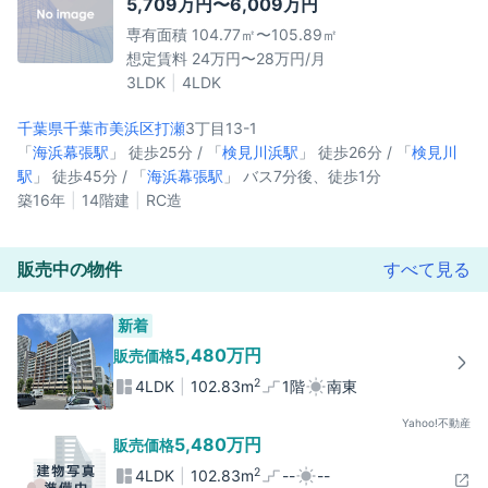
5,709万円〜6,009万円
専有面積 104.77㎡〜105.89㎡
想定賃料 24万円〜28万円/月
3LDK
4LDK
千葉県千葉市美浜区
打瀬
3丁目13-1
「
海浜幕張駅
」 徒歩25分 / 「
検見川浜駅
」 徒歩26分 / 「
検見川
駅
」 徒歩45分 / 「
海浜幕張駅
」 バス7分後、徒歩1分
築16年
14階建
RC造
販売中の物件
すべて見る
新着
5,480万円
販売価格
2
4LDK
102.83m
1階
南東
Yahoo!不動産
5,480万円
販売価格
2
4LDK
102.83m
--
--