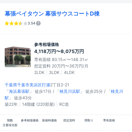
幕張ベイタウン 幕張サウスコートD棟
3.54
参考相場価格
4,118万円〜8,075万円
専有面積 80.15㎡〜148.31㎡
想定賃料 20万円〜36万円/月
2LDK
3LDK
4LDK
千葉県千葉市美浜区
打瀬
2丁目2-21
「
海浜幕張駅
」 徒歩17分 / 「
検見川浜駅
」 徒歩25分 / 「
検見川
駅
」 徒歩43分
築22年
14階建 (220部屋)
RC造
階数
参考相場価格
新築時価格
想定賃料
間取り
専有面積
主要採光面