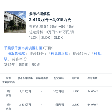
参考相場価格
2,413万円〜4,015万円
専有面積 54.66㎡〜86.46㎡
想定賃料 10万円〜15万円/月
1LDK
2LDK
3LDK
千葉県千葉市美浜区
打瀬
1丁目9
「
海浜幕張駅
」 徒歩13分 / 「
検見川浜駅
」 徒歩15分 / 「
検見川
駅
」 徒歩39分
築31年
6階建
RC造
階数
参考相場価格
新築時価格
想定賃料
間取り
専有面積
主要採光面
2階
2,413万円
-
10万円/月
1LDK
54.66m²
南西
4階
2,834万円
-
11万円/月
2LDK
64.97m²
南東