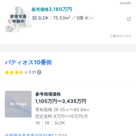
SUUMO
3,180万円
販売価格
2
3LDK
75.53m
5階
--
三井のリハウス
パティオス10番街
3.31
参考相場価格
1,105万円〜3,435万円
専有面積 28.35㎡〜85.84㎡
想定賃料 8万円〜16万円/月
1K
1R
3LDK
千葉県千葉市美浜区
打瀬
1丁目10