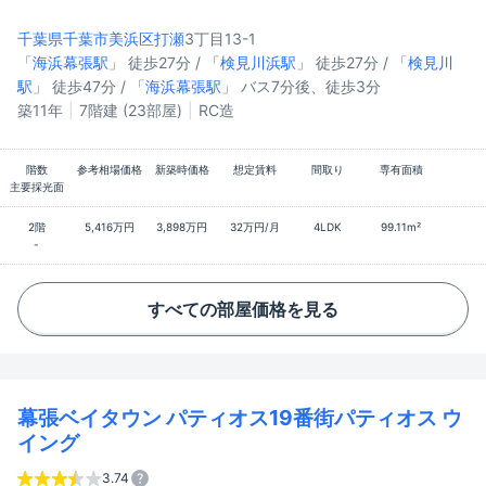
千葉県千葉市美浜区
打瀬
3丁目13-1
「
海浜幕張駅
」 徒歩27分 / 「
検見川浜駅
」 徒歩27分 / 「
検見川
駅
」 徒歩47分 / 「
海浜幕張駅
」 バス7分後、徒歩3分
築11年
7階建 (23部屋)
RC造
階数
参考相場価格
新築時価格
想定賃料
間取り
専有面積
主要採光面
2階
5,416万円
3,898万円
32万円/月
4LDK
99.11m²
-
すべての部屋価格を見る
幕張ベイタウン パティオス19番街パティオス ウ
イング
3.74