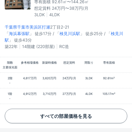
専有面積 92.61㎡〜144.26㎡
想定賃料 24万円〜38万円/月
3LDK
4LDK
千葉県千葉市美浜区
打瀬
2丁目2-21
「
海浜幕張駅
」 徒歩17分 / 「
検見川浜駅
」 徒歩25分 / 「
検見川
駅
」 徒歩43分
築22年
14階建 (220部屋)
RC造
階数
参考相場価格
新築時価格
想定賃料
間取り
専有面積
主要採光面
2階
4,617万円
3,620万円
24万円/月
3LDK
92.61m²
-
1階
4,912万円
3,710万円
27万円/月
4LDK
105.17m²
-
すべての部屋価格を見る