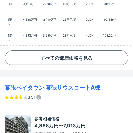
3階
4,118万円
2,890万円
20万円/月
2LDK
80.15m²
-
1階
4,686万円
3,710万円
25万円/月
3LDK
99.54m²
-
1階
4,893万円
3,550万円
28万円/月
4LDK
105.22m²
-
すべての部屋価格を見る
幕張ベイタウン 幕張サウスコートA棟
3.54
参考相場価格
4,888万円〜7,913万円