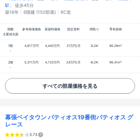
駅
」 徒歩45分
築16年
6階建 (150部屋)
RC造
階数
参考相場価格
新築時価格
想定賃料
間取り
専有面積
主要採光面
1階
4,817万円
4,440万円
21万円/月
3LDK
86.29m²
-
2階
5,311万円
4,720万円
24万円/月
4LDK
96.41m²
-
すべての部屋価格を見る
幕張ベイタウン パティオス19番街パティオス グ
レース
3.73