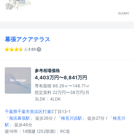
SUUMO
幕張アクアテラス
3.63
参考相場価格
4,403万円〜8,841万円
専有面積 86.29㎡〜148.71㎡
想定賃料 22万円〜38万円/月
3LDK
4LDK
千葉県千葉市美浜区
打瀬
3丁目13-1
「
海浜幕張駅
」 徒歩26分 / 「
検見川浜駅
」 徒歩27分 / 「
検見川
駅
」 徒歩46分
築16年
14階建 (252部屋)
RC造