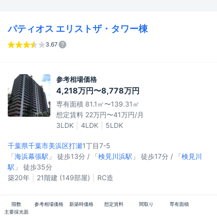
パティオス エリストザ・タワー棟
3.67
参考相場価格
4,218万円〜8,778万円
専有面積 81.1㎡〜139.31㎡
想定賃料 22万円〜41万円/月
3LDK
4LDK
5LDK
千葉県千葉市美浜区
打瀬
1丁目7-5
「
海浜幕張駅
」 徒歩13分 / 「
検見川浜駅
」 徒歩17分 / 「
検見川
駅
」 徒歩35分
築20年
21階建 (149部屋)
RC造
階数
参考相場価格
新築時価格
想定賃料
間取り
専有面積
主要採光面