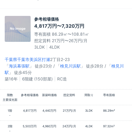
参考相場価格
4,817万円〜7,320万円
専有面積 86.29㎡〜108.81㎡
想定賃料 21万円〜26万円/月
3LDK
4LDK
千葉県千葉市美浜区
打瀬
2丁目2-23
「
海浜幕張駅
」 徒歩23分 / 「
検見川浜駅
」 徒歩28分 / 「
検見川
駅
」 徒歩45分
築16年
6階建 (150部屋)
RC造
階数
参考相場価格
新築時価格
想定賃料
間取り
専有面積
主要採光面
1階
4,817万円
4,440万円
21万円/月
3LDK
86.29m²
-
2階
5,503万円
4,960万円
24万円/月
4LDK
97.32m²
-