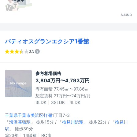
SUUMO
パティオスグランエクシア1番館
3.5
参考相場価格
3,804万円〜4,793万円
専有面積 77.45㎡〜97.86㎡
想定賃料 21万円〜24万円/月
3LDK
3SLDK
4LDK
千葉県千葉市美浜区
打瀬
1丁目7-3
「
海浜幕張駅
」 徒歩15分 / 「
検見川浜駅
」 徒歩22分 / 「
検見川
駅
」 徒歩39分
築23年
14階建
RC造