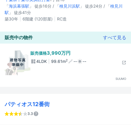
「
海浜幕張駅
」 徒歩16分 / 「
検見川浜駅
」 徒歩24分 / 「
検見川
駅
」 徒歩41分
築30年
6階建 (120部屋)
RC造
販売中の物件
すべて見る
3,990万円
販売価格
2
4LDK
99.61m
--
--
SUUMO
パティオス12番街
3.3