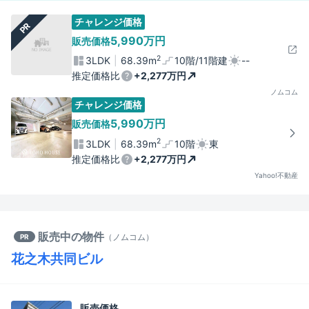
チャレンジ価格
PR
5,990万円
販売価格
2
3LDK
68.39m
10階/11階建
--
推定価格比
+2,277万円
ノムコム
チャレンジ価格
5,990万円
販売価格
2
3LDK
68.39m
10階
東
推定価格比
+2,277万円
Yahoo!不動産
販売中の物件
（
ノムコム
）
PR
花之木共同ビル
販売価格