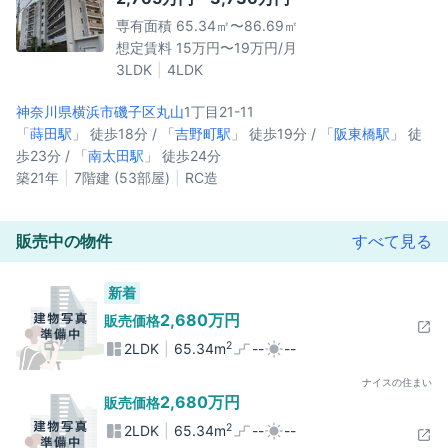
専有面積 65.34㎡〜86.69㎡
想定賃料 15万円〜19万円/月
3LDK
4LDK
神奈川県横浜市磯子区
丸山
1丁目21-11
「
蒔田駅
」 徒歩18分 / 「
吉野町駅
」 徒歩19分 / 「
阪東橋駅
」 徒
歩23分 / 「
南太田駅
」 徒歩24分
築21年
7階建 (53部屋)
RC造
販売中の物件
すべて見る
新着
2,680万円
販売価格
2
2LDK
65.34m
--
--
ナイスの住まい
2,680万円
販売価格
2
2LDK
65.34m
--
--