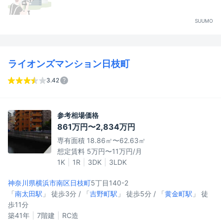
SUUMO
ライオンズマンション日枝町
3.42
参考相場価格
861万円〜2,834万円
専有面積 18.86㎡〜62.63㎡
想定賃料 5万円〜11万円/月
1K
1R
3DK
3LDK
神奈川県横浜市南区
日枝町
5丁目140-2
「
南太田駅
」 徒歩3分 / 「
吉野町駅
」 徒歩5分 / 「
黄金町駅
」 徒
歩11分
築41年
7階建
RC造