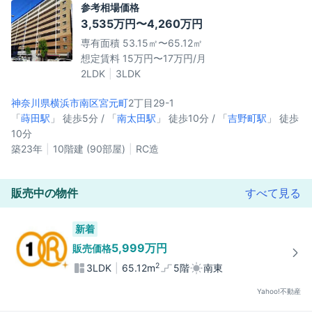
参考相場価格
3,535万円〜4,260万円
専有面積 53.15㎡〜65.12㎡
想定賃料 15万円〜17万円/月
2LDK
3LDK
神奈川県横浜市南区
宮元町
2丁目29-1
「
蒔田駅
」 徒歩5分 / 「
南太田駅
」 徒歩10分 / 「
吉野町駅
」 徒歩
10分
築23年
10階建 (90部屋)
RC造
販売中の物件
すべて見る
新着
5,999万円
販売価格
2
3LDK
65.12m
5階
南東
Yahoo!不動産