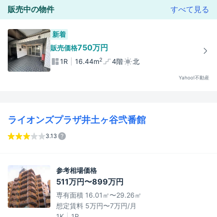
販売中の物件
すべて見る
新着
750万円
販売価格
2
1R
16.44m
4階
北
Yahoo!不動産
ライオンズプラザ井土ヶ谷弐番館
3.13
参考相場価格
511万円〜899万円
専有面積 16.01㎡〜29.26㎡
想定賃料 5万円〜7万円/月
1K
1R