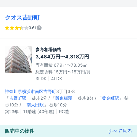
クオス吉野町
3.61
参考相場価格
3,484万円〜4,318万円
専有面積 67.9㎡〜78.05㎡
想定賃料 15万円〜18万円/月
3LDK
4LDK
神奈川県横浜市南区
吉野町
3丁目3-8
「
吉野町駅
」 徒歩2分 / 「
阪東橋駅
」 徒歩8分 / 「
黄金町駅
」 徒
歩10分 / 「
南太田駅
」 徒歩10分
築23年
11階建 (40部屋)
RC造
販売中の物件
すべて見る