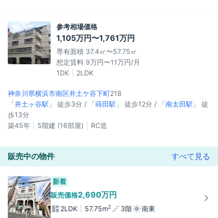
参考相場価格
1,105万円〜1,761万円
専有面積 37.4㎡〜57.75㎡
想定賃料 9万円〜11万円/月
1DK
2LDK
神奈川県横浜市南区
井土ケ谷下町
218
「
井土ヶ谷駅
」 徒歩3分 / 「
蒔田駅
」 徒歩12分 / 「
南太田駅
」 徒
歩13分
築45年
5階建 (16部屋)
RC造
販売中の物件
すべて見る
新着
2,690万円
販売価格
2
2LDK
57.75m
3階
南東