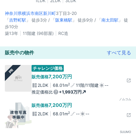
1LDK
2LDK
3LDK
神奈川県横浜市南区
新川町
3丁目3-20
「
吉野町駅
」 徒歩3分 / 「
阪東橋駅
」 徒歩9分 / 「
南太田駅
」 徒
歩10分
築13年
11階建 (96部屋)
RC造
販売中の物件
すべて見る
チャレンジ価格
PR
7,200万円
販売価格
2
2LDK
68.01m
11階/11階建
--
推定価格比
+1,993万円
ノムコム
7,200万円
販売価格
2
2LDK
68.01m
--
--
SUUMO