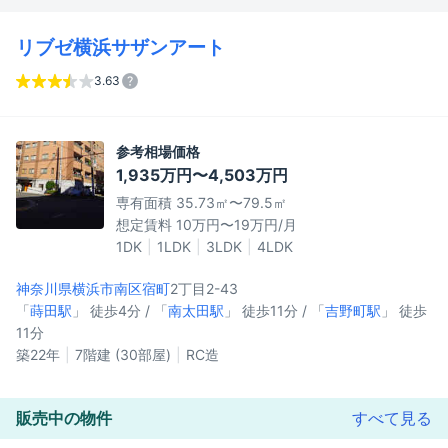
リブゼ横浜サザンアート
3.63
参考相場価格
1,935万円〜4,503万円
専有面積 35.73㎡〜79.5㎡
想定賃料 10万円〜19万円/月
1DK
1LDK
3LDK
4LDK
神奈川県横浜市南区
宿町
2丁目2-43
「
蒔田駅
」 徒歩4分 / 「
南太田駅
」 徒歩11分 / 「
吉野町駅
」 徒歩
11分
築22年
7階建 (30部屋)
RC造
販売中の物件
すべて見る