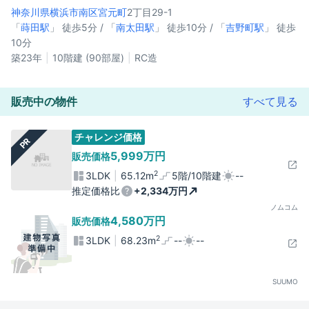
神奈川県横浜市南区
宮元町
2丁目29-1
「
蒔田駅
」 徒歩5分 / 「
南太田駅
」 徒歩10分 / 「
吉野町駅
」 徒歩
10分
築23年
10階建 (90部屋)
RC造
販売中の物件
すべて見る
チャレンジ価格
PR
5,999万円
販売価格
2
3LDK
65.12m
5階/10階建
--
推定価格比
+2,334万円
ノムコム
4,580万円
販売価格
2
3LDK
68.23m
--
--
SUUMO