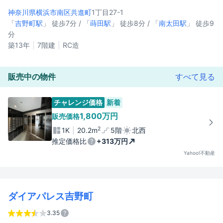
神奈川県横浜市南区
共進町
1丁目27-1
「
吉野町駅
」 徒歩7分 / 「
蒔田駅
」 徒歩8分 / 「
南太田駅
」 徒歩9
分
築13年
7階建
RC造
販売中の物件
すべて見る
チャレンジ価格
新着
1,800万円
販売価格
2
1K
20.2m
5階
北西
推定価格比
+313万円
Yahoo!不動産
ダイアパレス吉野町
3.35