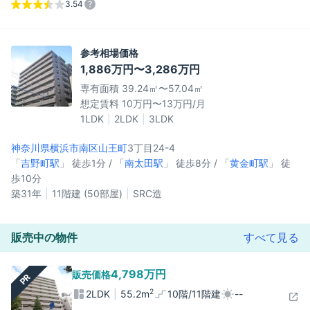
3.54
参考相場価格
1,886万円〜3,286万円
専有面積 39.24㎡〜57.04㎡
想定賃料 10万円〜13万円/月
1LDK
2LDK
3LDK
神奈川県横浜市南区
山王町
3丁目24-4
「
吉野町駅
」 徒歩1分 / 「
南太田駅
」 徒歩8分 / 「
黄金町駅
」 徒
歩10分
築31年
11階建 (50部屋)
SRC造
販売中の物件
すべて見る
4,798万円
販売価格
PR
2
2LDK
55.2m
10階/11階建
--