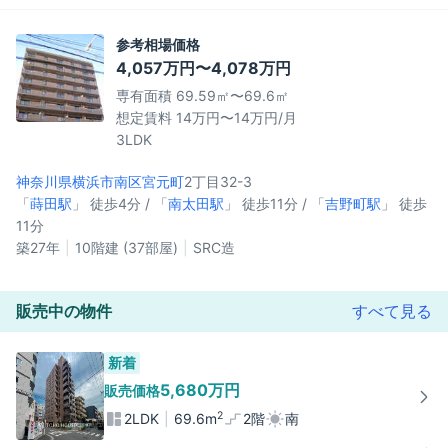
参考相場価格
4,057万円〜4,078万円
専有面積 69.59㎡〜69.6㎡
想定賃料 14万円〜14万円/月
3LDK
神奈川県横浜市南区
宮元町
2丁目32-3
「
蒔田駅
」 徒歩4分 / 「
南太田駅
」 徒歩11分 / 「
吉野町駅
」 徒歩
11分
築27年
10階建 (37部屋)
SRC造
販売中の物件
すべて見る
新着
5,680万円
販売価格
2
2LDK
69.6m
2階
南