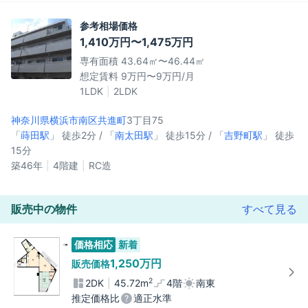
参考相場価格
1,410万円〜1,475万円
専有面積 43.64㎡〜46.44㎡
想定賃料 9万円〜9万円/月
1LDK
2LDK
神奈川県横浜市南区
共進町
3丁目75
「
蒔田駅
」 徒歩2分 / 「
南太田駅
」 徒歩15分 / 「
吉野町駅
」 徒歩
15分
築46年
4階建
RC造
販売中の物件
すべて見る
価格相応
新着
1,250万円
販売価格
2
2DK
45.72m
4階
南東
推定価格比
適正水準