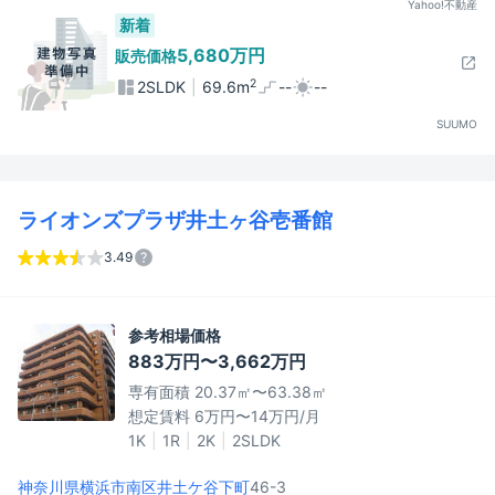
Yahoo!不動産
新着
5,680万円
販売価格
2
2SLDK
69.6m
--
--
SUUMO
ライオンズプラザ井土ヶ谷壱番館
3.49
参考相場価格
883万円〜3,662万円
専有面積 20.37㎡〜63.38㎡
想定賃料 6万円〜14万円/月
1K
1R
2K
2SLDK
神奈川県横浜市南区
井土ケ谷下町
46-3