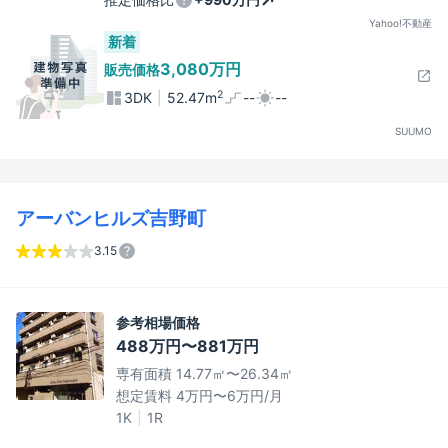
Yahoo!不動産
新着
3,080万円
販売価格
2
3DK
52.47m
--
--
SUUMO
アーバンヒルズ吉野町
3.15
参考相場価格
488万円〜881万円
専有面積 14.77㎡〜26.34㎡
想定賃料 4万円〜6万円/月
1K
1R