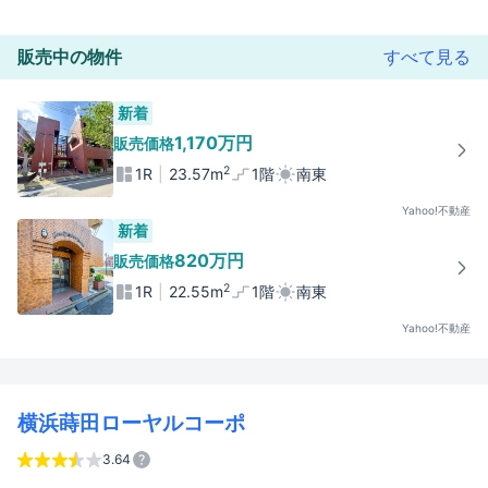
販売中の物件
すべて見る
新着
1,170万円
販売価格
2
1R
23.57m
1階
南東
Yahoo!不動産
新着
820万円
販売価格
2
1R
22.55m
1階
南東
Yahoo!不動産
横浜蒔田ローヤルコーポ
3.64