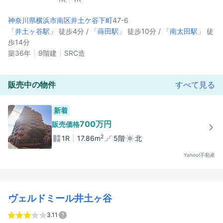
神奈川県横浜市南区
井土ケ谷下町
47-6
「
井土ヶ谷駅
」 徒歩4分 / 「
蒔田駅
」 徒歩10分 / 「
南太田駅
」 徒
歩14分
築36年
9階建
SRC造
販売中の物件
すべて見る
新着
700万円
販売価格
2
1R
17.86m
5階
北
Yahoo!不動産
ヴェルドミール井土ヶ谷
3.11