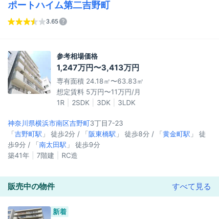
ポートハイム第二吉野町
3.65
参考相場価格
1,247万円〜3,413万円
専有面積 24.18㎡〜63.83㎡
想定賃料 5万円〜11万円/月
1R
2SDK
3DK
3LDK
神奈川県横浜市南区
吉野町
3丁目7-23
「
吉野町駅
」 徒歩2分 / 「
阪東橋駅
」 徒歩8分 / 「
黄金町駅
」 徒
歩9分 / 「
南太田駅
」 徒歩9分
築41年
7階建
RC造
販売中の物件
すべて見る
新着