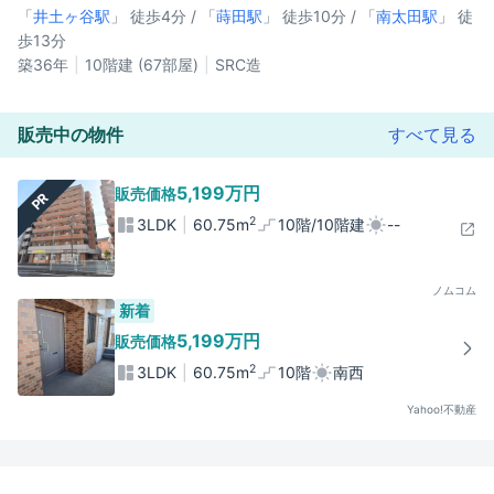
「
井土ヶ谷駅
」 徒歩4分 / 「
蒔田駅
」 徒歩10分 / 「
南太田駅
」 徒
歩13分
築36年
10階建 (67部屋)
SRC造
販売中の物件
すべて見る
5,199万円
販売価格
PR
2
3LDK
60.75m
10階/10階建
--
ノムコム
新着
5,199万円
販売価格
2
3LDK
60.75m
10階
南西
Yahoo!不動産