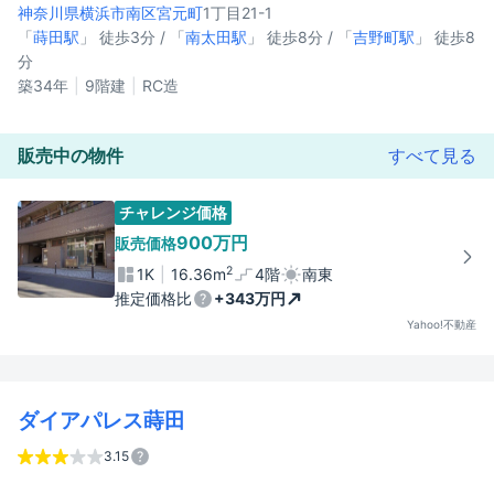
神奈川県横浜市南区
宮元町
1丁目21-1
「
蒔田駅
」 徒歩3分 / 「
南太田駅
」 徒歩8分 / 「
吉野町駅
」 徒歩8
分
築34年
9階建
RC造
販売中の物件
すべて見る
チャレンジ価格
900万円
販売価格
2
1K
16.36m
4階
南東
推定価格比
+343万円
Yahoo!不動産
ダイアパレス蒔田
3.15