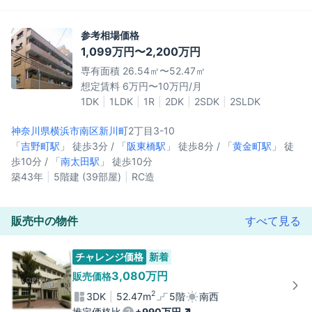
参考相場価格
1,099万円〜2,200万円
専有面積 26.54㎡〜52.47㎡
想定賃料 6万円〜10万円/月
1DK
1LDK
1R
2DK
2SDK
2SLDK
神奈川県横浜市南区
新川町
2丁目3-10
「
吉野町駅
」 徒歩3分 / 「
阪東橋駅
」 徒歩8分 / 「
黄金町駅
」 徒
歩10分 / 「
南太田駅
」 徒歩10分
築43年
5階建 (39部屋)
RC造
販売中の物件
すべて見る
チャレンジ価格
新着
3,080万円
販売価格
2
3DK
52.47m
5階
南西
推定価格比
+990万円