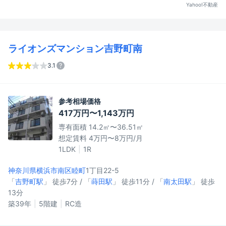
Yahoo!不動産
ライオンズマンション吉野町南
3.1
参考相場価格
417万円〜1,143万円
専有面積 14.2㎡〜36.51㎡
想定賃料 4万円〜8万円/月
1LDK
1R
神奈川県横浜市南区
睦町
1丁目22-5
「
吉野町駅
」 徒歩7分 / 「
蒔田駅
」 徒歩11分 / 「
南太田駅
」 徒歩
13分
築39年
5階建
RC造