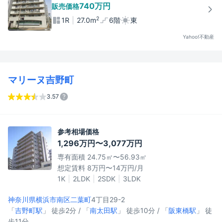
740万円
販売価格
2
1R
27.0m
6階
東
Yahoo!不動産
マリーヌ吉野町
3.57
参考相場価格
1,296万円〜3,077万円
専有面積 24.75㎡〜56.93㎡
想定賃料 8万円〜14万円/月
1K
2LDK
2SDK
3LDK
神奈川県横浜市南区
二葉町
4丁目29-2
「
吉野町駅
」 徒歩2分 / 「
南太田駅
」 徒歩10分 / 「
阪東橋駅
」 徒
歩11分