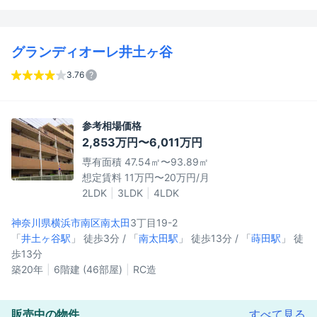
グランディオーレ井土ヶ谷
3.76
参考相場価格
2,853万円〜6,011万円
専有面積 47.54㎡〜93.89㎡
想定賃料 11万円〜20万円/月
2LDK
3LDK
4LDK
神奈川県横浜市南区
南太田
3丁目19-2
「
井土ヶ谷駅
」 徒歩3分 / 「
南太田駅
」 徒歩13分 / 「
蒔田駅
」 徒
歩13分
築20年
6階建 (46部屋)
RC造
販売中の物件
すべて見る