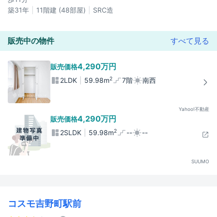
築31年
11階建 (48部屋)
SRC造
販売中の物件
すべて見る
4,290万円
販売価格
2
2LDK
59.98m
7階
南西
Yahoo!不動産
4,290万円
販売価格
2
2SLDK
59.98m
--
--
SUUMO
コスモ吉野町駅前