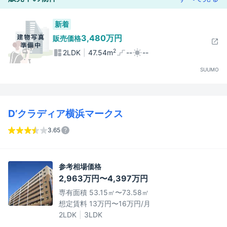
新着
3,480万円
販売価格
2
2LDK
47.54m
--
--
SUUMO
D’クラディア横浜マークス
3.65
参考相場価格
2,963万円〜4,397万円
専有面積 53.15㎡〜73.58㎡
想定賃料 13万円〜16万円/月
2LDK
3LDK