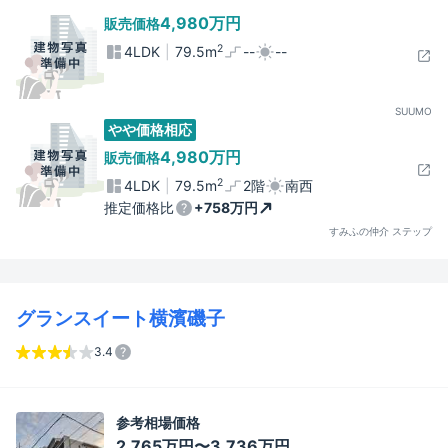
4,980万円
販売価格
2
4LDK
79.5m
--
--
SUUMO
やや価格相応
4,980万円
販売価格
2
4LDK
79.5m
2階
南西
推定価格比
+758万円
すみふの仲介 ステップ
グランスイート横濱磯子
3.4
参考相場価格
2,765万円〜3,736万円