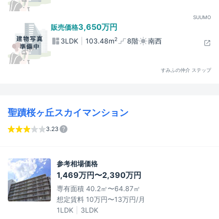
SUUMO
3,650万円
販売価格
2
3LDK
103.48m
8階
南西
すみふの仲介 ステップ
聖蹟桜ヶ丘スカイマンション
3.23
参考相場価格
1,469万円〜2,390万円
専有面積 40.2㎡〜64.87㎡
想定賃料 10万円〜13万円/月
1LDK
3LDK