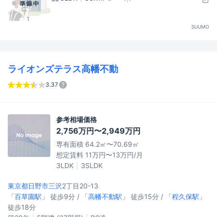
SUUMO
ライオンズテラス高幡不動
3.37
参考相場価格
2,756万円〜2,949万円
専有面積 64.2㎡〜70.69㎡
想定賃料 11万円〜13万円/月
3LDK
3SLDK
東京都日野市
三沢
2丁目20-13
「
百草園駅
」 徒歩9分 / 「
高幡不動駅
」 徒歩15分 / 「
程久保駅
」
徒歩18分