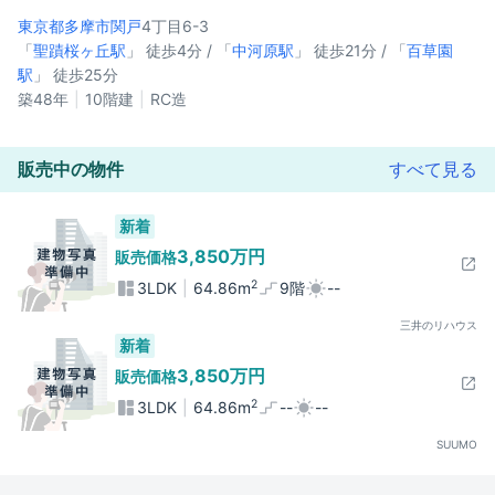
東京都多摩市
関戸
4丁目6-3
「
聖蹟桜ヶ丘駅
」 徒歩4分 / 「
中河原駅
」 徒歩21分 / 「
百草園
駅
」 徒歩25分
築48年
10階建
RC造
販売中の物件
すべて見る
新着
3,850万円
販売価格
2
3LDK
64.86m
9階
--
三井のリハウス
新着
3,850万円
販売価格
2
3LDK
64.86m
--
--
SUUMO