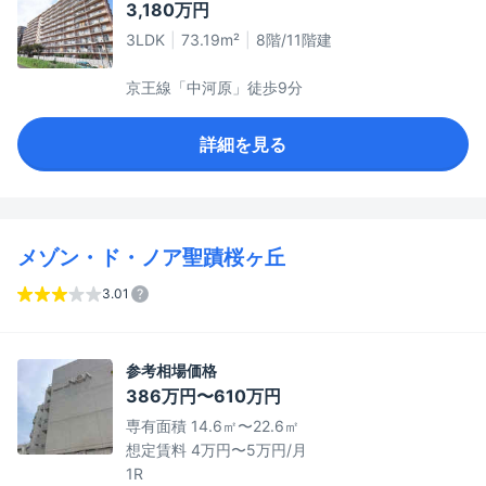
3,180万円
3LDK
73.19m²
8階/11階建
京王線「中河原」徒歩9分
詳細を見る
メゾン・ド・ノア聖蹟桜ヶ丘
3.01
参考相場価格
386万円〜610万円
専有面積 14.6㎡〜22.6㎡
想定賃料 4万円〜5万円/月
1R