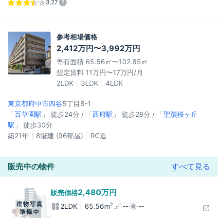
3.27
参考相場価格
2,412万円〜3,992万円
専有面積 65.56㎡〜102.85㎡
想定賃料 11万円〜17万円/月
2LDK
3LDK
4LDK
東京都府中市
四谷
5丁目8-1
「
百草園駅
」 徒歩24分 / 「
西府駅
」 徒歩28分 / 「
聖蹟桜ヶ丘
駅
」 徒歩30分
築21年
8階建 (96部屋)
RC造
販売中の物件
すべて見る
2,480万円
販売価格
2
2LDK
65.56m
--
--