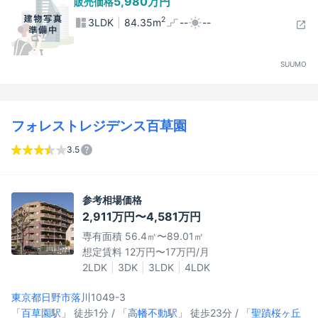
5,980万円
販売価格
2
3LDK
84.35m
--
--
SUUMO
フォレストレジデンス百草園
3.5
参考相場価格
2,911万円〜4,581万円
専有面積 56.4㎡〜89.01㎡
想定賃料 12万円〜17万円/月
2LDK
3DK
3LDK
4LDK
東京都日野市
落川
1049-3
「
百草園駅
」 徒歩1分 / 「
高幡不動駅
」 徒歩23分 / 「
聖蹟桜ヶ丘