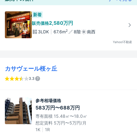
新着
2,580万円
販売価格
2
3LDK
67.6m
8階
南西
Yahoo!不動産
カサヴェール桜ヶ丘
3.3
参考相場価格
583万円〜688万円
専有面積 15.48㎡〜18.0㎡
想定賃料 5万円〜5万円/月
1K
1R