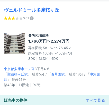
ヴェルドミール多摩桜ヶ丘
3.07
参考相場価格
1,766万円〜2,274万円
専有面積 58.16㎡〜76.45㎡
想定賃料 10万円〜15万円/月
3DK
3LDK
4DK
東京都多摩市
一ノ宮
3丁目4-6
「
聖蹟桜ヶ丘駅
」 徒歩5分 / 「
百草園駅
」 徒歩18分 / 「
中河原
駅
」 徒歩26分
築48年
11階建
RC造
販売中の物件
すべて見る