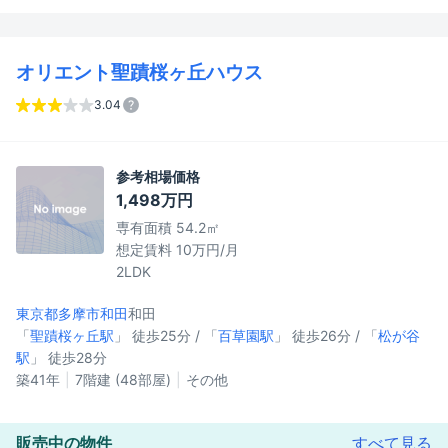
オリエント聖蹟桜ヶ丘ハウス
3.04
参考相場価格
1,498万円
専有面積 54.2㎡
想定賃料 10万円/月
2LDK
東京都多摩市
和田
和田
「
聖蹟桜ヶ丘駅
」 徒歩25分 / 「
百草園駅
」 徒歩26分 / 「
松が谷
駅
」 徒歩28分
築41年
7階建 (48部屋)
その他
販売中の物件
すべて見る