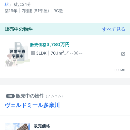
駅
」 徒歩24分
築19年
7階建 (81部屋)
RC造
販売中の物件
すべて見る
3,780万円
販売価格
2
3LDK
70.1m
--
--
SUUMO
販売中の物件
（
ノムコム
）
PR
ヴェルドミール多摩川
販売価格