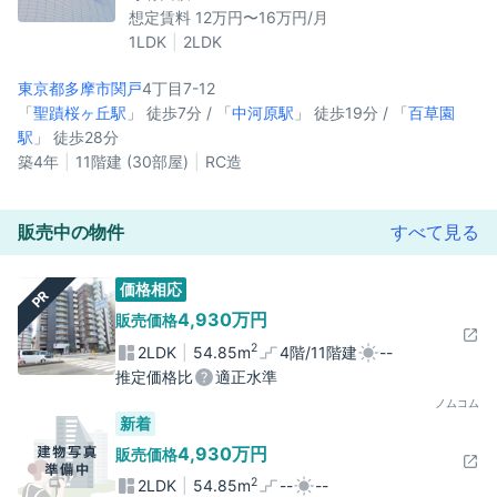
想定賃料 12万円〜16万円/月
1LDK
2LDK
東京都多摩市
関戸
4丁目7-12
「
聖蹟桜ヶ丘駅
」 徒歩7分 / 「
中河原駅
」 徒歩19分 / 「
百草園
駅
」 徒歩28分
築4年
11階建 (30部屋)
RC造
販売中の物件
すべて見る
価格相応
PR
4,930万円
販売価格
2
2LDK
54.85m
4階/11階建
--
推定価格比
適正水準
ノムコム
新着
4,930万円
販売価格
2
2LDK
54.85m
--
--