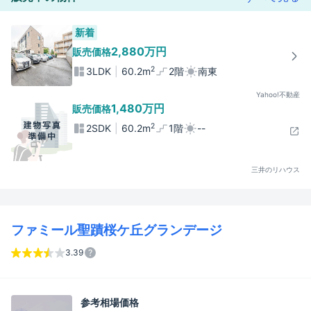
新着
2,880万円
販売価格
2
3LDK
60.2m
2階
南東
Yahoo!不動産
1,480万円
販売価格
2
2SDK
60.2m
1階
--
三井のリハウス
ファミール聖蹟桜ケ丘グランデージ
3.39
参考相場価格