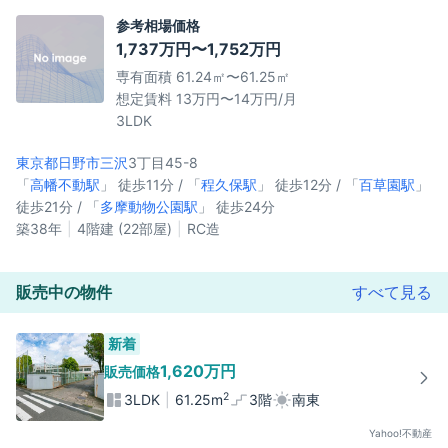
参考相場価格
1,737万円〜1,752万円
専有面積 61.24㎡〜61.25㎡
想定賃料 13万円〜14万円/月
3LDK
東京都日野市
三沢
3丁目45-8
「
高幡不動駅
」 徒歩11分 / 「
程久保駅
」 徒歩12分 / 「
百草園駅
」
徒歩21分 / 「
多摩動物公園駅
」 徒歩24分
築38年
4階建 (22部屋)
RC造
販売中の物件
すべて見る
新着
1,620万円
販売価格
2
3LDK
61.25m
3階
南東
Yahoo!不動産