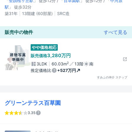
「
聖蹟桜ヶ丘駅
」 徒歩12分 / 「
百草園駅
」 徒歩12分 / 「
中河原
駅
」 徒歩32分
築31年
13階建 (60部屋)
SRC造
販売中の物件
すべて見る
やや価格相応
3,280万円
販売価格
2
3LDK
60.03m
13階
南
推定価格比
+527万円
すみふの仲介 ステップ
グリーンテラス百草園
3.35