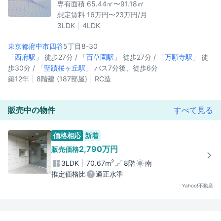
専有面積 65.44㎡〜91.18㎡
想定賃料 16万円〜23万円/月
3LDK
4LDK
東京都府中市
四谷
5丁目8-30
「
西府駅
」 徒歩27分 / 「
百草園駅
」 徒歩27分 / 「
万願寺駅
」 徒
歩30分 / 「
聖蹟桜ヶ丘駅
」 バス7分後、徒歩6分
築12年
8階建 (187部屋)
RC造
販売中の物件
すべて見る
価格相応
新着
2,790万円
販売価格
2
3LDK
70.67m
8階
南
推定価格比
適正水準
Yahoo!不動産