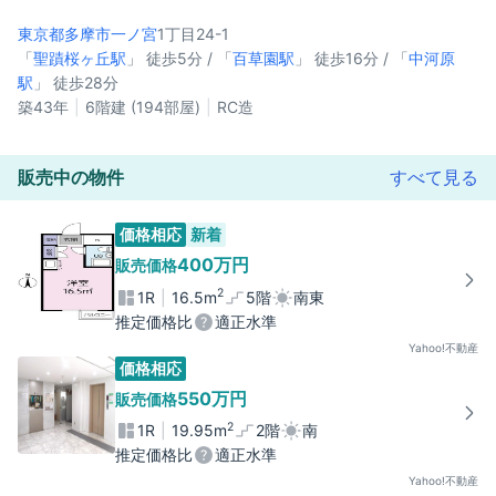
東京都多摩市
一ノ宮
1丁目24-1
「
聖蹟桜ヶ丘駅
」 徒歩5分 / 「
百草園駅
」 徒歩16分 / 「
中河原
駅
」 徒歩28分
築43年
6階建 (194部屋)
RC造
販売中の物件
すべて見る
価格相応
新着
400万円
販売価格
2
1R
16.5m
5階
南東
推定価格比
適正水準
Yahoo!不動産
価格相応
550万円
販売価格
2
1R
19.95m
2階
南
推定価格比
適正水準
Yahoo!不動産