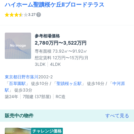
ハイホーム聖蹟桜ケ丘IIブロードテラス
3.27
参考相場価格
2,780万円〜3,522万円
専有面積 73.92㎡〜91.92㎡
想定賃料 12万円〜15万円/月
3LDK
4LDK
東京都日野市
落川
2002-2
「
百草園駅
」 徒歩10分 / 「
聖蹟桜ヶ丘駅
」 徒歩16分 / 「
中河原
駅
」 徒歩33分
築24年
7階建 (37部屋)
RC造
販売中の物件
すべて見る
チャレンジ価格