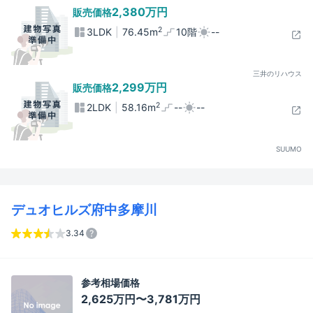
2,380万円
販売価格
2
3LDK
76.45m
10階
--
三井のリハウス
2,299万円
販売価格
2
2LDK
58.16m
--
--
SUUMO
デュオヒルズ府中多摩川
3.34
参考相場価格
2,625万円〜3,781万円