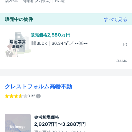
築29年
5階建 (37部屋)
RC造
販売中の物件
すべて見る
2,580万円
販売価格
2
3LDK
66.34m
--
--
SUUMO
クレストフォルム高幡不動
3.35
参考相場価格
2,920万円〜3,288万円