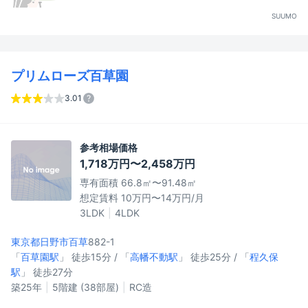
SUUMO
プリムローズ百草園
3.01
参考相場価格
1,718万円〜2,458万円
専有面積 66.8㎡〜91.48㎡
想定賃料 10万円〜14万円/月
3LDK
4LDK
東京都日野市
百草
882-1
「
百草園駅
」 徒歩15分 / 「
高幡不動駅
」 徒歩25分 / 「
程久保
駅
」 徒歩27分
築25年
5階建 (38部屋)
RC造