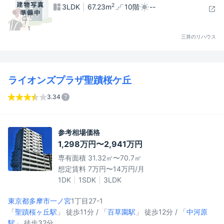
2
3LDK
67.23m
10階
--
三井のリハウス
ライオンズプラザ聖蹟桜ケ丘
3.34
参考相場価格
1,298万円〜2,941万円
専有面積 31.32㎡〜70.7㎡
想定賃料 7万円〜14万円/月
1DK
1SDK
3LDK
東京都多摩市
一ノ宮
1丁目27-1
「
聖蹟桜ヶ丘駅
」 徒歩11分 / 「
百草園駅
」 徒歩12分 / 「
中河原
駅
」 徒歩32分