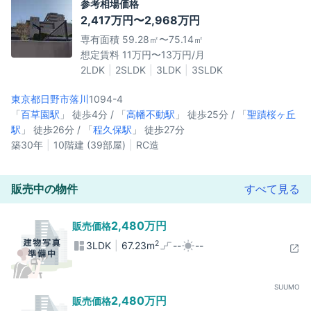
参考相場価格
2,417万円〜2,968万円
専有面積 59.28㎡〜75.14㎡
想定賃料 11万円〜13万円/月
2LDK
2SLDK
3LDK
3SLDK
東京都日野市
落川
1094-4
「
百草園駅
」 徒歩4分 / 「
高幡不動駅
」 徒歩25分 / 「
聖蹟桜ヶ丘
駅
」 徒歩26分 / 「
程久保駅
」 徒歩27分
築30年
10階建 (39部屋)
RC造
販売中の物件
すべて見る
2,480万円
販売価格
2
3LDK
67.23m
--
--
SUUMO
2,480万円
販売価格