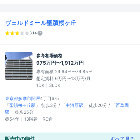
ヴェルドミール聖蹟桜ヶ丘
3.14
参考相場価格
975万円〜1,912万円
専有面積 29.64㎡〜76.85㎡
想定賃料 6万円〜13万円/月
1DK
3LDK
東京都多摩市
関戸
4丁目6-5
「
聖蹟桜ヶ丘駅
」 徒歩3分 / 「
中河原駅
」 徒歩20分 / 「
百草園
駅
」 徒歩25分
築54年
13階建
RC造
販売中の物件
すべて見る