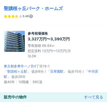
聖蹟桜ヶ丘パーク・ホームズ
3.48
参考相場価格
3,327万円〜3,390万円
専有面積 68.64㎡
想定賃料 13万円〜13万円/月
3LDK
東京都多摩市
一ノ宮
4丁目19-1
「
聖蹟桜ヶ丘駅
」 徒歩8分 / 「
百草園駅
」 徒歩15分 / 「
中河原
駅
」 徒歩29分
築40年
10階建
SRC造
販売中の物件
すべて見る