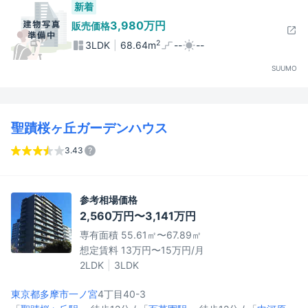
新着
3,980万円
販売価格
2
3LDK
68.64m
--
--
SUUMO
聖蹟桜ヶ丘ガーデンハウス
3.43
参考相場価格
2,560万円〜3,141万円
専有面積 55.61㎡〜67.89㎡
想定賃料 13万円〜15万円/月
2LDK
3LDK
東京都多摩市
一ノ宮
4丁目40-3