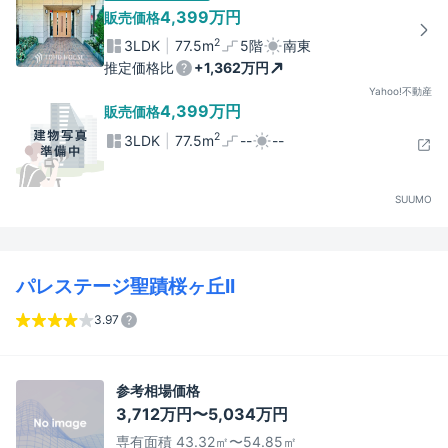
4,399万円
販売価格
2
3LDK
77.5m
5階
南東
推定価格比
+1,362万円
Yahoo!不動産
4,399万円
販売価格
2
3LDK
77.5m
--
--
SUUMO
パレステージ聖蹟桜ヶ丘II
3.97
参考相場価格
3,712万円〜5,034万円
専有面積 43.32㎡〜54.85㎡