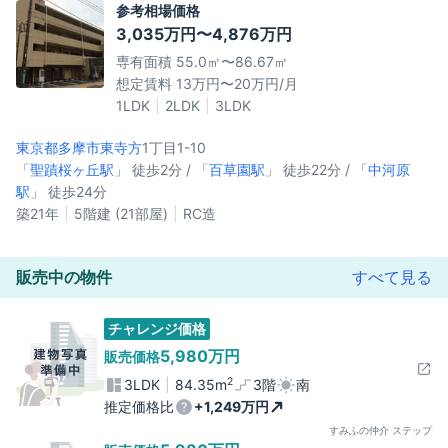
参考相場価格
3,035万円〜4,876万円
専有面積 55.0㎡〜86.67㎡
想定賃料 13万円〜20万円/月
1LDK
2LDK
3LDK
東京都多摩市
東寺方
1丁目1-10
「
聖蹟桜ヶ丘駅
」 徒歩2分 / 「
百草園駅
」 徒歩22分 / 「
中河原
駅
」 徒歩24分
築21年
5階建 (21部屋)
RC造
販売中の物件
すべて見る
チャレンジ価格
5,980万円
販売価格
2
3LDK
84.35m
3階
南
推定価格比
+1,249万円
すみふの仲介 ステップ