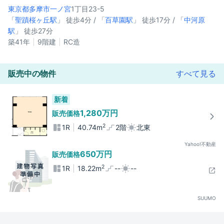
東京都多摩市
一ノ宮
1丁目23-5
「
聖蹟桜ヶ丘駅
」 徒歩4分 / 「
百草園駅
」 徒歩17分 / 「
中河原
駅
」 徒歩27分
築41年
9階建
RC造
販売中の物件
すべて見る
新着
1,280万円
販売価格
2
1R
40.74m
2階
北東
Yahoo!不動産
650万円
販売価格
2
1R
18.22m
--
--
SUUMO