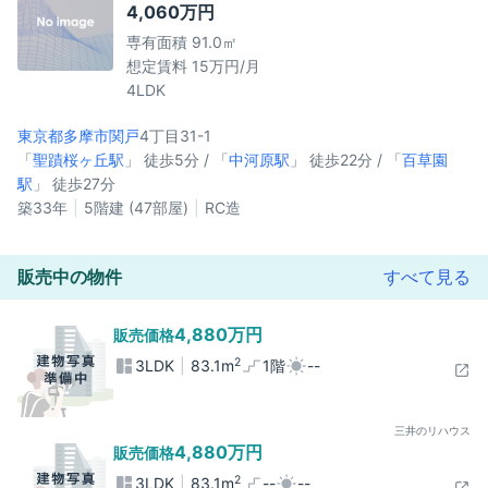
4,060万円
専有面積 91.0㎡
想定賃料 15万円/月
4LDK
東京都多摩市
関戸
4丁目31-1
「
聖蹟桜ヶ丘駅
」 徒歩5分 / 「
中河原駅
」 徒歩22分 / 「
百草園
駅
」 徒歩27分
築33年
5階建 (47部屋)
RC造
販売中の物件
すべて見る
4,880万円
販売価格
2
3LDK
83.1m
1階
--
三井のリハウス
4,880万円
販売価格
2
3LDK
83.1m
--
--