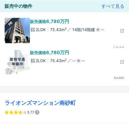
販売中の物件
すべて見る
6,780万円
販売価格
PR
2
2LDK
75.43m
14階/14階建
--
ノムコム
6,780万円
販売価格
2
2LDK
75.43m
--
--
SUUMO
ライオンズマンション南砂町
3.77