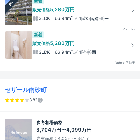
新着
PR
5,280万円
販売価格
2
3LDK
66.94m
1階/5階建
--
ノムコム
新着
5,280万円
販売価格
2
3LDK
66.94m
1階
西
Yahoo!不動産
セザール南砂町
3.82
参考相場価格
3,704万円〜4,099万円
専有面積 54.05㎡〜58.1㎡