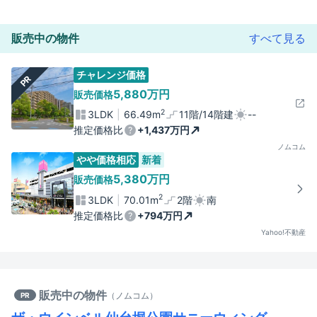
販売中の物件
すべて見る
チャレンジ価格
PR
5,880万円
販売価格
2
3LDK
66.49m
11階/14階建
--
推定価格比
+1,437万円
ノムコム
やや価格相応
新着
5,380万円
販売価格
2
3LDK
70.01m
2階
南
推定価格比
+794万円
Yahoo!不動産
販売中の物件
（
ノムコム
）
PR