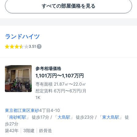
すべての部屋価格を見る
ランドハイツ
3.51
参考相場価格
1,101万円〜1,107万円
専有面積 21.87㎡〜22.0㎡
想定賃料 6万円〜6万円/月
1K
東京都江東区
東砂
4丁目4-10
「
南砂町駅
」 徒歩17分 / 「
大島駅
」 徒歩23分 / 「
東大島駅
」 徒
歩27分
築42年
3階建
鉄骨造