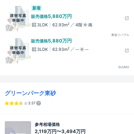
新着
5,880万円
販売価格
2
3LDK
62.93m
4階
南
東急リバブル
5,880万円
販売価格
2
3LDK
62.93m
--
--
SUUMO
グリーンパーク東砂
3.57
参考相場価格
2,119万円〜3,494万円