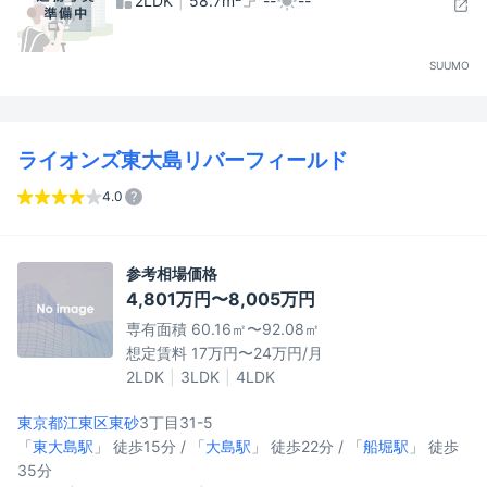
2LDK
58.7m
--
--
SUUMO
ライオンズ東大島リバーフィールド
4.0
参考相場価格
4,801万円〜8,005万円
専有面積 60.16㎡〜92.08㎡
想定賃料 17万円〜24万円/月
2LDK
3LDK
4LDK
東京都江東区
東砂
3丁目31-5
「
東大島駅
」 徒歩15分 / 「
大島駅
」 徒歩22分 / 「
船堀駅
」 徒歩
35分