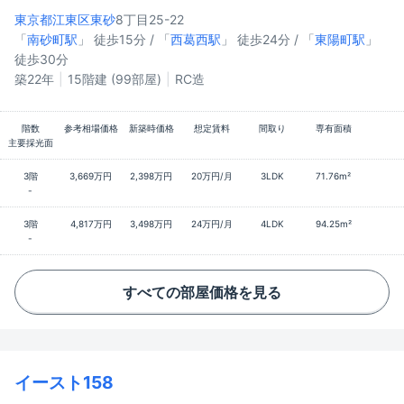
東京都江東区
東砂
8丁目25-22
「
南砂町駅
」 徒歩15分 / 「
西葛西駅
」 徒歩24分 / 「
東陽町駅
」
徒歩30分
築22年
15階建 (99部屋)
RC造
階数
参考相場価格
新築時価格
想定賃料
間取り
専有面積
主要採光面
3階
3,669万円
2,398万円
20万円/月
3LDK
71.76m²
-
3階
4,817万円
3,498万円
24万円/月
4LDK
94.25m²
-
すべての部屋価格を見る
イースト158