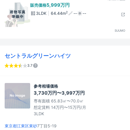
5,999万円
販売価格
2
3LDK
64.44m
--
--
SUUMO
セントラルグリーンハイツ
3.7
参考相場価格
3,730万円〜3,997万円
専有面積 65.83㎡〜70.0㎡
想定賃料 14万円〜15万円/月
3LDK
東京都江東区
東砂
7丁目5-19