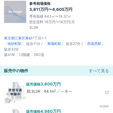
参考相場価格
3,811万円〜4,605万円
専有面積 64.1㎡〜74.37㎡
想定賃料 16万円〜18万円/月
3LDK
東京都江東区
東砂
7丁目1-1
「
南砂町駅
」 徒歩11分 / 「
東陽町駅
」 徒歩27分 / 「
西葛西駅
」
徒歩32分
築41年
13階建
SRC造
販売中の物件
すべて見る
3,800万円
販売価格
2
3LDK
64.1m
--
--
SUUMO
4,980万円
販売価格