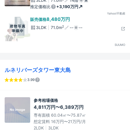
3LDK
71.0m
14階
東
推定価格比
+3,190万円
Yahoo!不動産
8,480万円
販売価格
2
3LDK
71.0m
--
--
SUUMO
ルネリバーズタワー東大島
3.99
参考相場価格
4,811万円〜6,389万円
専有面積 60.04㎡〜75.87㎡
想定賃料 16万円〜21万円/月
2LDK
3LDK