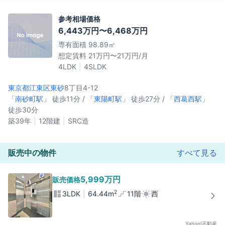
参考相場価格
6,443万円〜6,468万円
専有面積 98.89㎡
想定賃料 21万円〜21万円/月
4LDK
4SLDK
東京都江東区
東砂
8丁目4-12
「
南砂町駅
」 徒歩11分 / 「
東陽町駅
」 徒歩27分 / 「
西葛西駅
」
徒歩30分
築39年
12階建
SRC造
販売中の物件
すべて見る
5,999万円
販売価格
2
3LDK
64.44m
11階
西
Yahoo!不動産