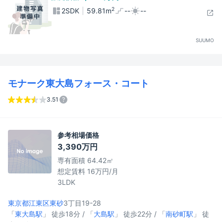
2
2SDK
59.81m
--
--
SUUMO
モナーク東大島フォース・コート
3.51
参考相場価格
3,390万円
専有面積 64.42㎡
想定賃料 16万円/月
3LDK
東京都江東区
東砂
3丁目19-28
「
東大島駅
」 徒歩18分 / 「
大島駅
」 徒歩22分 / 「
南砂町駅
」 徒