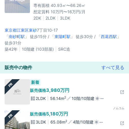
専有面積 40.93㎡〜66.26㎡
想定賃料 10万円〜16万円/月
2DK
2LDK
3LDK
東京都江東区
東砂
7丁目10-17
「
南砂町駅
」 徒歩15分 / 「
東陽町駅
」 徒歩30分 / 「
西葛西駅
」
徒歩31分
築42年
10階建 (103部屋)
SRC造
販売中の物件
すべて見る
新着
PR
3,980万円
販売価格
2
2LDK
56.14m
10階/10階建
--
ノムコム
5,180万円
販売価格
PR
2
3LDK
65.08m
4階/10階建
--