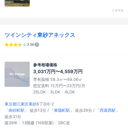
ノムコム
ツインシティ東砂アネックス
3.56
参考相場価格
3,031万円〜4,559万円
専有面積 58.3㎡〜89.06㎡
想定賃料 15万円〜23万円/月
2SLDK
3LDK
4LDK
東京都江東区
東砂
8丁目6-2
「
南砂町駅
」 徒歩13分 / 「
東陽町駅
」 徒歩29分 / 「
西葛西駅
」
徒歩31分
築39年
13階建 (168部屋)
SRC造