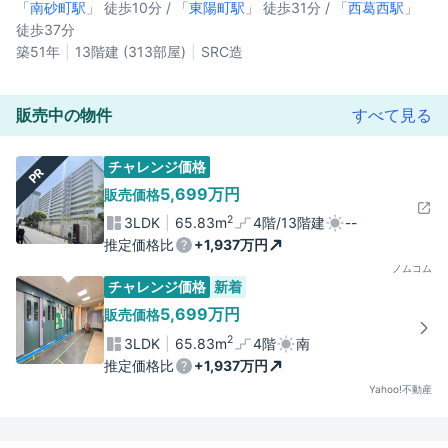
「
南砂町駅
」 徒歩10分 / 「
東陽町駅
」 徒歩31分 / 「
西葛西駅
」
徒歩37分
築51年
13階建 (313部屋)
SRC造
販売中の物件
すべて見る
チャレンジ価格
PR
5,699万円
販売価格
2
3LDK
65.83m
4階/13階建
--
推定価格比
+1,937万円
ノムコム
チャレンジ価格
新着
5,699万円
販売価格
2
3LDK
65.83m
4階
南
推定価格比
+1,937万円
Yahoo!不動産