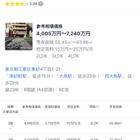
3.94
参考相場価格
4,005万円〜7,240万円
専有面積 55.45㎡〜93.86㎡
想定賃料 15万円〜25万円/月
2LDK
3LDK
4LDK
東京都江東区
東砂
4丁目1-21
「
南砂町駅
」 徒歩15分 / 「
大島駅
」 徒歩23分 / 「
西大島駅
」 徒
歩29分
築23年
8階建 (44部屋)
RC造
階数
参考相場価格
新築時価格
想定賃料
間取り
専有面積
主要採光面
2階
4,005万円
2,720万円
15万円/月
2LDK
55.45m²
-
2階
5,170万円
3,440万円
19万円/月
3LDK
72.75m²