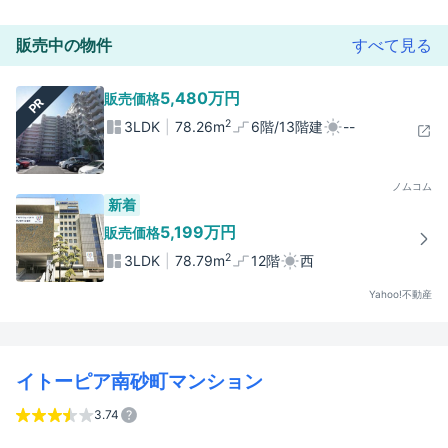
販売中の物件
すべて見る
5,480万円
販売価格
PR
2
3LDK
78.26m
6階/13階建
--
ノムコム
新着
5,199万円
販売価格
2
3LDK
78.79m
12階
西
Yahoo!不動産
イトーピア南砂町マンション
3.74