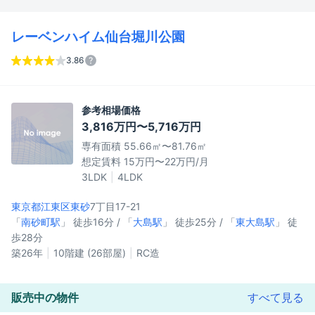
レーベンハイム仙台堀川公園
3.86
参考相場価格
3,816万円〜5,716万円
専有面積 55.66㎡〜81.76㎡
想定賃料 15万円〜22万円/月
3LDK
4LDK
東京都江東区
東砂
7丁目17-21
「
南砂町駅
」 徒歩16分 / 「
大島駅
」 徒歩25分 / 「
東大島駅
」 徒
歩28分
築26年
10階建 (26部屋)
RC造
販売中の物件
すべて見る