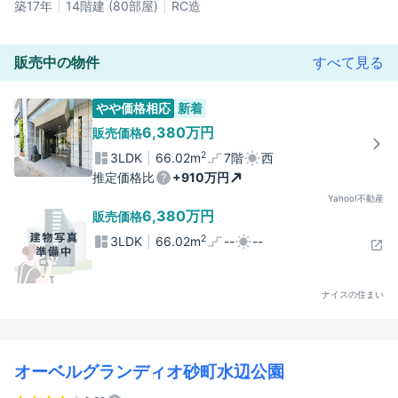
築17年
14階建 (80部屋)
RC造
販売中の物件
すべて見る
やや価格相応
新着
6,380万円
販売価格
2
3LDK
66.02m
7階
西
推定価格比
+910万円
Yahoo!不動産
6,380万円
販売価格
2
3LDK
66.02m
--
--
ナイスの住まい
オーベルグランディオ砂町水辺公園