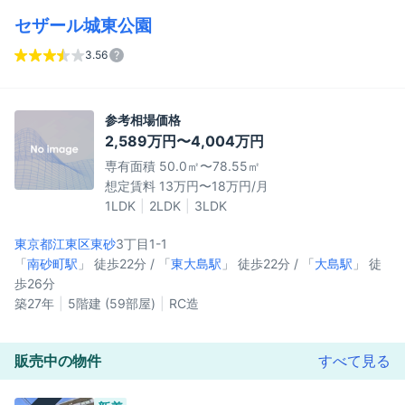
セザール城東公園
3.56
参考相場価格
2,589万円〜4,004万円
専有面積 50.0㎡〜78.55㎡
想定賃料 13万円〜18万円/月
1LDK
2LDK
3LDK
東京都江東区
東砂
3丁目1-1
「
南砂町駅
」 徒歩22分 / 「
東大島駅
」 徒歩22分 / 「
大島駅
」 徒
歩26分
築27年
5階建 (59部屋)
RC造
販売中の物件
すべて見る