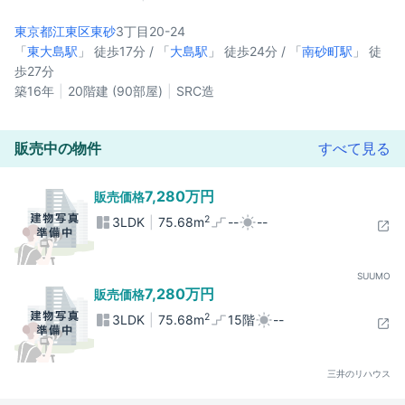
東京都江東区
東砂
3丁目20-24
「
東大島駅
」 徒歩17分 / 「
大島駅
」 徒歩24分 / 「
南砂町駅
」 徒
歩27分
築16年
20階建 (90部屋)
SRC造
販売中の物件
すべて見る
7,280万円
販売価格
2
3LDK
75.68m
--
--
SUUMO
7,280万円
販売価格
2
3LDK
75.68m
15階
--
三井のリハウス