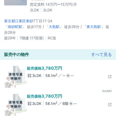
想定賃料 14万円〜15万円/月
2LDK
3LDK
東京都江東区
東砂
7丁目17-24
「
南砂町駅
」 徒歩17分 / 「
大島駅
」 徒歩26分 / 「
東大島駅
」 徒
歩28分
築29年
7階建 (17部屋)
RC造
販売中の物件
すべて見る
3,780万円
販売価格
2
3LDK
58.1m
--
--
SUUMO
3,780万円
販売価格
2
3LDK
58.1m
6階
--