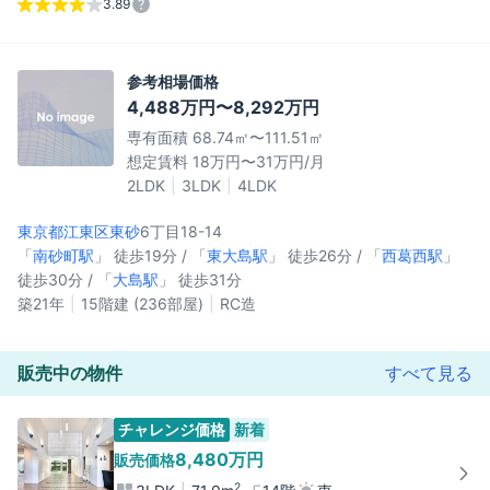
3.89
参考相場価格
4,488万円〜8,292万円
専有面積 68.74㎡〜111.51㎡
想定賃料 18万円〜31万円/月
2LDK
3LDK
4LDK
東京都江東区
東砂
6丁目18-14
「
南砂町駅
」 徒歩19分 / 「
東大島駅
」 徒歩26分 / 「
西葛西駅
」
徒歩30分 / 「
大島駅
」 徒歩31分
築21年
15階建 (236部屋)
RC造
販売中の物件
すべて見る
チャレンジ価格
新着
8,480万円
販売価格
2