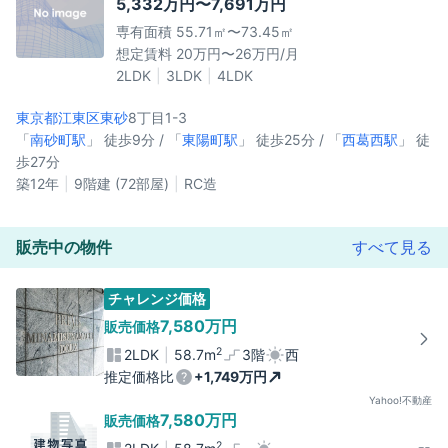
5,332万円〜7,691万円
専有面積 55.71㎡〜73.45㎡
想定賃料 20万円〜26万円/月
2LDK
3LDK
4LDK
東京都江東区
東砂
8丁目1-3
「
南砂町駅
」 徒歩9分 / 「
東陽町駅
」 徒歩25分 / 「
西葛西駅
」 徒
歩27分
築12年
9階建 (72部屋)
RC造
販売中の物件
すべて見る
チャレンジ価格
7,580万円
販売価格
2
2LDK
58.7m
3階
西
推定価格比
+1,749万円
Yahoo!不動産
7,580万円
販売価格
2