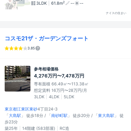
2
3LDK
61.8m
--
--
ナイスの住まい
コスモ21ザ・ガーデンズフォート
3.85
参考相場価格
4,276万円〜7,478万円
専有面積 66.49㎡〜113.38㎡
想定賃料 16万円〜28万円/月
3LDK
4LDK
5LDK
東京都江東区
東砂
4丁目24-3
「
大島駅
」 徒歩18分 / 「
南砂町駅
」 徒歩20分 / 「
東大島駅
」 徒
歩23分
築25年
14階建 (583部屋)
RC造