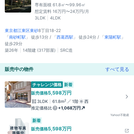
専有面積 61.8㎡〜99.96㎡
想定賃料 16万円〜24万円/月
3LDK
4LDK
東京都江東区
東砂
8丁目18-22
「
南砂町駅
」 徒歩13分 / 「
西葛西駅
」 徒歩24分 / 「
東陽町駅
」
徒歩29分
築26年
14階建 (317部屋)
SRC造
販売中の物件
すべて見る
チャレンジ価格
新着
5,598万円
販売価格
2
3LDK
61.8m
1階
西
推定価格比
+1,068万円
Yahoo!不動産
新着
5,598万円
販売価格