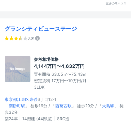
三井のリハウス
グランシティビューステージ
3.61
参考相場価格
4,144万円〜4,632万円
専有面積 63.05㎡〜75.43㎡
想定賃料 17万円〜19万円/月
3LDK
東京都江東区
東砂
6丁目12-1
「
南砂町駅
」 徒歩16分 / 「
西葛西駅
」 徒歩29分 / 「
大島駅
」 徒
歩32分
築24年
14階建 (44部屋)
SRC造