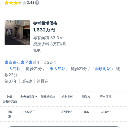
3.48
参考相場価格
1,632万円
専有面積 33.0㎡
想定賃料 8万円/月
1DK
東京都江東区
東砂
4丁目22-4
「
大島駅
」 徒歩21分 / 「
東大島駅
」 徒歩21分 / 「
南砂町駅
」 徒
歩23分
築37年
3階建
鉄骨造
階数
参考相場価格
新築時価格
想定賃料
間取り
専有面積
主要採光面
3階
1,632万円
-
8万円/月
1DK
33.0m²
東