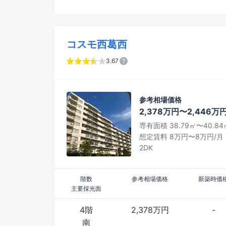
コスモ西葛西
3.67
参考相場価格
2,378万円〜2,446万
専有面積 38.79㎡〜40.84
想定賃料 8万円〜8万円/月
2DK
階数
参考相場価格
新築時価
主要採光面
4階
2,378万円
-
南