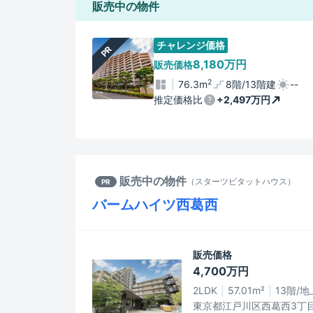
販売中の物件
チャレンジ価格
PR
8,180万円
販売価格
2
76.3m
8階/13階建
--
推定価格比
+2,497万円
販売中の物件
（
スターツピタットハウス
）
PR
バームハイツ西葛西
販売価格
4,700万円
2LDK
57.01m²
13階/
東京都江戸川区西葛西3丁