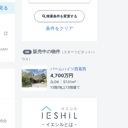
見る
検索条件を変更する
条件をクリア
UUMO
販売中の物件
（
スターツピタットハ
PR
ウス
）
バームハイツ西葛西
4,700万円
2LDK
57.01m²
13階/地上13階建て
26分
- イエシルとは -