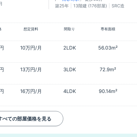
月
築25年
13階建 (176部屋)
SRC造
格
想定賃料
間取り
専有面積
万円
10万円/月
2LDK
56.03m²
万円
13万円/月
3LDK
72.9m²
万円
16万円/月
4LDK
90.14m²
すべての部屋価格を見る