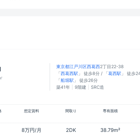
東京都江戸川区
西葛西
2丁目22-38
円
「
西葛西駅
」 徒歩8分 / 「
葛西駅
」 徒歩24
㎡
「
船堀駅
」 徒歩26分
築41年
9階建
SRC造
格
想定賃料
間取り
専有面積
8万円/月
2DK
38.79m²