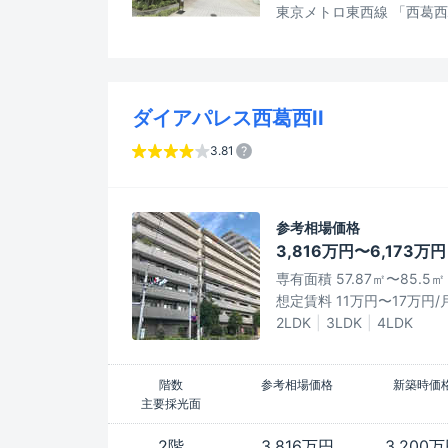
東京メトロ東西線 「西葛西
ダイアパレス西葛西II
3.81
参考相場価格
3,816万円〜6,173万円
専有面積 57.87㎡〜85.5㎡
想定賃料 11万円〜17万円/
2LDK
3LDK
4LDK
階数
参考相場価格
新築時価
主要採光面
2階
3,816万円
3,200