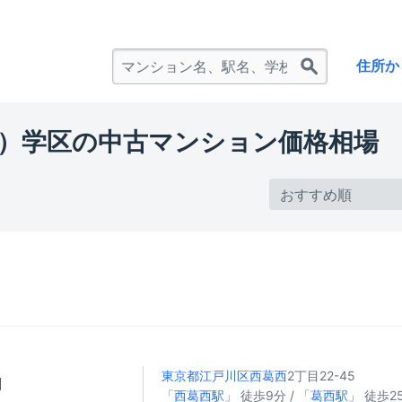
住所か
）学区の中古マンション価格相場
東京都江戸川区
西葛西
2丁目22-45
円
「
西葛西駅
」 徒歩9分 / 「
葛西駅
」 徒歩25