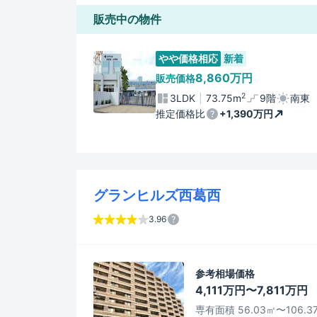
販売中の物件
やや価格相応
新着
8,860万円
販売価格
2
3LDK
73.75m
9階
南東
推定価格比
+1,390万円
グランヒルズ西葛西
3.96
参考相場価格
4,111万円〜7,811万円
専有面積 56.03㎡〜106.3