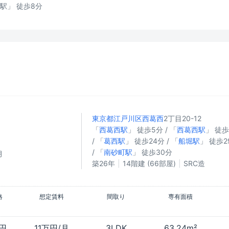
駅」 徒歩8分
東京都江戸川区
西葛西
2丁目20-12
「
西葛西駅
」 徒歩5分 / 「
西葛西駅
」 徒
/ 「
葛西駅
」 徒歩24分 / 「
船堀駅
」 徒歩2
/ 「
南砂町駅
」 徒歩30分
月
築26年
14階建 (66部屋)
SRC造
格
想定賃料
間取り
専有面積
万円
11万円/月
3LDK
63.24m²