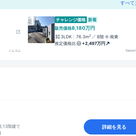
すべて
チャレンジ価格
新着
8,180万円
販売価格
2
3LDK
76.3m
8階
南東
推定価格比
+2,497万円
ノムコム
Yahoo
地上13階建て
詳細を見る
目