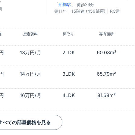
㎡
「
船堀駅
」 徒歩26分
月
築11年
15階建 (459部屋)
RC造
格
想定賃料
間取り
専有面積
万円
13万円/月
2LDK
60.03m²
万円
14万円/月
3LDK
65.79m²
万円
16万円/月
4LDK
81.68m²
すべての部屋価格を見る