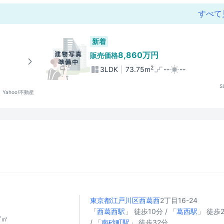
すべて
新着
8,860万円
販売価格
2
3LDK
73.75m
--
--
S
Yahoo!不動産
東京都江戸川区
西葛西
2丁目16-24
「
西葛西駅
」 徒歩10分 / 「
葛西駅
」 徒歩
7㎡
/ 「
南砂町駅
」 徒歩32分