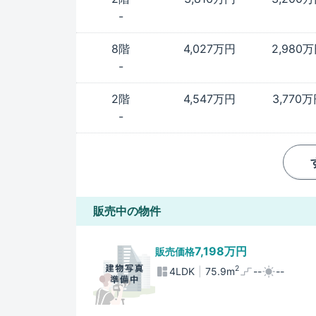
-
8階
4,027万円
2,980
-
2階
4,547万円
3,770
-
販売中の物件
7,198万円
販売価格
2
4LDK
75.9m
--
--