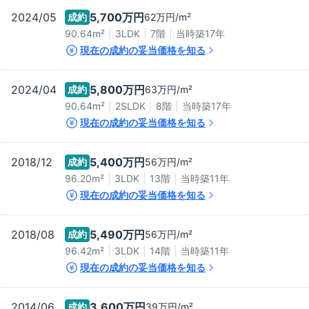
2024/05
5,700万
円
成約
62万
円/m²
90.64m²
3LDK
7階
当時築
17
年
現在の成約の妥当価格を知る
2024/04
5,800万
円
成約
63万
円/m²
90.64m²
2SLDK
8階
当時築
17
年
現在の成約の妥当価格を知る
2018/12
5,400万
円
成約
56万
円/m²
96.20m²
3LDK
13階
当時築
11
年
現在の成約の妥当価格を知る
2018/08
5,490万
円
成約
56万
円/m²
96.42m²
3LDK
14階
当時築
11
年
現在の成約の妥当価格を知る
2014/06
3,600万
円
成約
39万
円/m²