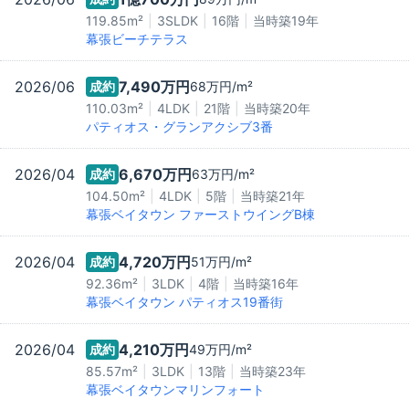
119.85m²
3SLDK
16階
当時築
19
年
幕張ビーチテラス
2026/06
7,490万
円
成約
68万
円/m²
110.03m²
4LDK
21階
当時築
20
年
パティオス・グランアクシブ3番
2026/04
6,670万
円
成約
63万
円/m²
104.50m²
4LDK
5階
当時築
21
年
幕張ベイタウン ファーストウイングB棟
2026/04
4,720万
円
成約
51万
円/m²
92.36m²
3LDK
4階
当時築
16
年
幕張ベイタウン パティオス19番街
2026/04
4,210万
円
成約
49万
円/m²
85.57m²
3LDK
13階
当時築
23
年
幕張ベイタウンマリンフォート