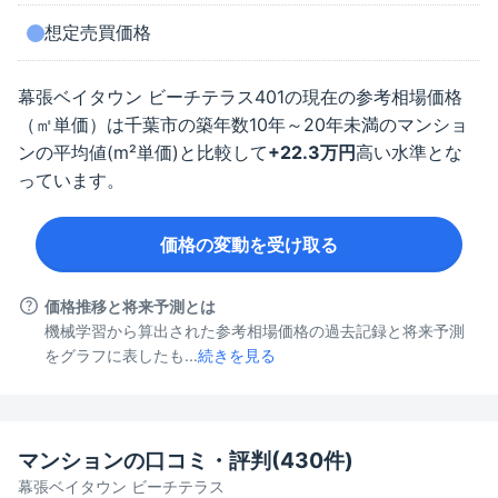
想定売買価格
幕張ベイタウン ビーチテラス
401
の現在の参考相場価格
（㎡単価）は
千葉市
の築年数
10年～20年未満
のマンショ
ンの平均値(m²単価)と比較して
+
22.3
万円
高い水準とな
っています。
価格の変動を受け取る
価格推移と将来予測とは
機械学習から算出された参考相場価格の過去記録と将来予測
をグラフに表したも...
続きを見る
マンションの口コミ・評判(
430
件)
幕張ベイタウン ビーチテラス