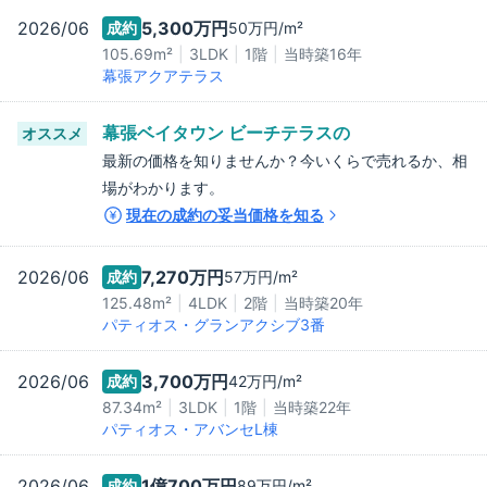
2026/06
5,300万
円
成約
50万
円/m²
105.69m²
3LDK
1階
当時築
16
年
幕張アクアテラス
幕張ベイタウン ビーチテラス
の
オススメ
最新の価格を知りませんか？今いくらで売れるか、相
場がわかります。
現在の成約の妥当価格を知る
2026/06
7,270万
円
成約
57万
円/m²
125.48m²
4LDK
2階
当時築
20
年
パティオス・グランアクシブ3番
2026/06
3,700万
円
成約
42万
円/m²
87.34m²
3LDK
1階
当時築
22
年
パティオス・アバンセL棟
2026/06
1億700万
円
成約
89万
円/m²