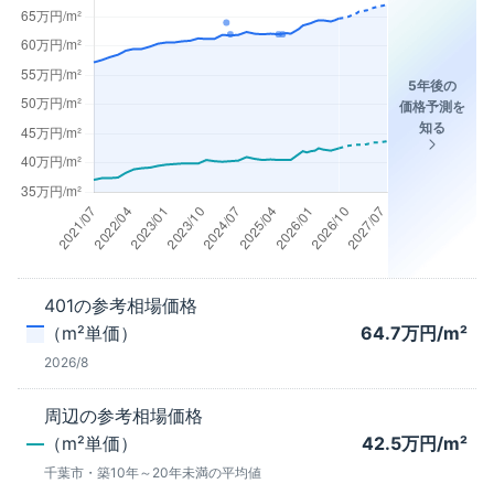
5年後の
価格予測を
知る
401
の参考相場価格
（m²単価）
64.7
万円/m²
2026/8
周辺の参考相場価格
（m²単価）
42.5
万円/m²
千葉市
・築
10年～20年未満
の平均値