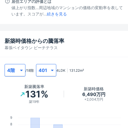
居住エリアの評価とは
値上がり指数…周辺地域のマンションの価格の変動率を表して
います。スコアが...
続きを見る
新築時価格からの騰落率
幕張ベイタウン ビーチテラス
/
18
階
4LDK
131.22
m²
新築騰落率
新築時価格
131%
6,490万円
+2,004万円
築19年