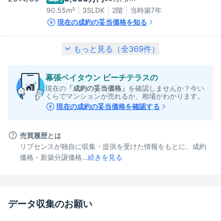
90.55m²
3SLDK
2階
当時築
7
年
現在の成約の妥当価格を知る
もっと見る（全
369
件）
幕張ベイタウン ビーチテラス
の
現在の
「成約の妥当価格」
を確認しませんか？今い
くらでマンションが売れるか、相場がわかります。
現在の成約の妥当価格を確認する
売買履歴とは
リブセンスが独自に収集・提供を受けた情報をもとに、成約
価格・新築分譲価格...
続きを見る
データ収集のお願い