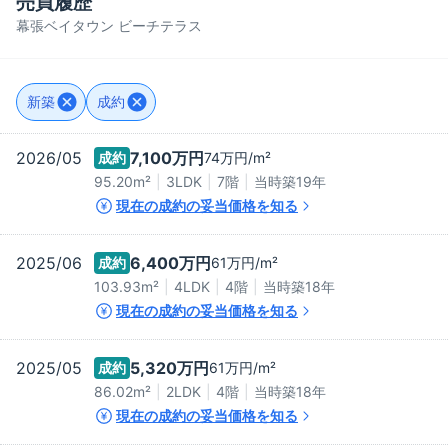
売買履歴
幕張ベイタウン ビーチテラス
新築
成約
2026/05
7,100万
円
成約
74万
円/m²
95.20m²
3LDK
7階
当時築
19
年
現在の成約の妥当価格を知る
2025/06
6,400万
円
成約
61万
円/m²
103.93m²
4LDK
4階
当時築
18
年
現在の成約の妥当価格を知る
2025/05
5,320万
円
成約
61万
円/m²
86.02m²
2LDK
4階
当時築
18
年
現在の成約の妥当価格を知る