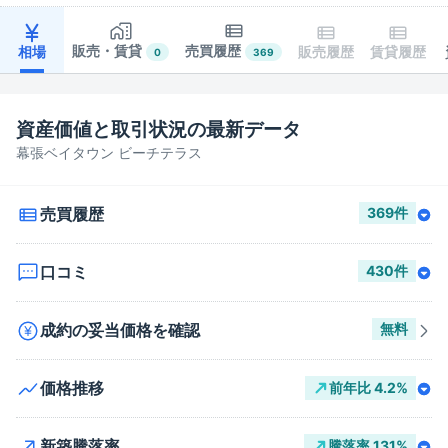
販売・賃貸
売買履歴
相場
販売履歴
賃貸履歴
0
369
資産価値と取引状況の最新データ
幕張ベイタウン ビーチテラス
売買履歴
369
件
口コミ
430
件
成約の妥当価格を確認
無料
価格推移
前年比
4.2
%
新築騰落率
騰落率
131
%