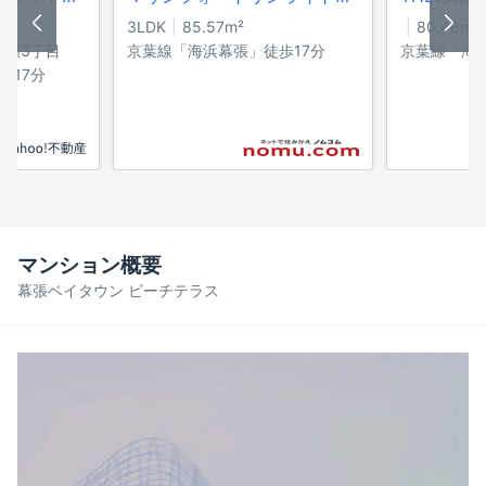
3LDK
85.57
m²
80.48
m²
打瀬3丁目
京葉線「海浜幕張」徒歩17分
京葉線「海
歩17分
マンション概要
幕張ベイタウン ビーチテラス