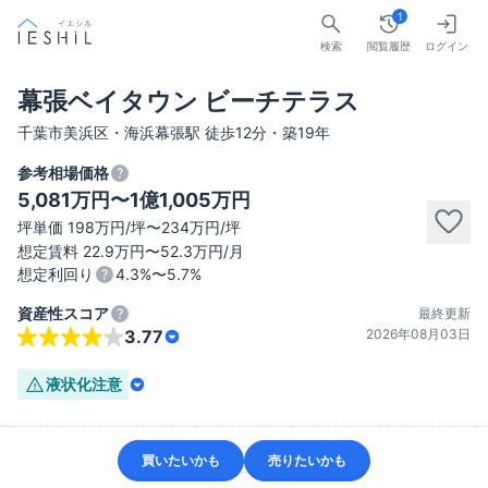
1
検索
閲覧履歴
ログイン
幕張ベイタウン ビーチテラス
千葉市美浜区・海浜幕張駅 徒歩12分・築19年
参考相場価格
5,081万円〜1億1,005万円
坪単価 198万円/坪〜234万円/坪
想定賃料 22.9万円〜52.3万円/月
想定利回り
4.3%〜5.7%
資産性スコア
最終更新
2026年08月03日
3.77
液状化
注意
買いたいかも
売りたいかも