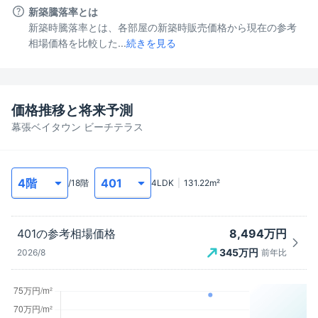
新築騰落率とは
新築時騰落率とは、各部屋の新築時販売価格から現在の参考
相場価格を比較した...
続きを見る
価格推移と将来予測
幕張ベイタウン ビーチテラス
/
18
階
4LDK
131.22
m²
8,494万円
401
の参考相場価格
345
万円
2026/8
前年比