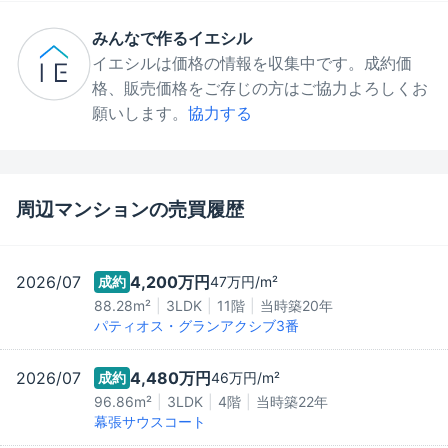
みんなで作るイエシル
イエシルは価格の情報を収集中です。成約価
格、販売価格をご存じの方はご協力よろしくお
願いします。
協力する
周辺マンションの売買履歴
2026/07
4,200万
円
成約
47万
円/m²
88.28m²
3LDK
11階
当時築
20
年
パティオス・グランアクシブ3番
2026/07
4,480万
円
成約
46万
円/m²
96.86m²
3LDK
4階
当時築
22
年
幕張サウスコート