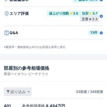
エリア評価
値上がり指数
3.6
治安
3.7
災害
2.3
Q&A
13
件
※騰落率・価格推移は
401
のお部屋を基準に算出
部屋別の参考相場価格
幕張ベイタウン ビーチテラス
絞り込み
33
部屋
/
349
部屋
401
参考相場価格
8,494万円