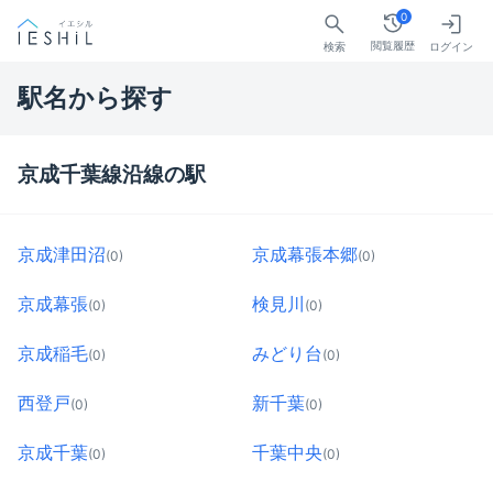
0
閲覧履歴
検索
ログイン
駅名から探す
京成千葉線沿線の駅
京成津田沼
京成幕張本郷
(0)
(0)
京成幕張
検見川
(0)
(0)
京成稲毛
みどり台
(0)
(0)
西登戸
新千葉
(0)
(0)
京成千葉
千葉中央
(0)
(0)