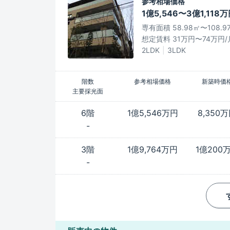
参考相場価格
1億5,546〜3億1,118
専有面積 58.98㎡〜108.9
想定賃料 31万円〜74万円/
2LDK
3LDK
階数
参考相場価格
新築時価
主要採光面
6階
1億5,546万円
8,350
-
3階
1億9,764万円
1億200
-