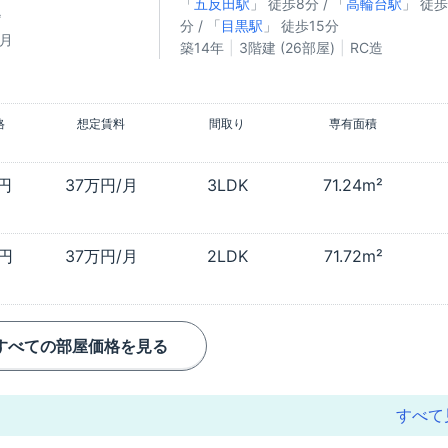
「
五反田駅
」 徒歩8分 / 「
高輪台駅
」 徒歩
㎡
分 / 「
目黒駅
」 徒歩15分
/月
築14年
3階建 (26部屋)
RC造
格
想定賃料
間取り
専有面積
万円
37万円/月
3LDK
71.24m²
万円
37万円/月
2LDK
71.72m²
すべての部屋価格を見る
すべて