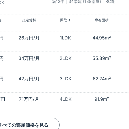
築12年
34階建 (188部屋)
RC造
DK
格
想定賃料
間取り
専有面積
万円
26万円/月
1LDK
44.95m²
万円
34万円/月
2LDK
55.89m²
万円
42万円/月
3LDK
62.74m²
万円
71万円/月
4LDK
91.9m²
すべての部屋価格を見る