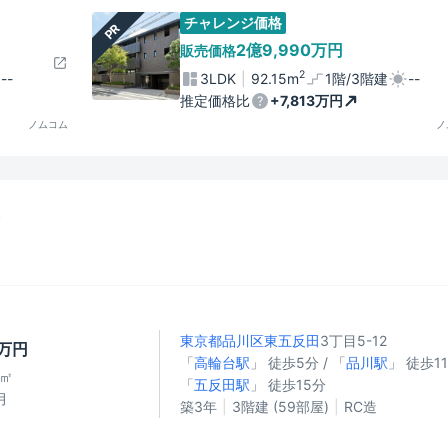
チャレンジ価格
PR
2億9,990万円
販売価格
2
--
3LDK
92.15m
1階/3階建
--
推定価格比
+7,813万円
ノムコム
ノ
ト
東京都品川区
東五反田
3丁目5-12
6万円
「
高輪台駅
」 徒歩5分 / 「
品川駅
」 徒歩11
3㎡
「
五反田駅
」 徒歩15分
月
築3年
3階建 (59部屋)
RC造