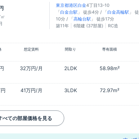
東京都港区
白金
4丁目13-10
万円
「
白金台駅
」 徒歩4分 / 「
白金高輪駅
」 
7㎡
10分 / 「
高輪台駅
」 徒歩17分
月
築11年
6階建 (37部屋)
RC造
格
想定賃料
間取り
専有面積
万円
32万円/月
2LDK
58.98m²
万円
41万円/月
3LDK
72.97m²
すべての部屋価格を見る