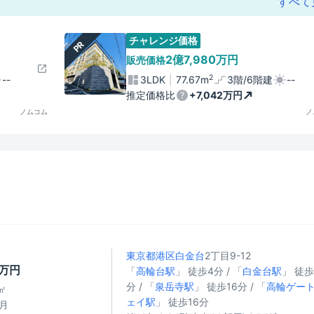
すべて
チャレンジ価格
PR
2億7,980万円
販売価格
2
--
3LDK
77.67m
3階/6階建
--
推定価格比
+7,042万円
ノムコム
ノ
東京都港区
白金台
2丁目9-12
7万円
「
高輪台駅
」 徒歩4分 / 「
白金台駅
」 徒歩
分 / 「
泉岳寺駅
」 徒歩16分 / 「
高輪ゲー
㎡
ェイ駅
」 徒歩16分
/月