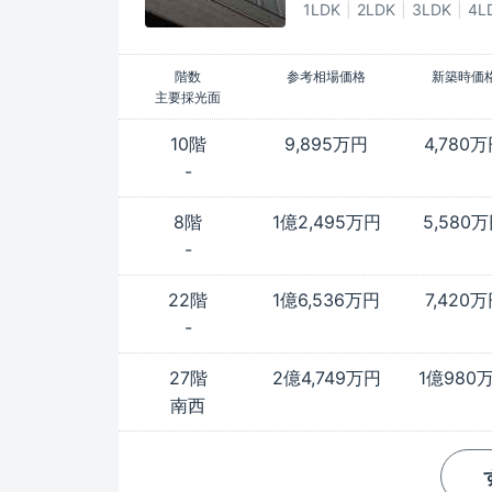
1LDK
2LDK
3LDK
4L
階数
参考相場価格
新築時価
主要採光面
10階
9,895万円
4,780
-
8階
1億2,495万円
5,580
-
22階
1億6,536万円
7,420
-
27階
2億4,749万円
1億980
南西