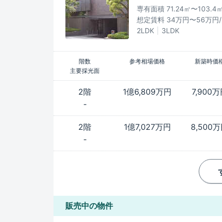
専有面積 71.24㎡〜103.4
想定賃料 34万円〜56万円
2LDK
3LDK
階数
参考相場価格
新築時価
主要採光面
2階
1億6,809万円
7,900
-
2階
1億7,027万円
8,500
-
販売中の物件