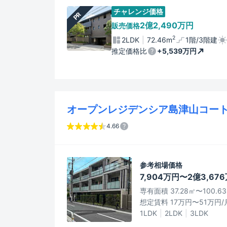
チャレンジ価格
PR
2億2,490万円
販売価格
2
2LDK
72.46m
1階/3階建
推定価格比
+5,539万円
オープンレジデンシア島津山コー
4.66
参考相場価格
7,904万円〜2億3,67
専有面積 37.28㎡〜100.6
想定賃料 17万円〜51万円/
1LDK
2LDK
3LDK