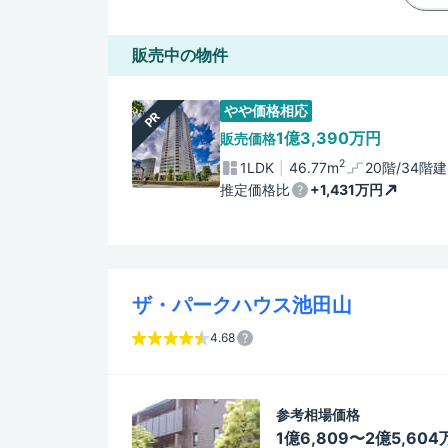
販売中の物件
やや価格相応
PR
1億3,390万円
販売価格
2
1LDK
46.77m
20階/34階建
推定価格比
+1,431万円
ザ・パークハウス池田山
4.68
参考相場価格
1億6,809〜2億5,60