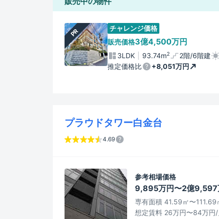
販売中の物件
チャレンジ価格
PR
3億4,500万円
販売価格
2
3LDK
93.74m
2階/6階建
推定価格比
+8,051万円
プラウドタワー白金台
4.69
参考相場価格
9,895万円〜2億9,59
専有面積 41.59㎡〜111.69
想定賃料 26万円〜84万円