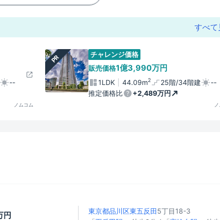
すべて
チャレンジ価格
PR
1億3,990万円
販売価格
2
--
1LDK
44.09m
25階/34階建
--
推定価格比
+2,489万円
ノムコム
ノ
東京都品川区
東五反田
5丁目18-3
4万円