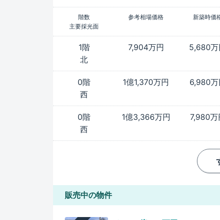
階数
参考相場価格
新築時価
主要採光面
1階
7,904万円
5,680
北
0階
1億1,370万円
6,980
西
0階
1億3,366万円
7,980
西
販売中の物件