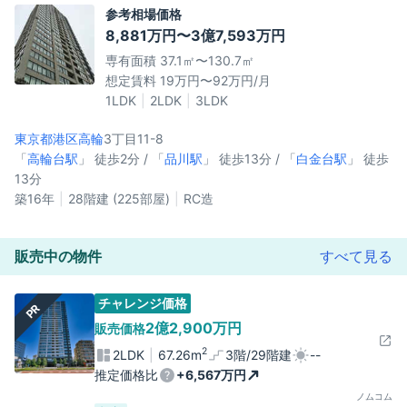
参考相場価格
8,881万円〜3億7,593万円
専有面積 37.1㎡〜130.7㎡
想定賃料 19万円〜92万円/月
1LDK
2LDK
3LDK
東京都港区
高輪
3丁目11-8
「
高輪台駅
」 徒歩2分 / 「
品川駅
」 徒歩13分 / 「
白金台駅
」 徒歩
13分
築16年
28階建 (225部屋)
RC造
販売中の物件
すべて見る
チャレンジ価格
PR
2億2,900万円
販売価格
2
2LDK
67.26m
3階/29階建
--
推定価格比
+6,567万円
ノムコム