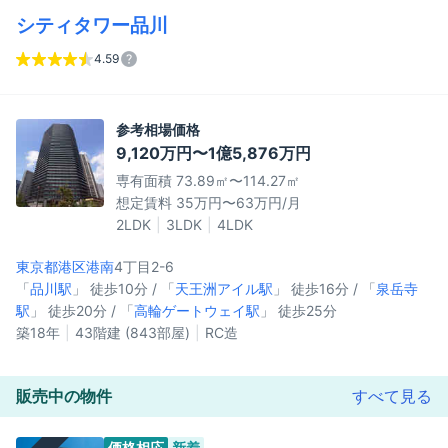
シティタワー品川
4.59
参考相場価格
9,120万円〜1億5,876万円
専有面積 73.89㎡〜114.27㎡
想定賃料 35万円〜63万円/月
2LDK
3LDK
4LDK
東京都港区
港南
4丁目2-6
「
品川駅
」 徒歩10分 / 「
天王洲アイル駅
」 徒歩16分 / 「
泉岳寺
駅
」 徒歩20分 / 「
高輪ゲートウェイ駅
」 徒歩25分
築18年
43階建 (843部屋)
RC造
販売中の物件
すべて見る
価格相応
新着