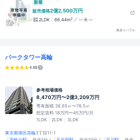
新着
2億2,500万円
販売価格
2
2LDK
66.44m
--
--
東急リバブル
パークタワー高輪
4.68
参考相場価格
8,470万円〜2億3,209万円
専有面積 38.65㎡〜78.5㎡
想定賃料 18万円〜45万円/月
1LDK
2LDK
3LDK
東京都港区
高輪
3丁目11-1
「
高輪台駅
」 徒歩1分 / 「
五反田駅
」 徒歩10分 / 「
品川駅
」 徒歩