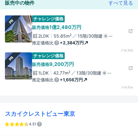
販売中の物件
すべて見る
チャレンジ価格
PR
1億2,480万円
販売価格
2
2LDK
55.85m
15階/30階建
--
推定価格比
+2,384万円
ノムコム
チャレンジ価格
PR
9,200万円
販売価格
2
1LDK
42.77m
13階/30階建
--
推定価格比
+1,656万円
ノムコム
スカイクレストビュー東京
4.51