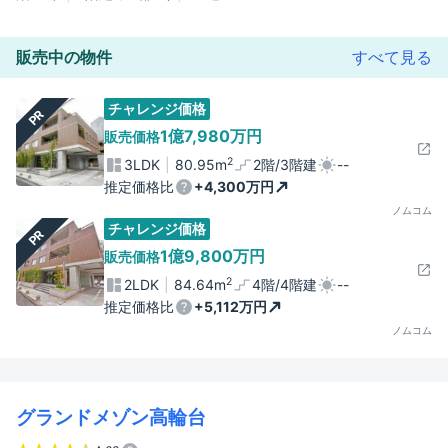
販売中の物件
すべて見る
チャレンジ価格
PR
1億7,980万円
販売価格
2
3LDK
80.95m
2階/3階建
--
推定価格比
+4,300万円
ノムコム
チャレンジ価格
PR
1億9,800万円
販売価格
2
2LDK
84.64m
4階/4階建
--
推定価格比
+5,112万円
ノムコム
グランドメゾン高輪台