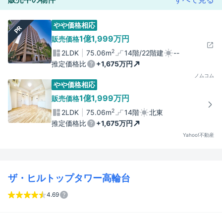
やや価格相応
PR
1億1,999万円
販売価格
2
2LDK
75.06m
14階/22階建
--
推定価格比
+1,675万円
ノムコム
やや価格相応
1億1,999万円
販売価格
2
2LDK
75.06m
14階
北東
推定価格比
+1,675万円
Yahoo!不動産
ザ・ヒルトップタワー高輪台
4.69