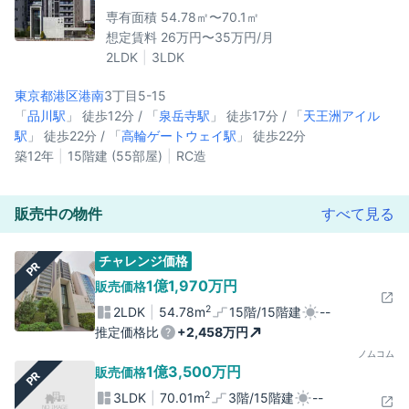
専有面積 54.78㎡〜70.1㎡
想定賃料 26万円〜35万円/月
2LDK
3LDK
東京都港区
港南
3丁目5-15
「
品川駅
」 徒歩12分 / 「
泉岳寺駅
」 徒歩17分 / 「
天王洲アイル
駅
」 徒歩22分 / 「
高輪ゲートウェイ駅
」 徒歩22分
築12年
15階建 (55部屋)
RC造
販売中の物件
すべて見る
チャレンジ価格
PR
1億1,970万円
販売価格
2
2LDK
54.78m
15階/15階建
--
推定価格比
+2,458万円
ノムコム
1億3,500万円
販売価格
PR
2
3LDK
70.01m
3階/15階建
--