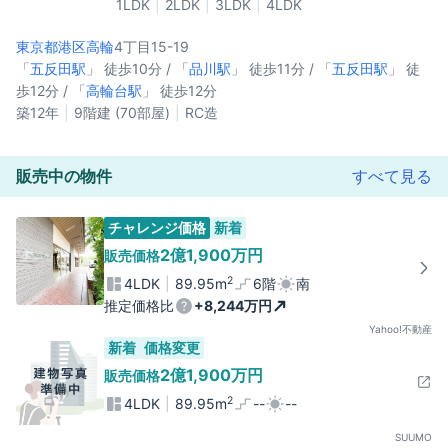
1LDK
2LDK
3LDK
4LDK
東京都港区
高輪
4丁目15-19
「
五反田駅
」 徒歩10分 / 「
品川駅
」 徒歩11分 / 「
五反田駅
」 徒
歩12分 / 「
高輪台駅
」 徒歩12分
築12年
9階建 (70部屋)
RC造
販売中の物件
すべて見る
チャレンジ価格
新着
2億1,900万円
販売価格
2
4LDK
89.95m
6階
南
推定価格比
+8,244万円
Yahoo!不動産
新着
価格変更
2億1,900万円
販売価格
2
4LDK
89.95m
--
--
SUUMO