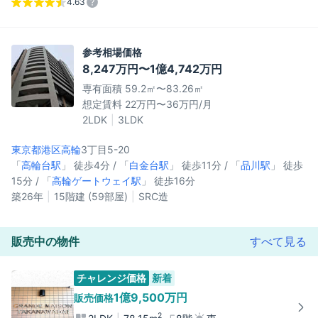
4.63
参考相場価格
8,247万円〜1億4,742万円
専有面積 59.2㎡〜83.26㎡
想定賃料 22万円〜36万円/月
2LDK
3LDK
東京都港区
高輪
3丁目5-20
「
高輪台駅
」 徒歩4分 / 「
白金台駅
」 徒歩11分 / 「
品川駅
」 徒歩
15分 / 「
高輪ゲートウェイ駅
」 徒歩16分
築26年
15階建 (59部屋)
SRC造
販売中の物件
すべて見る
チャレンジ価格
新着
1億9,500万円
販売価格
2