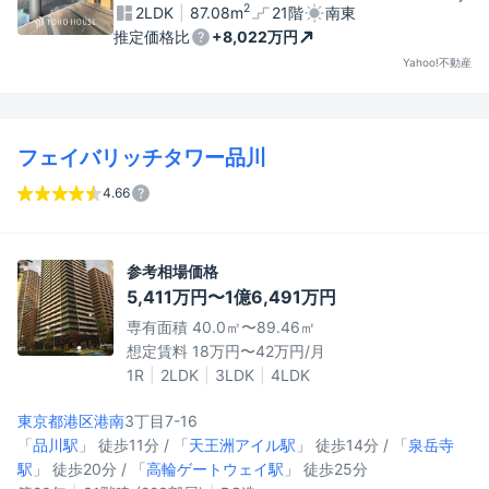
2
2LDK
87.08m
21階
南東
推定価格比
+8,022万円
Yahoo!不動産
フェイバリッチタワー品川
4.66
参考相場価格
5,411万円〜1億6,491万円
専有面積 40.0㎡〜89.46㎡
想定賃料 18万円〜42万円/月
1R
2LDK
3LDK
4LDK
東京都港区
港南
3丁目7-16
「
品川駅
」 徒歩11分 / 「
天王洲アイル駅
」 徒歩14分 / 「
泉岳寺
駅
」 徒歩20分 / 「
高輪ゲートウェイ駅
」 徒歩25分