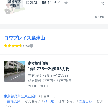
2
2LDK
55.44m
--
--
SUUMO
ロワプレイス島津山
4.63
参考相場価格
1億1,775〜2億998万円
専有面積 72.8㎡〜121.52㎡
想定賃料 27万円〜51万円/月
2LDK
3LDK
東京都品川区
東五反田
3丁目10-10
「
高輪台駅
」 徒歩8分 / 「
品川駅
」 徒歩13分 / 「
五反田駅
」 徒歩
13分