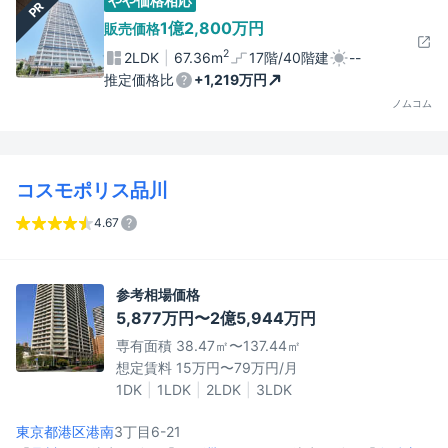
やや価格相応
PR
1億2,800万円
販売価格
2
2LDK
67.36m
17階/40階建
--
推定価格比
+1,219万円
ノムコム
コスモポリス品川
4.67
参考相場価格
5,877万円〜2億5,944万円
専有面積 38.47㎡〜137.44㎡
想定賃料 15万円〜79万円/月
1DK
1LDK
2LDK
3LDK
東京都港区
港南
3丁目6-21