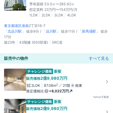
専有面積 53.0㎡〜285.62㎡
想定賃料 23万円〜154万円/月
1LDK
2LDK
3LDK
4LDK
東京都港区
港南
2丁目16-7
「
北品川駅
」 徒歩9分 / 「
品川駅
」 徒歩11分 / 「
新馬場駅
」 徒歩
17分
築23年
43階建 (650部屋)
SRC造
販売中の物件
すべて見る
チャレンジ価格
新着
2億9,980万円
販売価格
2
2LDK
87.08m
21階
南東
推定価格比
+8,022万円
Yahoo!不動産
チャレンジ価格
新着
2億9,980万円
販売価格