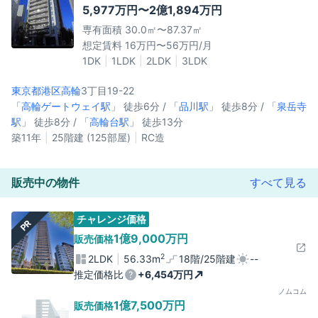
5,977万円〜2億1,894万円
専有面積 30.0㎡〜87.37㎡
想定賃料 16万円〜56万円/月
1DK
1LDK
2LDK
3LDK
東京都港区
高輪
3丁目19-22
「
高輪ゲートウェイ駅
」 徒歩6分 / 「
品川駅
」 徒歩8分 / 「
泉岳寺
駅
」 徒歩8分 / 「
高輪台駅
」 徒歩13分
築11年
25階建 (125部屋)
RC造
販売中の物件
すべて見る
チャレンジ価格
PR
1億9,000万円
販売価格
2
2LDK
56.33m
18階/25階建
--
推定価格比
+6,454万円
ノムコム
1億7,500万円
販売価格