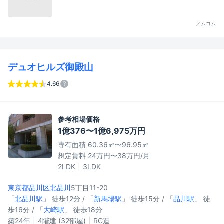
ノムコム
デュオヒルズ御殿山
4.66
参考相場価格
1億376〜1億6,975万円
専有面積 60.36㎡〜96.95㎡
想定賃料 24万円〜38万円/月
2LDK
3LDK
東京都品川区
北品川
5丁目11-20
「
北品川駅
」 徒歩12分 / 「
新馬場駅
」 徒歩15分 / 「
品川駅
」 徒
歩16分 / 「
大崎駅
」 徒歩18分
築24年
4階建 (32部屋)
RC造