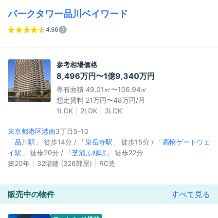
パークタワー品川ベイワード
4.66
参考相場価格
8,496万円〜1億9,340万円
専有面積 49.01㎡〜106.94㎡
想定賃料 21万円〜48万円/月
1LDK
2LDK
3LDK
東京都港区
港南
3丁目5-10
「
品川駅
」 徒歩14分 / 「
泉岳寺駅
」 徒歩15分 / 「
高輪ゲートウェ
イ駅
」 徒歩20分 / 「
芝浦ふ頭駅
」 徒歩22分
築20年
32階建 (326部屋)
RC造
販売中の物件
すべて見る