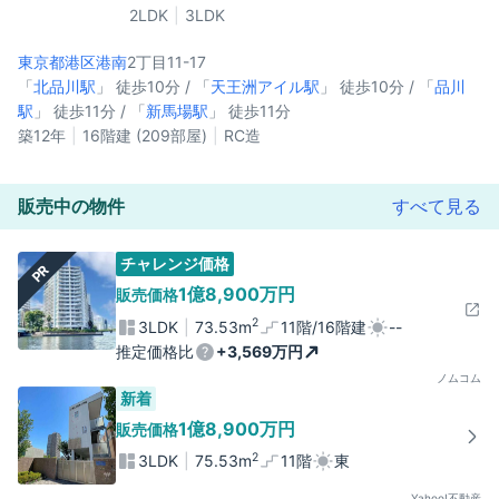
2LDK
3LDK
東京都港区
港南
2丁目11-17
「
北品川駅
」 徒歩10分 / 「
天王洲アイル駅
」 徒歩10分 / 「
品川
駅
」 徒歩11分 / 「
新馬場駅
」 徒歩11分
築12年
16階建 (209部屋)
RC造
販売中の物件
すべて見る
チャレンジ価格
PR
1億8,900万円
販売価格
2
3LDK
73.53m
11階/16階建
--
推定価格比
+3,569万円
ノムコム
新着
1億8,900万円
販売価格
2
3LDK
75.53m
11階
東
Yahoo!不動産