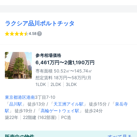
ラクシア品川ポルトチッタ
4.58
参考相場価格
6,461万円〜2億1,190万円
専有面積 50.52㎡〜145.74㎡
想定賃料 18万円〜58万円/月
1LDK
2LDK
3LDK
東京都港区
港南
3丁目7-10
「
品川駅
」 徒歩13分 / 「
天王洲アイル駅
」 徒歩15分 / 「
泉岳寺
駅
」 徒歩19分 / 「
高輪ゲートウェイ駅
」 徒歩24分
築22年
22階建 (162部屋)
PC造
販売中の物件
すべて見る