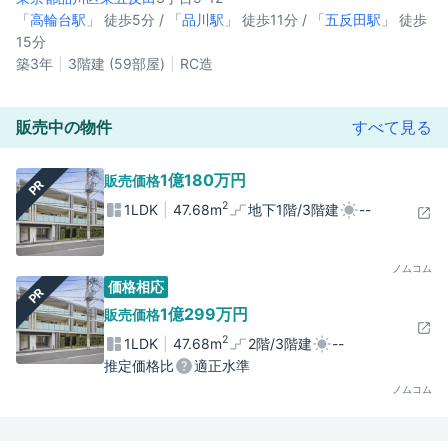
「
高輪台駅
」 徒歩5分 / 「
品川駅
」 徒歩11分 / 「
五反田駅
」 徒歩
15分
築3年
3階建 (59部屋)
RC造
販売中の物件
すべて見る
1億180万円
販売価格
PR
2
1LDK
47.68m
地下1階/3階建
--
ノムコム
価格相応
PR
1億299万円
販売価格
2
1LDK
47.68m
2階/3階建
--
推定価格比
適正水準
ノムコム