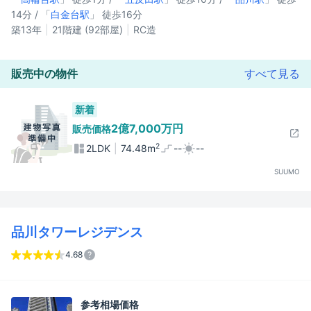
14分 / 「
白金台駅
」 徒歩16分
築13年
21階建 (92部屋)
RC造
販売中の物件
すべて見る
新着
2億7,000万円
販売価格
2
2LDK
74.48m
--
--
SUUMO
品川タワーレジデンス
4.68
参考相場価格