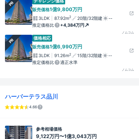
チャレンジ価格
PR
1億9,800万円
販売価格
2
3LDK
87.92m
20階/32階建
--
推定価格比
+4,384万円
ノムコム
価格相応
PR
1億6,990万円
販売価格
2
3LDK
91.26m
15階/32階建
--
推定価格比
適正水準
ノムコム
ハーバーテラス品川
4.66
参考相場価格
9,122万円〜1億3,043万円