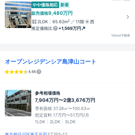
やや価格相応
新着
9,480万円
販売価格
2
2LDK
65.62m
11階
西
推定価格比
+1,569万円
Yahoo!不動産
オープンレジデンシア島津山コート
4.66
参考相場価格
7,904万円〜2億3,676万円
専有面積 37.28㎡〜100.63㎡
想定賃料 17万円〜51万円/月
1LDK
2LDK
3LDK
東京都品川区
東五反田
3丁目5-12