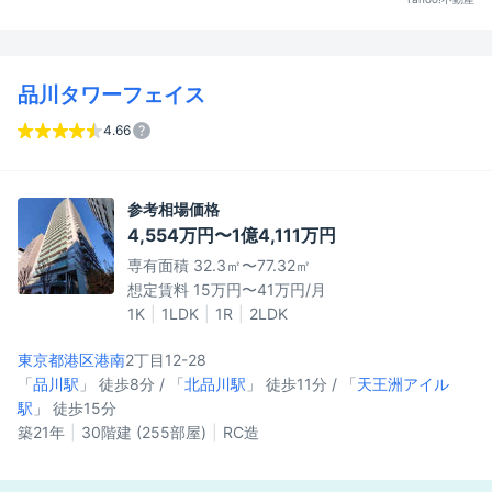
品川タワーフェイス
4.66
参考相場価格
4,554万円〜1億4,111万円
専有面積 32.3㎡〜77.32㎡
想定賃料 15万円〜41万円/月
1K
1LDK
1R
2LDK
東京都港区
港南
2丁目12-28
「
品川駅
」 徒歩8分 / 「
北品川駅
」 徒歩11分 / 「
天王洲アイル
駅
」 徒歩15分
築21年
30階建 (255部屋)
RC造