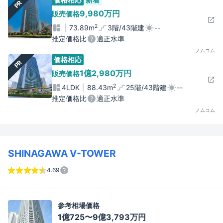
PR
9,980万円
販売価格
2
73.89m
3階/43階建
--
推定価格比
適正水準
ノムコム
価格相応
PR
1億2,980万円
販売価格
2
4LDK
88.43m
25階/43階建
--
推定価格比
適正水準
ノムコム
SHINAGAWA V-TOWER
4.69
参考相場価格
1億725〜9億3,793万円