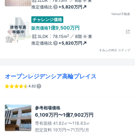
2LDK
78.15m
8階
東
推定価格比
+5,820万円
Yahoo!不動産
チャレンジ価格
1億9,500万円
販売価格
2
3LDK
78.15m
8階
東
推定価格比
+5,820万円
すみふの仲介 ステップ
オープンレジデンシア高輪プレイス
4.62
参考相場価格
6,109万円〜1億7,902万円
専有面積 41.82㎡〜118.63㎡
想定賃料 19万円〜71万円/月