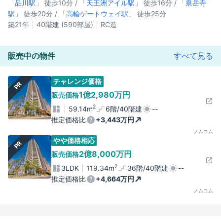
「
品川駅
」 徒歩10分 / 「
天王洲アイル駅
」 徒歩16分 / 「
泉岳寺
駅
」 徒歩20分 / 「
高輪ゲートウェイ駅
」 徒歩25分
築21年
40階建 (590部屋)
RC造
販売中の物件
すべて見る
チャレンジ価格
PR
1億2,980万円
販売価格
2
59.14m
6階/40階建
--
推定価格比
+3,443万円
ノムコム
やや価格相応
PR
2億8,000万円
販売価格
2
3LDK
119.34m
36階/40階建
--
推定価格比
+4,664万円
ノムコム