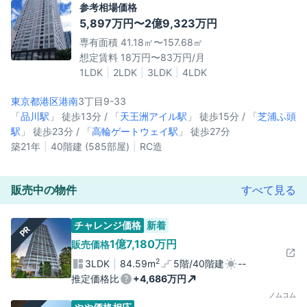
参考相場価格
5,897万円〜2億9,323万円
専有面積 41.18㎡〜157.68㎡
想定賃料 18万円〜83万円/月
1LDK
2LDK
3LDK
4LDK
東京都港区
港南
3丁目9-33
「
品川駅
」 徒歩13分 / 「
天王洲アイル駅
」 徒歩15分 / 「
芝浦ふ頭
駅
」 徒歩23分 / 「
高輪ゲートウェイ駅
」 徒歩27分
築21年
40階建 (585部屋)
RC造
販売中の物件
すべて見る
チャレンジ価格
新着
PR
1億7,180万円
販売価格
2
3LDK
84.59m
5階/40階建
--
推定価格比
+4,686万円
ノムコム