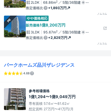
2
2LDK
68.86m
5階/36階建
--
推定価格比
+1,893万円
ノムコム
やや価格相応
PR
1億8,200万円
販売価格
2
3LDK
95.67m
5階/36階建
--
推定価格比
+2,829万円
ノムコム
パークホームズ品川ザレジデンス
4.68
参考相場価格
1億1,294〜1億9,049万円
専有面積 57.6㎡〜81.62㎡
想定賃料 27万円〜41万円/月