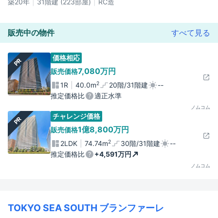
築20年
31階建 (223部屋)
RC造
販売中の物件
すべて見る
価格相応
PR
7,080万円
販売価格
2
1R
40.0m
20階/31階建
--
推定価格比
適正水準
ノムコム
チャレンジ価格
PR
1億8,800万円
販売価格
2
2LDK
74.74m
30階/31階建
--
推定価格比
+4,591万円
ノムコム
TOKYO SEA SOUTH ブランファーレ