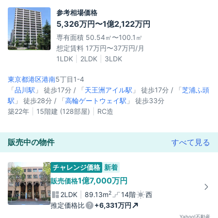
参考相場価格
5,326万円〜1億2,122万円
専有面積 50.54㎡〜100.1㎡
想定賃料 17万円〜37万円/月
1LDK
2LDK
3LDK
東京都港区
港南
5丁目1-4
「
品川駅
」 徒歩17分 / 「
天王洲アイル駅
」 徒歩17分 / 「
芝浦ふ頭
駅
」 徒歩28分 / 「
高輪ゲートウェイ駅
」 徒歩33分
築22年
15階建 (128部屋)
RC造
販売中の物件
すべて見る
チャレンジ価格
新着
1億7,000万円
販売価格
2
2LDK
89.13m
14階
西
推定価格比
+6,331万円
Yahoo!不動産