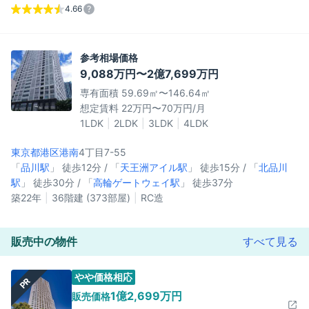
4.66
参考相場価格
9,088万円〜2億7,699万円
専有面積 59.69㎡〜146.64㎡
想定賃料 22万円〜70万円/月
1LDK
2LDK
3LDK
4LDK
東京都港区
港南
4丁目7-55
「
品川駅
」 徒歩12分 / 「
天王洲アイル駅
」 徒歩15分 / 「
北品川
駅
」 徒歩30分 / 「
高輪ゲートウェイ駅
」 徒歩37分
築22年
36階建 (373部屋)
RC造
販売中の物件
すべて見る
やや価格相応
PR
1億2,699万円
販売価格