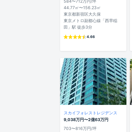
584〜712万円/坪
44.77㎡〜156.23㎡
東京都新宿区大久保
東京メトロ副都心線「西早稲
田」駅 徒歩3分
4.66
スカイフォレストレジデンス
9,038万円〜2億63万円
703〜816万円/坪