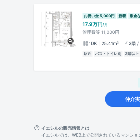
お祝い金 5,000円
新着
敷金な
17.9万
円
/月
管理費等
11,000
円
1DK
25.41
m²
3階
/
駅近
バス・トイレ別
2階以上
仲介実
イエシルの販売情報とは
イエシルでは、WEB上で公開されているマンション