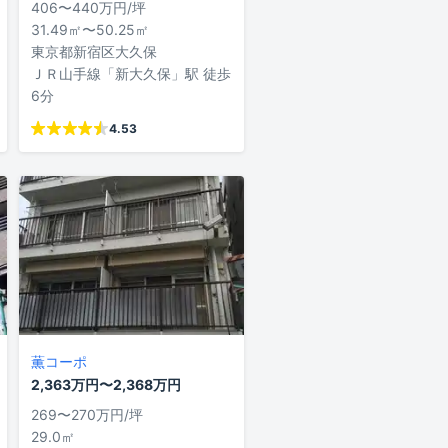
406〜440万円/坪
31.49㎡〜50.25㎡
東京都新宿区大久保
ＪＲ山手線「新大久保」駅 徒歩
6分
4.53
薫コーポ
2,363万円〜2,368万円
269〜270万円/坪
29.0㎡