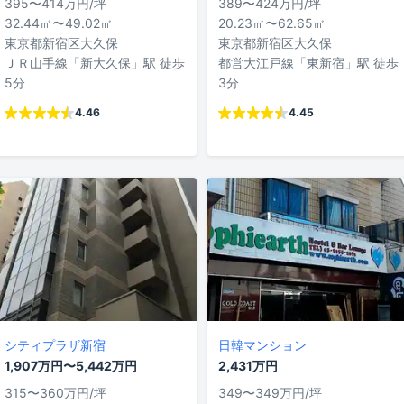
395〜414万円/坪
389〜424万円/坪
32.44㎡〜49.02㎡
20.23㎡〜62.65㎡
東京都新宿区大久保
東京都新宿区大久保
ＪＲ山手線「新大久保」駅 徒歩
都営大江戸線「東新宿」駅 徒歩
5分
3分
4.46
4.45
シティプラザ新宿
日韓マンション
1,907万円〜5,442万円
2,431万円
315〜360万円/坪
349〜349万円/坪