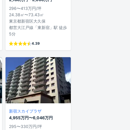
296〜413万円/坪
24.38㎡〜73.43㎡
東京都新宿区大久保
都営大江戸線「東新宿」駅 徒歩
5分
4.39
新宿スカイプラザ
4,955万円〜6,046万円
295〜330万円/坪