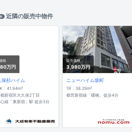
近隣の販売中物件
R
価格
販売価格
980万
円
3,980万
円
久保杉ハイム
ニューハイム坂町
K
41.94
m²
1R
38.29
m²
都新宿区大久保2丁目
都営新宿線「曙橋」徒歩4分
心線「東新宿」駅 徒歩3分