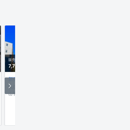
販売価格
販売価格
7,790万
円
4,100万
円
新宿スカイプラザ
第23宮庭マンション
3LDK
63.00
m²
2DK
47.70
m²
山手線「新大久保」徒歩7分
東京メトロ副都心線「東
歩3分