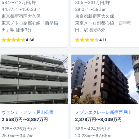
584〜712万円/坪
305〜331万円/坪
44.77㎡〜156.23㎡
28.0㎡〜59.1㎡
東京都新宿区大久保
東京都新宿区大久保
東京メトロ副都心線「西早稲
東京メトロ副都心線「西早稲
田」駅 徒歩3分
田」駅 徒歩3分
4.66
4.11
ヴァンテ・アン・戸山公園
メゾンエクレーレ新宿西戸山
2,558万円〜3,887万円
2,378万円〜8,039万円
325〜376万円/坪
389〜424万円/坪
25.0㎡〜34.2㎡
20.23㎡〜62.65㎡