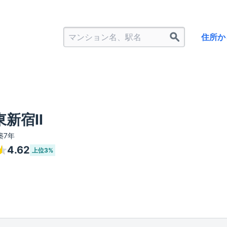
住所か
新宿II
築7年
4.62
上位
3%