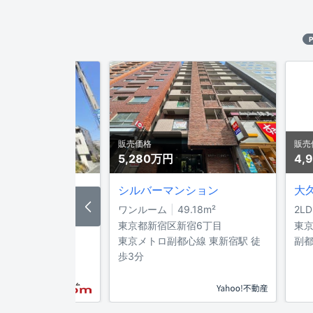
P
販売価格
販売
5,280万
円
4,
ンス新宿御苑V
シルバーマンション
大
²
ワンルーム
49.18
m²
2LD
久保」徒歩6分
東京都新宿区新宿6丁目
東京
東京メトロ副都心線 東新宿駅 徒
副都
歩3分