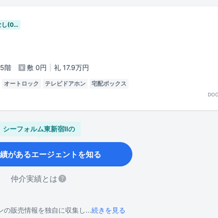
し(0…
5
階
敷
0
円
礼
17.9万
円
オートロック
テレビドアホン
宅配ボックス
DO
シーフォルム東新宿II
の
績があるエージェントを知る
仲介実績とは
の販売情報を独自に収集し...
続きを見る