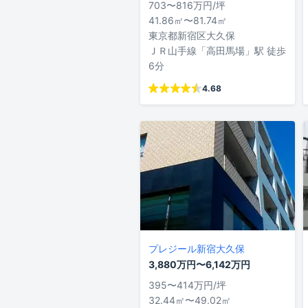
703〜816万円/坪
41.86㎡〜81.74㎡
東京都新宿区大久保
ＪＲ山手線「高田馬場」駅 徒歩
6分
4.68
プレジール新宿大久保
3,880万円〜6,142万円
395〜414万円/坪
32.44㎡〜49.02㎡