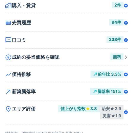
購入・賃貸
2
件
売買履歴
94
件
口コミ
338
件
成約の妥当価格を確認
無料
価格推移
前年比
3.3
%
新築騰落率
騰落率
151
%
エリア評価
値上がり指数
3.8
治安
2.9
災害
1.9