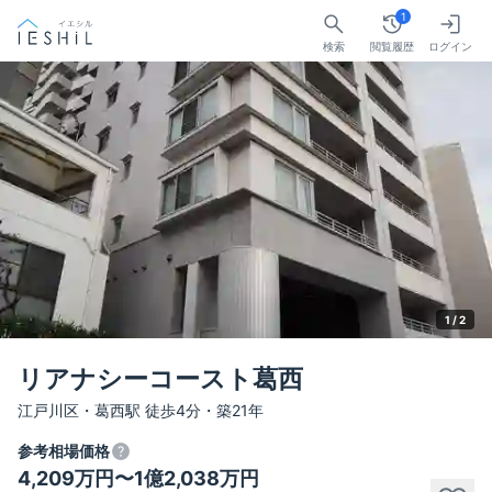
1
検索
閲覧履歴
ログイン
1 /
2
リアナシーコースト葛西
江戸川区・葛西駅 徒歩4分・築21年
参考相場価格
4,209万円〜1億2,038万円