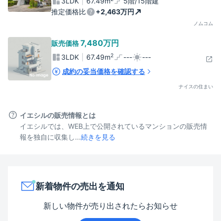
3LDK
67.49
m
5階/15階建
推定価格比
+
2,463万円
ノムコム
7,480万
円
販売価格
2
3LDK
67.49
m
---
---
成約の妥当価格を確認する
ナイスの住まい
イエシルの販売情報とは
イエシルでは、WEB上で公開されているマンションの販売情
報を独自に収集し...
続きを見る
新着物件の売出を通知
新しい物件が売り出されたらお知らせ