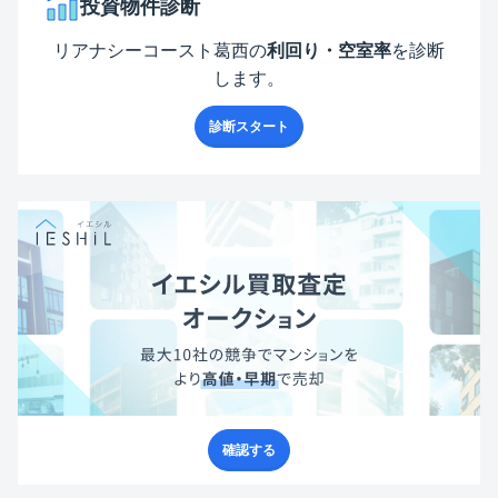
投資物件診断
リアナシーコースト葛西
の
利回り・空室率
を診断
します。
診断スタート
確認する