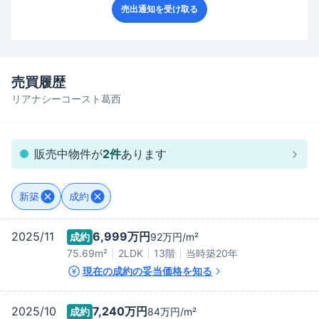
売出通知を受け取る
売買履歴
リアナシーコースト葛西
販売中物件が
2
件
あります
新築
成約
2025/11
6,999万
円
成約
92万
円/m²
75.69m²
2LDK
13階
当時築
20
年
現在の成約の妥当価格を知る
2025/10
7,240万
円
成約
84万
円/m²