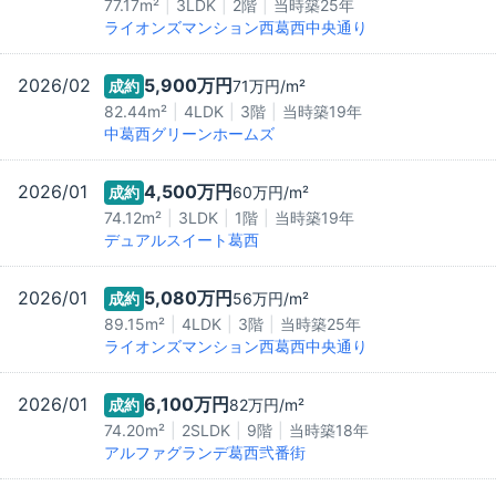
77.17m²
3LDK
2階
当時築
25
年
ライオンズマンション西葛西中央通り
2026/02
5,900万
円
成約
71万
円/m²
82.44m²
4LDK
3階
当時築
19
年
中葛西グリーンホームズ
2026/01
4,500万
円
成約
60万
円/m²
74.12m²
3LDK
1階
当時築
19
年
デュアルスイート葛西
2026/01
5,080万
円
成約
56万
円/m²
89.15m²
4LDK
3階
当時築
25
年
ライオンズマンション西葛西中央通り
2026/01
6,100万
円
成約
82万
円/m²
74.20m²
2SLDK
9階
当時築
18
年
アルファグランデ葛西弐番街