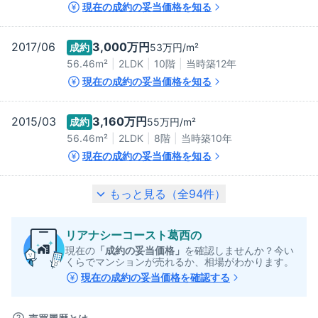
現在の成約の妥当価格を知る
2017/06
3,000万
円
成約
53万
円/m²
56.46m²
2LDK
10階
当時築
12
年
現在の成約の妥当価格を知る
2015/03
3,160万
円
成約
55万
円/m²
56.46m²
2LDK
8階
当時築
10
年
現在の成約の妥当価格を知る
もっと見る（全
94
件）
リアナシーコースト葛西
の
現在の
「成約の妥当価格」
を確認しませんか？今い
くらでマンションが売れるか、相場がわかります。
現在の成約の妥当価格を確認する