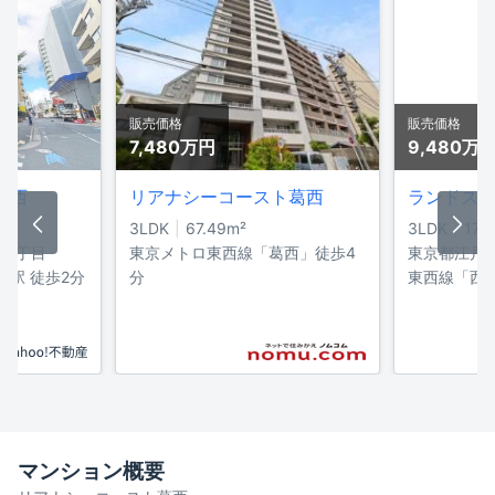
販売価格
販売価格
7,480万
円
9,480万
葛西
リアナシーコースト葛西
ランドス
3LDK
67.49
m²
3LDK
177
西5丁目
東京メトロ東西線「葛西」徒歩4
東京都江戸
西駅 徒歩2分
分
東西線「西葛
マンション概要