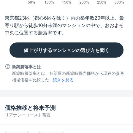
東京都23区（都心6区を除く）
内の築年数
20年以上
、最
寄り駅から徒歩
10分未満
のマンションの中で、おおよそ
中央に位置する騰落率です。
値上がりするマンションの選び方を聞く
新築騰落率とは
新築時騰落率とは、各部屋の新築時販売価格から現在の参考
相場価格を比較した...
続きを見る
価格推移と将来予測
リアナシーコースト葛西