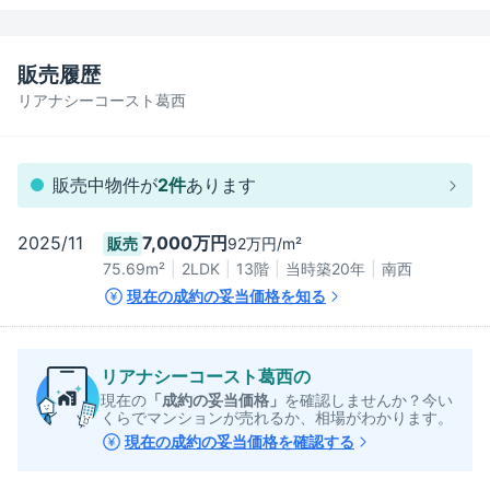
販売履歴
リアナシーコースト葛西
販売中物件が
2
件
あります
2025/11
7,000万円
92万円/m²
販売
75.69
m²
2LDK
13階
当時築20年
南西
現在の成約の妥当価格を知る
リアナシーコースト葛西
の
現在の
「成約の妥当価格」
を確認しませんか？今い
くらでマンションが売れるか、相場がわかります。
現在の成約の妥当価格を確認する