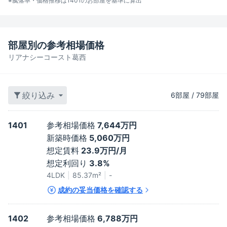
※騰落率・価格推移は
1401
のお部屋を基準に算出
部屋別の参考相場価格
リアナシーコースト葛西
絞り込み
6
部屋
/
79
部屋
1401
参考相場価格
7,644万円
新築時価格
5,060万円
想定賃料
23.9万円/月
想定利回り
3.8%
4LDK
85.37
m²
-
成約の妥当価格を確認する
1402
参考相場価格
6,788万円