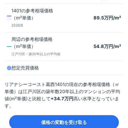
1401
の参考相場価格
（m²単価）
89.5
万円/m²
2026/8
周辺の参考相場価格
（m²単価）
54.8
万円/m²
江戸川区
・築
20年以上
の平均値
想定売買価格
リアナシーコースト葛西
1401
の現在の参考相場価格（㎡
単価）は
江戸川区
の築年数
20年以上
のマンションの平均
値(m²単価)と比較して
+
34.7
万円
高い水準となっていま
す。
価格の変動を受け取る