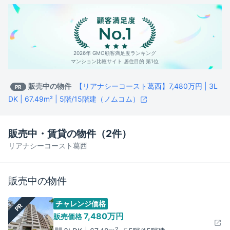
2026年 GMO顧客満足度ランキング
マンション比較サイト 居住目的 第1位
販売中の物件
【リアナシーコースト葛西】7,480万円 | 3L
PR
DK | 67.49m² | 5階/15階建（ノムコム）
販売中・賃貸の物件（
2
件）
リアナシーコースト葛西
販売中の物件
チャレンジ価格
PR
7,480万円
販売価格
2