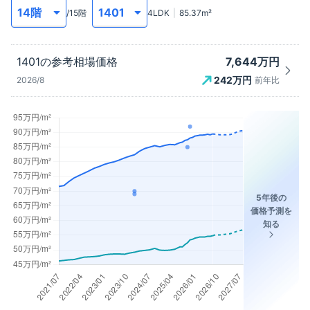
/
15
階
4LDK
85.37
m²
7,644万円
1401
の参考相場価格
242
万円
2026/8
前年比
5年後の
価格予測を
知る