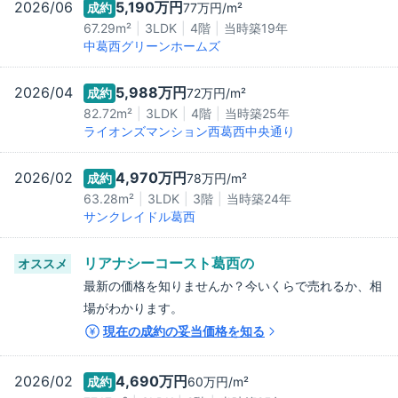
2026/06
5,190万
円
成約
77万
円/m²
67.29m²
3LDK
4階
当時築
19
年
中葛西グリーンホームズ
2026/04
5,988万
円
成約
72万
円/m²
82.72m²
3LDK
4階
当時築
25
年
ライオンズマンション西葛西中央通り
2026/02
4,970万
円
成約
78万
円/m²
63.28m²
3LDK
3階
当時築
24
年
サンクレイドル葛西
リアナシーコースト葛西
の
オススメ
最新の価格を知りませんか？今いくらで売れるか、相
場がわかります。
現在の成約の妥当価格を知る
2026/02
4,690万
円
成約
60万
円/m²