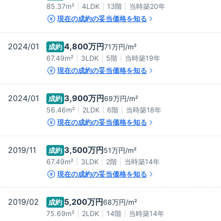
85.37m²
4LDK
13階
当時築
20
年
現在の成約の妥当価格を知る
2024/01
4,800万
円
成約
71万
円/m²
67.49m²
3LDK
5階
当時築
19
年
現在の成約の妥当価格を知る
2024/01
3,900万
円
成約
69万
円/m²
56.46m²
2LDK
6階
当時築
18
年
現在の成約の妥当価格を知る
2019/11
3,500万
円
成約
51万
円/m²
67.49m²
3LDK
2階
当時築
14
年
現在の成約の妥当価格を知る
2019/02
5,200万
円
成約
68万
円/m²
75.69m²
2LDK
14階
当時築
14
年