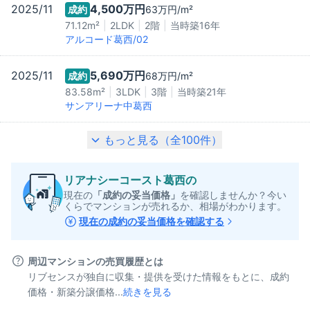
2025/11
4,500万
円
成約
63万
円/m²
71.12m²
2LDK
2階
当時築
16
年
アルコード葛西/02
2025/11
5,690万
円
成約
68万
円/m²
83.58m²
3LDK
3階
当時築
21
年
サンアリーナ中葛西
もっと見る（全
100
件）
リアナシーコースト葛西
の
現在の
「成約の妥当価格」
を確認しませんか？今い
くらでマンションが売れるか、相場がわかります。
現在の成約の妥当価格を確認する
周辺マンションの売買履歴とは
リブセンスが独自に収集・提供を受けた情報をもとに、成約
価格・新築分譲価格...
続きを見る