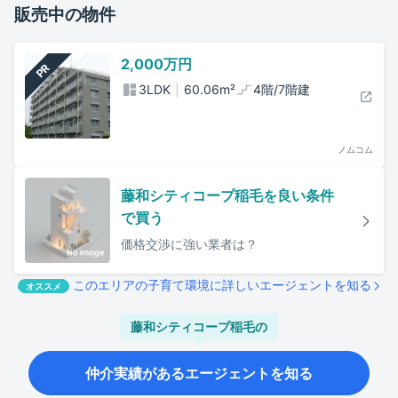
販売中の物件
2,000万円
PR
3LDK
60.06
m²
4階/7階建
ノムコム
藤和シティコープ稲毛
を良い条件
で買う
価格交渉に強い業者は？
このエリアの子育て環境に詳しいエージェントを知る
オススメ
藤和シティコープ稲毛
の
仲介実績があるエージェントを知る