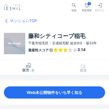
1
検索
閲覧履歴
ログイン
マンションTOP
藤和シティコープ稲毛
千葉市稲毛区・京成稲毛駅 徒歩9分・築32年
3.14
資産性スコア
販売
賃貸
1
Web未公開物件をいち早く知る