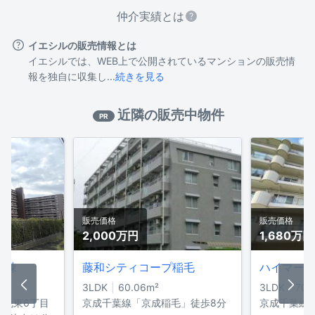
仲介実績とは
イエシルの販売情報とは
イエシルでは、WEB上で公開されているマンションの販売情
報を独自に収集し...
続きを見る
近隣の販売中物件
PR
販売価格
販売価格
2,000万
円
1,680万
円
号棟
藤和シティコープ稲毛
ハイマート
3LDK
60.06
m²
3LDK
70.
稲毛東6丁目
京成千葉線「京成稲毛」徒歩8分
京成千葉線