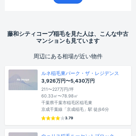
藤和シティコープ稲毛
を見た人は、こんな中古
マンションも見ています
周辺にある相場が近い物件
ルネ稲毛東パーク・ザ・レジデンス
3,926万円〜5,430万円
211〜227万円/坪
60.33㎡〜78.98㎡
千葉県千葉市稲毛区稲毛東
京成千葉線「京成稲毛」駅 徒歩6分
3.79