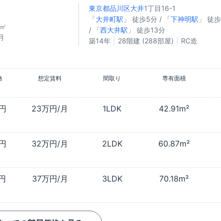
東京都品川区
大井
1丁目16-1
「
大井町駅
」 徒歩5分 / 「
下神明駅
」 徒歩
4㎡
/ 「
西大井駅
」 徒歩13分
月
築14年
28階建 (288部屋)
RC造
格
想定賃料
間取り
専有面積
万円
23万円/月
1LDK
42.91m²
万円
32万円/月
2LDK
60.87m²
万円
37万円/月
3LDK
70.18m²