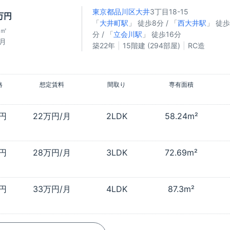
東京都品川区
大井
3丁目18-15
2万円
「
大井町駅
」 徒歩8分 / 「
西大井駅
」 徒歩
8㎡
分 / 「
立会川駅
」 徒歩16分
/月
築22年
15階建 (294部屋)
RC造
格
想定賃料
間取り
専有面積
万円
22万円/月
2LDK
58.24m²
万円
28万円/月
3LDK
72.69m²
万円
33万円/月
4LDK
87.3m²