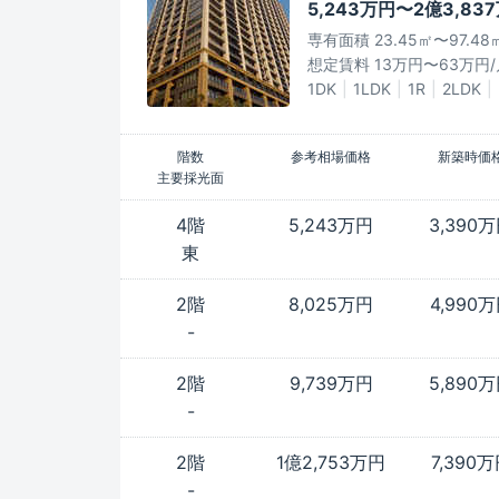
5,243万円〜2億3,83
専有面積 23.45㎡〜97.48
想定賃料 13万円〜63万円/
1DK
1LDK
1R
2LDK
階数
参考相場価格
新築時価
主要採光面
4階
5,243万円
3,390
東
2階
8,025万円
4,990
-
2階
9,739万円
5,890
-
2階
1億2,753万円
7,390
-