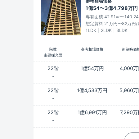
参考相場価格
1億54〜3億4,798万円
専有面積 42.91㎡〜140.2
想定賃料 21万円〜82万円/
1LDK
2LDK
3LDK
階数
参考相場価格
新築時価
主要採光面
22階
1億54万円
4,000
-
22階
1億4,533万円
5,960
-
22階
1億6,991万円
7,290
-