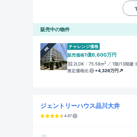
販売中の物件
チャレンジ価格
PR
1億6,600万円
販売価格
2
2LDK
75.58m
1階/13階建
推定価格比
+4,326万円
ジェントリーハウス品川大井
4.67