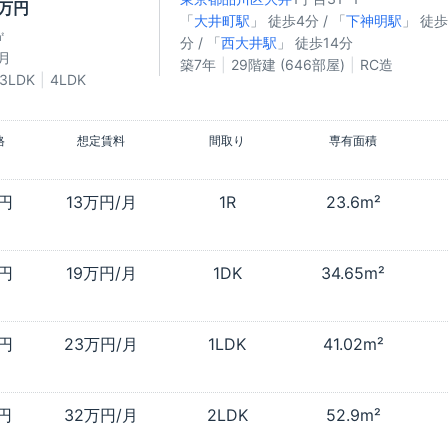
7万円
「
大井町駅
」 徒歩4分 / 「
下神明駅
」 徒歩
㎡
分 / 「
西大井駅
」 徒歩14分
月
築7年
29階建 (646部屋)
RC造
3LDK
4LDK
格
想定賃料
間取り
専有面積
万円
13万円/月
1R
23.6m²
万円
19万円/月
1DK
34.65m²
万円
23万円/月
1LDK
41.02m²
万円
32万円/月
2LDK
52.9m²