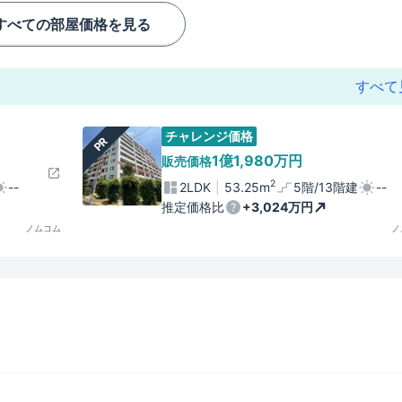
すべての部屋価格を見る
すべて
チャレンジ価格
PR
1億1,980万円
販売価格
2
--
2LDK
53.25m
5階/13階建
--
推定価格比
+3,024万円
ノムコム
ノ