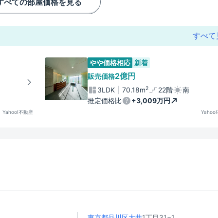
すべての部屋価格を見る
すべて
やや価格相応
新着
2億円
販売価格
2
3LDK
70.18m
22階
南
推定価格比
+3,009万円
Yahoo!不動産
Yahoo
東京都品川区
大井
1丁目31−1