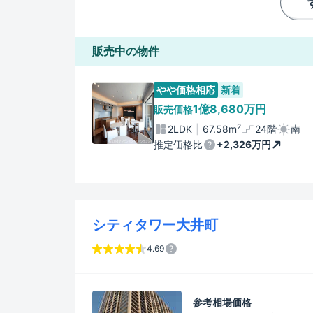
販売中の物件
やや価格相応
新着
1億8,680万円
販売価格
2
2LDK
67.58m
24階
南
推定価格比
+2,326万円
シティタワー大井町
4.69
参考相場価格