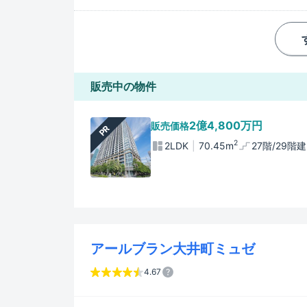
販売中の物件
2億4,800万円
販売価格
PR
2
2LDK
70.45m
27階/29階建
アールブラン大井町ミュゼ
4.67