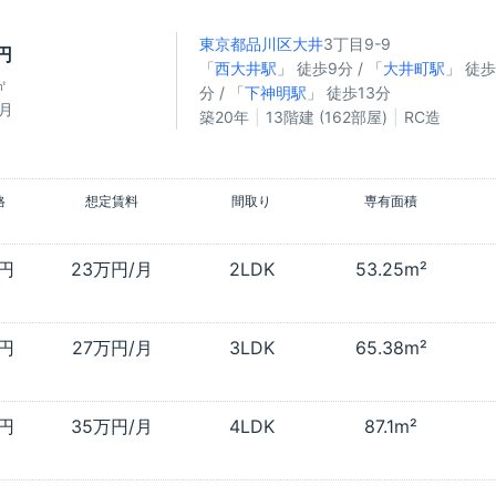
東京都品川区
大井
3丁目9-9
円
「
西大井駅
」 徒歩9分 / 「
大井町駅
」 徒歩
㎡
分 / 「
下神明駅
」 徒歩13分
/月
築20年
13階建 (162部屋)
RC造
格
想定賃料
間取り
専有面積
万円
23万円/月
2LDK
53.25m²
万円
27万円/月
3LDK
65.38m²
万円
35万円/月
4LDK
87.1m²