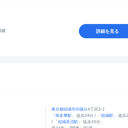
階建
詳細を見る
東京都稲城市
向陽台
4丁目3-2
「
南多摩駅
」 徒歩24分 / 「
稲城駅
」 徒歩
/ 「
稲城長沼駅
」 徒歩30分
築34年
7階建
RC造