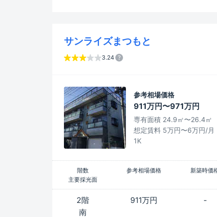
サンライズまつもと
3.24
参考相場価格
911万円〜971万円
専有面積 24.9㎡〜26.4㎡
想定賃料 5万円〜6万円/月
1K
階数
参考相場価格
新築時価
主要採光面
2階
911万円
-
南