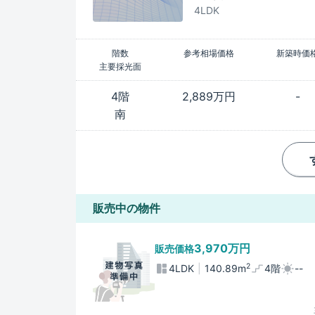
4LDK
階数
参考相場価格
新築時価
主要採光面
4階
2,889万円
-
南
販売中の物件
3,970万円
販売価格
2
4LDK
140.89m
4階
--