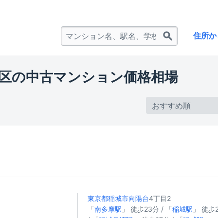
住所か
区の中古マンション価格相場
東京都稲城市
向陽台
4丁目2
「
南多摩駅
」 徒歩23分 / 「
稲城駅
」 徒歩