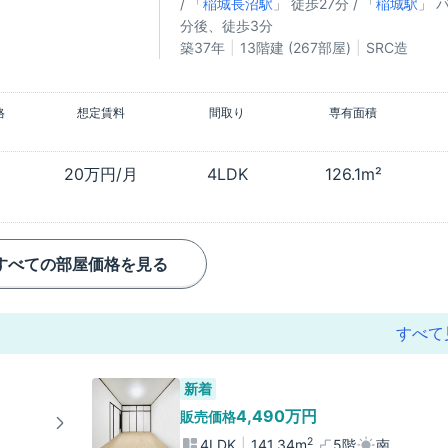
/ 「
稲城長沼駅
」 徒歩27分 / 「
稲城駅
」 
分後、徒歩3分
築37年
13階建 (267部屋)
SRC造
格
想定賃料
間取り
専有面積
20万円/月
4LDK
126.1m²
すべての部屋価格を見る
すべて
新着
4,490万円
販売価格
2
4LDK
141.34m
5階
南