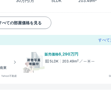
30万円/月
5LDK
203.49m²
すべての部屋価格を見る
すべて
6,290万円
販売価格
2
5LDK
203.49m
--
--
南東
Yahoo!不動産
S