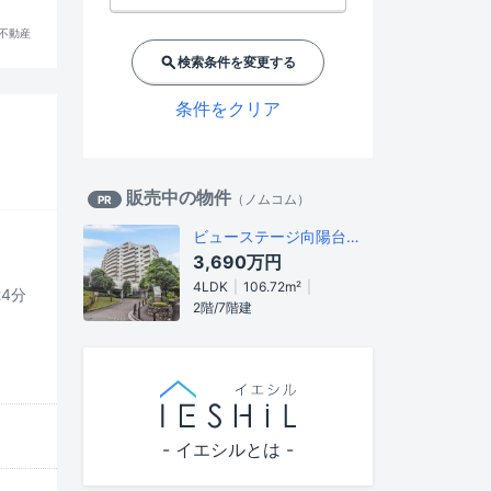
!不動産
検索条件を変更する
条件をクリア
販売中の物件
（
ノムコム
）
PR
ビューステージ向陽台 1号棟
3,690万円
4LDK
106.72m²
24分
2階/7階建
- イエシルとは -