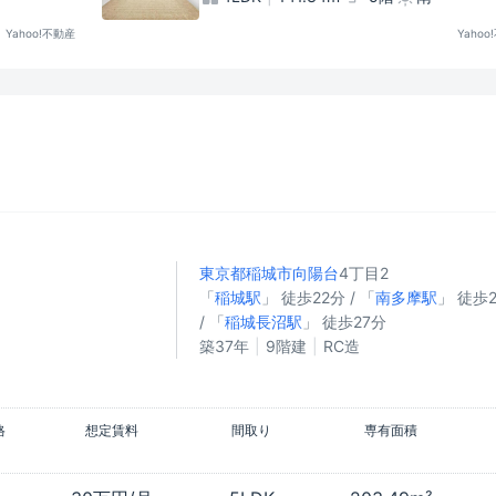
Yahoo!不動産
Yahoo
東京都稲城市
向陽台
4丁目2
「
稲城駅
」 徒歩22分 / 「
南多摩駅
」 徒歩
/ 「
稲城長沼駅
」 徒歩27分
築37年
9階建
RC造
格
想定賃料
間取り
専有面積