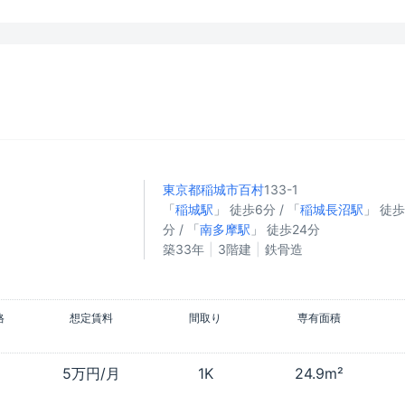
東京都稲城市
百村
133-1
「
稲城駅
」 徒歩6分 / 「
稲城長沼駅
」 徒歩
分 / 「
南多摩駅
」 徒歩24分
築33年
3階建
鉄骨造
格
想定賃料
間取り
専有面積
5万円/月
1K
24.9m²