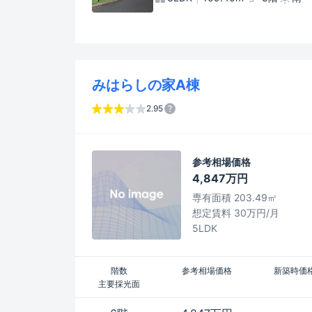
みはらしの家A棟
2.95
参考相場価格
4,847万円
専有面積 203.49㎡
想定賃料 30万円/月
5LDK
階数
参考相場価格
新築時価
主要採光面