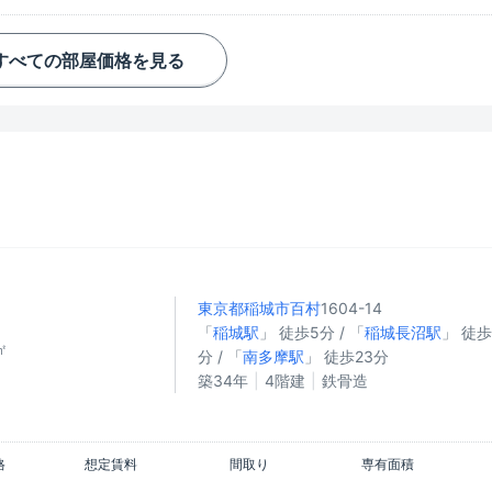
すべての部屋価格を見る
東京都稲城市
百村
1604-14
「
稲城駅
」 徒歩5分 / 「
稲城長沼駅
」 徒歩
㎡
分 / 「
南多摩駅
」 徒歩23分
築34年
4階建
鉄骨造
格
想定賃料
間取り
専有面積