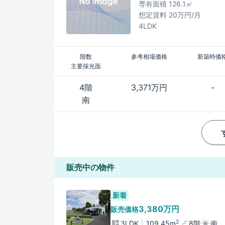
専有面積 126.1㎡
想定賃料 20万円/月
4LDK
階数
参考相場価格
新築時価
主要採光面
4階
3,371万円
-
南
販売中の物件
新着
3,380万円
販売価格
2
3LDK
109.45m
8階
南