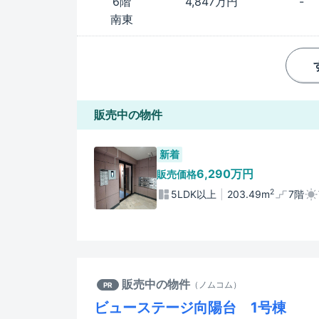
6階
4,847万円
-
南東
販売中の物件
新着
6,290万円
販売価格
2
5LDK以上
203.49m
7階
販売中の物件
（
ノムコム
）
PR
ビューステージ向陽台 1号棟