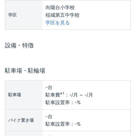
向陽台小学校
稲城第五中学校
学区
学区を見る
設備・特徴
駐車場・駐輪場
-
台
※1
駐車費
：
-
/月 ~
-
/月
駐車場
駐車設置率：
-
%
-
台
バイク置き場
駐車設置率：
-
%