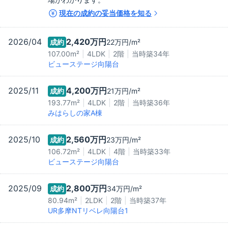
現在の成約の妥当価格を知る
2026/04
2,420万
円
成約
22万
円/m²
107.00m²
4LDK
2階
当時築
34
年
ビューステージ向陽台
2025/11
4,200万
円
成約
21万
円/m²
193.77m²
4LDK
2階
当時築
36
年
みはらしの家A棟
2025/10
2,560万
円
成約
23万
円/m²
106.72m²
4LDK
4階
当時築
33
年
ビューステージ向陽台
2025/09
2,800万
円
成約
34万
円/m²
80.94m²
2LDK
2階
当時築
37
年
UR多摩NTリベレ向陽台1