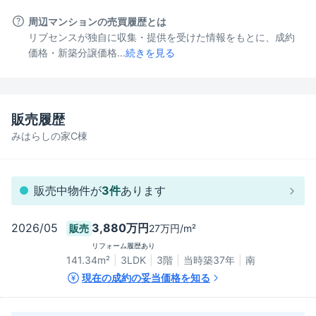
周辺マンションの売買履歴とは
リブセンスが独自に収集・提供を受けた情報をもとに、成約
価格・新築分譲価格...
続きを見る
販売履歴
みはらしの家C棟
販売中物件が
3
件
あります
2026/05
3,880万円
27万円/m²
販売
リフォーム履歴あり
141.34
m²
3LDK
3階
当時築37年
南
現在の成約の妥当価格を知る