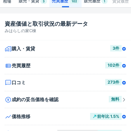
販売・賃貸
売買履歴
販売履歴
相場
賃貸履歴
3
102
1
資産価値と取引状況の最新データ
みはらしの家C棟
購入・賃貸
3
件
売買履歴
102
件
口コミ
273
件
成約の妥当価格を確認
無料
価格推移
前年比
1.5
%