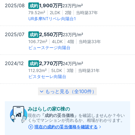
2025/08
1,900万
円
成約
23万
円/m²
79.52m²
2LDK
2階
当時築
37
年
UR多摩NTリベレ向陽台1
2025/07
2,550万
円
成約
23万
円/m²
106.72m²
4LDK
4階
当時築
33
年
ビューステージ向陽台
2024/12
2,770万
円
成約
24万
円/m²
112.92m²
5LDK
3階
当時築
31
年
ビスタセーレ向陽台
もっと見る（全
100
件）
みはらしの家C棟
の
現在の
「成約の妥当価格」
を確認しませんか？今い
くらでマンションが売れるか、相場がわかります。
現在の成約の妥当価格を確認する