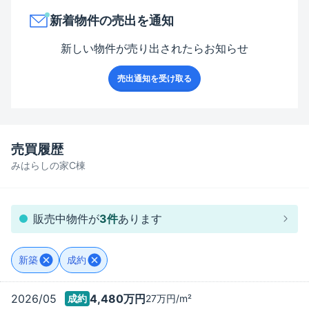
新着物件の売出を通知
新しい物件が売り出されたらお知らせ
売出通知を受け取る
売買履歴
みはらしの家C棟
販売中物件が
3
件
あります
新築
成約
2026/05
4,480万
円
成約
27万
円/m²