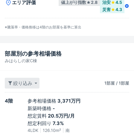
エリア評価
値上がり指数
2.8
治安
4.5
災害
4.3
※騰落率・価格推移は
4階
のお部屋を基準に算出
部屋別の参考相場価格
みはらしの家C棟
絞り込み
1
部屋
/
1
部屋
4階
参考相場価格
3,371万円
新築時価格
-
想定賃料
20.5万円/月
想定利回り
7.3%
4LDK
126.10
m²
南