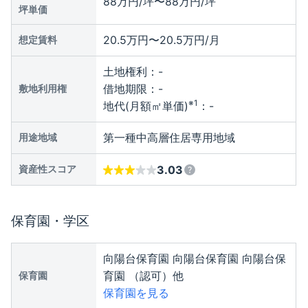
88万円/坪〜88万円/坪
坪単価
20.5万円〜20.5万円/月
想定賃料
土地権利：
-
借地期限：
-
敷地利用権
※1
地代(月額㎡単価)
：
-
第一種中高層住居専用地域
用途地域
資産性スコア
3.03
保育園・学区
向陽台保育園 向陽台保育園 向陽台保
育園 （認可）他
保育園
保育園を見る