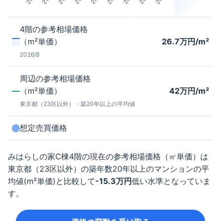
4階
の参考相場価格
（m²単価）
26.7
万円/m²
2026/8
周辺の参考相場価格
（m²単価）
42
万円/m²
東京都（23区以外）
・築
20年以上
の平均値
想定売買価格
みはらしの家C棟
4階
の現在の参考相場価格（㎡単価）は
東京都（23区以外）
の築年数
20年以上
のマンションの平
均値(m²単価)と比較して
-15.3
万円
低い水準となっていま
す。