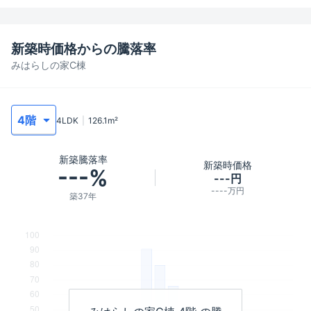
新築時価格からの騰落率
みはらしの家C棟
4LDK
126.1
m²
新築騰落率
新築時価格
---%
---円
----万円
築37年