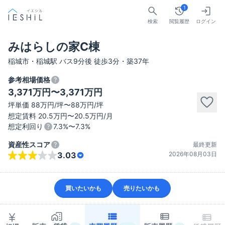
1
検索
閲覧履歴
ログイン
みはらしの家C棟
稲城市・稲城駅 バス9分後 徒歩3分・築37年
参考相場価格
3,371万円〜3,371万円
坪単価 88万円/坪〜88万円/坪
想定賃料 20.5万円〜20.5万円/月
想定利回り
7.3%〜7.3%
資産性スコア
最終更新
2026年08月03日
3.03
買いたいかも
売りたいかも