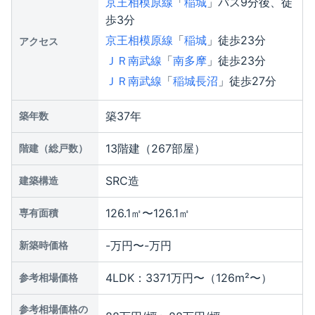
京王相模原線
「
稲城
」バス9分後、徒
歩3分
京王相模原線
「
稲城
」徒歩23分
アクセス
ＪＲ南武線
「
南多摩
」徒歩23分
ＪＲ南武線
「
稲城長沼
」徒歩27分
築37年
築年数
13階建（267部屋）
階建（総戸数）
SRC造
建築構造
126.1㎡〜126.1㎡
専有面積
-万円〜-万円
新築時価格
4LDK：3371万円〜（126m²〜）
参考相場価格
参考相場価格の