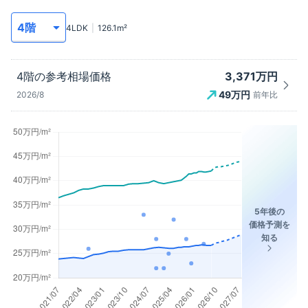
4LDK
126.1
m²
3,371万円
4階
の参考相場価格
49
万円
2026/8
前年比
5年後の
価格予測を
知る