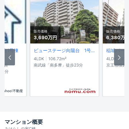
販売価格
販売価格
3,690万
円
6,380万
陽台1号棟
ビューステージ向陽台 1号棟
稲城パー
4LDK
106.72
m²
4LDK
92.
4丁目
南武線「南多摩」徒歩23分
京王相模原
23分
マンション概要
みはらしの家C棟