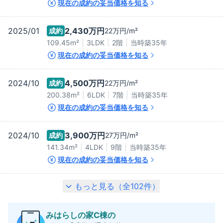
現在の成約の妥当価格を知る
2025/01
2,430万
円
成約
22万
円/m²
109.45m²
3LDK
2階
当時築
35
年
現在の成約の妥当価格を知る
2024/10
4,500万
円
成約
22万
円/m²
200.38m²
6LDK
7階
当時築
35
年
現在の成約の妥当価格を知る
2024/10
3,900万
円
成約
27万
円/m²
141.34m²
4LDK
9階
当時築
35
年
現在の成約の妥当価格を知る
もっと見る（全
102
件）
みはらしの家C棟
の