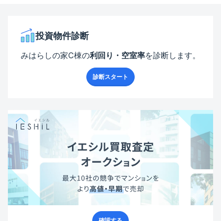
投資物件診断
みはらしの家C棟
の
利回り・空室率
を診断します。
診断スタート
確認する