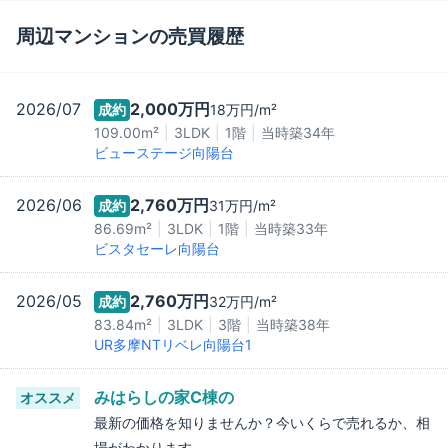
周辺マンションの売買履歴
2026/07
2,000万
円
成約
18万
円/m²
109.00m²
3LDK
1階
当時築
34
年
ビューステージ向陽台
2026/06
2,760万
円
成約
31万
円/m²
86.69m²
3LDK
1階
当時築
33
年
ビスタセーレ向陽台
2026/05
2,760万
円
成約
32万
円/m²
83.84m²
3LDK
3階
当時築
38
年
UR多摩NTリベレ向陽台1
みはらしの家C棟
の
オススメ
最新の価格を知りませんか？今いくらで売れるか、相
場がわかります。