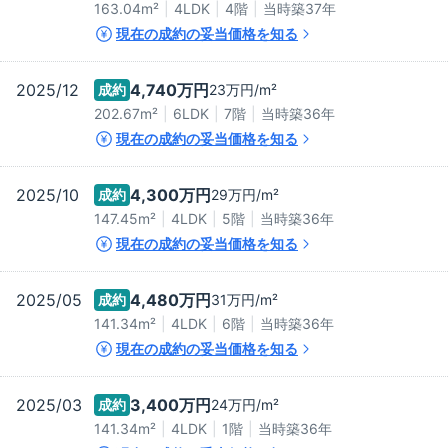
163.04m²
4LDK
4階
当時築
37
年
現在の成約の妥当価格を知る
2025/12
4,740万
円
成約
23万
円/m²
202.67m²
6LDK
7階
当時築
36
年
現在の成約の妥当価格を知る
2025/10
4,300万
円
成約
29万
円/m²
147.45m²
4LDK
5階
当時築
36
年
現在の成約の妥当価格を知る
2025/05
4,480万
円
成約
31万
円/m²
141.34m²
4LDK
6階
当時築
36
年
現在の成約の妥当価格を知る
2025/03
3,400万
円
成約
24万
円/m²
141.34m²
4LDK
1階
当時築
36
年