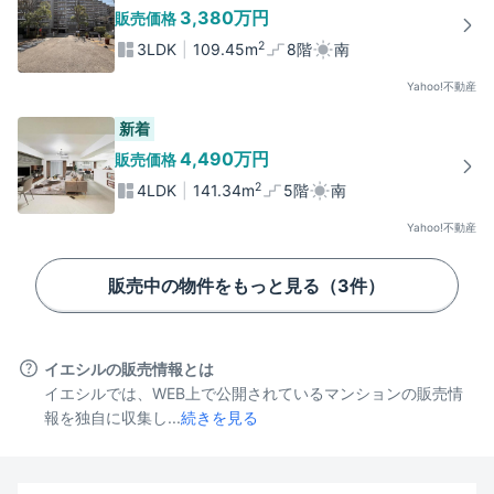
3,380万
円
販売価格
2
3LDK
109.45
m
8階
南
Yahoo!不動産
新着
4,490万
円
販売価格
2
4LDK
141.34
m
5階
南
Yahoo!不動産
販売中の物件をもっと見る（
3
件）
イエシルの販売情報とは
イエシルでは、WEB上で公開されているマンションの販売情
報を独自に収集し...
続きを見る