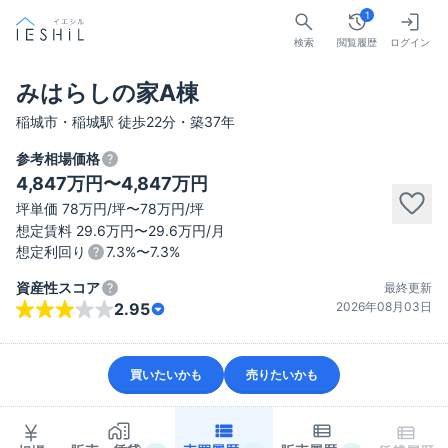
1
検索
閲覧履歴
ログイン
みはらしの家A棟
稲城市・稲城駅 徒歩22分・築37年
参考相場価格
4,847万円〜4,847万円
坪単価 78万円/坪〜78万円/坪
想定賃料 29.6万円〜29.6万円/月
想定利回り
7.3%〜7.3%
資産性スコア
最終更新
2026年08月03日
2.95
買いたいかも
売りたいかも