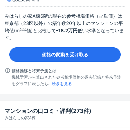
みはらしの家A棟
6階
の現在の参考相場価格（㎡単価）は
東京都（23区以外）
の築年数
20年以上
のマンションの平
均値(m²単価)と比較して
-18.2
万円
低い水準となっていま
す。
価格の変動を受け取る
価格推移と将来予測とは
機械学習から算出された参考相場価格の過去記録と将来予測
をグラフに表したも...
続きを見る
マンションの口コミ・評判(
273
件)
みはらしの家A棟