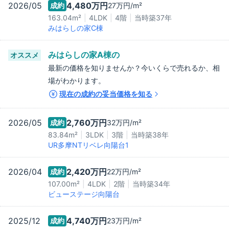
2026/05
4,480万
円
成約
27万
円/m²
163.04m²
4LDK
4階
当時築
37
年
みはらしの家C棟
みはらしの家A棟
の
オススメ
最新の価格を知りませんか？今いくらで売れるか、相
場がわかります。
現在の成約の妥当価格を知る
2026/05
2,760万
円
成約
32万
円/m²
83.84m²
3LDK
3階
当時築
38
年
UR多摩NTリベレ向陽台1
2026/04
2,420万
円
成約
22万
円/m²
107.00m²
4LDK
2階
当時築
34
年
ビューステージ向陽台
2025/12
4,740万
円
成約
23万
円/m²