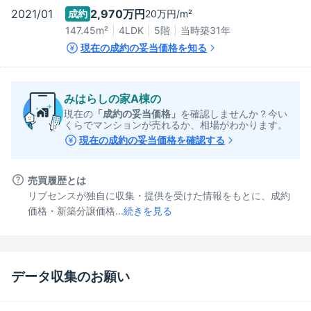
2021/01
2,970万
円
成約
20万
円/m²
147.45m²
4LDK
5階
当時築
31
年
現在の成約の妥当価格を知る
みはらしの家A棟
の
現在の
「成約の妥当価格」
を確認しませんか？今い
くらでマンションが売れるか、相場がわかります。
現在の成約の妥当価格を確認する
売買履歴とは
リブセンスが独自に収集・提供を受けた情報をもとに、成約
価格・新築分譲価格...
続きを見る
データ収集のお願い