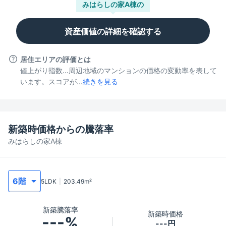
みはらしの家A棟
の
資産価値の詳細を確認する
居住エリアの評価とは
値上がり指数…周辺地域のマンションの価格の変動率を表して
います。スコアが...
続きを見る
新築時価格からの騰落率
みはらしの家A棟
5LDK
203.49
m²
新築騰落率
新築時価格
---%
---円