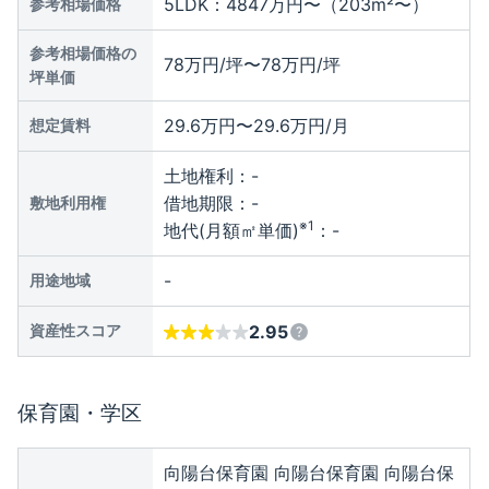
5LDK：4847万円〜（203m²〜）
参考相場価格
参考相場価格の
78万円/坪〜78万円/坪
坪単価
29.6万円〜29.6万円/月
想定賃料
土地権利：
-
借地期限：
-
敷地利用権
※1
地代(月額㎡単価)
：
-
-
用途地域
資産性スコア
2.95
保育園・学区
向陽台保育園 向陽台保育園 向陽台保