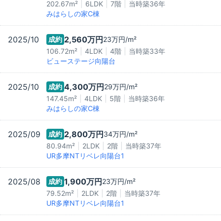
202.67m²
6LDK
7階
当時築
36
年
みはらしの家C棟
2025/10
2,560万
円
成約
23万
円/m²
106.72m²
4LDK
4階
当時築
33
年
ビューステージ向陽台
2025/10
4,300万
円
成約
29万
円/m²
147.45m²
4LDK
5階
当時築
36
年
みはらしの家C棟
2025/09
2,800万
円
成約
34万
円/m²
80.94m²
2LDK
2階
当時築
37
年
UR多摩NTリベレ向陽台1
2025/08
1,900万
円
成約
23万
円/m²
79.52m²
2LDK
2階
当時築
37
年
UR多摩NTリベレ向陽台1