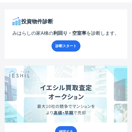
投資物件診断
みはらしの家A棟
の
利回り・空室率
を診断します。
診断スタート
確認する