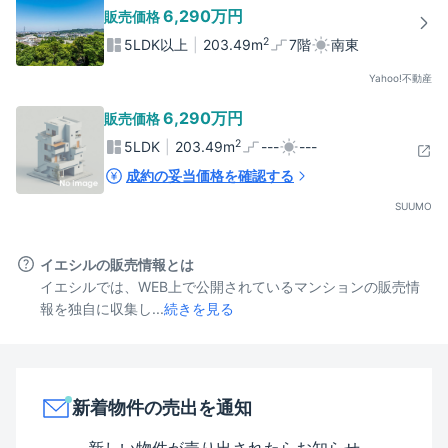
6,290万
円
販売価格
2
5LDK以上
203.49
m
7階
南東
Yahoo!不動産
6,290万
円
販売価格
2
5LDK
203.49
m
---
---
成約の妥当価格を確認する
SUUMO
イエシルの販売情報とは
イエシルでは、WEB上で公開されているマンションの販売情
報を独自に収集し...
続きを見る
新着物件の売出を通知
新しい物件が売り出されたらお知らせ