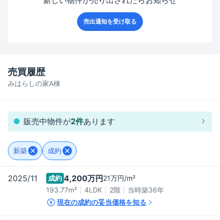
売出通知を受け取る
売買履歴
みはらしの家A棟
販売中物件が
2
件
あります
新築
成約
2025/11
4,200万
円
成約
21万
円/m²
193.77m²
4LDK
2階
当時築
36
年
現在の成約の妥当価格を知る