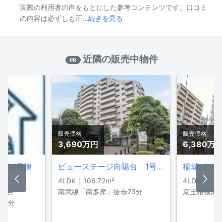
実際の利用者の声をもとにした参考コンテンツです。口コミ
の内容は必ずしも正...
続きを見る
近隣の販売中物件
PR
販売価格
販売価格
3,690万
円
6,380万
陽台1号棟
ビューステージ向陽台 1号棟
稲城パー
4LDK
106.72
m²
4LDK
92.
4丁目
南武線「南多摩」徒歩23分
京王相模原
23分