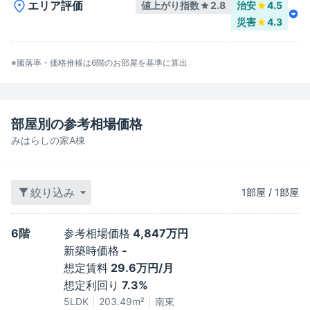
エリア評価
値上がり指数
2.8
治安
4.5
災害
4.3
※騰落率・価格推移は
6階
のお部屋を基準に算出
部屋別の参考相場価格
みはらしの家A棟
絞り込み
1
部屋
/
1
部屋
6階
参考相場価格
4,847万円
新築時価格
-
想定賃料
29.6万円/月
想定利回り
7.3%
5LDK
203.49
m²
南東