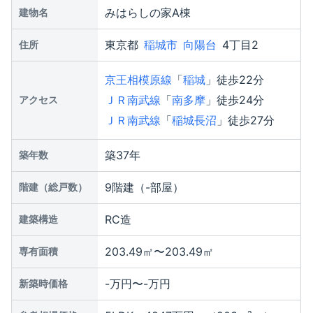
みはらしの家A棟
建物名
東京都
稲城市
向陽台
4丁目2
住所
京王相模原線
「
稲城
」徒歩22分
ＪＲ南武線
「
南多摩
」徒歩24分
アクセス
ＪＲ南武線
「
稲城長沼
」徒歩27分
築37年
築年数
9階建（-部屋）
階建（総戸数）
RC造
建築構造
203.49㎡〜203.49㎡
専有面積
-万円〜-万円
新築時価格