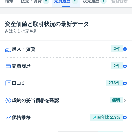
販売・賃貸
売買履歴
販売履歴
相場
賃貸履歴
2
2
1
資産価値と取引状況の最新データ
みはらしの家A棟
購入・賃貸
2
件
売買履歴
2
件
口コミ
273
件
成約の妥当価格を確認
無料
価格推移
前年比
2.3
%