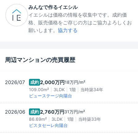
みんなで作るイエシル
イエシルは価格の情報を収集中です。成約価
格、販売価格をご存じの方はご協力よろしくお
願いします。
協力する
周辺マンションの売買履歴
2026/07
2,000万
円
成約
18万
円/m²
109.00m²
3LDK
1階
当時築
34
年
ビューステージ向陽台
2026/06
2,760万
円
成約
31万
円/m²
86.69m²
3LDK
1階
当時築
33
年
ビスタセーレ向陽台