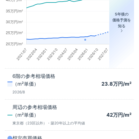
5年後の
価格予測を
知る
6階
の参考相場価格
（m²単価）
23.8
万円/m²
2026/8
周辺の参考相場価格
（m²単価）
42
万円/m²
東京都（23区以外）
・築
20年以上
の平均値
想定売買価格