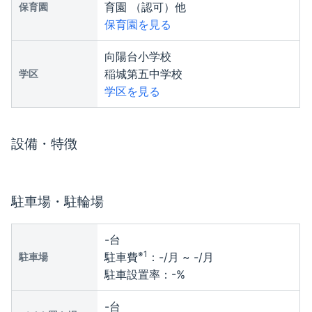
育園 （認可）他
保育園
保育園を見る
向陽台小学校
稲城第五中学校
学区
学区を見る
設備・特徴
駐車場・駐輪場
-
台
※1
駐車費
：
-
/月 ~
-
/月
駐車場
駐車設置率：
-
%
-
台