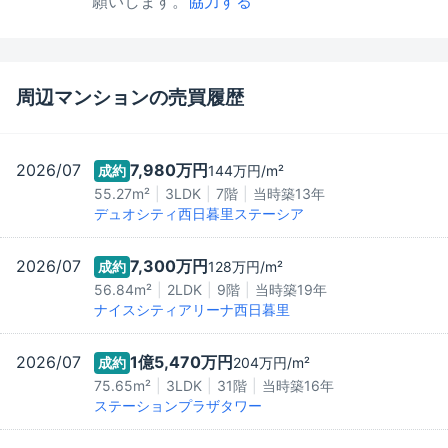
願いします。
協力する
周辺マンションの売買履歴
2026/07
7,980万
円
成約
144万
円/m²
55.27m²
3LDK
7階
当時築
13
年
デュオシティ西日暮里ステーシア
2026/07
7,300万
円
成約
128万
円/m²
56.84m²
2LDK
9階
当時築
19
年
ナイスシティアリーナ西日暮里
2026/07
1億5,470万
円
成約
204万
円/m²
75.65m²
3LDK
31階
当時築
16
年
ステーションプラザタワー