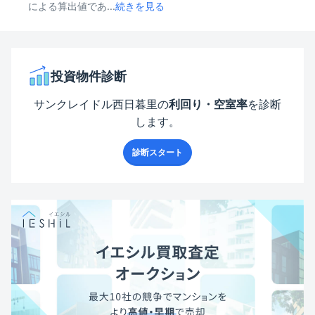
による算出値であ...
続きを見る
投資物件診断
サンクレイドル西日暮里
の
利回り・空室率
を診断
します。
診断スタート