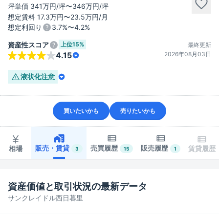
坪単価 341万円/坪〜346万円/坪
想定賃料 17.3万円〜23.5万円/月
想定利回り
3.7%〜4.2%
上位
15%
資産性スコア
最終更新
2026年08月03日
4.15
液状化
注意
買いたいかも
売りたいかも
販売・賃貸
売買履歴
販売履歴
相場
賃貸履歴
3
15
1
資産価値と取引状況の最新データ
サンクレイドル西日暮里