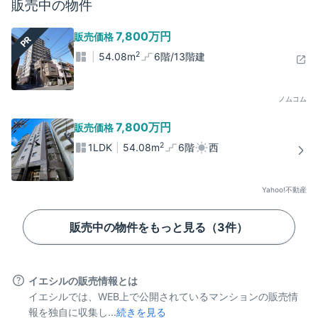
販売中の物件
7,800万円
販売価格
PR
2
54.08
m
6階/13階建
ノムコム
7,800万
円
販売価格
2
1LDK
54.08
m
6階
西
Yahoo!不動産
販売中の物件をもっと見る（
3
件）
イエシルの販売情報とは
イエシルでは、WEB上で公開されているマンションの販売情
報を独自に収集し...
続きを見る