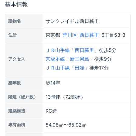
基本情報
サンクレイドル西日暮里
建物名
東京都
荒川区
西日暮里
6丁目53-3
住所
ＪＲ山手線
「
西日暮里
」徒歩5分
京成本線
「
新三河島
」徒歩9分
アクセス
ＪＲ山手線
「
田端
」徒歩17分
築14年
築年数
13階建（72部屋）
階建（総戸数）
RC造
建築構造
54.08㎡〜65.92㎡
専有面積