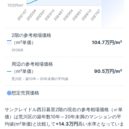
2階
の参考相場価格
（m²単価）
104.7
万円/m²
2026/8
周辺の参考相場価格
（m²単価）
90.5
万円/m²
荒川区
・築
10年～20年未満
の平均値
想定売買価格
サンクレイドル西日暮里
2階
の現在の参考相場価格（㎡単
価）は
荒川区
の築年数
10年～20年未満
のマンションの平
均値(m²単価)と比較して
+
14.3
万円
高い水準となっていま