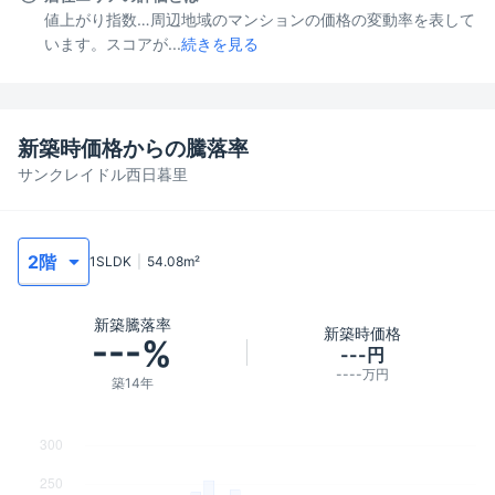
値上がり指数…周辺地域のマンションの価格の変動率を表して
います。スコアが...
続きを見る
新築時価格からの騰落率
サンクレイドル西日暮里
1SLDK
54.08
m²
新築騰落率
新築時価格
---%
---円
----万円
築14年