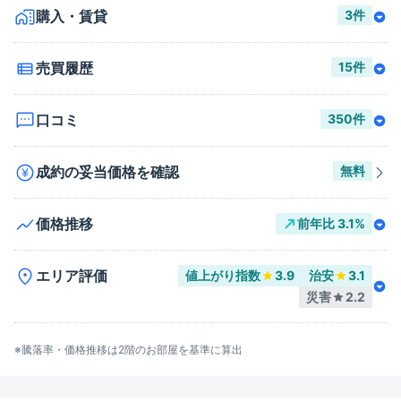
購入・賃貸
3
件
売買履歴
15
件
口コミ
350
件
成約の妥当価格を確認
無料
価格推移
前年比
3.1
%
エリア評価
値上がり指数
3.9
治安
3.1
災害
2.2
※騰落率・価格推移は
2階
のお部屋を基準に算出