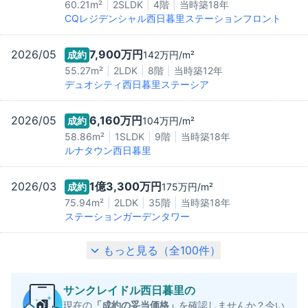
60.21m²
2SLDK
4階
当時築
18
年
CQレジデンシャル西日暮里ステーションフロント
2026/05
7,900万
円
成約
142万
円/m²
55.27m²
2LDK
8階
当時築
12
年
デュオシティ西日暮里ステーシア
2026/05
6,160万
円
成約
104万
円/m²
58.86m²
1SLDK
9階
当時築
18
年
ルナタウン西日暮里
2026/03
1億3,300万
円
成約
175万
円/m²
75.94m²
2LDK
35階
当時築
18
年
ステーションガーデンタワー
もっと見る（全
100
件）
サンクレイドル西日暮里
の
現在の
「成約の妥当価格」
を確認しませんか？今い