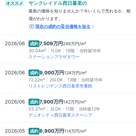
サンクレイドル西日暮里
の
オススメ
最新の価格を知りませんか？今いくらで売れるか、相
場がわかります。
現在の成約の妥当価格を知る
2026/06
7,509万
円
成約
249万
円/m²
30.04m²
1LDK
19階
当時築
16
年
ステーションプラザタワー
2026/06
9,000万
円
成約
124万
円/m²
72.22m²
2SLDK
13階
当時築
15
年
リストレジデンス西日暮里壱番館
2026/06
7,900万
円
成約
142万
円/m²
55.27m²
3LDK
11階
当時築
12
年
デュオシティ西日暮里ステーシア
2026/05
6,900万
円
成約
114万
円/m²