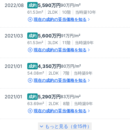
2022/08
5,590万
円
成約
90万
円/m²
61.53m²
2LDK
10階
当時築
10
年
現在の成約の妥当価格を知る
2021/03
5,600万
円
成約
91万
円/m²
61.53m²
3LDK
11階
当時築
9
年
現在の成約の妥当価格を知る
2021/01
4,350万
円
成約
80万
円/m²
54.08m²
2LDK
7階
当時築
9
年
現在の成約の妥当価格を知る
2021/01
5,290万
円
成約
83万
円/m²
63.69m²
2LDK
8階
当時築
9
年
現在の成約の妥当価格を知る
もっと見る（全
15
件）