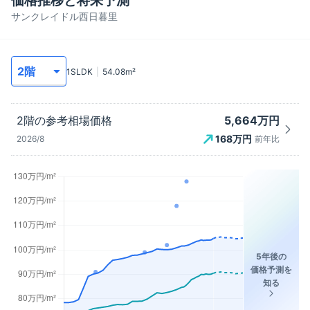
価格推移と将来予測
サンクレイドル西日暮里
1SLDK
54.08
m²
5,664万円
2階
の参考相場価格
168
万円
2026/8
前年比
5年後の
価格予測を
知る