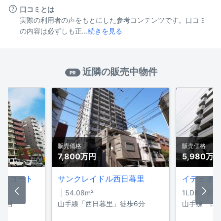
口コミとは
実際の利用者の声をもとにした参考コンテンツです。口コミ
の内容は必ずしも正...
続きを見る
近隣の販売中物件
PR
販売価格
販売価格
7,800万
円
5,980万
カイコート
サンクレイドル西日暮里
イデェオ
54.08
m²
1LDK
33.7
丁目
山手線「西日暮里」徒歩6分
山手線「日
0分