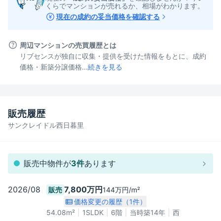
くらでマンションが売れるか、相場がわかります。
現在の成約の妥当価格を確認する
周辺マンションの売買履歴とは
リブセンスが独自に収集・提供を受けた情報をもとに、成約
価格・新築分譲価格...
続きを見る
販売履歴
サンクレイドル西日暮里
販売中物件が
3
件
あります
2026/08
7,800万円
144万円/m²
販売
価格変更の履歴（
1
件）
54.08
m²
1SLDK
6階
当時築14年
西