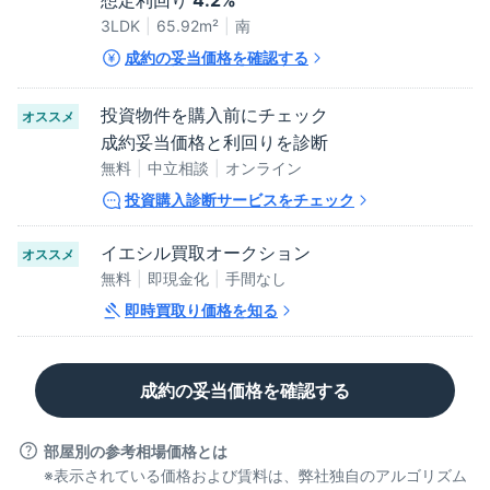
想定利回り
4.2%
3LDK
65.92
m²
南
成約の妥当価格を確認する
投資物件を購入前にチェック
オススメ
成約妥当価格と利回りを診断
無料
中立相談
オンライン
投資購入診断サービスをチェック
イエシル買取オークション
オススメ
無料
即現金化
手間なし
即時買取り価格を知る
成約の妥当価格を確認する
部屋別の参考相場価格とは
※表示されている価格および賃料は、弊社独自のアルゴリズム