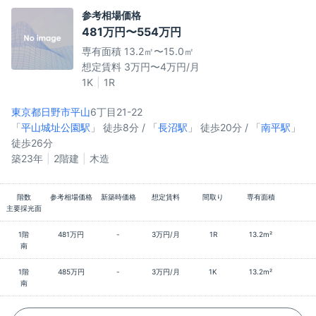
参考相場価格
481万円〜554万円
専有面積 13.2㎡〜15.0㎡
想定賃料 3万円〜4万円/月
1K
1R
東京都日野市
平山
6丁目21-22
「
平山城址公園駅
」 徒歩8分 / 「
長沼駅
」 徒歩20分 / 「
南平駅
」
徒歩26分
築23年
2階建
木造
階数
参考相場価格
新築時価格
想定賃料
間取り
専有面積
主要採光面
1階
481万円
-
3万円/月
1R
13.2m²
南
1階
485万円
-
3万円/月
1K
13.2m²
南