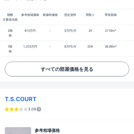
階数
参考相場価格
新築時価格
想定賃料
間取り
専有面積
主要採光面
2階
813万円
-
5万円/月
2K
27.16m²
南
1階
1,203万円
-
6万円/月
2DK
38.88m²
南
すべての部屋価格を見る
T.S.COURT
3.09
参考相場価格