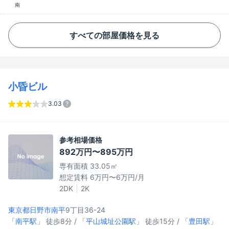
南
すべての部屋価格を見る
小昏ビル
3.03
参考相場価格
892万円〜895万円
専有面積 33.05㎡
想定賃料 6万円〜6万円/月
2DK
2K
東京都日野市
南平
9丁目36-24
「
南平駅
」 徒歩8分 / 「
平山城址公園駅
」 徒歩15分 / 「
豊田駅
」