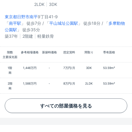
2LDK
3DK
東京都日野市
南平
9丁目41-9
「
南平駅
」 徒歩7分 / 「
平山城址公園駅
」 徒歩18分 / 「
多摩動物
公園駅
」 徒歩35分
築37年
2階建
軽量鉄骨
階数
参考相場価格
新築時価格
想定賃料
間取り
専有面積
主要採光面
1階
1,448万円
-
7万円/月
3DK
53.59m²
南
2階
1,588万円
-
8万円/月
2LDK
53.59m²
南
すべての部屋価格を見る