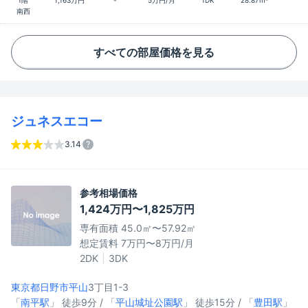
1階
1,163万円
-
5万円/月
1DK
28.87m²
南西
すべての部屋価格を見る
ジュネスエコー
3.14
参考相場価格
1,424万円〜1,825万円
専有面積 45.0㎡〜57.92㎡
想定賃料 7万円〜8万円/月
2DK
3DK
東京都日野市
平山
3丁目1-3
「
南平駅
」 徒歩9分 / 「
平山城址公園駅
」 徒歩15分 / 「
豊田駅
」