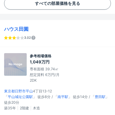
すべての部屋価格を見る
ハウス田園
3.02
参考相場価格
1,049万円
専有面積 39.74㎡
想定賃料 6万円/月
2DK
東京都日野市
平山
4丁目13-12
「
平山城址公園駅
」 徒歩8分 / 「
南平駅
」 徒歩14分 / 「
豊田駅
」
徒歩20分
築35年
2階建
木造