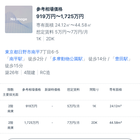
参考相場価格
919万円〜1,725万円
専有面積 24.12㎡〜44.58㎡
想定賃料 5万円〜7万円/月
1K
2DK
東京都日野市
南平
7丁目6-5
「
南平駅
」 徒歩2分 / 「
多摩動物公園駅
」 徒歩14分 / 「
豊田駅
」
徒歩15分
築26年
4階建
RC造
階数
参考相場価格
新築時価格
想定賃料
間取り
専有面積
主要採光面
2階
919万円
-
5万円/月
1K
24.12m²
南東
2階
1,725万円
-
7万円/月
2DK
44.58m²
南東