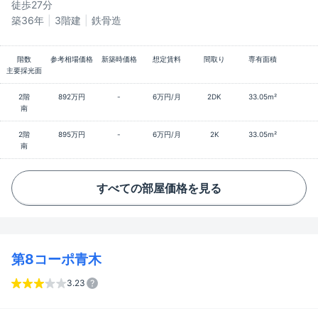
徒歩27分
築36年
3階建
鉄骨造
階数
参考相場価格
新築時価格
想定賃料
間取り
専有面積
主要採光面
2階
892万円
-
6万円/月
2DK
33.05m²
南
2階
895万円
-
6万円/月
2K
33.05m²
南
すべての部屋価格を見る
第8コーポ青木
3.23