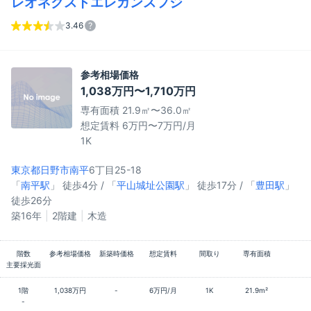
レオネクストエレガンスフジ
3.46
参考相場価格
1,038万円〜1,710万円
専有面積 21.9㎡〜36.0㎡
想定賃料 6万円〜7万円/月
1K
東京都日野市
南平
6丁目25-18
「
南平駅
」 徒歩4分 / 「
平山城址公園駅
」 徒歩17分 / 「
豊田駅
」
徒歩26分
築16年
2階建
木造
階数
参考相場価格
新築時価格
想定賃料
間取り
専有面積
主要採光面
1階
1,038万円
-
6万円/月
1K
21.9m²
-