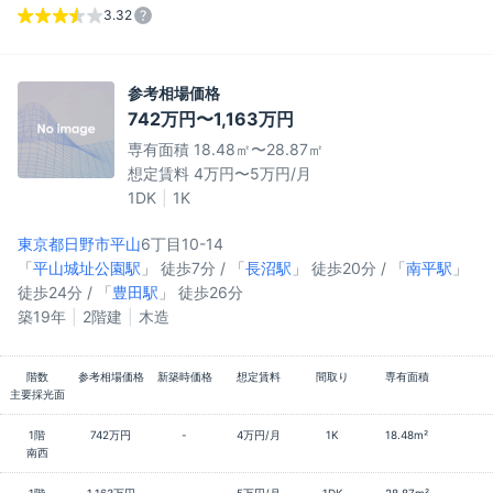
3.32
参考相場価格
742万円〜1,163万円
専有面積 18.48㎡〜28.87㎡
想定賃料 4万円〜5万円/月
1DK
1K
東京都日野市
平山
6丁目10-14
「
平山城址公園駅
」 徒歩7分 / 「
長沼駅
」 徒歩20分 / 「
南平駅
」
徒歩24分 / 「
豊田駅
」 徒歩26分
築19年
2階建
木造
階数
参考相場価格
新築時価格
想定賃料
間取り
専有面積
主要採光面
1階
742万円
-
4万円/月
1K
18.48m²
南西