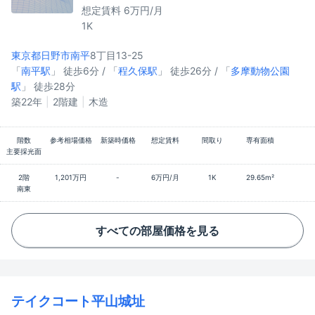
想定賃料 6万円/月
1K
東京都日野市
南平
8丁目13-25
「
南平駅
」 徒歩6分 / 「
程久保駅
」 徒歩26分 / 「
多摩動物公園
駅
」 徒歩28分
築22年
2階建
木造
階数
参考相場価格
新築時価格
想定賃料
間取り
専有面積
主要採光面
2階
1,201万円
-
6万円/月
1K
29.65m²
南東
すべての部屋価格を見る
テイクコート平山城址