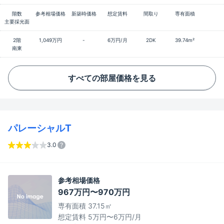
階数
参考相場価格
新築時価格
想定賃料
間取り
専有面積
主要採光面
2階
1,049万円
-
6万円/月
2DK
39.74m²
南東
すべての部屋価格を見る
パレーシャルT
3.0
参考相場価格
967万円〜970万円
専有面積 37.15㎡
想定賃料 5万円〜6万円/月