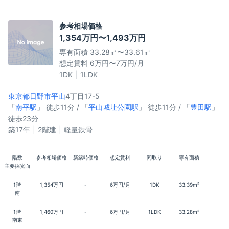
参考相場価格
1,354万円〜1,493万円
専有面積 33.28㎡〜33.61㎡
想定賃料 6万円〜7万円/月
1DK
1LDK
東京都日野市
平山
4丁目17-5
「
南平駅
」 徒歩11分 / 「
平山城址公園駅
」 徒歩11分 / 「
豊田駅
」
徒歩23分
築17年
2階建
軽量鉄骨
階数
参考相場価格
新築時価格
想定賃料
間取り
専有面積
主要採光面
1階
1,354万円
-
6万円/月
1DK
33.39m²
南
1階
1,460万円
-
6万円/月
1LDK
33.28m²
南東