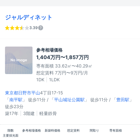
ジャルディネット
3.39
参考相場価格
1,404万円〜1,857万円
専有面積 33.62㎡〜40.29㎡
想定賃料 7万円〜9万円/月
1DK
1LDK
東京都日野市
平山
4丁目17-15
「
南平駅
」 徒歩11分 / 「
平山城址公園駅
」 徒歩11分 / 「
豊田駅
」
徒歩23分
築17年
3階建
軽量鉄骨
階数
参考相場価格
新築時価格
想定賃料
間取り
専有面積
主要採光面