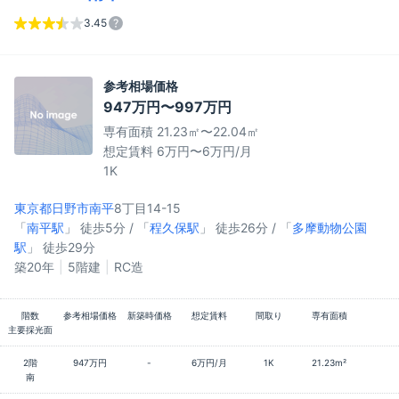
3.45
参考相場価格
947万円〜997万円
専有面積 21.23㎡〜22.04㎡
想定賃料 6万円〜6万円/月
1K
東京都日野市
南平
8丁目14-15
「
南平駅
」 徒歩5分 / 「
程久保駅
」 徒歩26分 / 「
多摩動物公園
駅
」 徒歩29分
築20年
5階建
RC造
階数
参考相場価格
新築時価格
想定賃料
間取り
専有面積
主要採光面
2階
947万円
-
6万円/月
1K
21.23m²
南