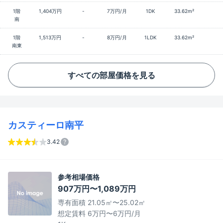
1階
1,404万円
-
7万円/月
1DK
33.62m²
南
1階
1,513万円
-
8万円/月
1LDK
33.62m²
南東
すべての部屋価格を見る
カスティーロ南平
3.42
参考相場価格
907万円〜1,089万円
専有面積 21.05㎡〜25.02㎡
想定賃料 6万円〜6万円/月