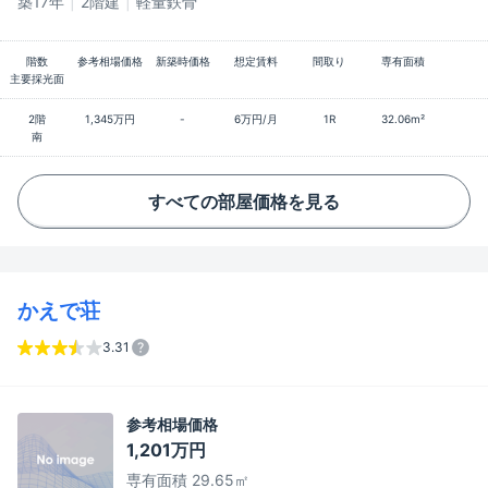
築17年
2階建
軽量鉄骨
階数
参考相場価格
新築時価格
想定賃料
間取り
専有面積
主要採光面
2階
1,345万円
-
6万円/月
1R
32.06m²
南
すべての部屋価格を見る
かえで荘
3.31
参考相場価格
1,201万円
専有面積 29.65㎡