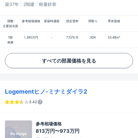
築37年
2階建
軽量鉄骨
階数
参考相場価格
新築時価格
想定賃料
間取り
専有面積
主要採光面
1階
1,390万円
-
7万円/月
3DK
53.68m²
南東
すべての部屋価格を見る
Logementヒノ-ミナミダイラ2
3.42
参考相場価格
813万円〜973万円