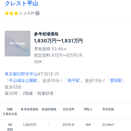
クレスト平山
3.21
参考相場価格
1,830万円〜1,831万円
専有面積 53.46㎡
想定賃料 9万円〜9万円/月
3DK
東京都日野市
平山
4丁目15-21
「
平山城址公園駅
」 徒歩10分 / 「
南平駅
」 徒歩13分 / 「
豊田駅
」
徒歩22分
築30年
2階建
軽量鉄骨
階数
参考相場価格
新築時価格
想定賃料
間取り
専有面積
主要採光面
1階
1,830万円
-
9万円/月
3DK
53.46m²
南西