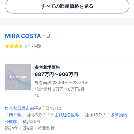
すべての部屋価格を見る
MIRA COSTA・J
3.26
参考相場価格
887万円〜906万円
専有面積 23.59㎡〜23.76㎡
想定賃料 6万円〜6万円/月
1K
東京都日野市
南平
9丁目43-10
「
南平駅
」 徒歩5分 / 「
平山城址公園駅
」 徒歩18分 / 「
多摩動物
公園駅
」 徒歩35分
築24年
2階建
軽量鉄骨