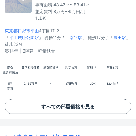
専有面積 43.47㎡〜53.41㎡
想定賃料 8万円〜9万円/月
1LDK
東京都日野市
平山
4丁目17-2
「
平山城址公園駅
」 徒歩11分 / 「
南平駅
」 徒歩12分 / 「
豊田駅
」
徒歩23分
築14年
2階建
軽量鉄骨
階数
参考相場価格
新築時価格
想定賃料
間取り
専有面積
主要採光面
1階
2,195万円
-
8万円/月
1LDK
43.47m²
南東
すべての部屋価格を見る