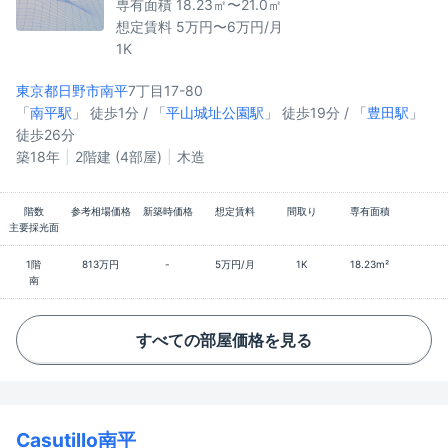
専有面積 18.23㎡〜21.0㎡
想定賃料 5万円〜6万円/月
1K
東京都日野市
南平
7丁目17-80
「
南平駅
」 徒歩1分 / 「
平山城址公園駅
」 徒歩19分 / 「
豊田駅
」
徒歩26分
築18年
2階建 (4部屋)
木造
階数
参考相場価格
新築時価格
想定賃料
間取り
専有面積
主要採光面
1階
813万円
-
5万円/月
1K
18.23m²
南
すべての部屋価格を見る
Casutillo南平