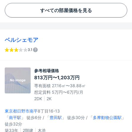
すべての部屋価格を見る
ベルシェモア
3.1
参考相場価格
813万円〜1,203万円
専有面積 27.16㎡〜38.88㎡
想定賃料 5万円〜6万円/月
2DK
2K
東京都日野市
南平
8丁目16-13
「
南平駅
」 徒歩6分 / 「
豊田駅
」 徒歩30分 / 「
多摩動物公園駅
」
徒歩32分
築33年
2階建
木造