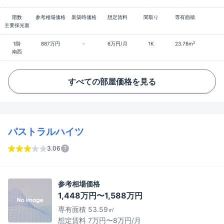
階数
参考相場価格
新築時価格
想定賃料
間取り
専有面積
主要採光面
1階
887万円
-
6万円/月
1K
23.76m²
南西
すべての部屋価格を見る
パストラルハイツ
3.06
参考相場価格
1,448万円〜1,588万円
専有面積 53.59㎡
想定賃料 7万円〜8万円/月