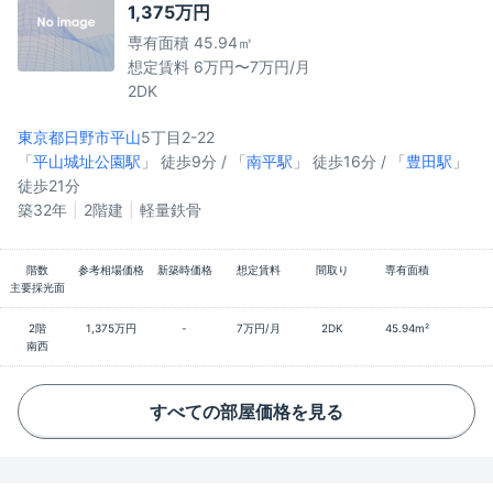
1,375万円
専有面積 45.94㎡
想定賃料 6万円〜7万円/月
2DK
東京都日野市
平山
5丁目2-22
「
平山城址公園駅
」 徒歩9分 / 「
南平駅
」 徒歩16分 / 「
豊田駅
」
徒歩21分
築32年
2階建
軽量鉄骨
階数
参考相場価格
新築時価格
想定賃料
間取り
専有面積
主要採光面
2階
1,375万円
-
7万円/月
2DK
45.94m²
南西
すべての部屋価格を見る