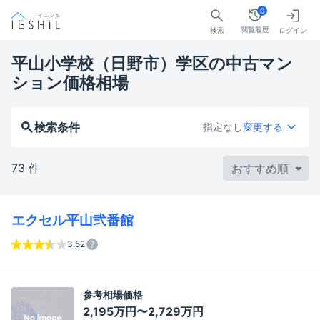
0
閲覧履歴
検索
ログイン
平山小学校（日野市）学区の中古マン
ション価格相場
検索条件
指定なし
変更する
73 件
エクセル平山弐番館
3.52
参考相場価格
2,195万円〜2,729万円