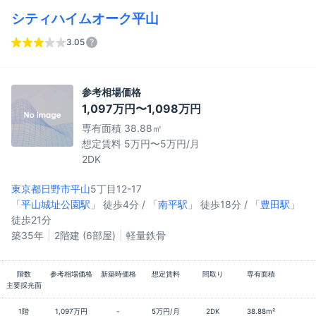
シティハイムオーク平山
3.05
参考相場価格
1,097万円〜1,098万円
専有面積 38.88㎡
想定賃料 5万円〜5万円/月
2DK
東京都日野市
平山
5丁目12-17
「
平山城址公園駅
」 徒歩4分 / 「
南平駅
」 徒歩18分 / 「
豊田駅
」
徒歩21分
築35年
2階建 (6部屋)
軽量鉄骨
階数
参考相場価格
新築時価格
想定賃料
間取り
専有面積
主要採光面
1階
1,097万円
-
5万円/月
2DK
38.88m²