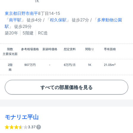
1K
東京都日野市
南平
8丁目14-15
「
南平駅
」 徒歩4分 / 「
程久保駅
」 徒歩27分 / 「
多摩動物公園
駅
」 徒歩29分
築20年
5階建
RC造
階数
参考相場価格
新築時価格
想定賃料
間取り
専有面積
主要採光面
2階
907万円
-
6万円/月
1K
21.05m²
南
すべての部屋価格を見る
モナリエ平山
3.37