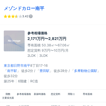
メゾンドカロー南平
3.42
参考相場価格
2,171万円〜2,821万円
専有面積 50.38㎡〜67.06㎡
想定賃料 9万円〜10万円/月
2LDK
3LDK
東京都日野市
南平
8丁目17-16
「
南平駅
」 徒歩2分 / 「
豊田駅
」 徒歩28分 / 「
多摩動物公園駅
」
徒歩32分
築25年
6階建
RC造
階数
参考相場価格
新築時価格
想定賃料
間取り
専有面積
主要採光面