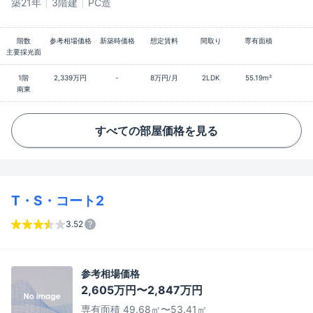
築21年
3階建
PC造
階数
参考相場価格
新築時価格
想定賃料
間取り
専有面積
主要採光面
1階
2,339万円
-
8万円/月
2LDK
55.19m²
南東
すべての部屋価格を見る
T・S・コート2
3.52
参考相場価格
2,605万円〜2,847万円
専有面積 49.68㎡〜53.41㎡