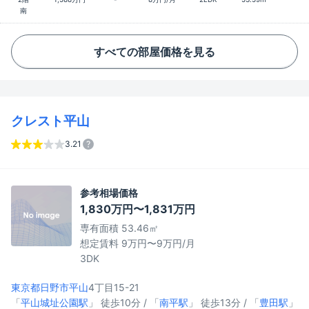
南
すべての部屋価格を見る
クレスト平山
3.21
参考相場価格
1,830万円〜1,831万円
専有面積 53.46㎡
想定賃料 9万円〜9万円/月
3DK
東京都日野市
平山
4丁目15-21
「
平山城址公園駅
」 徒歩10分 / 「
南平駅
」 徒歩13分 / 「
豊田駅
」