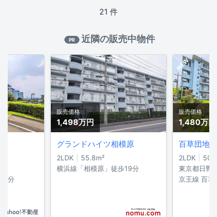
21 件
近隣の販売中物件
PR
NEW
販売価格
販売価格
1,498万円
1,480万円
棟
グランドハイツ相模原
百草団地2-
2LDK
55.8m²
2LDK
50.
横浜線「相模原」徒歩19分
東京都日野
20分
京王線 百草