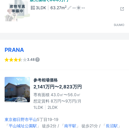
2
3LDK
63.27m
--
--
SUUMO
PRANA
3.48
参考相場価格
2,141万円〜2,823万円
専有面積 43.0㎡〜56.0㎡
想定賃料 8万円〜9万円/月
1LDK
2LDK
東京都日野市
平山
5丁目19-19
「
平山城址公園駅
」 徒歩2分 / 「
南平駅
」 徒歩21分 / 「
長沼駅
」