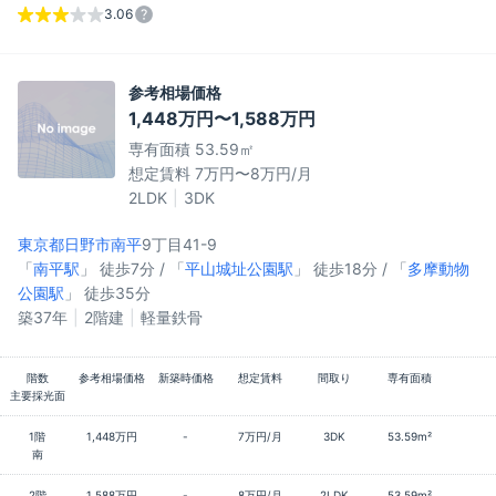
3.06
参考相場価格
1,448万円〜1,588万円
専有面積 53.59㎡
想定賃料 7万円〜8万円/月
2LDK
3DK
東京都日野市
南平
9丁目41-9
「
南平駅
」 徒歩7分 / 「
平山城址公園駅
」 徒歩18分 / 「
多摩動物
公園駅
」 徒歩35分
築37年
2階建
軽量鉄骨
階数
参考相場価格
新築時価格
想定賃料
間取り
専有面積
主要採光面
1階
1,448万円
-
7万円/月
3DK
53.59m²
南
2階
1,588万円
-
8万円/月
2LDK
53.59m²