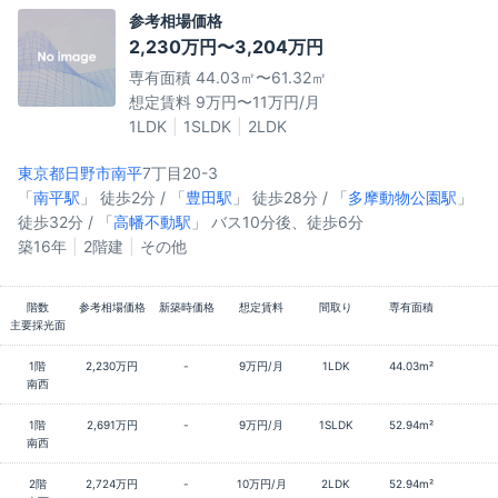
参考相場価格
2,230万円〜3,204万円
専有面積 44.03㎡〜61.32㎡
想定賃料 9万円〜11万円/月
1LDK
1SLDK
2LDK
東京都日野市
南平
7丁目20-3
「
南平駅
」 徒歩2分 / 「
豊田駅
」 徒歩28分 / 「
多摩動物公園駅
」
徒歩32分 / 「
高幡不動駅
」 バス10分後、徒歩6分
築16年
2階建
その他
階数
参考相場価格
新築時価格
想定賃料
間取り
専有面積
主要採光面
1階
2,230万円
-
9万円/月
1LDK
44.03m²
南西
1階
2,691万円
-
9万円/月
1SLDK
52.94m²
南西
2階
2,724万円
-
10万円/月
2LDK
52.94m²