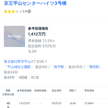
京王平山センターハイツ3号棟
2.8
参考相場価格
1,412万円
専有面積 73.59㎡
想定賃料 9万円/月
3LDK
東京都日野市
平山
3丁目26-1
「
平山城址公園駅
」 徒歩9分 / 「
南平駅
」 徒歩20分 / 「
豊田駅
」
徒歩24分
築48年
4階建
RC造
階数
参考相場価格
新築時価格
想定賃料
間取り
専有面積
主要採光面
4階
1,412万円
-
9万円/月
3LDK
73.59m²
南