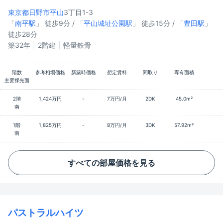
東京都日野市
平山
3丁目1-3
「
南平駅
」 徒歩9分 / 「
平山城址公園駅
」 徒歩15分 / 「
豊田駅
」
徒歩28分
築32年
2階建
軽量鉄骨
階数
参考相場価格
新築時価格
想定賃料
間取り
専有面積
主要採光面
2階
1,424万円
-
7万円/月
2DK
45.0m²
南
1階
1,825万円
-
8万円/月
3DK
57.92m²
南
すべての部屋価格を見る
パストラルハイツ