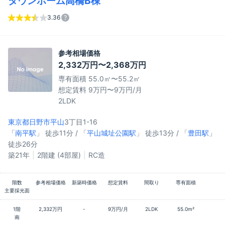
タウンホーム高橋B棟
3.36
参考相場価格
2,332万円〜2,368万円
専有面積 55.0㎡〜55.2㎡
想定賃料 9万円〜9万円/月
2LDK
東京都日野市
平山
3丁目1-16
「
南平駅
」 徒歩11分 / 「
平山城址公園駅
」 徒歩13分 / 「
豊田駅
」
徒歩26分
築21年
2階建 (4部屋)
RC造
階数
参考相場価格
新築時価格
想定賃料
間取り
専有面積
主要採光面
1階
2,332万円
-
9万円/月
2LDK
55.0m²
南