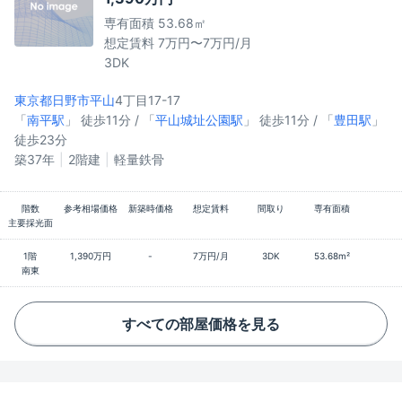
専有面積 53.68㎡
想定賃料 7万円〜7万円/月
3DK
東京都日野市
平山
4丁目17-17
「
南平駅
」 徒歩11分 / 「
平山城址公園駅
」 徒歩11分 / 「
豊田駅
」
徒歩23分
築37年
2階建
軽量鉄骨
階数
参考相場価格
新築時価格
想定賃料
間取り
専有面積
主要採光面
1階
1,390万円
-
7万円/月
3DK
53.68m²
南東
すべての部屋価格を見る