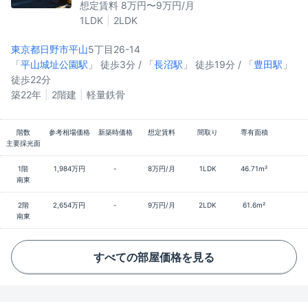
想定賃料 8万円〜9万円/月
1LDK
2LDK
東京都日野市
平山
5丁目26-14
「
平山城址公園駅
」 徒歩3分 / 「
長沼駅
」 徒歩19分 / 「
豊田駅
」
徒歩22分
築22年
2階建
軽量鉄骨
階数
参考相場価格
新築時価格
想定賃料
間取り
専有面積
主要採光面
1階
1,984万円
-
8万円/月
1LDK
46.71m²
南東
2階
2,654万円
-
9万円/月
2LDK
61.6m²
南東
すべての部屋価格を見る