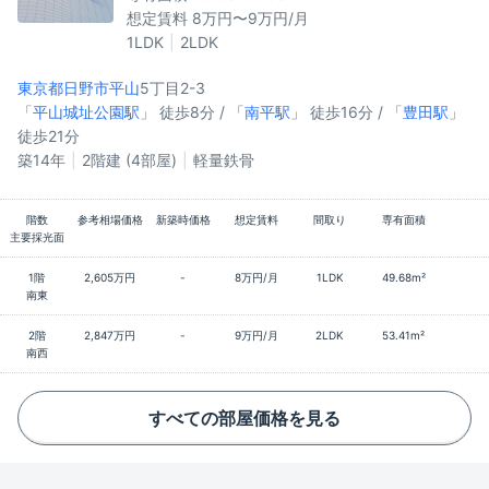
想定賃料 8万円〜9万円/月
1LDK
2LDK
東京都日野市
平山
5丁目2-3
「
平山城址公園駅
」 徒歩8分 / 「
南平駅
」 徒歩16分 / 「
豊田駅
」
徒歩21分
築14年
2階建 (4部屋)
軽量鉄骨
階数
参考相場価格
新築時価格
想定賃料
間取り
専有面積
主要採光面
1階
2,605万円
-
8万円/月
1LDK
49.68m²
南東
2階
2,847万円
-
9万円/月
2LDK
53.41m²
南西
すべての部屋価格を見る