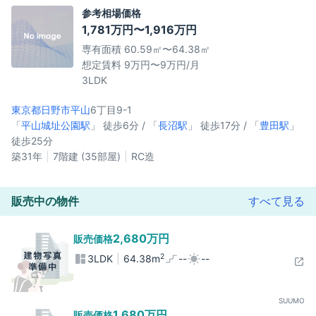
参考相場価格
1,781万円〜1,916万円
専有面積 60.59㎡〜64.38㎡
想定賃料 9万円〜9万円/月
3LDK
東京都日野市
平山
6丁目9-1
「
平山城址公園駅
」 徒歩6分 / 「
長沼駅
」 徒歩17分 / 「
豊田駅
」
徒歩25分
築31年
7階建 (35部屋)
RC造
販売中の物件
すべて見る
2,680万円
販売価格
2
3LDK
64.38m
--
--
SUUMO
1,680万円
販売価格