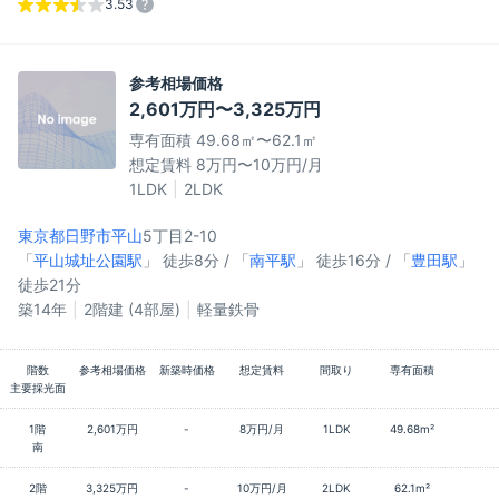
3.53
参考相場価格
2,601万円〜3,325万円
専有面積 49.68㎡〜62.1㎡
想定賃料 8万円〜10万円/月
1LDK
2LDK
東京都日野市
平山
5丁目2-10
「
平山城址公園駅
」 徒歩8分 / 「
南平駅
」 徒歩16分 / 「
豊田駅
」
徒歩21分
築14年
2階建 (4部屋)
軽量鉄骨
階数
参考相場価格
新築時価格
想定賃料
間取り
専有面積
主要採光面
1階
2,601万円
-
8万円/月
1LDK
49.68m²
南
2階
3,325万円
-
10万円/月
2LDK
62.1m²