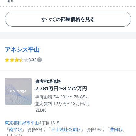
南西
すべての部屋価格を見る
アネシス平山
3.38
参考相場価格
2,781万円〜3,272万円
専有面積 64.29㎡〜75.88㎡
想定賃料 12万円〜13万円/月
2LDK
東京都日野市
平山
4丁目16-8
「
南平駅
」 徒歩8分 / 「
平山城址公園駅
」 徒歩9分 / 「
豊田駅
」