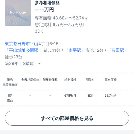
参考相場価格
----万円
専有面積 48.68㎡〜52.74㎡
想定賃料 6万円〜7万円/月
3DK
東京都日野市
平山
4丁目6-15
「
平山城址公園駅
」 徒歩11分 / 「
南平駅
」 徒歩12分 / 「
豊田駅
」
徒歩23分
築39年
2階建
-
階数
参考相場価格
新築時価格
想定賃料
間取り
専有面積
主要採光面
1階
-
-
6万円/月
3DK
52.74m²
南西
すべての部屋価格を見る