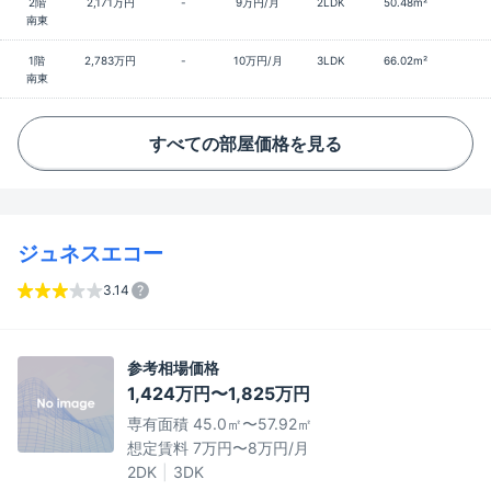
2階
2,171万円
-
9万円/月
2LDK
50.48m²
南東
1階
2,783万円
-
10万円/月
3LDK
66.02m²
南東
すべての部屋価格を見る
ジュネスエコー
3.14
参考相場価格
1,424万円〜1,825万円
専有面積 45.0㎡〜57.92㎡
想定賃料 7万円〜8万円/月
2DK
3DK