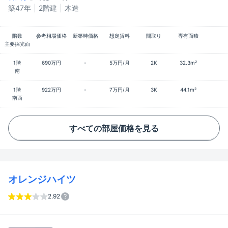
築47年
2階建
木造
階数
参考相場価格
新築時価格
想定賃料
間取り
専有面積
主要採光面
1階
690万円
-
5万円/月
2K
32.3m²
南
1階
922万円
-
7万円/月
3K
44.1m²
南西
すべての部屋価格を見る
オレンジハイツ
2.92