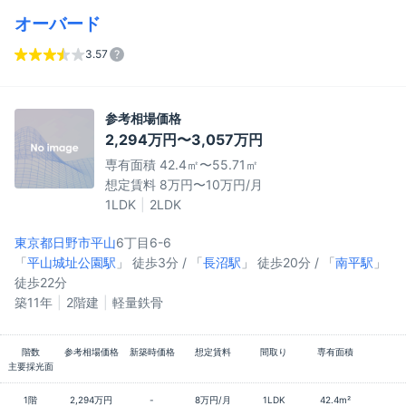
オーバード
3.57
参考相場価格
2,294万円〜3,057万円
専有面積 42.4㎡〜55.71㎡
想定賃料 8万円〜10万円/月
1LDK
2LDK
東京都日野市
平山
6丁目6-6
「
平山城址公園駅
」 徒歩3分 / 「
長沼駅
」 徒歩20分 / 「
南平駅
」
徒歩22分
築11年
2階建
軽量鉄骨
階数
参考相場価格
新築時価格
想定賃料
間取り
専有面積
主要採光面
1階
2,294万円
-
8万円/月
1LDK
42.4m²