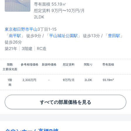
専有面積 55.19㎡
想定賃料 9万円〜10万円/月
2LDK
東京都日野市
平山
3丁目1-15
「
南平駅
」 徒歩9分 / 「
平山城址公園駅
」 徒歩13分 / 「
豊田駅
」
徒歩26分
築21年
3階建
RC造
階数
参考相場価格
新築時価格
想定賃料
間取り
専有面積
主要採光面
1階
2,333万円
-
9万円/月
2LDK
55.19m²
南
すべての部屋価格を見る