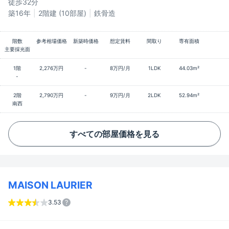
徒歩32分
築16年
2階建 (10部屋)
鉄骨造
階数
参考相場価格
新築時価格
想定賃料
間取り
専有面積
主要採光面
1階
2,276万円
-
8万円/月
1LDK
44.03m²
-
2階
2,790万円
-
9万円/月
2LDK
52.94m²
南西
すべての部屋価格を見る
MAISON LAURIER
3.53