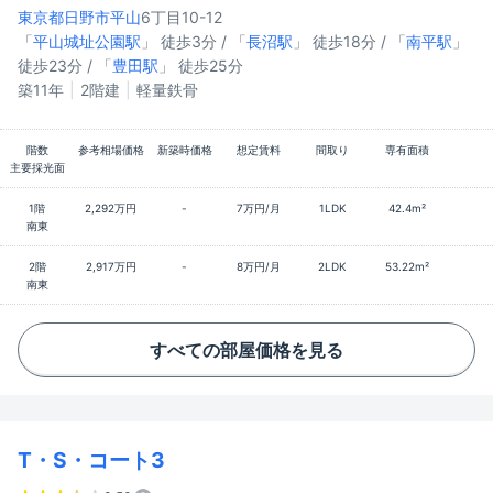
東京都日野市
平山
6丁目10-12
「
平山城址公園駅
」 徒歩3分 / 「
長沼駅
」 徒歩18分 / 「
南平駅
」
徒歩23分 / 「
豊田駅
」 徒歩25分
築11年
2階建
軽量鉄骨
階数
参考相場価格
新築時価格
想定賃料
間取り
専有面積
主要採光面
1階
2,292万円
-
7万円/月
1LDK
42.4m²
南東
2階
2,917万円
-
8万円/月
2LDK
53.22m²
南東
すべての部屋価格を見る
T・S・コート3