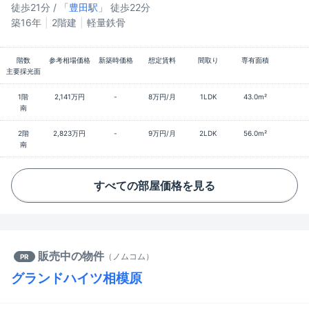
徒歩21分 / 「
豊田駅
」 徒歩22分
築16年
2階建
軽量鉄骨
階数
参考相場価格
新築時価格
想定賃料
間取り
専有面積
主要採光面
1階
2,141万円
-
8万円/月
1LDK
43.0m²
南
2階
2,823万円
-
9万円/月
2LDK
56.0m²
南
すべての部屋価格を見る
販売中の物件
（
ノムコム
）
PR
グランドハイツ相模原