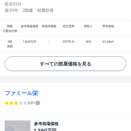
徒歩22分
築30年
2階建
軽量鉄骨
階数
参考相場価格
新築時価格
想定賃料
間取り
専有面積
主要採光面
1階
1,830万円
-
9万円/月
3DK
53.46m²
南西
すべての部屋価格を見る
ファミール栄
3.01
参考相場価格
1,390万円