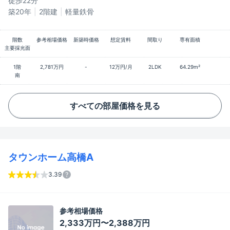
徒歩22分
築20年
2階建
軽量鉄骨
階数
参考相場価格
新築時価格
想定賃料
間取り
専有面積
主要採光面
1階
2,781万円
-
12万円/月
2LDK
64.29m²
南
すべての部屋価格を見る
タウンホーム高橋A
3.39
参考相場価格
2,333万円〜2,388万円