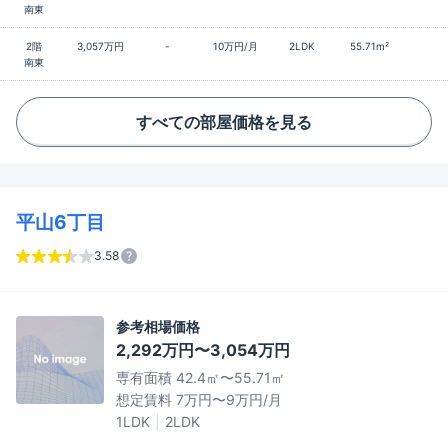
南東
2階
3,057万円
-
10万円/月
2LDK
55.71m²
南東
すべての部屋価格を見る
平山6丁目
3.58
参考相場価格
2,292万円〜3,054万円
専有面積 42.4㎡〜55.71㎡
想定賃料 7万円〜9万円/月
1LDK
2LDK