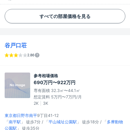
すべての部屋価格を見る
谷戸口荘
2.86
参考相場価格
690万円〜922万円
専有面積 32.3㎡〜44.1㎡
想定賃料 5万円〜7万円/月
2K
3K
東京都日野市
南平
9丁目41-12
「
南平駅
」 徒歩7分 / 「
平山城址公園駅
」 徒歩18分 / 「
多摩動物
公園駅
」 徒歩35分