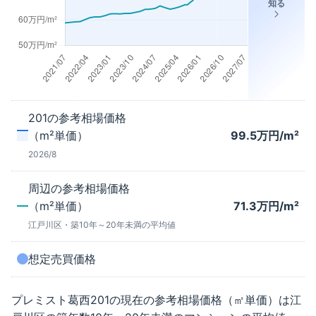
知る
201
の参考相場価格
（m²単価）
99.5
万円/m²
2026/8
周辺の参考相場価格
（m²単価）
71.3
万円/m²
江戸川区
・築
10年～20年未満
の平均値
想定売買価格
プレミスト葛西
201
の現在の参考相場価格（㎡単価）は
江