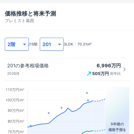
価格推移と将来予測
プレミスト葛西
/
15
階
3LDK
70.31
m²
6,996万円
201
の参考相場価格
505
万円
2026/8
前年比
5年後の
価格予測を