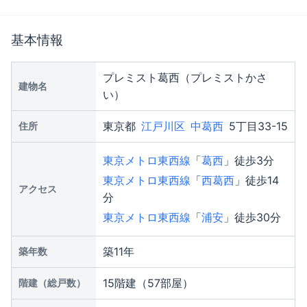
基本情報
プレミスト葛西
（プレミストかさ
建物名
い）
東京都
江戸川区
中葛西
5丁目33-15
住所
東京メトロ東西線
「
葛西
」徒歩3分
東京メトロ東西線
「
西葛西
」徒歩14
アクセス
分
東京メトロ東西線
「
浦安
」徒歩30分
築11年
築年数
15階建（57部屋）
階建（総戸数）