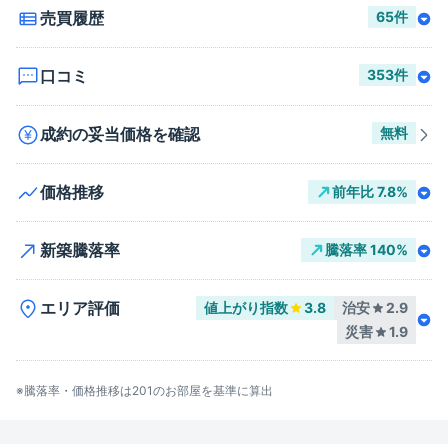
売買履歴
65
件
口コミ
353
件
成約の妥当価格を確認
無料
価格推移
前年比
7.8
%
新築騰落率
騰落率
140
%
エリア評価
値上がり指数
3.8
治安
2.9
災害
1.9
※騰落率・価格推移は
201
のお部屋を基準に算出