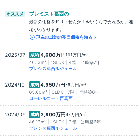
プレミスト葛西
の
オススメ
最新の価格を知りませんか？今いくらで売れるか、相
場がわかります。
現在の成約の妥当価格を知る
2025/07
4,680万
円
成約
101万
円/m²
46.13m²
1SLDK
4階
当時築
7
年
プレシス葛西ルジュール
2024/10
4,950万
円
成約
76万
円/m²
65.00m²
3LDK
7階
当時築
8
年
ローレルコート西葛西
2024/06
3,800万
円
成約
82万
円/m²
46.13m²
1SLDK
3階
当時築
6
年
プレシス葛西ルジュール