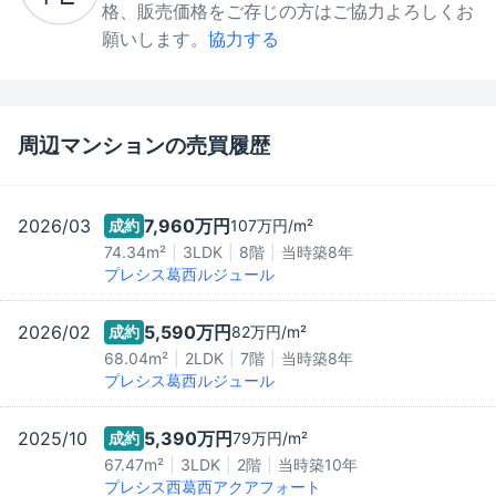
格、販売価格をご存じの方はご協力よろしくお
願いします。
協力する
周辺マンションの売買履歴
2026/03
7,960万
円
成約
107万
円/m²
74.34m²
3LDK
8階
当時築
8
年
プレシス葛西ルジュール
2026/02
5,590万
円
成約
82万
円/m²
68.04m²
2LDK
7階
当時築
8
年
プレシス葛西ルジュール
2025/10
5,390万
円
成約
79万
円/m²
67.47m²
3LDK
2階
当時築
10
年
プレシス西葛西アクアフォート