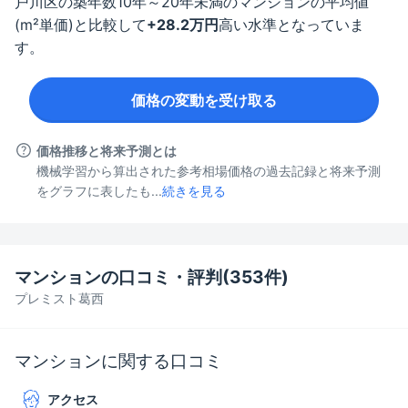
戸川区
の築年数
10年～20年未満
のマンションの平均値
(m²単価)と比較して
+
28.2
万円
高い水準となっていま
す。
価格の変動を受け取る
価格推移と将来予測とは
機械学習から算出された参考相場価格の過去記録と将来予測
をグラフに表したも...
続きを見る
マンションの口コミ・評判(
353
件)
プレミスト葛西
マンションに関する口コミ
アクセス