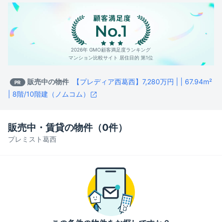
2026年 GMO顧客満足度ランキング
マンション比較サイト 居住目的 第1位
販売中の物件
【プレディア西葛西】7,280万円 | | 67.94m²
PR
| 8階/10階建（ノムコム）
販売中・賃貸の物件（
0
件）
プレミスト葛西