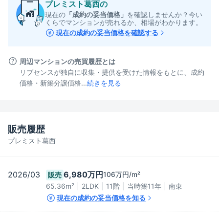
プレミスト葛西
の
現在の
「成約の妥当価格」
を確認しませんか？今い
くらでマンションが売れるか、相場がわかります。
現在の成約の妥当価格を確認する
周辺マンションの売買履歴とは
リブセンスが独自に収集・提供を受けた情報をもとに、成約
価格・新築分譲価格...
続きを見る
販売履歴
プレミスト葛西
2026/03
6,980万円
106万円/m²
販売
65.36
m²
2LDK
11階
当時築11年
南東
現在の成約の妥当価格を知る