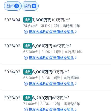
新築
成約
2026/04
7,600万
円
成約
101万
円/m²
74.64m²
3LDK
2階
当時築
11
年
現在の成約の妥当価格を知る
2026/03
6,980万
円
成約
106万
円/m²
65.36m²
2LDK
11階
当時築
11
年
現在の成約の妥当価格を知る
2024/03
6,000万
円
成約
91万
円/m²
65.36m²
3LDK
6階
当時築
9
年
現在の成約の妥当価格を知る
2023/03
6,290万
円
成約
88万
円/m²
71.40m²
3LDK
12階
当時築
8
年
現在の成約の妥当価格を知る