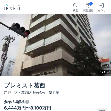
1
検索
閲覧履歴
ログイン
1 /
2
プレミスト葛西
江戸川区・葛西駅 徒歩3分・築11年
参考相場価格
6,444万円〜8,100万円