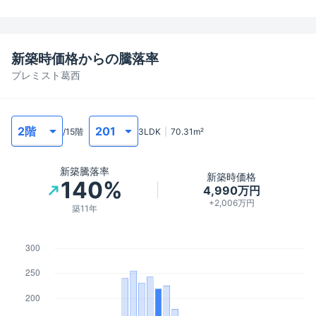
新築時価格からの騰落率
プレミスト葛西
/
15
階
3LDK
70.31
m²
新築騰落率
新築時価格
140%
4,990万円
+2,006万円
築11年