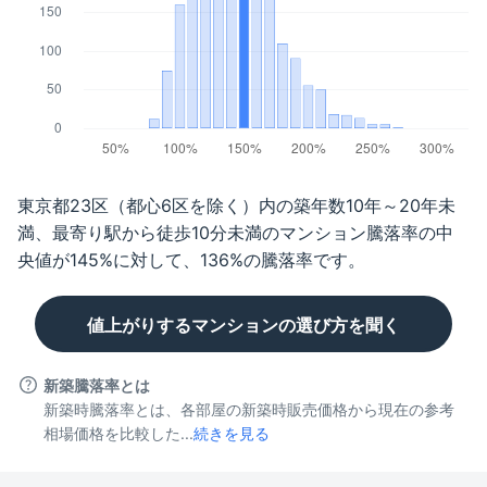
東京都23区（都心6区を除く）
内の築年数
10年～20年未
満
、最寄り駅から徒歩
10分未満
のマンション騰落率の中
央値が
145
%に対して、
136
%の騰落率です。
値上がりするマンションの選び方を聞く
新築騰落率とは
新築時騰落率とは、各部屋の新築時販売価格から現在の参考
相場価格を比較した...
続きを見る