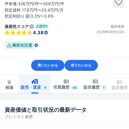
坪単価 326万円/坪〜359万円/坪
想定賃料 17.9万円〜23.4万円/月
想定利回り
3.3%〜3.6%
上位
5%
資産性スコア
最終更新
2026年08月03日
4.38
液状化
注意
買いたいかも
売りたいかも
販売・賃貸
売買履歴
販売履歴
相場
賃貸履歴
0
65
1
資産価値と取引状況の最新データ
プレミスト葛西