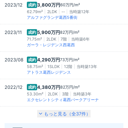
2023/12
3,800万
円
成約
60万
円/m²
62.79m²
2LDK
--
当時築
12
年
アルファグランデ葛西5番街
2023/11
5,900万
円
成約
82万
円/m²
71.75m²
2LDK
7階
当時築
6
年
ガーラ・レジデンス西葛西
2023/08
4,290万
円
成約
73万
円/m²
58.75m²
1SLDK
12階
当時築
13
年
アトラス葛西レジデンス
2022/12
4,380万
円
成約
82万
円/m²
53.30m²
2LDK
3階
当時築
3
年
エクセレントシティ葛西パークアリーナ
もっと見る（全
37
件）