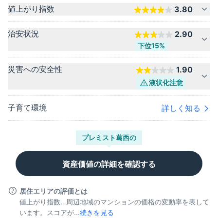
値上がり指数
3.80
治安状況
2.90
下位15%
災害への安全性
1.90
液状化
注意
子育て環境
詳しく知る
プレミスト葛西
の
資産価値の詳細を確認する
居住エリアの評価とは
値上がり指数…周辺地域のマンションの価格の変動率を表して
います。スコアが...
続きを見る