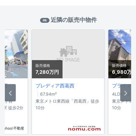
近隣の販売中物件
PR
販売価格
販売価格
7,280万
円
6,980万
葛西
プレディア西葛西
プライマ
67.94
m²
4LDK
83.
西5丁目
東京メトロ東西線「西葛西」徒歩
東京メトロ
西駅 徒歩2分
10分
10分