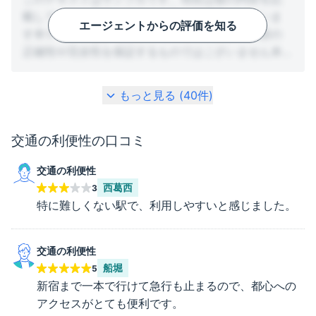
載しており、実際の情報とは異なる場合がございま
エージェントからの評価を知る
す本テキストは参考用として掲載しており、内容の
正確性や完全性を保証するものではございません本
ページに記載されている情報は、今後変更または削
除される可能性がございますので、あらかじめご理
もっと見る (
40
件)
解のうえご覧ください。仮情報として掲載しており
ます。閲覧時点での内容となります。参考情報とし
交通の利便性
の口コミ
てご確認ください。
交通の利便性
西葛西
3
特に難しくない駅で、利用しやすいと感じました。
交通の利便性
船堀
5
新宿まで一本で行けて急行も止まるので、都心への
アクセスがとても便利です。