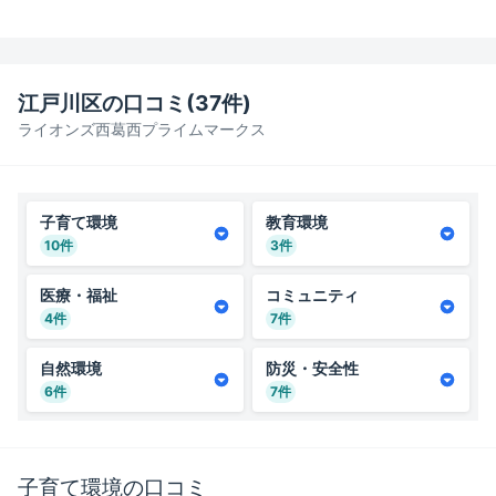
江戸川区
の口コミ(
37
件)
ライオンズ西葛西プライムマークス
子育て環境
教育環境
10
件
3
件
医療・福祉
コミュニティ
4
件
7
件
自然環境
防災・安全性
6
件
7
件
子育て環境
の口コミ