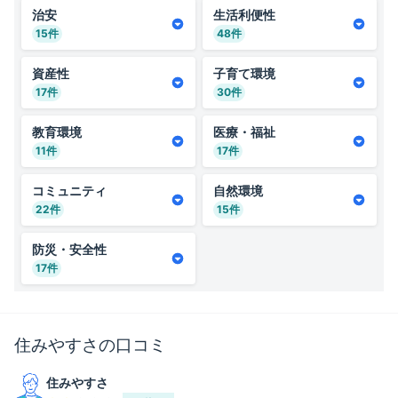
治安
生活利便性
15
件
48
件
資産性
子育て環境
17
件
30
件
教育環境
医療・福祉
11
件
17
件
コミュニティ
自然環境
22
件
15
件
防災・安全性
17
件
住みやすさ
の口コミ
住みやすさ