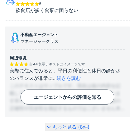
5
飲食店が多く食事に困らない
不動産エージェント
マネージャークラス
周辺環境
4
※表示テキストはイメージです
実際に住んでみると、平日の利便性と休日の静かさ
のバランスが非常に
...
続きを読む
このテキストはサンプルです。現在は仮の内容を記
載しており、実際の情報とは異なる場合がございま
エージェントからの評価を知る
す本テキストは参考用として掲載しており、内容の
正確性や完全性を保証するものではございません本
ページに記載されている情報は、今後変更または削
除される可能性がございますので、あらかじめご理
もっと見る (
8
件)
解のうえご覧ください。仮情報として掲載しており