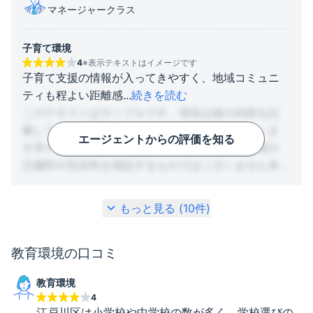
マネージャークラス
子育て環境
4
※表示テキストはイメージです
子育て支援の情報が入ってきやすく、地域コミュニ
ティも程よい距離感
...
続きを読む
このテキストはサンプルです。現在は仮の内容を記
載しており、実際の情報とは異なる場合がございま
エージェントからの評価を知る
す本テキストは参考用として掲載しており、内容の
正確性や完全性を保証するものではございません本
ページに記載されている情報は、今後変更または削
除される可能性がございますので、あらかじめご理
もっと見る (
10
件)
解のうえご覧ください。仮情報として掲載しており
ます。閲覧時点での内容となります。参考情報とし
教育環境
の口コミ
てご確認ください。
教育環境
4
江戸川区は小学校や中学校の数が多く、学校選びの