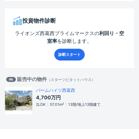
投資物件診断
ライオンズ西葛西プライムマークス
の
利回り・空
室率
を診断します。
診断スタート
販売中の物件
（
スターツピタットハウス
）
PR
バームハイツ西葛西
4,700万
円
2LDK
57.01
m²
13階/地上13階建て