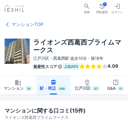
1
検索
閲覧履歴
ログイン
マンションTOP
ライオンズ西葛西プライムマ
ークス
江戸川区・西葛西駅 徒歩10分・築18年
4.09
資産性スコア
上位
20%
マンション
駅・周辺
江戸川区
Q&A
15
248
37
11
マンションに関する口コミ(
15
件)
ライオンズ西葛西プライムマークス