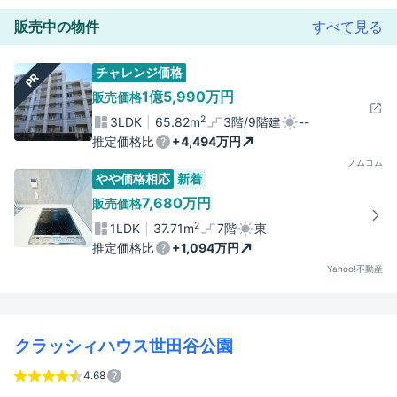
販売中の物件
すべて見る
チャレンジ価格
PR
1億5,990万円
販売価格
2
3LDK
65.82m
3階/9階建
--
推定価格比
+4,494万円
ノムコム
やや価格相応
新着
7,680万円
販売価格
2
1LDK
37.71m
7階
東
推定価格比
+1,094万円
Yahoo!不動産
クラッシィハウス世田谷公園
4.68