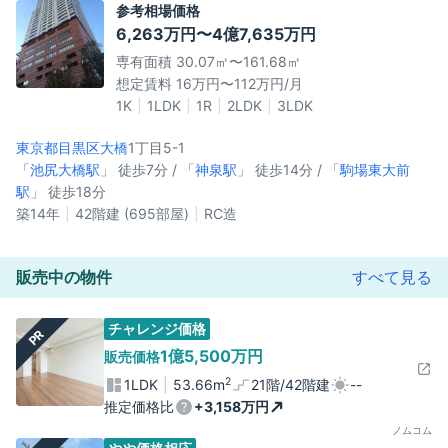
参考相場価格
6,263万円〜4億7,635万円
専有面積 30.07㎡〜161.68㎡
想定賃料 16万円〜112万円/月
1K
1LDK
1R
2LDK
3LDK
東京都目黒区
大橋
1丁目5-1
「
池尻大橋駅
」 徒歩7分 / 「
神泉駅
」 徒歩14分 / 「
駒場東大前
駅
」 徒歩18分
築14年
42階建 (695部屋)
RC造
販売中の物件
すべて見る
チャレンジ価格
PR
1億5,500万円
販売価格
2
1LDK
53.66m
21階/42階建
--
推定価格比
+3,158万円
ノムコム