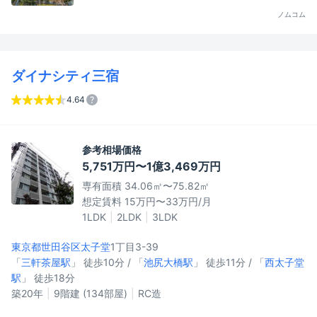
ノムコム
ダイナシティ三宿
4.64
参考相場価格
5,751万円〜1億3,469万円
専有面積 34.06㎡〜75.82㎡
想定賃料 15万円〜33万円/月
1LDK
2LDK
3LDK
東京都世田谷区
太子堂
1丁目3-39
「
三軒茶屋駅
」 徒歩10分 / 「
池尻大橋駅
」 徒歩11分 / 「
西太子堂
駅
」 徒歩18分
築20年
9階建 (134部屋)
RC造