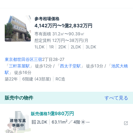
参考相場価格
4,142万円〜1億2,832万円
専有面積 31.2㎡〜90.39㎡
想定賃料 12万円〜38万円/月
1LDK
1R
2DK
2LDK
3LDK
東京都世田谷区
三宿
2丁目28-27
「
三軒茶屋駅
」 徒歩12分 / 「
西太子堂駅
」 徒歩13分 / 「
池尻大橋
駅
」 徒歩16分
築22年
6階建 (43部屋)
RC造
販売中の物件
すべて見る
1億980万円
販売価格
2
2LDK
63.11m
4階
--