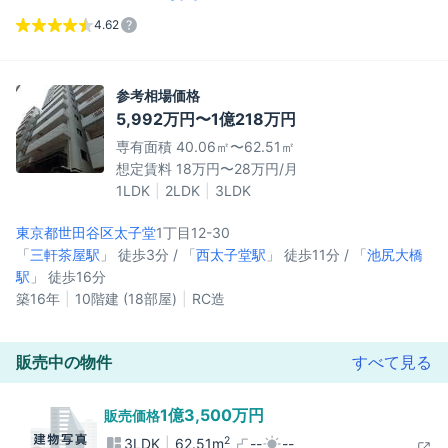
4.62
参考相場価格
5,992万円〜1億218万円
専有面積 40.06㎡〜62.51㎡
想定賃料 18万円〜28万円/月
1LDK
2LDK
3LDK
東京都世田谷区
太子堂
1丁目12-30
「
三軒茶屋駅
」 徒歩3分 / 「
西太子堂駅
」 徒歩11分 / 「
池尻大橋
駅
」 徒歩16分
築16年
10階建 (18部屋)
RC造
販売中の物件
すべて見る
1億3,500万円
販売価格
2
3LDK
62.51m
--
--