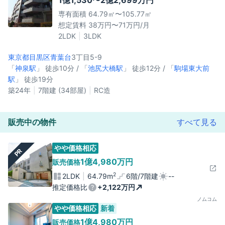
1億1,530〜2億2,699万円
専有面積 64.79㎡〜105.77㎡
想定賃料 38万円〜71万円/月
2LDK
3LDK
東京都目黒区
青葉台
3丁目5-9
「
神泉駅
」 徒歩10分 / 「
池尻大橋駅
」 徒歩12分 / 「
駒場東大前
駅
」 徒歩19分
築24年
7階建 (34部屋)
RC造
販売中の物件
すべて見る
やや価格相応
PR
1億4,980万円
販売価格
2
2LDK
64.79m
6階/7階建
--
推定価格比
+2,122万円
ノムコム
やや価格相応
新着
1億4,980万円
販売価格