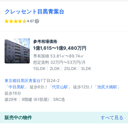
クレッセント目黒青葉台
4.67
参考相場価格
1億1,615〜1億9,480万円
専有面積 53.81㎡〜89.74㎡
想定賃料 32万円〜53万円/月
1SLDK
2LDK
2SLDK
3LDK
東京都目黒区
青葉台
1丁目24-2
「
中目黒駅
」 徒歩6分 / 「
代官山駅
」 徒歩12分 / 「
池尻大橋駅
」
徒歩16分
築29年
9階建 (61部屋)
SRC造
販売中の物件
すべて見る