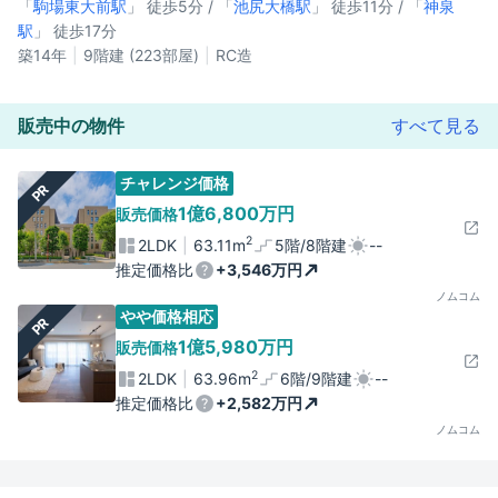
「
駒場東大前駅
」 徒歩5分 / 「
池尻大橋駅
」 徒歩11分 / 「
神泉
駅
」 徒歩17分
築14年
9階建 (223部屋)
RC造
販売中の物件
すべて見る
チャレンジ価格
PR
1億6,800万円
販売価格
2
2LDK
63.11m
5階/8階建
--
推定価格比
+3,546万円
ノムコム
やや価格相応
PR
1億5,980万円
販売価格
2
2LDK
63.96m
6階/9階建
--
推定価格比
+2,582万円
ノムコム