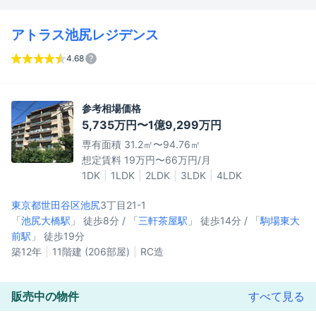
アトラス池尻レジデンス
4.68
参考相場価格
5,735万円〜1億9,299万円
専有面積 31.2㎡〜94.76㎡
想定賃料 19万円〜66万円/月
1DK
1LDK
2LDK
3LDK
4LDK
東京都世田谷区
池尻
3丁目21-1
「
池尻大橋駅
」 徒歩8分 / 「
三軒茶屋駅
」 徒歩14分 / 「
駒場東大
前駅
」 徒歩19分
築12年
11階建 (206部屋)
RC造
販売中の物件
すべて見る