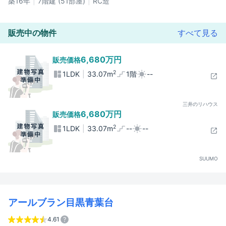
築16年
7階建 (51部屋)
RC造
販売中の物件
すべて見る
6,680万円
販売価格
2
1LDK
33.07m
1階
--
三井のリハウス
6,680万円
販売価格
2
1LDK
33.07m
--
--
SUUMO
アールブラン目黒青葉台
4.61