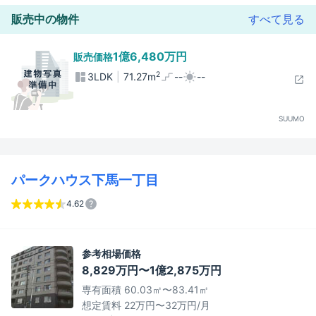
販売中の物件
すべて見る
1億6,480万円
販売価格
2
3LDK
71.27m
--
--
SUUMO
パークハウス下馬一丁目
4.62
参考相場価格
8,829万円〜1億2,875万円
専有面積 60.03㎡〜83.41㎡
想定賃料 22万円〜32万円/月