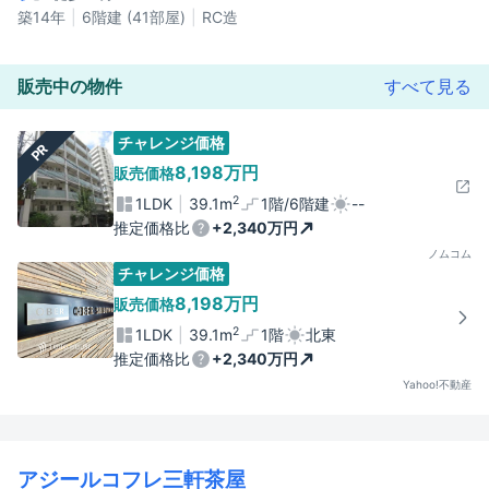
築14年
6階建 (41部屋)
RC造
販売中の物件
すべて見る
チャレンジ価格
PR
8,198万円
販売価格
2
1LDK
39.1m
1階/6階建
--
推定価格比
+2,340万円
ノムコム
チャレンジ価格
8,198万円
販売価格
2
1LDK
39.1m
1階
北東
推定価格比
+2,340万円
Yahoo!不動産
アジールコフレ三軒茶屋