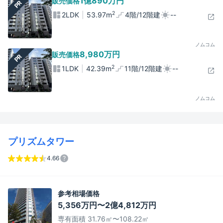
1億890万円
販売価格
PR
2
2LDK
53.97m
4階/12階建
--
ノムコム
8,980万円
販売価格
PR
2
1LDK
42.39m
11階/12階建
--
ノムコム
プリズムタワー
4.66
参考相場価格
5,356万円〜2億4,812万円
専有面積 31.76㎡〜108.22㎡