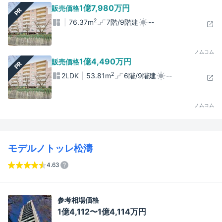
1億7,980万円
販売価格
PR
2
76.37m
7階/9階建
--
ノムコム
1億4,490万円
販売価格
PR
2
2LDK
53.81m
6階/9階建
--
ノムコム
モデルノトッレ松濤
4.63
参考相場価格
1億4,112〜1億4,114万円