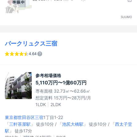
SUUMO
パークリュクス三宿
4.64
参考相場価格
5,110万円〜1億60万円
専有面積 32.73㎡〜62.66㎡
想定賃料 15万円〜28万円/月
1LDK
2LDK
東京都世田谷区
三宿
1丁目1-22
「
三軒茶屋駅
」 徒歩10分 / 「
池尻大橋駅
」 徒歩10分 / 「
西太子堂
駅
」 徒歩17分