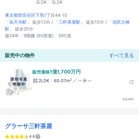
2LDK
3LDK
東京都世田谷区
下馬
1丁目44-10
「
祐天寺駅
」 徒歩13分 / 「
三軒茶屋駅
」 徒歩15分 / 「
池尻大橋
駅
」 徒歩20分
築24年
9階建 (95部屋)
SRC造
販売中の物件
すべて見る
1億1,700万円
販売価格
2
2LDK
60.07m
--
--
SUUMO
グラーサ三軒茶屋
4.6