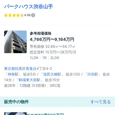
パークハウス渋谷山手
4.66
参考相場価格
4,766万円〜9,164万円
専有面積 32.86㎡〜56.77㎡
想定賃料 15万円〜28万円/月
1LDK
1R
2LDK
東京都目黒区
青葉台
4丁目4-2
「
神泉駅
」 徒歩5分 / 「
池尻大橋駅
」 徒歩12分 / 「
渋谷駅
」 徒歩
14分 / 「
駒場東大前駅
」 徒歩15分
築26年
12階建 (53部屋)
SRC造
販売中の物件
すべて見る