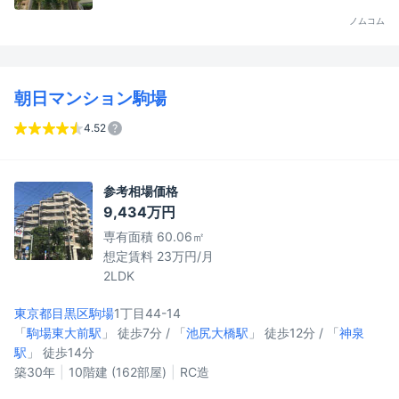
ノムコム
朝日マンション駒場
4.52
参考相場価格
9,434万円
専有面積 60.06㎡
想定賃料 23万円/月
2LDK
東京都目黒区
駒場
1丁目44-14
「
駒場東大前駅
」 徒歩7分 / 「
池尻大橋駅
」 徒歩12分 / 「
神泉
駅
」 徒歩14分
築30年
10階建 (162部屋)
RC造