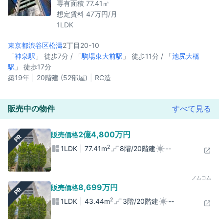
専有面積 77.41㎡
想定賃料 47万円/月
1LDK
東京都渋谷区
松濤
2丁目20-10
「
神泉駅
」 徒歩7分 / 「
駒場東大前駅
」 徒歩11分 / 「
池尻大橋
駅
」 徒歩17分
築19年
20階建 (52部屋)
RC造
販売中の物件
すべて見る
2億4,800万円
販売価格
PR
2
1LDK
77.41m
8階/20階建
--
ノムコム
8,699万円
販売価格
PR
2
1LDK
43.44m
3階/20階建
--