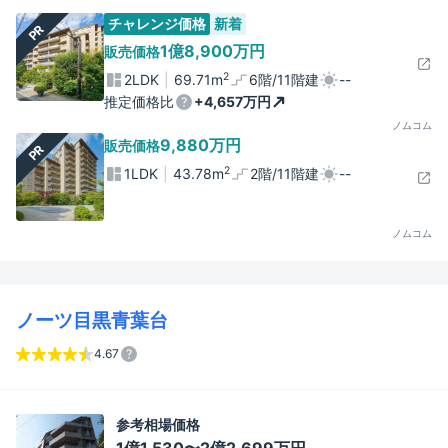
チャレンジ価格
新着
PR
1億8,900万円
販売価格
2
2LDK
69.71m
6階/11階建
--
推定価格比
+4,657万円
ノムコム
9,880万円
販売価格
PR
2
1LDK
43.78m
2階/11階建
--
ノムコム
ノーツ目黒青葉台
4.67
参考相場価格