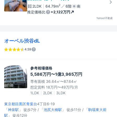
2
2LDK
64.79m
6階
南
推定価格比
+2,122万円
Yahoo!不動産
オーベル渋谷dL
4.59
参考相場価格
5,586万円〜1億3,965万円
専有面積 36.64㎡〜87.64㎡
想定賃料 18万円〜49万円/月
1LDK
2LDK
3LDK
東京都目黒区
青葉台
4丁目6-19
「
神泉駅
」 徒歩7分 / 「
池尻大橋駅
」 徒歩11分 / 「
駒場東大前
駅
」 徒歩12分