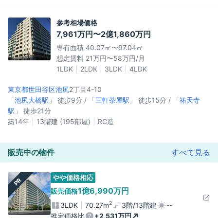
参考相場価格
7,961万円〜2億1,860万円
専有面積 40.07㎡〜97.04㎡
想定賃料 21万円〜58万円/月
1LDK
2LDK
3LDK
4LDK
東京都世田谷区
池尻
2丁目4-10
「
池尻大橋駅
」 徒歩9分 / 「
三軒茶屋駅
」 徒歩15分 / 「
祐天寺
駅
」 徒歩21分
築14年
13階建 (195部屋)
RC造
販売中の物件
すべて見る
やや価格相応
PR
1億6,990万円
販売価格
2
3LDK
70.27m
3階/13階建
--
推定価格比
+2,531万円