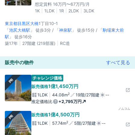
想定賃料 16万円〜67万円/月
1K
1LDK
1R
2LDK
3LDK
東京都目黒区
大橋
1丁目10-1
「
池尻大橋駅
」 徒歩3分 / 「
神泉駅
」 徒歩15分 / 「
駒場東大前
駅
」 徒歩16分
築17年
27階建 (219部屋)
RC造
販売中の物件
すべて見る
チャレンジ価格
PR
1億1,450万円
販売価格
2
1LDK
44.08m
19階/27階建
--
推定価格比
+2,795万円
ノムコム
1億4,500万円
販売価格
PR
2
1LDK
57.74m
5階/27階建
--