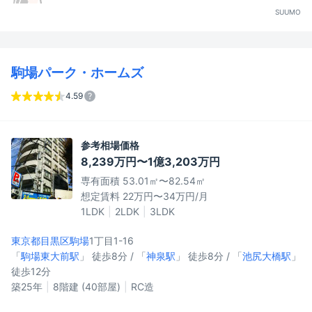
SUUMO
駒場パーク・ホームズ
4.59
参考相場価格
8,239万円〜1億3,203万円
専有面積 53.01㎡〜82.54㎡
想定賃料 22万円〜34万円/月
1LDK
2LDK
3LDK
東京都目黒区
駒場
1丁目1-16
「
駒場東大前駅
」 徒歩8分 / 「
神泉駅
」 徒歩8分 / 「
池尻大橋駅
」
徒歩12分
築25年
8階建 (40部屋)
RC造