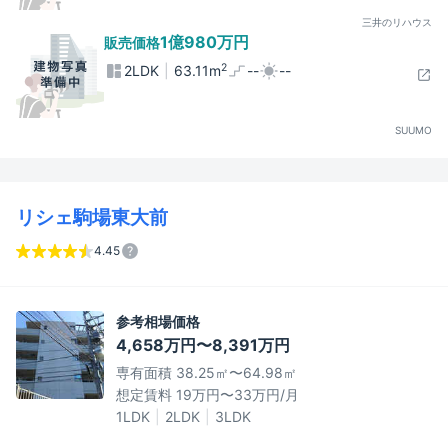
三井のリハウス
1億980万円
販売価格
2
2LDK
63.11m
--
--
SUUMO
リシェ駒場東大前
4.45
参考相場価格
4,658万円〜8,391万円
専有面積 38.25㎡〜64.98㎡
想定賃料 19万円〜33万円/月
1LDK
2LDK
3LDK