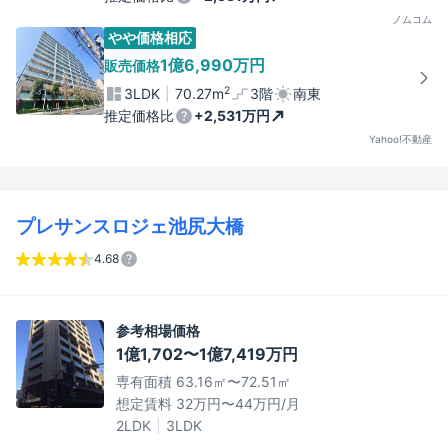
ノムコム
やや価格相応
1億6,990万円
販売価格
2
3LDK
70.27m
3階
南東
推定価格比
+2,531万円
Yahoo!不動産
プレサンスロジェ池尻大橋
4.68
参考相場価格
1億1,702〜1億7,419万円
専有面積 63.16㎡〜72.51㎡
想定賃料 32万円〜44万円/月
2LDK
3LDK