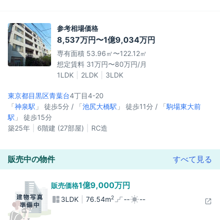
参考相場価格
8,537万円〜1億9,034万円
専有面積 53.96㎡〜122.12㎡
想定賃料 31万円〜80万円/月
1LDK
2LDK
3LDK
東京都目黒区
青葉台
4丁目4-20
「
神泉駅
」 徒歩5分 / 「
池尻大橋駅
」 徒歩11分 / 「
駒場東大前
駅
」 徒歩15分
築25年
6階建 (27部屋)
RC造
販売中の物件
すべて見る
1億9,000万円
販売価格
2
3LDK
76.54m
--
--