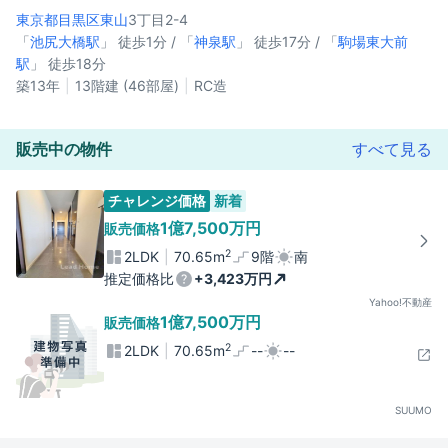
東京都目黒区
東山
3丁目2-4
「
池尻大橋駅
」 徒歩1分 / 「
神泉駅
」 徒歩17分 / 「
駒場東大前
駅
」 徒歩18分
築13年
13階建 (46部屋)
RC造
販売中の物件
すべて見る
チャレンジ価格
新着
1億7,500万円
販売価格
2
2LDK
70.65m
9階
南
推定価格比
+3,423万円
Yahoo!不動産
1億7,500万円
販売価格
2
2LDK
70.65m
--
--
SUUMO