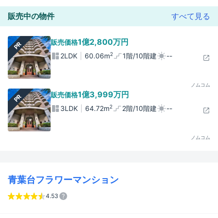
販売中の物件
すべて見る
1億2,800万円
販売価格
PR
2
2LDK
60.06m
1階/10階建
--
ノムコム
1億3,999万円
販売価格
PR
2
3LDK
64.72m
2階/10階建
--
ノムコム
青葉台フラワーマンション
4.53