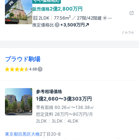
やや価格相応
PR
2億2,800万円
販売価格
2
2LDK
77.56m
27階/42階建
--
推定価格比
+3,509万円
ノムコム
プラウド駒場
4.68
参考相場価格
1億2,660〜3億303万円
専有面積 60.26㎡〜136.38㎡
想定賃料 28万円〜80万円/月
2LDK
3LDK
4LDK
東京都目黒区
大橋
2丁目20-8