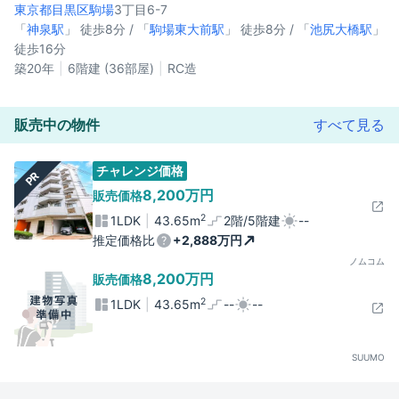
東京都目黒区
駒場
3丁目6-7
「
神泉駅
」 徒歩8分 / 「
駒場東大前駅
」 徒歩8分 / 「
池尻大橋駅
」
徒歩16分
築20年
6階建 (36部屋)
RC造
販売中の物件
すべて見る
チャレンジ価格
PR
8,200万円
販売価格
2
1LDK
43.65m
2階/5階建
--
推定価格比
+2,888万円
ノムコム
8,200万円
販売価格
2
1LDK
43.65m
--
--
SUUMO