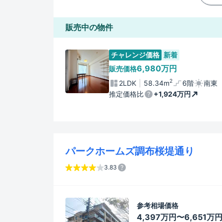
販売中の物件
チャレンジ価格
新着
6,980万円
販売価格
2
2LDK
58.34m
6階
南東
推定価格比
+1,924万円
パークホームズ調布桜堤通り
3.83
参考相場価格
4,397万円〜6,651万