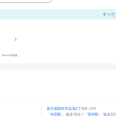
すべて
Yahoo!不動産
東京都調布市
染地
2丁目8−219
円
「
布田駅
」 徒歩18分 / 「
国領駅
」 徒歩22分