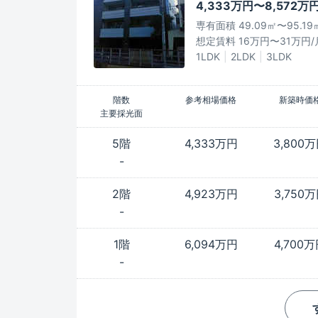
4,333万円〜8,572万
専有面積 49.09㎡〜95.19
想定賃料 16万円〜31万円/
1LDK
2LDK
3LDK
階数
参考相場価格
新築時価
主要採光面
5階
4,333万円
3,800
-
2階
4,923万円
3,750
-
1階
6,094万円
4,700
-