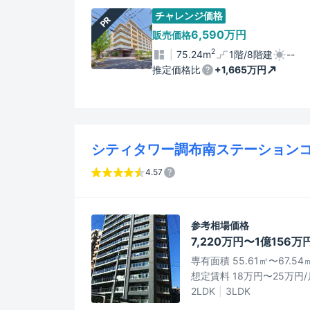
チャレンジ価格
PR
6,590万円
販売価格
2
75.24m
1階/8階建
--
推定価格比
+1,665万円
シティタワー調布南ステーション
4.57
参考相場価格
7,220万円〜1億156万
専有面積 55.61㎡〜67.54
想定賃料 18万円〜25万円/
2LDK
3LDK