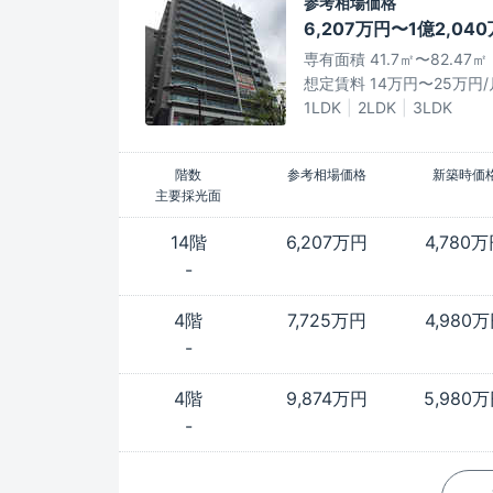
参考相場価格
6,207万円〜1億2,04
専有面積 41.7㎡〜82.47㎡
想定賃料 14万円〜25万円/
1LDK
2LDK
3LDK
階数
参考相場価格
新築時価
主要採光面
14階
6,207万円
4,780
-
4階
7,725万円
4,980
-
4階
9,874万円
5,980
-