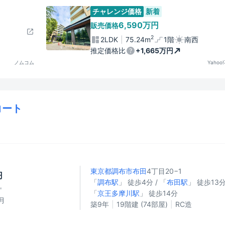
チャレンジ価格
新着
6,590万円
販売価格
2
2LDK
75.24m
1階
南西
推定価格比
+1,665万円
ノムコム
Yahoo
コート
東京都調布市
布田
4丁目20−1
円
「
調布駅
」 徒歩4分 / 「
布田駅
」 徒歩13分
㎡
「
京王多摩川駅
」 徒歩14分
月
築9年
19階建 (74部屋)
RC造