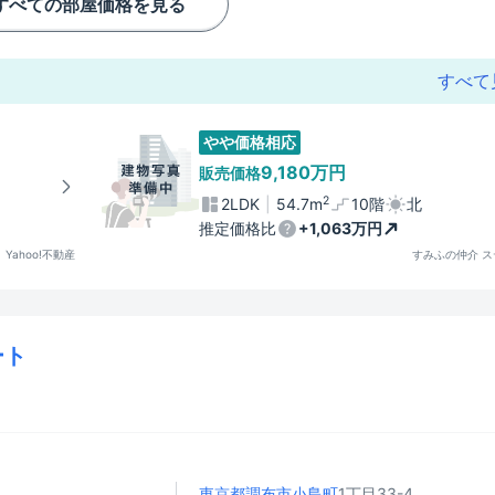
すべての部屋価格を見る
すべて
やや価格相応
9,180万円
販売価格
2
2LDK
54.7m
10階
北
推定価格比
+1,063万円
Yahoo!不動産
すみふの仲介 ス
ート
東京都調布市
小島町
1丁目33-4