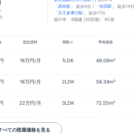
円
「
調布駅
」 徒歩4分 / 「
布田駅
」 徒歩14分
㎡
「
京王多摩川駅
」 徒歩17分
月
築21年
8階建 (35部屋)
RC造
格
想定賃料
間取り
専有面積
万円
16万円/月
1LDK
49.09m²
万円
18万円/月
2LDK
58.34m²
万円
22万円/月
3LDK
72.55m²
すべての部屋価格を見る