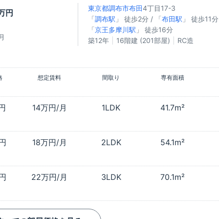
東京都調布市
布田
4丁目17-3
0万円
「
調布駅
」 徒歩2分 / 「
布田駅
」 徒歩11分 
「
京王多摩川駅
」 徒歩16分
月
築12年
16階建 (201部屋)
RC造
格
想定賃料
間取り
専有面積
万円
14万円/月
1LDK
41.7m²
万円
18万円/月
2LDK
54.1m²
万円
22万円/月
3LDK
70.1m²