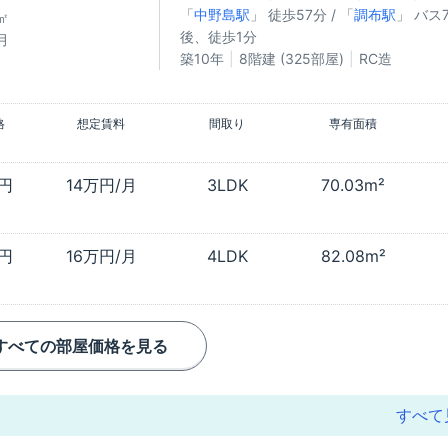
「
中野島駅
」 徒歩57分 / 「
調布駅
」 バス
㎡
後、徒歩1分
月
築10年
8階建 (325部屋)
RC造
格
想定賃料
間取り
専有面積
万円
14万円/月
3LDK
70.03m²
万円
16万円/月
4LDK
82.08m²
すべての部屋価格を見る
すべて