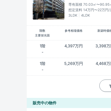
専有面積 70.03㎡〜90.95
想定賃料 14万円〜22万円/
3LDK
4LDK
階数
参考相場価格
新築時価
主要採光面
1階
4,397万円
3,398
-
1階
5,269万円
4,468
-
販売中の物件