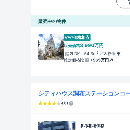
販売中の物件
やや価格相応
8,990万円
販売価格
2
2LDK
54.3m
8階
東
推定価格比
+965万円
シティハウス調布ステーションコ
4.01
参考相場価格