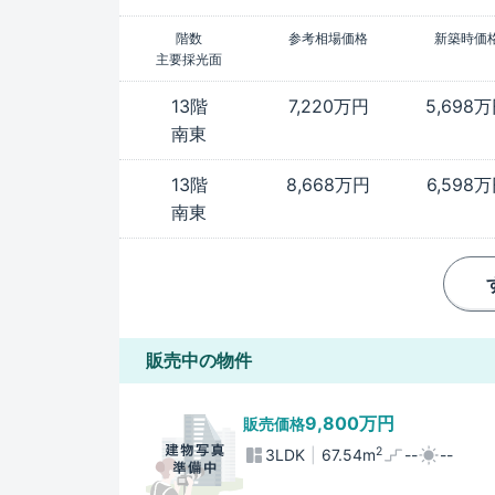
階数
参考相場価格
新築時価
主要採光面
13階
7,220万円
5,698
南東
13階
8,668万円
6,598
南東
販売中の物件
9,800万円
販売価格
2
3LDK
67.54m
--
--