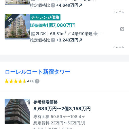
推定価格比
+4,649万円
ノムコム
チャレンジ価格
PR
1億7,080万円
販売価格
2
2LDK
66.81m
4階/10階建
--
推定価格比
+3,243万円
ノムコム
ローレルコート新宿タワー
4.68
参考相場価格
8,689万円〜2億3,158万円
専有面積 50.59㎡〜108.4㎡
想定賃料 22万円〜52万円/月