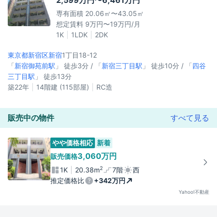
2,599万円〜6,461万円
専有面積 20.06㎡〜43.05㎡
想定賃料 9万円〜19万円/月
1K
1LDK
2DK
東京都新宿区
新宿
1丁目18-12
「
新宿御苑前駅
」 徒歩3分 / 「
新宿三丁目駅
」 徒歩10分 / 「
四谷
三丁目駅
」 徒歩13分
築22年
14階建 (115部屋)
RC造
販売中の物件
すべて見る
やや価格相応
新着
3,060万円
販売価格
2
1K
20.38m
7階
西
推定価格比
+342万円
Yahoo!不動産