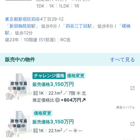
1DK
1K
1LDK
1R
東京都新宿区
四谷
4丁目29-12
「
新宿御苑前駅
」 徒歩6分 / 「
四谷三丁目駅
」 徒歩8分 / 「
曙橋
駅
」 徒歩12分
築23年
10階建 (51部屋)
RC造
販売中の物件
すべて見る
チャレンジ価格
価格変更
3,150万円
販売価格
2
1K
22.1m
7階
北
推定価格比
+804万円
東急リバブル
価格変更
3,150万円
販売価格
2
1K
22.1m
--
--