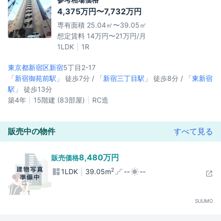
4,375万円〜7,732万円
専有面積 25.04㎡〜39.05㎡
想定賃料 14万円〜21万円/月
1LDK
1R
東京都新宿区
新宿
5丁目2-17
「
新宿御苑前駅
」 徒歩7分 / 「
新宿三丁目駅
」 徒歩8分 / 「
東新宿
駅
」 徒歩13分
築4年
15階建 (83部屋)
RC造
販売中の物件
すべて見る
8,480万円
販売価格
2
1LDK
39.05m
--
--
SUUMO