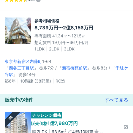
参考相場価格
8,739万円〜2億8,156万円
専有面積 41.34㎡〜121.5㎡
想定賃料 19万円〜66万円/月
1LDK
2LDK
3LDK
東京都新宿区
内藤町
1-64
「
四谷三丁目駅
」 徒歩7分 / 「
新宿御苑前駅
」 徒歩8分 / 「
千駄ケ
谷駅
」 徒歩14分
築6年
10階建 (38部屋)
RC造
販売中の物件
すべて見る
チャレンジ価格
PR
1億7,980万円
販売価格
2
2LDK
63.5m
4階/10階建
--