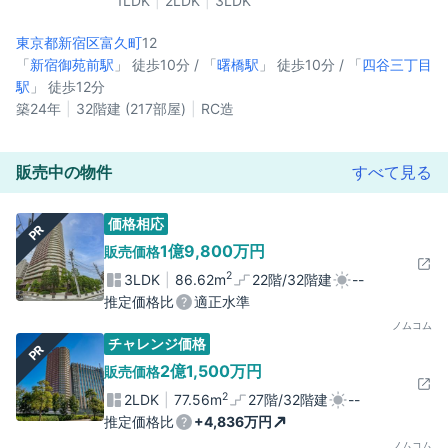
1LDK
2LDK
3LDK
東京都新宿区
富久町
12
「
新宿御苑前駅
」 徒歩10分 / 「
曙橋駅
」 徒歩10分 / 「
四谷三丁目
駅
」 徒歩12分
築24年
32階建 (217部屋)
RC造
販売中の物件
すべて見る
価格相応
PR
1億9,800万円
販売価格
2
3LDK
86.62m
22階/32階建
--
推定価格比
適正水準
ノムコム
チャレンジ価格
PR
2億1,500万円
販売価格
2
2LDK
77.56m
27階/32階建
--
推定価格比
+4,836万円
ノムコム