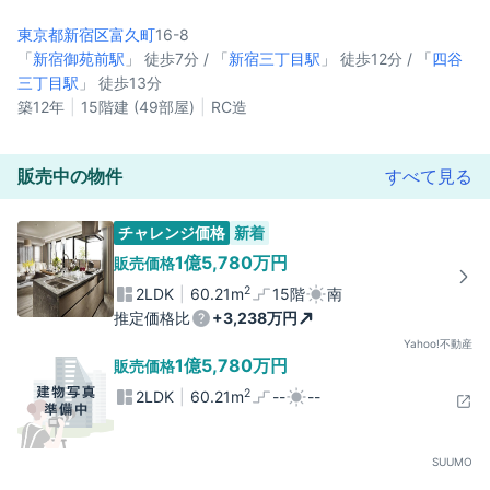
東京都新宿区
富久町
16-8
「
新宿御苑前駅
」 徒歩7分 / 「
新宿三丁目駅
」 徒歩12分 / 「
四谷
三丁目駅
」 徒歩13分
築12年
15階建 (49部屋)
RC造
販売中の物件
すべて見る
チャレンジ価格
新着
1億5,780万円
販売価格
2
2LDK
60.21m
15階
南
推定価格比
+3,238万円
Yahoo!不動産
1億5,780万円
販売価格
2
2LDK
60.21m
--
--
SUUMO