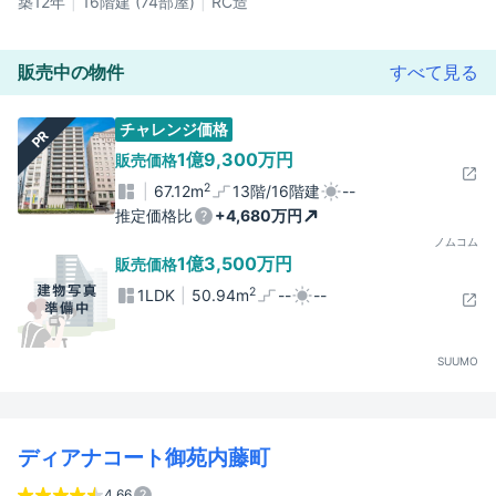
築12年
16階建 (74部屋)
RC造
販売中の物件
すべて見る
チャレンジ価格
PR
1億9,300万円
販売価格
2
67.12m
13階/16階建
--
推定価格比
+4,680万円
ノムコム
1億3,500万円
販売価格
2
1LDK
50.94m
--
--
SUUMO
ディアナコート御苑内藤町
4.66