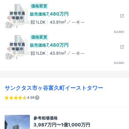
価格変更
7,480万円
販売価格
2
1LDK
43.91m
--
--
SUUMO
価格変更
7,480万円
販売価格
2
1LDK
43.91m
--
--
SUUMO
サンクタス市ヶ谷富久町イーストタワー
4.59
参考相場価格
3,987万円〜1億1,000万円