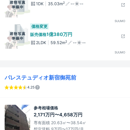
2
1DK
35.03m
--
--
SUUMO
価格変更
1億380万円
販売価格
2
2LDK
59.52m
--
--
SUUMO
パレステュディオ新宿御苑前
4.25
参考相場価格
2,171万円〜4,658万円
専有面積 20.63㎡〜38.54㎡
想定賃料 9万円〜17万円/月