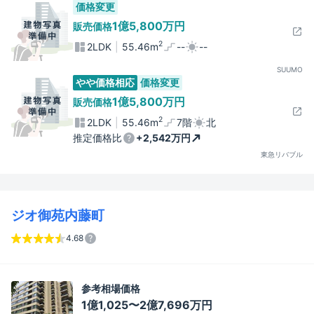
価格変更
1億5,800万円
販売価格
2
2LDK
55.46m
--
--
SUUMO
やや価格相応
価格変更
1億5,800万円
販売価格
2
2LDK
55.46m
7階
北
推定価格比
+2,542万円
東急リバブル
ジオ御苑内藤町
4.68
参考相場価格
1億1,025〜2億7,696万円