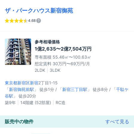
ザ・パークハウス新宿御苑
4.68
参考相場価格
1億2,635〜2億7,504万円
専有面積 55.46㎡〜100.63㎡
想定賃料 30万円〜69万円/月
2LDK
3LDK
東京都新宿区
新宿
2丁目1-15
「
新宿御苑前駅
」 徒歩1分 / 「
新宿三丁目駅
」 徒歩8分 / 「
千駄ケ
谷駅
」 徒歩20分
築9年
14階建 (52部屋)
RC造
販売中の物件
すべて見る