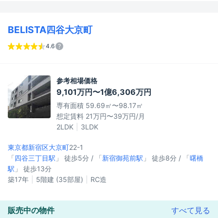
BELISTA四谷大京町
4.6
参考相場価格
9,101万円〜1億6,306万円
専有面積 59.69㎡〜98.17㎡
想定賃料 21万円〜39万円/月
2LDK
3LDK
東京都新宿区
大京町
22-1
「
四谷三丁目駅
」 徒歩5分 / 「
新宿御苑前駅
」 徒歩8分 / 「
曙橋
駅
」 徒歩13分
築17年
5階建 (35部屋)
RC造
販売中の物件
すべて見る