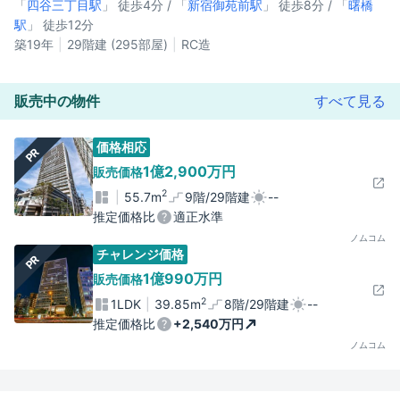
「
四谷三丁目駅
」 徒歩4分 / 「
新宿御苑前駅
」 徒歩8分 / 「
曙橋
駅
」 徒歩12分
築19年
29階建 (295部屋)
RC造
販売中の物件
すべて見る
価格相応
PR
1億2,900万円
販売価格
2
55.7m
9階/29階建
--
推定価格比
適正水準
ノムコム
チャレンジ価格
PR
1億990万円
販売価格
2
1LDK
39.85m
8階/29階建
--
推定価格比
+2,540万円
ノムコム