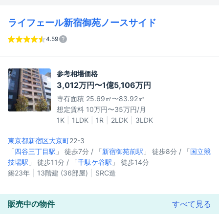
ライフェール新宿御苑ノースサイド
4.59
参考相場価格
3,012万円〜1億5,106万円
専有面積 25.69㎡〜83.92㎡
想定賃料 10万円〜35万円/月
1K
1LDK
1R
2LDK
3LDK
東京都新宿区
大京町
22-3
「
四谷三丁目駅
」 徒歩7分 / 「
新宿御苑前駅
」 徒歩8分 / 「
国立競
技場駅
」 徒歩11分 / 「
千駄ケ谷駅
」 徒歩14分
築23年
13階建 (36部屋)
SRC造
販売中の物件
すべて見る