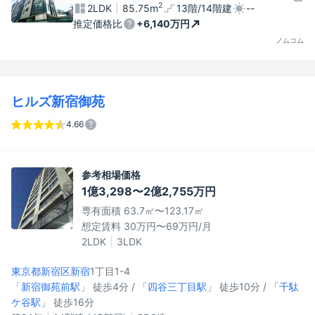
2
2LDK
85.75m
13階/14階建
--
推定価格比
+6,140万円
ノムコム
ヒルズ新宿御苑
4.66
参考相場価格
1億3,298〜2億2,755万円
専有面積 63.7㎡〜123.17㎡
想定賃料 30万円〜69万円/月
2LDK
3LDK
東京都新宿区
新宿
1丁目1-4
「
新宿御苑前駅
」 徒歩4分 / 「
四谷三丁目駅
」 徒歩10分 / 「
千駄
ケ谷駅
」 徒歩16分