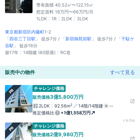
専有面積 40.52㎡〜122.15㎡
想定賃料 18万円〜66万円/月
1LDK
1R
2LDK
3LDK
東京都新宿区
内藤町
1-2
「
四谷三丁目駅
」 徒歩7分 / 「
新宿御苑前駅
」 徒歩7分 / 「
千駄ケ
谷駅
」 徒歩16分
築17年
14階建 (60部屋)
RC造
販売中の物件
すべて見る
チャレンジ価格
PR
3億5,800万円
販売価格
2
2LDK
92.56m
14階/14階建
--
推定価格比
+1億1,558万円
ノムコム
チャレンジ価格
PR
2億9,980万円
販売価格