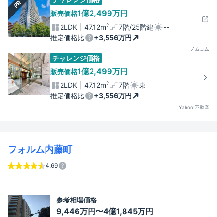
PR
1億2,499万円
販売価格
2
2LDK
47.12m
7階/25階建
--
推定価格比
+3,556万円
ノムコム
チャレンジ価格
1億2,499万円
販売価格
2
2LDK
47.12m
7階
東
推定価格比
+3,556万円
Yahoo!不動産
フォルム内藤町
4.69
参考相場価格
9,446万円〜4億1,845万円