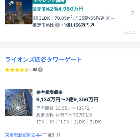
チャレンジ価格
PR
2億4,980万円
販売価格
2
3LDK
70.05m
35階/55階建
--
推定価格比
+1億1,156万円
ノムコム
ライオンズ四谷タワーゲート
4.68
参考相場価格
6,134万円〜2億9,356万円
専有面積 33.55㎡〜137.72㎡
想定賃料 14万円〜76万円/月
1DK
1K
1LDK
2LDK
3LDK
東京都新宿区
四谷
4丁目8-11