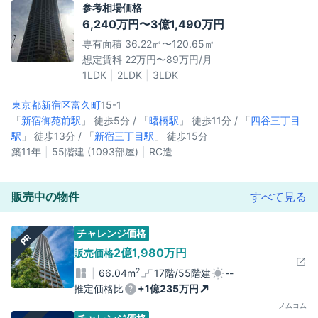
参考相場価格
6,240万円〜3億1,490万円
専有面積 36.22㎡〜120.65㎡
想定賃料 22万円〜89万円/月
1LDK
2LDK
3LDK
東京都新宿区
富久町
15-1
「
新宿御苑前駅
」 徒歩5分 / 「
曙橋駅
」 徒歩11分 / 「
四谷三丁目
駅
」 徒歩13分 / 「
新宿三丁目駅
」 徒歩15分
築11年
55階建 (1093部屋)
RC造
販売中の物件
すべて見る
チャレンジ価格
PR
2億1,980万円
販売価格
2
66.04m
17階/55階建
--
推定価格比
+1億235万円
ノムコム