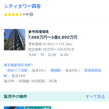
シティタワー四谷
4.66
参考相場価格
7,686万円〜3億4,890万円
専有面積 41.65㎡〜175.34㎡
想定賃料 20万円〜104万円/月
1LDK
1R
2LDK
3LDK
東京都新宿区
舟町
1
「
四谷三丁目駅
」 徒歩2分 / 「
曙橋駅
」 徒歩6分 / 「
新宿御苑前
駅
」 徒歩14分
築22年
25階建 (163部屋)
RC造
販売中の物件
すべて見る
チャレンジ価格