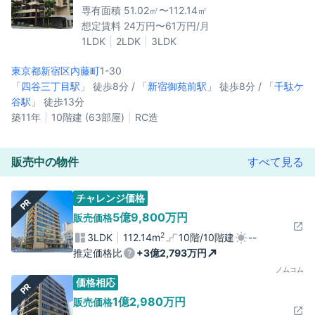
専有面積 51.02㎡〜112.14㎡
想定賃料 24万円〜61万円/月
1LDK
2LDK
3LDK
東京都新宿区
内藤町
1-30
「
四谷三丁目駅
」 徒歩8分 / 「
新宿御苑前駅
」 徒歩8分 / 「
千駄ケ
谷駅
」 徒歩13分
築11年
10階建 (63部屋)
RC造
販売中の物件
すべて見る
チャレンジ価格
PR
5億9,800万円
販売価格
2
3LDK
112.14m
10階/10階建
--
推定価格比
+3億2,793万円
ノムコム
価格相応
PR
1億2,980万円
販売価格