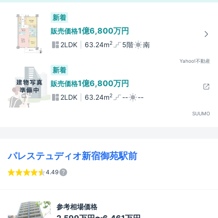
新着
1億6,800万円
販売価格
2
2LDK
63.24m
5階
南
Yahoo!不動産
新着
1億6,800万円
販売価格
2
2LDK
63.24m
--
--
SUUMO
パレステュディオ新宿御苑駅前
4.49
参考相場価格