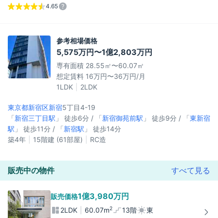
4.65
参考相場価格
5,575万円〜1億2,803万円
専有面積 28.55㎡〜60.07㎡
想定賃料 16万円〜36万円/月
1LDK
2LDK
東京都新宿区
新宿
5丁目4-19
「
新宿三丁目駅
」 徒歩6分 / 「
新宿御苑前駅
」 徒歩9分 / 「
東新宿
駅
」 徒歩11分 / 「
新宿駅
」 徒歩14分
築4年
15階建 (61部屋)
RC造
販売中の物件
すべて見る
1億3,980万円
販売価格
2
2LDK
60.07m
13階
東