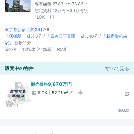
専有面積 27.83㎡〜73.86㎡
想定賃料 12万円〜30万円/月
1LDK
1R
東京都新宿区
富久町
7-6
「
曙橋駅
」 徒歩8分 / 「
四谷三丁目駅
」 徒歩10分 / 「
新宿御苑前
駅
」 徒歩11分
築17年
13階建 (41部屋)
RC造
販売中の物件
すべて見る
9,870万円
販売価格
2
1LDK
52.21m
--
--
SUUMO