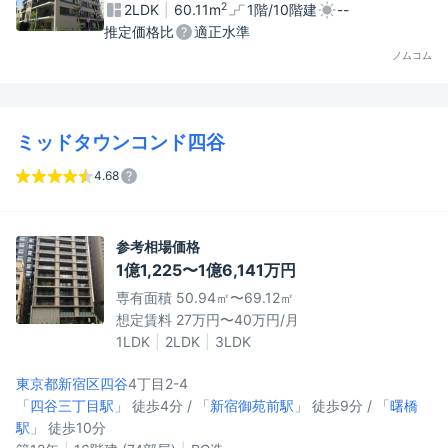
2
2LDK
60.11m
1階/10階建
--
推定価格比
適正水準
ノムコム
ミッドタウンコンド四谷
4.68
参考相場価格
1億1,225〜1億6,141万円
専有面積 50.94㎡〜69.12㎡
想定賃料 27万円〜40万円/月
1LDK
2LDK
3LDK
東京都新宿区
四谷
4丁目2-4
「
四谷三丁目駅
」 徒歩4分 / 「
新宿御苑前駅
」 徒歩9分 / 「
曙橋
駅
」 徒歩10分