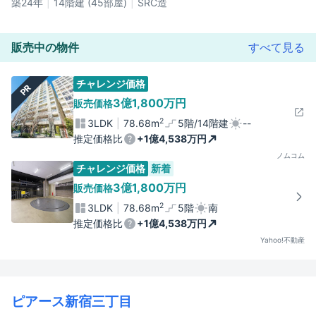
築24年
14階建 (45部屋)
SRC造
販売中の物件
すべて見る
チャレンジ価格
PR
3億1,800万円
販売価格
2
3LDK
78.68m
5階/14階建
--
推定価格比
+1億4,538万円
ノムコム
チャレンジ価格
新着
3億1,800万円
販売価格
2
3LDK
78.68m
5階
南
推定価格比
+1億4,538万円
Yahoo!不動産
ピアース新宿三丁目