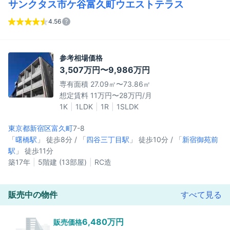
サンクタス市ケ谷富久町ウエストテラス
4.56
参考相場価格
3,507万円〜9,986万円
専有面積 27.09㎡〜73.86㎡
想定賃料 11万円〜28万円/月
1K
1LDK
1R
1SLDK
東京都新宿区
富久町
7-8
「
曙橋駅
」 徒歩8分 / 「
四谷三丁目駅
」 徒歩10分 / 「
新宿御苑前
駅
」 徒歩11分
築17年
5階建 (13部屋)
RC造
販売中の物件
すべて見る
6,480万円
販売価格