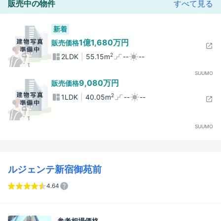
販売中の物件
すべて見る
新着
1億1,680万円
販売価格
2
2LDK
55.15m
--
--
SUUMO
9,080万円
販売価格
2
1LDK
40.05m
--
--
SUUMO
ルジェンテ新宿御苑前
4.64
参考相場価格