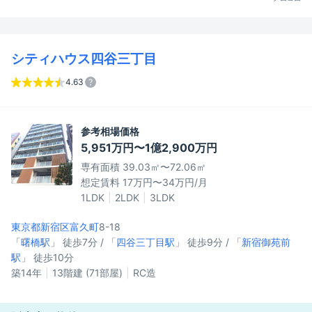
シティハウス四谷三丁目
4.63
参考相場価格
5,951万円〜1億2,900万円
専有面積 39.03㎡〜72.06㎡
想定賃料 17万円〜34万円/月
1LDK
2LDK
3LDK
東京都新宿区
富久町
8-18
「
曙橋駅
」 徒歩7分 / 「
四谷三丁目駅
」 徒歩9分 / 「
新宿御苑前
駅
」 徒歩10分
築14年
13階建 (71部屋)
RC造