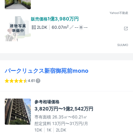
Yahoo!不動産
1億3,980万円
販売価格
2
2LDK
60.07m
--
--
SUUMO
パークリュクス新宿御苑前mono
4.61
参考相場価格
3,820万円〜1億2,542万円
専有面積 26.35㎡〜60.21㎡
想定賃料 13万円〜31万円/月
1DK
1K
2LDK