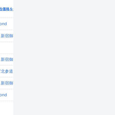
当価格を知る
ond
築11年
ス新宿御苑西
築13年
築10年
ス新宿御苑西
築13年
宮北参道
築9年
ス新宿御苑西
築13年
ond
築10年