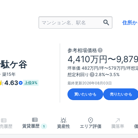
住所か
参考相場価格
4,410万円〜9,8
E千駄ケ谷
坪単価 482万円/坪〜579万円/坪
想定
・築15年
想定利回り
2.8%〜3.5%
4.63
上位
3%
最終更新
2026年08月03日
買いたいかも
売りたいかも
賃貸履歴
売履歴
資産性
エリア評価
騰落率
1