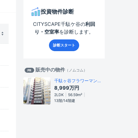
投資物件診断
CITYSCAPE千駄ケ谷
の
利回
り・空室率
を診断します。
診断スタート
販売中の物件
（
ノムコム
）
PR
千駄ヶ谷フラワーマンション
8,999万
円
2LDK
56.59
m²
13階/14階建