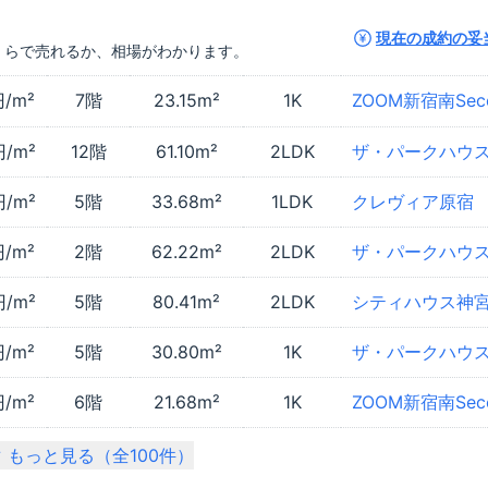
現在の成約の妥
くらで売れるか、相場がわかります。
/m²
7階
23.15m²
1K
ZOOM新宿南Sec
円/m²
12階
61.10m²
2LDK
ザ・パークハウ
円/m²
5階
33.68m²
1LDK
クレヴィア原宿
/m²
2階
62.22m²
2LDK
ザ・パークハウ
円/m²
5階
80.41m²
2LDK
シティハウス神
/m²
5階
30.80m²
1K
ザ・パークハウ
/m²
6階
21.68m²
1K
ZOOM新宿南Sec
もっと見る（全
100
件）