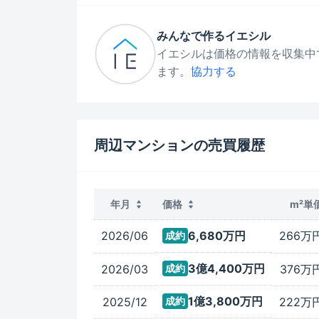
みんなで作るイエシル
イエシルは価格の情報を収集中
ます。
協力する
周辺マンションの売買履歴
年月
価格
m²単
2026/06
6,680万
円
266万
成約
3億4,400万
円
2026/03
376万
成約
1億3,800万
円
2025/12
222万
成約