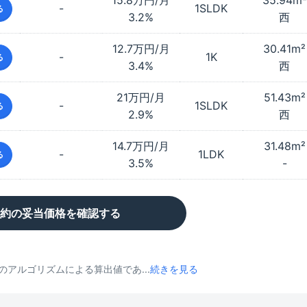
15.8万円/月
35.94
m²
-
1SLDK
る
3.2%
西
12.7万円/月
30.41
m²
-
1K
る
3.4%
西
21万円/月
51.43
m²
-
1SLDK
る
2.9%
西
14.7万円/月
31.48
m²
-
1LDK
る
3.5%
-
約の妥当価格を確認する
アルゴリズムによる算出値であ...
続きを見る