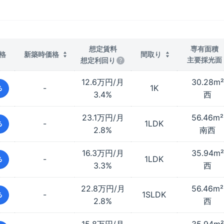
想定賃料
専有面積
格
新築時価格
間取り
主要採光面
想定利回り
12.6万円/月
30.28
m²
-
1K
る
3.4%
西
23.1万円/月
56.46
m²
-
1LDK
る
2.8%
南西
16.3万円/月
35.94
m²
-
1LDK
る
3.3%
西
22.8万円/月
56.46
m²
-
1SLDK
る
2.8%
西