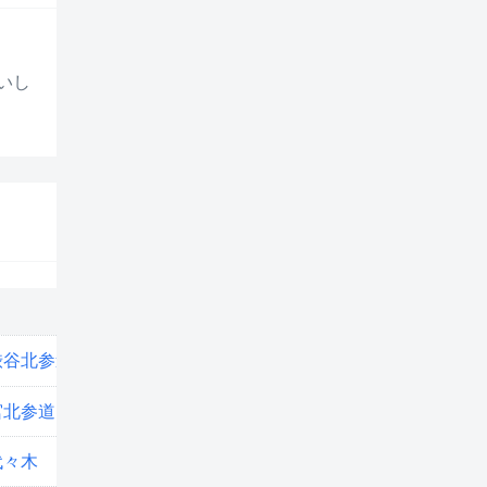
いし
当時の築年数
谷北参道mono
築12年
宮北参道
築10年
代々木
築19年