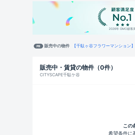
2026年 GMO顧
販売中の物件
【千駄ヶ谷フラワーマンション】8,999
PR
販売中・賃貸の物件（
0
件）
CITYSCAPE千駄ケ谷
この
希望条件に