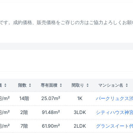
です。成約価格、販売価格をご存じの方はご協力よろしくお願
価
階数
専有面積
間取り
マンション名
円/m²
14階
25.07m²
1K
パークリュクス渋
円/m²
2階
91.48m²
3LDK
シティハウス神
円/m²
7階
61.90m²
2LDK
グランスイート