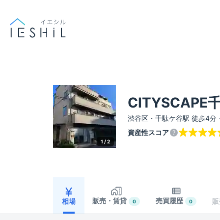
CITYSCAP
渋谷区・千駄ケ谷駅 徒歩4分
資産性スコア
1 /
2
販売・賃貸
売買履歴
相場
販
0
0