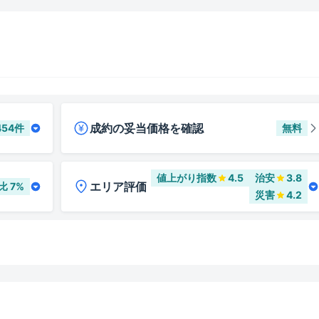
成約の妥当価格を確認
454
件
無料
値上がり指数
4.5
治安
3.8
エリア評価
比
7
%
災害
4.2