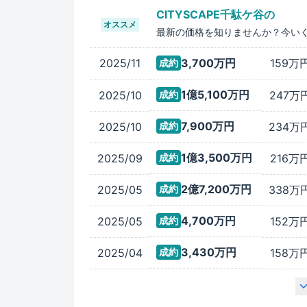
CITYSCAPE千駄ケ谷
の
オススメ
最新の価格を知りませんか？今い
2025/11
3,700万
円
159万
円
成約
1億5,100万
円
2025/10
247万
成約
7,900万
円
2025/10
234万
成約
1億3,500万
円
2025/09
216万
円
成約
2億7,200万
円
2025/05
338万
成約
4,700万
円
2025/05
152万
円
成約
3,430万
円
2025/04
158万
円
成約