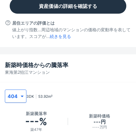
資産価値の詳細を確認する
居住エリアの評価とは
値上がり指数…周辺地域のマンションの価格の変動率を表して
います。スコアが...
続きを見る
新築時価格からの騰落率
東海第2狛江マンション
3DK
53.92
m²
新築騰落率
新築時価格
---%
---円
----万円
築47年