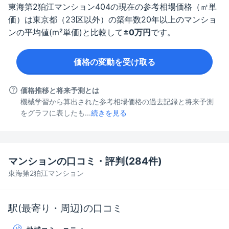
東海第2狛江マンション
404
の現在の参考相場価格（㎡単
価）は
東京都（23区以外）
の築年数
20年以上
のマンショ
ンの平均値(m²単価)と比較して
±
0
万円
です。
価格の変動を受け取る
価格推移と将来予測とは
機械学習から算出された参考相場価格の過去記録と将来予測
をグラフに表したも...
続きを見る
マンションの口コミ・評判(
284
件)
東海第2狛江マンション
駅(最寄り・周辺)の口コミ