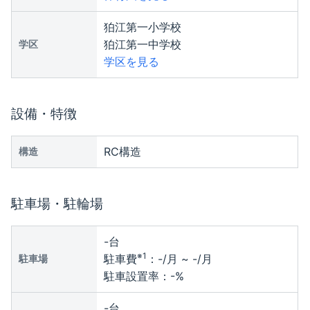
狛江第一小学校
狛江第一中学校
学区
学区を見る
設備・特徴
RC構造
構造
駐車場・駐輪場
-
台
※1
駐車費
：
-
/月 ~
-
/月
駐車場
駐車設置率：
-
%
-
台