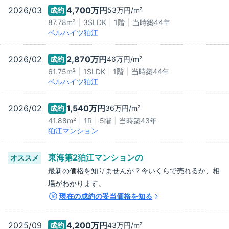
2026/03
4,700万
円
成約
53万
円/m²
87.78m²
3SLDK
1階
当時築
44
年
ベルハイツ狛江
2026/02
2,870万
円
成約
46万
円/m²
61.75m²
1SLDK
1階
当時築
44
年
ベルハイツ狛江
2026/02
1,540万
円
成約
36万
円/m²
41.88m²
1R
5階
当時築
43
年
狛江マンション
東海第2狛江マンション
の
オススメ
最新の価格を知りませんか？今いくらで売れるか、相
場がわかります。
現在の成約の妥当価格を知る
2025/09
4,200万
円
成約
43万
円/m²