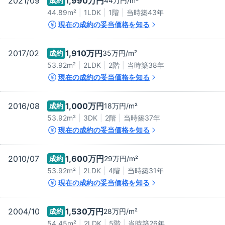
2021/09
1,990万
円
成約
44万
円/m²
44.89m²
1LDK
1階
当時築
43
年
現在の成約の妥当価格を知る
2017/02
1,910万
円
成約
35万
円/m²
53.92m²
2LDK
2階
当時築
38
年
現在の成約の妥当価格を知る
2016/08
1,000万
円
成約
18万
円/m²
53.92m²
3DK
2階
当時築
37
年
現在の成約の妥当価格を知る
2010/07
1,600万
円
成約
29万
円/m²
53.92m²
2LDK
4階
当時築
31
年
現在の成約の妥当価格を知る
2004/10
1,530万
円
成約
28万
円/m²
54.45m²
2LDK
5階
当時築
26
年