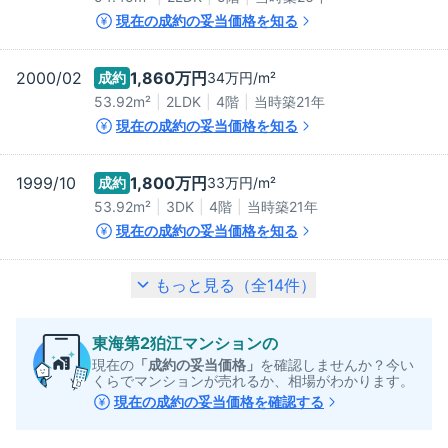
現在の成約の妥当価格を知る
2000/02
1,860万
円
成約
34万
円/m²
53.92m²
2LDK
4階
当時築
21
年
現在の成約の妥当価格を知る
1999/10
1,800万
円
成約
33万
円/m²
53.92m²
3DK
4階
当時築
21
年
現在の成約の妥当価格を知る
もっと見る（全
14
件）
東海第2狛江マンション
の
現在の
「成約の妥当価格」
を確認しませんか？今い
くらでマンションが売れるか、相場がわかります。
現在の成約の妥当価格を確認する