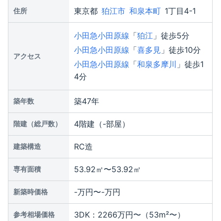
東京都
狛江市
和泉本町
1丁目4-1
住所
小田急小田原線
「
狛江
」徒歩5分
小田急小田原線
「
喜多見
」徒歩10分
アクセス
小田急小田原線
「
和泉多摩川
」徒歩1
4分
築47年
築年数
4階建（-部屋）
階建（総戸数）
RC造
建築構造
53.92㎡〜53.92㎡
専有面積
-万円〜-万円
新築時価格
3DK：2266万円〜（53m²〜）
参考相場価格