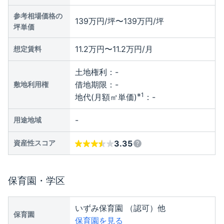
参考相場価格の
139万円/坪〜139万円/坪
坪単価
11.2万円〜11.2万円/月
想定賃料
土地権利：
-
借地期限：
-
敷地利用権
※1
地代(月額㎡単価)
：
-
-
用途地域
資産性スコア
3.35
保育園・学区
いずみ保育園 （認可）他
保育園
保育園を見る