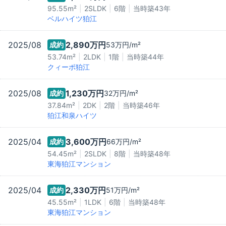
95.55m²
2SLDK
6階
当時築
43
年
ベルハイツ狛江
2025/08
2,890万
円
成約
53万
円/m²
53.74m²
2LDK
1階
当時築
44
年
クィーポ狛江
2025/08
1,230万
円
成約
32万
円/m²
37.84m²
2DK
2階
当時築
46
年
狛江和泉ハイツ
2025/04
3,600万
円
成約
66万
円/m²
54.45m²
2SLDK
8階
当時築
48
年
東海狛江マンション
2025/04
2,330万
円
成約
51万
円/m²
45.55m²
1LDK
6階
当時築
48
年
東海狛江マンション