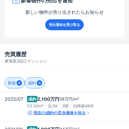
新着物件の売出を通知
新しい物件が売り出されたらお知らせ
売出通知を受け取る
売買履歴
東海第2狛江マンション
新築
成約
2025/07
2,100万
円
成約
38万
円/m²
53.92m²
2LDK
2階
当時築
46
年
現在の成約の妥当価格を知る