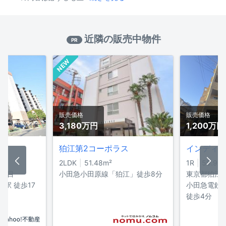
近隣の販売中物件
PR
NEW
販売価格
販売価格
3,180万
円
1,200万
円
号棟
狛江第2コーポラス
2LDK
51.48
m²
1R
59.90
3丁目
小田急小田原線「狛江」徒歩8分
東京都狛江
駅 徒歩17
小田急電鉄
徒歩4分