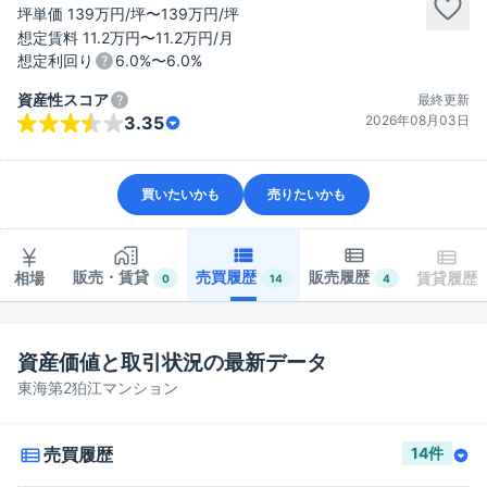
坪単価 139万円/坪〜139万円/坪
想定賃料 11.2万円〜11.2万円/月
想定利回り
6.0%〜6.0%
資産性スコア
最終更新
2026年08月03日
3.35
買いたいかも
売りたいかも
販売・賃貸
売買履歴
販売履歴
相場
賃貸履歴
0
14
4
資産価値と取引状況の最新データ
東海第2狛江マンション
売買履歴
14
件