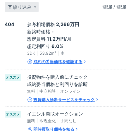
絞り込み
1
部屋
/
1
部屋
404
参考相場価格
2,266万円
新築時価格
-
想定賃料
11.2万円/月
想定利回り
6.0%
3DK
53.92
m²
南
成約の妥当価格を確認する
投資物件を購入前にチェック
オススメ
成約妥当価格と利回りを診断
無料
中立相談
オンライン
投資購入診断サービスをチェック
イエシル買取オークション
オススメ
無料
即現金化
手間なし
即時買取り価格を知る