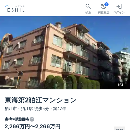
1
検索
閲覧履歴
ログイン
1 /
2
東海第2狛江マンション
狛江市・狛江駅 徒歩5分・築47年
参考相場価格
2,266万円〜2,266万円