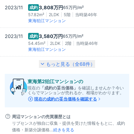
2023/11
3,808万
円
成約
65万
円/m²
57.82m²
2LDK
5階
当時築
46
年
東海狛江マンション
2023/11
3,580万
円
成約
65万
円/m²
54.45m²
2LDK
2階
当時築
46
年
東海狛江マンション
もっと見る（全
68
件）
東海第2狛江マンション
の
現在の
「成約の妥当価格」
を確認しませんか？今い
くらでマンションが売れるか、相場がわかります。
現在の成約の妥当価格を確認する
周辺マンションの売買履歴とは
リブセンスが独自に収集・提供を受けた情報をもとに、成約
価格・新築分譲価格...
続きを見る