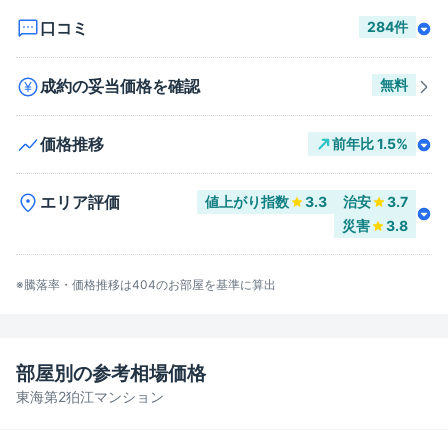
口コミ
284
件
成約の妥当価格を確認
無料
価格推移
前年比
1.5
%
エリア評価
値上がり指数
3.3
治安
3.7
災害
3.8
※騰落率・価格推移は
404
のお部屋を基準に算出
部屋別の参考相場価格
東海第2狛江マンション