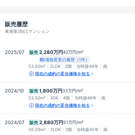
販売履歴
東海第2狛江マンション
2025/07
2,280万円
42万円/m²
販売
価格変更の履歴（
1
件）
53.92
m²
2LDK
2階
当時築46年
南
現在の成約の妥当価格を知る
2024/10
1,800万円
33万円/m²
販売
53.92
m²
3DK
4階
当時築46年
南
現在の成約の妥当価格を知る
2024/07
2,880万円
51万円/m²
販売
56.09
m²
2LDK
2階
当時築45年
南