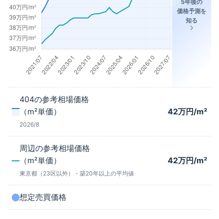
5年後の
価格予測を
知る
404
の参考相場価格
（m²単価）
42
万円/m²
2026/8
周辺の参考相場価格
（m²単価）
42
万円/m²
東京都（23区以外）
・築
20年以上
の平均値
想定売買価格