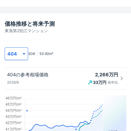
価格推移と将来予測
東海第2狛江マンション
3DK
53.92
m²
2,266万円
404
の参考相場価格
33
万円
2026/8
前年比