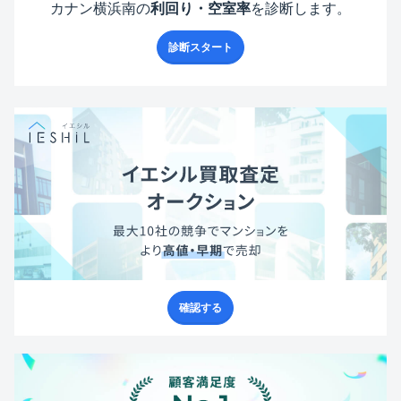
カナン横浜南
の
利回り・空室率
を診断します。
診断スタート
確認する