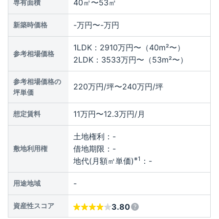
40㎡〜53㎡
専有面積
-万円〜-万円
新築時価格
1LDK：2910万円〜（40m²〜）
参考相場価格
2LDK：3533万円〜（53m²〜）
参考相場価格の
220万円/坪〜240万円/坪
坪単価
11万円〜12.3万円/月
想定賃料
土地権利：
-
借地期限：
-
敷地利用権
※1
地代(月額㎡単価)
：
-
-
用途地域
資産性スコア
3.80