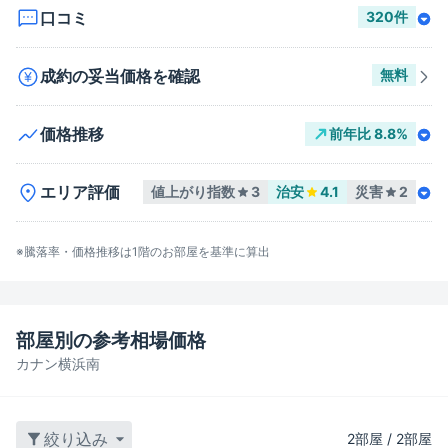
口コミ
320
件
成約の妥当価格を確認
無料
価格推移
前年比
8.8
%
エリア評価
値上がり指数
3
治安
4.1
災害
2
※騰落率・価格推移は
1階
のお部屋を基準に算出
部屋別の参考相場価格
カナン横浜南
絞り込み
2
部屋
/
2
部屋