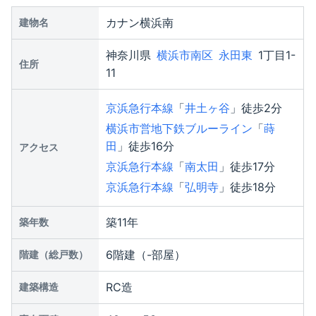
カナン横浜南
建物名
神奈川県
横浜市南区
永田東
1丁目1-
住所
11
京浜急行本線
「
井土ヶ谷
」徒歩2分
横浜市営地下鉄ブルーライン
「
蒔
田
」徒歩16分
アクセス
京浜急行本線
「
南太田
」徒歩17分
京浜急行本線
「
弘明寺
」徒歩18分
築11年
築年数
6階建（-部屋）
階建（総戸数）
RC造
建築構造