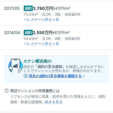
2017/05
3,790万
円
成約
54万
円/m²
70.03m²
3LDK
3階
当時築
5
年
パレステージ井土ヶ谷
2014/04
2,550万
円
成約
46万
円/m²
54.83m²
2LDK
4階
当時築
2
年
パレステージ井土ヶ谷
カナン横浜南
の
現在の
「成約の妥当価格」
を確認しませんか？今い
くらでマンションが売れるか、相場がわかります。
現在の成約の妥当価格を確認する
周辺マンションの売買履歴とは
リブセンスが独自に収集・提供を受けた情報をもとに、成約
価格・新築分譲価格...
続きを見る