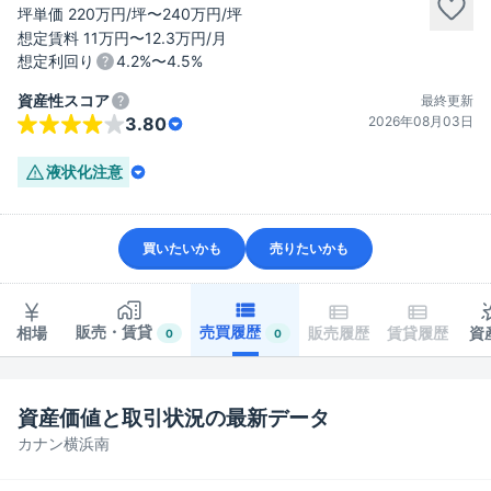
坪単価 220万円/坪〜240万円/坪
想定賃料 11万円〜12.3万円/月
想定利回り
4.2%〜4.5%
資産性スコア
最終更新
2026年08月03日
3.80
液状化
注意
買いたいかも
売りたいかも
販売・賃貸
売買履歴
相場
販売履歴
賃貸履歴
資
0
0
資産価値と取引状況の最新データ
カナン横浜南