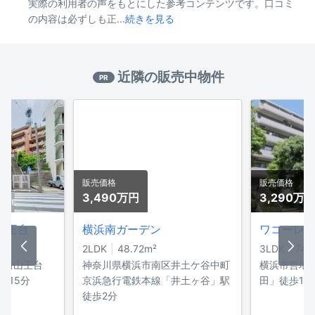
実際の利用者の声をもとにした参考コンテンツです。口コミ
の内容は必ずしも正...
続きを見る
近隣の販売中物件
PR
販売価格
販売価格
3,490万
円
3,290万
山王台
横浜南ガーデン
2LDK
48.72
m²
3LDK
74.
永田山王台
神奈川県横浜市南区井土ケ谷中町
横浜市営地
歩15分
京浜急行電鉄本線「井土ヶ谷」駅
田」徒歩13
徒歩2分