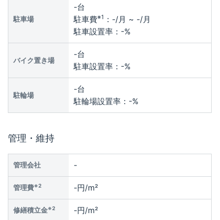
-
台
※1
駐車費
：
-
/月 ~
-
/月
駐車場
駐車設置率：
-
%
-
台
バイク置き場
駐車設置率：
-
%
-
台
駐輪場
駐輪場設置率：
-
%
管理・維持
-
管理会社
※2
-円/m²
管理費
※2
-円/m²
修繕積立金