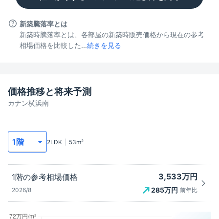
新築騰落率とは
新築時騰落率とは、各部屋の新築時販売価格から現在の参考
相場価格を比較した...
続きを見る
価格推移と将来予測
カナン横浜南
2LDK
53
m²
3,533万円
1階
の参考相場価格
285
万円
2026/8
前年比