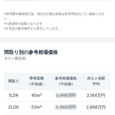
※管理費や修繕積立金、地代の正確な金額は各管理会社にてご確認くださ
い。
※1 新築時の金額になります。
※2 直近の販売物件から算出しています。
間取り別の参考相場価格
カナン横浜南
専有面積
参考相場価格
井土ヶ谷駅
間取り
（中央値）
（中央値）
平均
1LDK
40m²
2,910万円
2,184万円
2LDK
53m²
3,533万円
2,868万円