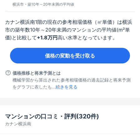
横浜市
・築
10年～20年未満
の平均値
カナン横浜南
1階
の現在の参考相場価格（㎡単価）は
横浜
市
の築年数
10年～20年未満
のマンションの平均値(m²単
価)と比較して
+
1.8
万円
高い水準となっています。
価格の変動を受け取る
価格推移と将来予測とは
機械学習から算出された参考相場価格の過去記録と将来予測
をグラフに表したも...
続きを見る
マンションの口コミ・評判(
320
件)
カナン横浜南