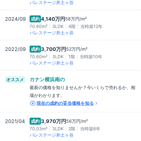
パレステージ井土ヶ谷
2024/09
4,140万
円
成約
58万
円/m²
70.60m²
3LDK
4階
当時築
12
年
パレステージ井土ヶ谷
2022/09
3,700万
円
成約
52万
円/m²
70.60m²
3LDK
1階
当時築
10
年
パレステージ井土ヶ谷
カナン横浜南
の
オススメ
最新の価格を知りませんか？今いくらで売れるか、相
場がわかります。
現在の成約の妥当価格を知る
2021/04
3,970万
円
成約
56万
円/m²
70.03m²
3LDK
2階
当時築
8
年
パレステージ井土ヶ谷