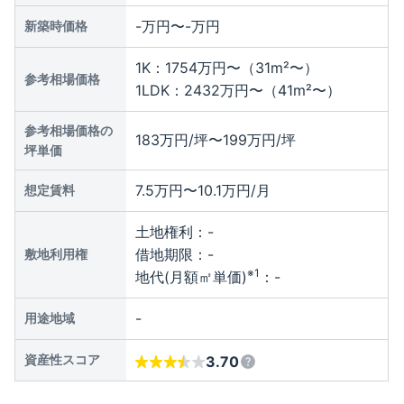
-万円〜-万円
新築時価格
1K：1754万円〜（31m²〜）
参考相場価格
1LDK：2432万円〜（41m²〜）
参考相場価格の
183万円/坪〜199万円/坪
坪単価
7.5万円〜10.1万円/月
想定賃料
土地権利：
-
借地期限：
-
敷地利用権
※1
地代(月額㎡単価)
：
-
-
用途地域
資産性スコア
3.70