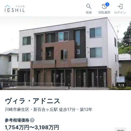
1
検索
閲覧履歴
ログイン
1 /
2
ヴィラ・アドニス
川崎市麻生区・新百合ヶ丘駅 徒歩17分・築12年
参考相場価格
1,754万円〜3,198万円