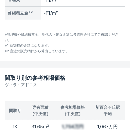
※2
-円/m²
修繕積立金
※管理費や修繕積立金、地代の正確な金額は各管理会社にてご確認くださ
い。
※1 新築時の金額になります。
※2 直近の販売物件から算出しています。
間取り別の参考相場価格
ヴィラ・アドニス
専有面積
参考相場価格
新百合ヶ丘駅
間取り
（中央値）
（中央値）
平均
1K
31.65m²
1,754万円
1,067万円