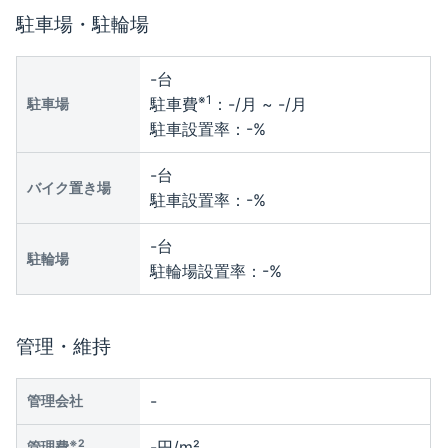
駐車場・駐輪場
-
台
※1
駐車費
：
-
/月 ~
-
/月
駐車場
駐車設置率：
-
%
-
台
バイク置き場
駐車設置率：
-
%
-
台
駐輪場
駐輪場設置率：
-
%
管理・維持
-
管理会社
※2
-円/m²
管理費