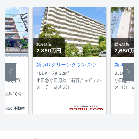
販売価格
販売価格
2,880万
円
2,680万
ーデニア
新ゆりグリーンタウンさつき街区 1号棟
4LDK
78.32
m²
3LDK
72.
区王禅寺西6
小田急小田原線「新百合ヶ丘」バ
小田急小田
ス11分 徒歩5分
ス11分 徒
 徒歩10分