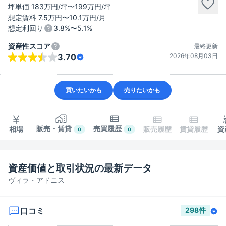
坪単価 183万円/坪〜199万円/坪
想定賃料 7.5万円〜10.1万円/月
想定利回り
3.8%〜5.1%
資産性スコア
最終更新
2026年08月03日
3.70
買いたいかも
売りたいかも
販売・賃貸
売買履歴
相場
販売履歴
賃貸履歴
資
0
0
資産価値と取引状況の最新データ
ヴィラ・アドニス
口コミ
298
件