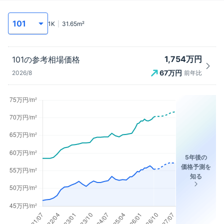
1K
31.65
m²
1,754万円
101
の参考相場価格
67
万円
2026/8
前年比
5年後の
価格予測を
知る