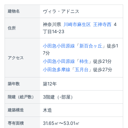
ヴィラ・アドニス
建物名
神奈川県
川崎市麻生区
王禅寺西
4
住所
丁目14-23
小田急小田原線
「
新百合ヶ丘
」徒歩1
7分
アクセス
小田急小田原線
「
柿生
」徒歩21分
小田急多摩線
「
五月台
」徒歩27分
築12年
築年数
3階建（-部屋）
階建（総戸数）
木造
建築構造
31.65㎡〜53.01㎡
専有面積