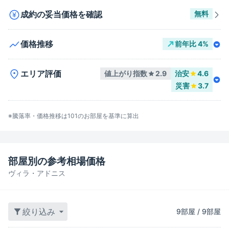
成約の妥当価格を確認
無料
価格推移
前年比
4
%
エリア評価
値上がり指数
2.9
治安
4.6
災害
3.7
※騰落率・価格推移は
101
のお部屋を基準に算出
部屋別の参考相場価格
ヴィラ・アドニス
絞り込み
9
部屋
/
9
部屋