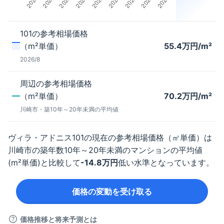
101
の参考相場価格
（m²単価）
55.4
万円/m²
2026/8
周辺の参考相場価格
（m²単価）
70.2
万円/m²
川崎市
・築
10年～20年未満
の平均値
ヴィラ・アドニス
101
の現在の参考相場価格（㎡単価）は
川崎市
の築年数
10年～20年未満
のマンションの平均値
(m²単価)と比較して
-14.8
万円
低い水準となっています。
価格の変動を受け取る
価格推移と将来予測とは