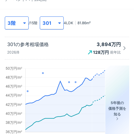
/
15
階
4LDK
81.86
m²
3,894万円
301
の参考相場価格
128
万円
2026/8
前年比
5年後の
価格予測を
知る