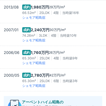
2013/08
1,980万
円
成約
29万
円/m²
66.52m²
2SLDK
4階
当時築
16
年
シェモア昭島舘
2007/01
2,240万
円
成約
30万
円/m²
74.26m²
3LDK
4階
当時築
10
年
シェモア昭島舘
2006/06
1,760万
円
成約
26万
円/m²
65.30m²
2SLDK
4階
当時築
9
年
シェモア昭島舘
2000/05
2,780万
円
成約
42万
円/m²
65.30m²
2SLDK
6階
当時築
3
年
シェモア昭島舘
アーベントハイム昭島
の