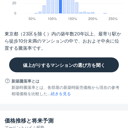
東京都（23区を除く）
内の築年数
20年以上
、最寄り駅か
ら徒歩
10分未満
のマンションの中で、おおよそ中央に位
置する騰落率です。
値上がりするマンションの選び方を聞く
新築騰落率とは
新築時騰落率とは、各部屋の新築時販売価格から現在の参考
相場価格を比較した...
続きを見る
価格推移と将来予測
アーベントハイム昭島