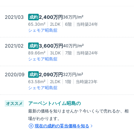
2021/03
2,400万
円
成約
36万
円/m²
65.30m²
2LDK
6階
当時築
24
年
シェモア昭島舘
2021/02
3,600万
円
成約
40万
円/m²
89.66m²
3LDK
7階
当時築
24
年
シェモア昭島舘
2020/09
2,090万
円
成約
32万
円/m²
63.58m²
2LDK
1階
当時築
23
年
シェモア昭島舘
アーベントハイム昭島
の
オススメ
最新の価格を知りませんか？今いくらで売れるか、相
場がわかります。
現在の成約の妥当価格を知る