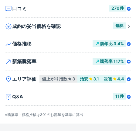
口コミ
270
件
成約の妥当価格を確認
無料
価格推移
前年比
3.4
%
新築騰落率
騰落率
117
%
エリア評価
値上がり指数
3
治安
3.1
災害
4.4
Q&A
11
件
※騰落率・価格推移は
301
のお部屋を基準に算出