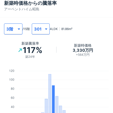
新築時価格からの騰落率
アーベントハイム昭島
/
15
階
4LDK
81.86
m²
新築騰落率
新築時価格
117%
3,330万円
+564万円
築24年