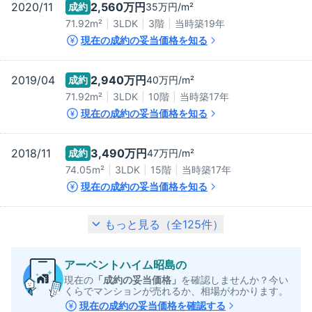
2020/11
2,560万
円
成約
35万
円/m²
71.92m²
3LDK
3階
当時築
19
年
現在の成約の妥当価格を知る
2019/04
2,940万
円
成約
40万
円/m²
71.92m²
3LDK
10階
当時築
17
年
現在の成約の妥当価格を知る
2018/11
3,490万
円
成約
47万
円/m²
74.05m²
3LDK
15階
当時築
17
年
現在の成約の妥当価格を知る
もっと見る（全
125
件）
アーベントハイム昭島
の
現在の
「成約の妥当価格」
を確認しませんか？今い
くらでマンションが売れるか、相場がわかります。
現在の成約の妥当価格を確認する