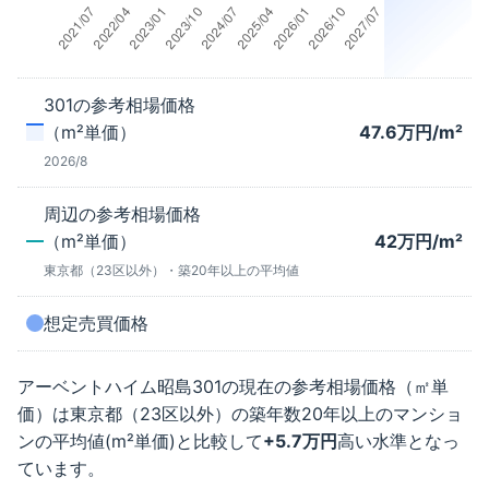
301
の参考相場価格
（m²単価）
47.6
万円/m²
2026/8
周辺の参考相場価格
（m²単価）
42
万円/m²
東京都（23区以外）
・築
20年以上
の平均値
想定売買価格
アーベントハイム昭島
301
の現在の参考相場価格（㎡単
価）は
東京都（23区以外）
の築年数
20年以上
のマンショ
ンの平均値(m²単価)と比較して
+
5.7
万円
高い水準となっ
ています。