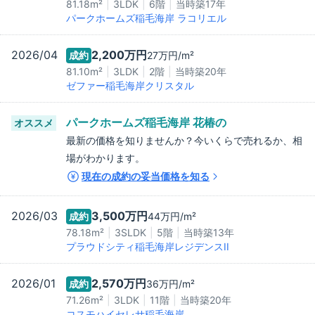
81.18m²
3LDK
6階
当時築
17
年
パークホームズ稲毛海岸 ラコリエル
2026/04
2,200万
円
成約
27万
円/m²
81.10m²
3LDK
2階
当時築
20
年
ゼファー稲毛海岸クリスタル
パークホームズ稲毛海岸 花椿
の
オススメ
最新の価格を知りませんか？今いくらで売れるか、相
場がわかります。
現在の成約の妥当価格を知る
2026/03
3,500万
円
成約
44万
円/m²
78.18m²
3SLDK
5階
当時築
13
年
プラウドシティ稲毛海岸レジデンスII
2026/01
2,570万
円
成約
36万
円/m²
71.26m²
3LDK
11階
当時築
20
年
コスモハイセレサ稲毛海岸