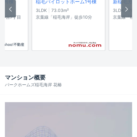
8号棟
稲毛パイロットホーム1号棟
新稲毛ガー
3LDK
73.03
m²
3LDK
79.
小仲台7丁目
京葉線「稲毛海岸」徒歩10分
京葉線「稲
3分
マンション概要
パークホームズ稲毛海岸 花椿