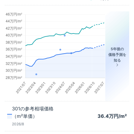
5年後の
価格予測を
知る
301
の参考相場価格
（m²単価）
36.4
万円/m²
2026/8