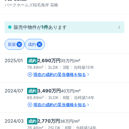
パークホームズ稲毛海岸 花椿
販売中物件が
1
件
あります
新築
成約
2025/01
2,690万
円
成約
35万
円/m²
76.49m²
3LDK
3階
当時築
15
年
現在の成約の妥当価格を知る
2024/07
3,490万
円
成約
40万
円/m²
86.69m²
3LDK
8階
当時築
14
年
現在の成約の妥当価格を知る
2024/03
2,770万
円
成約
36万
円/m²
76.46m²
2SLDK
8階
当時築
14
年