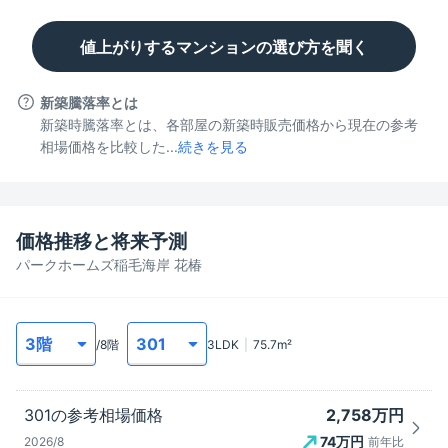
値上がりするマンションの選び方を聞く
新築騰落率とは
新築時騰落率とは、各部屋の新築時販売価格から現在の参考
相場価格を比較した...
続きを見る
価格推移と将来予測
パークホームズ稲毛海岸 花椿
/
8
階
3LDK
75.7
m²
2,758万円
301
の参考相場価格
74
万円
2026/8
前年比