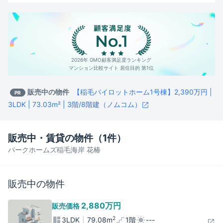
2026年 GMO顧客満足度ランキング
マンション比較サイト 居住目的 第1位
販売中の物件
【稲毛パイロットホーム1号棟】2,390万円 |
PR
3LDK | 73.03m² | 3階/8階建（ノムコム）
販売中・賃貸の物件（
1
件）
パークホームズ稲毛海岸 花椿
販売中の物件
2,880万
円
販売価格
2
3LDK
79.08
m
1階
---