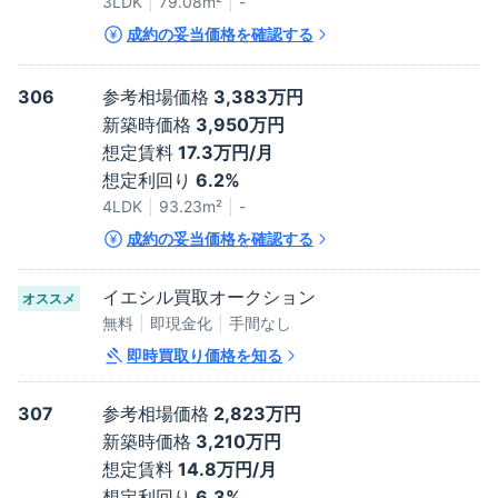
3LDK
79.08
m²
-
成約の妥当価格を確認する
306
参考相場価格
3,383万円
新築時価格
3,950万円
想定賃料
17.3万円/月
想定利回り
6.2%
4LDK
93.23
m²
-
成約の妥当価格を確認する
イエシル買取オークション
オススメ
無料
即現金化
手間なし
即時買取り価格を知る
307
参考相場価格
2,823万円
新築時価格
3,210万円
想定賃料
14.8万円/月
想定利回り
6.3%