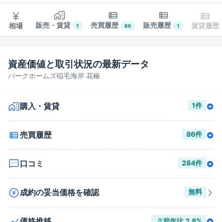
販売・賃貸
売買履歴
販売履歴
相場
賃貸履歴
1
86
1
資産価値と取引状況の最新データ
パークホームズ稲毛海岸 花椿
購入・賃貸
1
件
売買履歴
86
件
口コミ
284
件
成約の妥当価格を確認
無料
価格推移
前年比
2.8
%