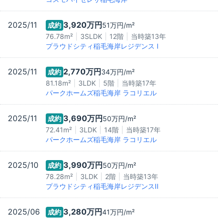
2025/11
3,920万
円
成約
51万
円/m²
76.78m²
3SLDK
12階
当時築
13
年
プラウドシティ稲毛海岸レジデンス I
2025/11
2,770万
円
成約
34万
円/m²
81.18m²
3LDK
5階
当時築
17
年
パークホームズ稲毛海岸 ラコリエル
2025/11
3,690万
円
成約
50万
円/m²
72.41m²
3LDK
14階
当時築
17
年
パークホームズ稲毛海岸 ラコリエル
2025/10
3,990万
円
成約
50万
円/m²
78.28m²
3LDK
2階
当時築
13
年
プラウドシティ稲毛海岸レジデンスII
2025/06
3,280万
円
成約
41万
円/m²