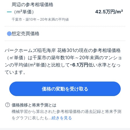
周辺の参考相場価格
（m²単価）
42.5
万円/m²
千葉市
・築
10年～20年未満
の平均値
想定売買価格
パークホームズ稲毛海岸 花椿
301
の現在の参考相場価格
（㎡単価）は
千葉市
の築年数
10年～20年未満
のマンショ
ンの平均値(m²単価)と比較して
-6.1
万円
低い水準となっ
ています。
価格の変動を受け取る
価格推移と将来予測とは
機械学習から算出された参考相場価格の過去記録と将来予測
をグラフに表したも...
続きを見る