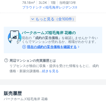
78.18m²
3LDK
1階
当時築
13
年
プラウドシティ稲毛海岸レジデンスII
もっと見る（全
100
件）
パークホームズ稲毛海岸 花椿
の
現在の
「成約の妥当価格」
を確認しませんか？今い
くらでマンションが売れるか、相場がわかります。
現在の成約の妥当価格を確認する
周辺マンションの売買履歴とは
リブセンスが独自に収集・提供を受けた情報をもとに、成約
価格・新築分譲価格...
続きを見る
販売履歴
パークホームズ稲毛海岸 花椿