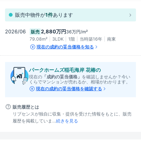
販売中物件が
1
件
あります
2026/06
2,880万円
36万円/m²
販売
79.08
m²
3LDK
1階
当時築16年
南東
現在の成約の妥当価格を知る
パークホームズ稲毛海岸 花椿
の
現在の
「成約の妥当価格」
を確認しませんか？今い
くらでマンションが売れるか、相場がわかります。
現在の成約の妥当価格を確認する
販売履歴とは
リブセンスが独自に収集・提供を受けた情報をもとに、販売
履歴を掲載していま...
続きを見る