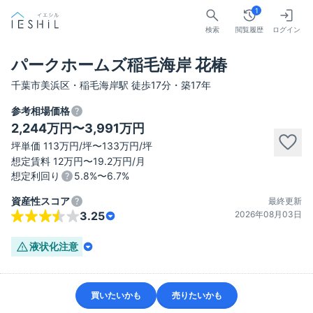
1
検索
閲覧履歴
ログイン
パークホームズ稲毛海岸 花椿
千葉市美浜区・稲毛海岸駅 徒歩17分・築17年
参考相場価格
2,244万円〜3,991万円
坪単価 113万円/坪〜133万円/坪
想定賃料 12万円〜19.2万円/月
想定利回り
5.8%〜6.7%
資産性スコア
最終更新
2026年08月03日
3.25
液状化
注意
買いたいかも
売りたいかも