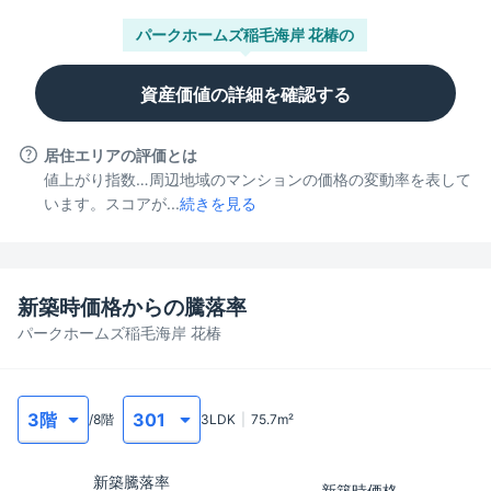
パークホームズ稲毛海岸 花椿
の
資産価値の詳細を確認する
居住エリアの評価とは
値上がり指数…周辺地域のマンションの価格の変動率を表して
います。スコアが...
続きを見る
新築時価格からの騰落率
パークホームズ稲毛海岸 花椿
/
8
階
3LDK
75.7
m²
新築騰落率
新築時価格