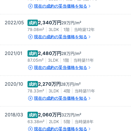
現在の成約の妥当価格を知る
2022/05
2,340万
円
成約
29万
円/m²
79.08m²
3LDK
1階
当時築
12
年
現在の成約の妥当価格を知る
2021/01
2,480万
円
成約
28万
円/m²
87.05m²
3LDK
1階
当時築
11
年
現在の成約の妥当価格を知る
2020/10
2,270万
円
成約
28万
円/m²
78.33m²
3LDK
4階
当時築
11
年
現在の成約の妥当価格を知る
2018/03
2,060万
円
成約
32万
円/m²
63.38m²
2LDK
5階
当時築
8
年
現在の成約の妥当価格を知る