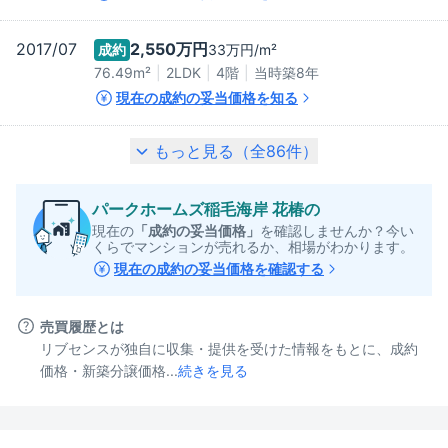
2017/07
2,550万
円
成約
33万
円/m²
76.49m²
2LDK
4階
当時築
8
年
現在の成約の妥当価格を知る
もっと見る（全
86
件）
パークホームズ稲毛海岸 花椿
の
現在の
「成約の妥当価格」
を確認しませんか？今い
くらでマンションが売れるか、相場がわかります。
現在の成約の妥当価格を確認する
売買履歴とは
リブセンスが独自に収集・提供を受けた情報をもとに、成約
価格・新築分譲価格...
続きを見る