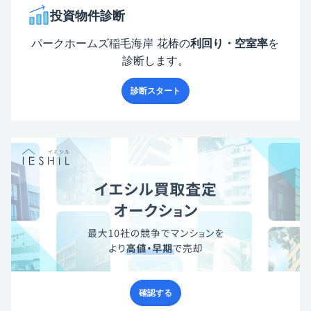
投資物件診断
パークホームズ稲毛海岸 花椿
の
利回り・空室率
を
診断します。
診断スタート
確認する