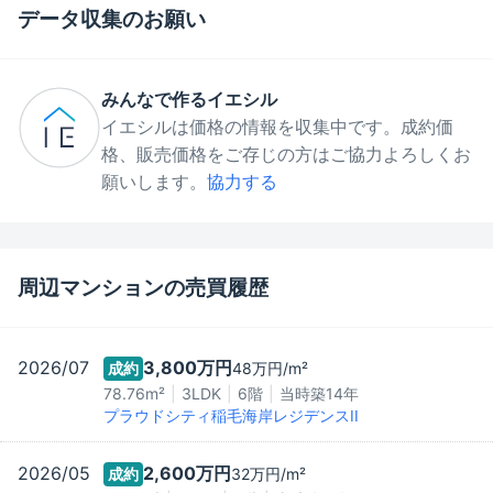
データ収集のお願い
みんなで作るイエシル
イエシルは価格の情報を収集中です。成約価
格、販売価格をご存じの方はご協力よろしくお
願いします。
協力する
周辺マンションの売買履歴
2026/07
3,800万
円
成約
48万
円/m²
78.76m²
3LDK
6階
当時築
14
年
プラウドシティ稲毛海岸レジデンスII
2026/05
2,600万
円
成約
32万
円/m²