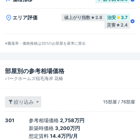
エリア評価
値上がり指数
2.8
治安
3.7
災害
2.4
※騰落率・価格推移は
301
のお部屋を基準に算出
部屋別の参考相場価格
パークホームズ稲毛海岸 花椿
絞り込み
15
部屋
/
76
部屋
301
参考相場価格
2,758万円
新築時価格
3,200万円
想定賃料
14.4万円/月