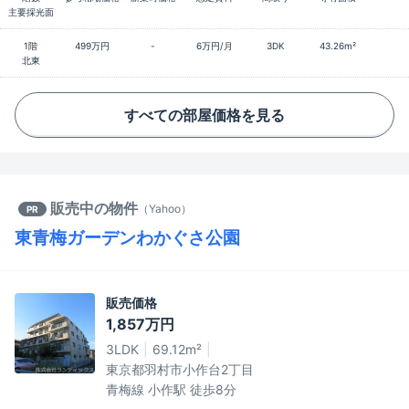
主要採光面
1階
499万円
-
6万円/月
3DK
43.26m²
北東
すべての部屋価格を見る
販売中の物件
（
Yahoo
）
PR
東青梅ガーデンわかぐさ公園
販売価格
1,857万円
3LDK
69.12m²
東京都羽村市小作台2丁目
青梅線 小作駅 徒歩8分