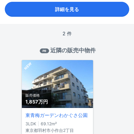
詳細を見る
2 件
近隣の販売中物件
PR
NEW
販売価格
1,857万円
東青梅ガーデンわかぐさ公園
3LDK
69.12m²
東京都羽村市小作台2丁目