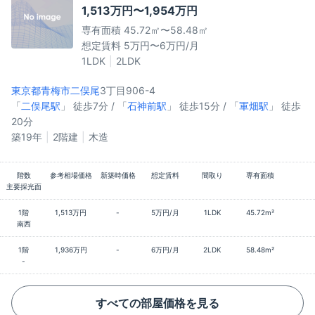
1,513万円〜1,954万円
専有面積 45.72㎡〜58.48㎡
想定賃料 5万円〜6万円/月
1LDK
2LDK
東京都青梅市
二俣尾
3丁目906-4
「
二俣尾駅
」 徒歩7分 / 「
石神前駅
」 徒歩15分 / 「
軍畑駅
」 徒歩
20分
築19年
2階建
木造
階数
参考相場価格
新築時価格
想定賃料
間取り
専有面積
主要採光面
1階
1,513万円
-
5万円/月
1LDK
45.72m²
南西
1階
1,936万円
-
6万円/月
2LDK
58.48m²
-
すべての部屋価格を見る