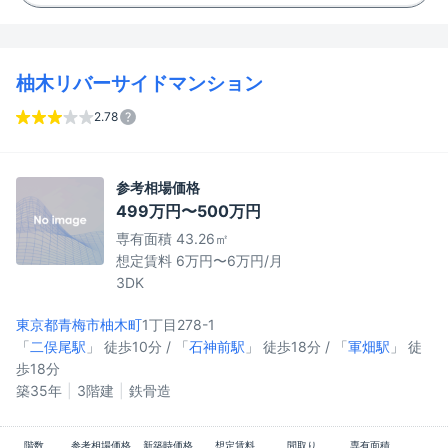
柚木リバーサイドマンション
2.78
参考相場価格
499万円〜500万円
専有面積 43.26㎡
想定賃料 6万円〜6万円/月
3DK
東京都青梅市
柚木町
1丁目278-1
「
二俣尾駅
」 徒歩10分 / 「
石神前駅
」 徒歩18分 / 「
軍畑駅
」 徒
歩18分
築35年
3階建
鉄骨造
階数
参考相場価格
新築時価格
想定賃料
間取り
専有面積