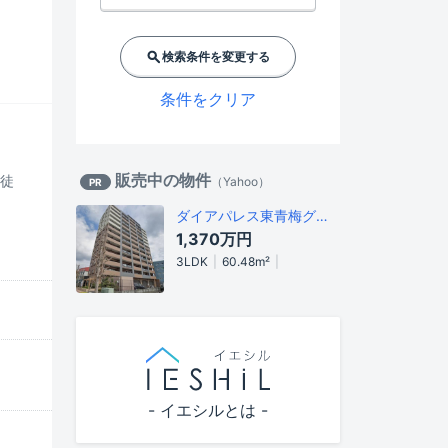
検索条件を変更する
条件をクリア
販売中の物件
 徒
（
Yahoo
）
PR
ダイアパレス東青梅グランエスタシオン
1,370万円
3LDK
60.48m²
- イエシルとは -