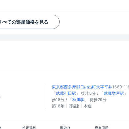
すべての部屋価格を見る
東京都西多摩郡日の出町
大字平井
1569-11
「
武蔵引田駅
」 徒歩8分 / 「
武蔵増戸駅
」
㎡
歩18分 / 「
秋川駅
」 徒歩29分
築16年
2階建
木造
格
想定賃料
間取り
専有面積