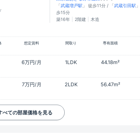
「
武蔵増戸駅
」 徒歩11分 / 「
武蔵引田駅
」
㎡
歩15分
築16年
2階建
木造
格
想定賃料
間取り
専有面積
6万円/月
1LDK
44.18m²
7万円/月
2LDK
56.47m²
すべての部屋価格を見る