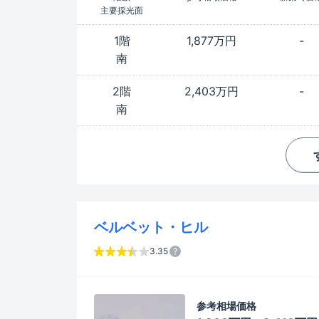
主要採光面
1階
1,877万円
-
南
2階
2,403万円
-
南
ベルベット・ヒル
3.35
参考相場価格