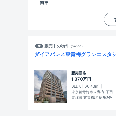
南東
販売中の物件
（
Yahoo
）
PR
ダイアパレス東青梅グランエスタ
販売価格
1,370万円
3LDK
60.48m²
東京都青梅市東青梅1丁目
青梅線 東青梅駅 徒歩2分