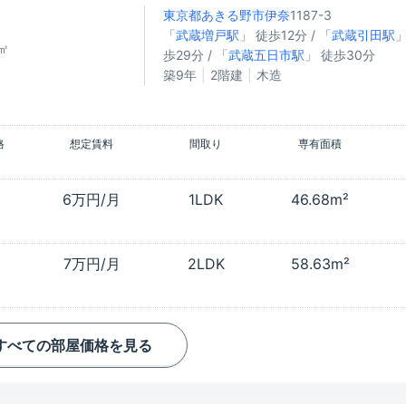
東京都あきる野市
伊奈
1187-3
「
武蔵増戸駅
」 徒歩12分 / 「
武蔵引田駅
」
㎡
歩29分 / 「
武蔵五日市駅
」 徒歩30分
築9年
2階建
木造
格
想定賃料
間取り
専有面積
6万円/月
1LDK
46.68m²
7万円/月
2LDK
58.63m²
すべての部屋価格を見る