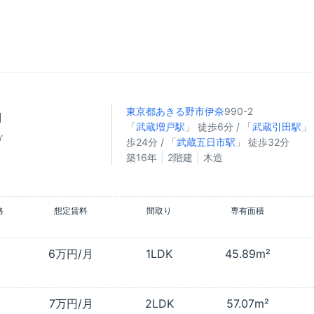
東京都あきる野市
伊奈
990-2
円
「
武蔵増戸駅
」 徒歩6分 / 「
武蔵引田駅
」
㎡
歩24分 / 「
武蔵五日市駅
」 徒歩32分
築16年
2階建
木造
格
想定賃料
間取り
専有面積
6万円/月
1LDK
45.89m²
7万円/月
2LDK
57.07m²