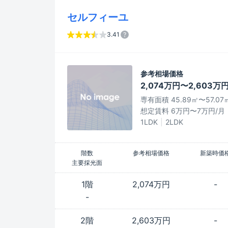
セルフィーユ
3.41
参考相場価格
2,074万円〜2,603万
専有面積 45.89㎡〜57.07
想定賃料 6万円〜7万円/月
1LDK
2LDK
階数
参考相場価格
新築時価
主要採光面
1階
2,074万円
-
-
2階
2,603万円
-