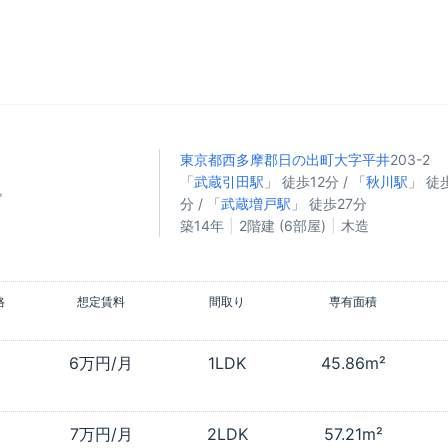
東京都西多摩郡日の出町
大字平井
203-2
「
武蔵引田駅
」 徒歩12分 / 「
秋川駅
」 徒
㎡
分 / 「
武蔵増戸駅
」 徒歩27分
築14年
2階建 (6部屋)
木造
格
想定賃料
間取り
専有面積
6万円/月
1LDK
45.86m²
7万円/月
2LDK
57.21m²