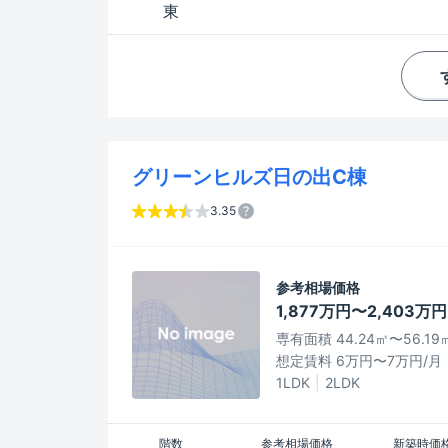
東
グリーンヒルズ日の出C棟
3.35
参考相場価格
1,877万円〜2,403万円
専有面積 44.24㎡〜56.19
想定賃料 6万円〜7万円/月
1LDK
2LDK
階数
参考相場価格
新築時価