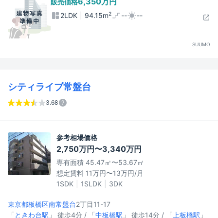
6,350万円
販売価格
2
2LDK
94.15m
--
--
SUUMO
シティライブ常盤台
3.68
参考相場価格
2,750万円〜3,340万円
専有面積 45.47㎡〜53.67㎡
想定賃料 11万円〜13万円/月
1SDK
1SLDK
3DK
東京都板橋区
南常盤台
2丁目11-17
「
ときわ台駅
」 徒歩4分 / 「
中板橋駅
」 徒歩14分 / 「
上板橋駅
」