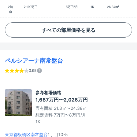
2階
2,199万円
-
8万円/月
1K
26.34m²
南
すべての部屋価格を見る
ペルシアーナ南常盤台
3.95
参考相場価格
1,687万円〜2,026万円
専有面積 21.3㎡〜24.38㎡
想定賃料 7万円〜8万円/月
1K
東京都板橋区
南常盤台
1丁目10-5