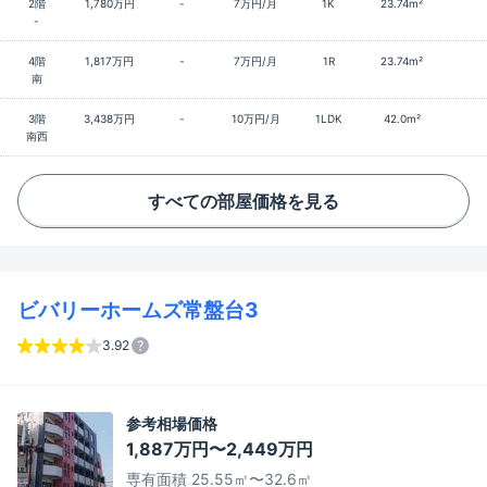
2階
1,780万円
-
7万円/月
1K
23.74m²
-
4階
1,817万円
-
7万円/月
1R
23.74m²
南
3階
3,438万円
-
10万円/月
1LDK
42.0m²
南西
すべての部屋価格を見る
ビバリーホームズ常盤台3
3.92
参考相場価格
1,887万円〜2,449万円
専有面積 25.55㎡〜32.6㎡