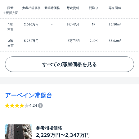
階数
参考相場価格
新築時価格
想定賃料
間取り
専有面積
主要採光面
1階
2,096万円
-
8万円/月
1K
25.56m²
南西
3階
5,252万円
-
15万円/月
2LDK
55.93m²
南西
すべての部屋価格を見る
アーベイン常盤台
4.24
参考相場価格
2,229万円〜2,347万円