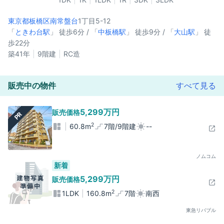
東京都板橋区
南常盤台
1丁目5-12
「
ときわ台駅
」 徒歩6分 / 「
中板橋駅
」 徒歩9分 / 「
大山駅
」 徒
歩22分
築41年
9階建
RC造
販売中の物件
すべて見る
5,299万円
販売価格
PR
2
60.8m
7階/9階建
--
ノムコム
新着
5,299万円
販売価格
2
1LDK
160.8m
7階
南西
東急リバブル