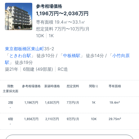
参考相場価格
1,196万円〜2,036万円
専有面積 19.4㎡〜33.1㎡
想定賃料 7万円〜10万円/月
1DK
1K
東京都板橋区
東山町
35-2
「
ときわ台駅
」 徒歩10分 / 「
中板橋駅
」 徒歩14分 / 「
小竹向原
駅
」 徒歩19分
築21年
6階建 (49部屋)
RC造
階数
参考相場価格
新築時価格
想定賃料
間取り
専有面積
主要採光面
2階
1,196万円
1,630万円
7万円/月
1K
19.4m²
-
6階
1,856万円
2,110万円
9万円/月
1DK
29.75m²
-