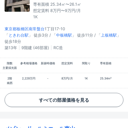
専有面積 25.34㎡〜26.1㎡
想定賃料 8万円〜9万円/月
1K
東京都板橋区
南常盤台
1丁目17-10
「
ときわ台駅
」 徒歩3分 / 「
中板橋駅
」 徒歩11分 / 「
上板橋駅
」
徒歩18分
築13年
9階建 (46部屋)
RC造
階数
参考相場価格
新築時価格
想定賃料
間取り
専有面積
主要採光面
2階
2,229万円
-
8万円/月
1K
25.34m²
南西
すべての部屋価格を見る