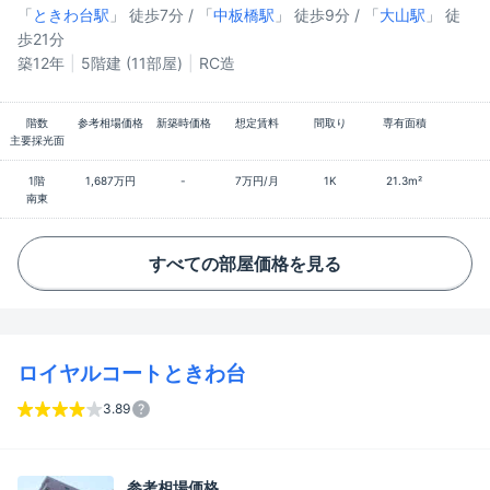
「
ときわ台駅
」 徒歩7分 / 「
中板橋駅
」 徒歩9分 / 「
大山駅
」 徒
歩21分
築12年
5階建 (11部屋)
RC造
階数
参考相場価格
新築時価格
想定賃料
間取り
専有面積
主要採光面
1階
1,687万円
-
7万円/月
1K
21.3m²
南東
すべての部屋価格を見る
ロイヤルコートときわ台
3.89
参考相場価格