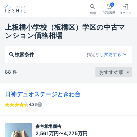
0
閲覧履歴
検索
ログイン
上板橋小学校（板橋区）学区の中古マ
ンション価格相場
検索条件
指定なし
変更する
88 件
日神デュオステージときわ台
4.36
参考相場価格
2,561万円〜4,775万円