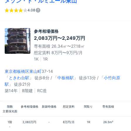
メゾン・ド・ルミエール東山
4.08
参考相場価格
2,083万円〜2,249万円
専有面積 26.34㎡〜27.18㎡
想定賃料 8万円〜9万円/月
1K
1R
東京都板橋区
東山町
37-14
「
ときわ台駅
」 徒歩8分 / 「
中板橋駅
」 徒歩13分 / 「
小竹向原
駅
」 徒歩21分
築14年
8階建
RC造
階数
参考相場価格
新築時価格
想定賃料
間取り
専有面積
主要採光面
1階
2,083万円
-
8万円/月
1R
26.5m²
-