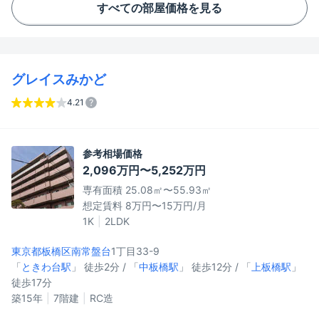
すべての部屋価格を見る
グレイスみかど
4.21
参考相場価格
2,096万円〜5,252万円
専有面積 25.08㎡〜55.93㎡
想定賃料 8万円〜15万円/月
1K
2LDK
東京都板橋区
南常盤台
1丁目33-9
「
ときわ台駅
」 徒歩2分 / 「
中板橋駅
」 徒歩12分 / 「
上板橋駅
」
徒歩17分
築15年
7階建
RC造