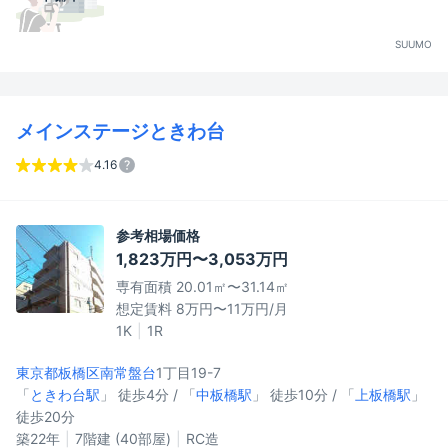
SUUMO
メインステージときわ台
4.16
参考相場価格
1,823万円〜3,053万円
専有面積 20.01㎡〜31.14㎡
想定賃料 8万円〜11万円/月
1K
1R
東京都板橋区
南常盤台
1丁目19-7
「
ときわ台駅
」 徒歩4分 / 「
中板橋駅
」 徒歩10分 / 「
上板橋駅
」
徒歩20分
築22年
7階建 (40部屋)
RC造