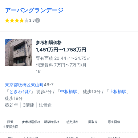
アーバングランデージ
3.8
参考相場価格
1,451万円〜1,758万円
専有面積 20.44㎡〜24.75㎡
想定賃料 7万円〜7万円/月
1K
東京都板橋区
東山町
46-7
「
ときわ台駅
」 徒歩7分 / 「
中板橋駅
」 徒歩13分 / 「
上板橋駅
」
徒歩19分
築21年
3階建
鉄骨造
階数
参考相場価格
新築時価格
想定賃料
間取り
専有面積
主要採光面
2階
1,451万円
-
7万円/月
1K
20.44m²