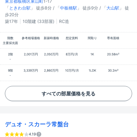
東京都板橋区
東山町
1-17
「
ときわ台駅
」 徒歩8分 / 「
中板橋駅
」 徒歩9分 / 「
大山駅
」 徒
歩20分
築17年
10階建 (33部屋)
RC造
階数
参考相場価格
新築時価格
想定賃料
間取り
専有面積
主要採光面
2階
2,001万円
2,050万円
8万円/月
1K
20.58m²
-
9階
3,339万円
2,860万円
10万円/月
1LDK
30.2m²
-
すべての部屋価格を見る
デュオ・スカーラ常盤台
4.19