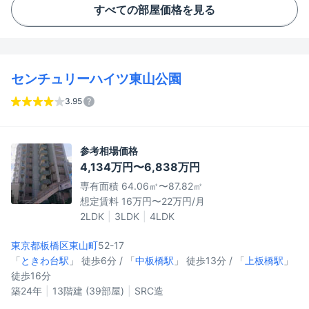
すべての部屋価格を見る
センチュリーハイツ東山公園
3.95
参考相場価格
4,134万円〜6,838万円
専有面積 64.06㎡〜87.82㎡
想定賃料 16万円〜22万円/月
2LDK
3LDK
4LDK
東京都板橋区
東山町
52-17
「
ときわ台駅
」 徒歩6分 / 「
中板橋駅
」 徒歩13分 / 「
上板橋駅
」
徒歩16分
築24年
13階建 (39部屋)
SRC造