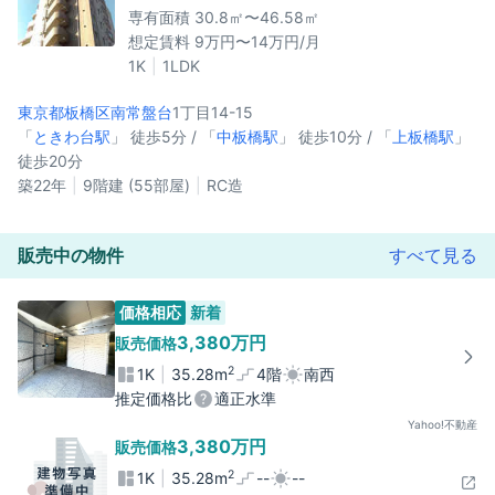
専有面積 30.8㎡〜46.58㎡
想定賃料 9万円〜14万円/月
1K
1LDK
東京都板橋区
南常盤台
1丁目14-15
「
ときわ台駅
」 徒歩5分 / 「
中板橋駅
」 徒歩10分 / 「
上板橋駅
」
徒歩20分
築22年
9階建 (55部屋)
RC造
販売中の物件
すべて見る
価格相応
新着
3,380万円
販売価格
2
1K
35.28m
4階
南西
推定価格比
適正水準
Yahoo!不動産
3,380万円
販売価格
2
1K
35.28m
--
--