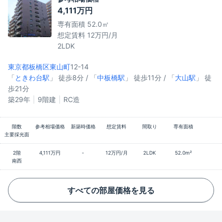
4,111万円
専有面積 52.0㎡
想定賃料 12万円/月
2LDK
東京都板橋区
東山町
12-14
「
ときわ台駅
」 徒歩8分 / 「
中板橋駅
」 徒歩11分 / 「
大山駅
」 徒
歩21分
築29年
9階建
RC造
階数
参考相場価格
新築時価格
想定賃料
間取り
専有面積
主要採光面
2階
4,111万円
-
12万円/月
2LDK
52.0m²
南西
すべての部屋価格を見る