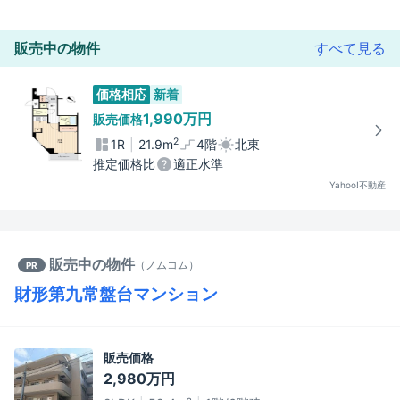
販売中の物件
すべて見る
価格相応
新着
1,990万円
販売価格
2
1R
21.9m
4階
北東
推定価格比
適正水準
Yahoo!不動産
販売中の物件
（
ノムコム
）
PR
財形第九常盤台マンション
販売価格
2,980万円