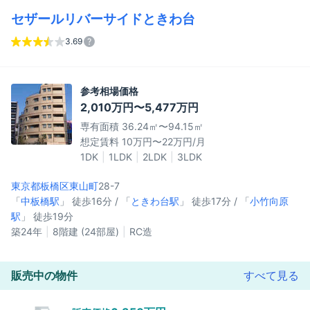
セザールリバーサイドときわ台
3.69
参考相場価格
2,010万円〜5,477万円
専有面積 36.24㎡〜94.15㎡
想定賃料 10万円〜22万円/月
1DK
1LDK
2LDK
3LDK
東京都板橋区
東山町
28-7
「
中板橋駅
」 徒歩16分 / 「
ときわ台駅
」 徒歩17分 / 「
小竹向原
駅
」 徒歩19分
築24年
8階建 (24部屋)
RC造
販売中の物件
すべて見る