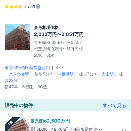
3.49
参考相場価格
2,022万円〜2,651万円
専有面積 38.81㎡〜52.0㎡
想定賃料 9万円〜11万円/月
2DK
3DK
東京都板橋区
南常盤台
1丁目4-9
「
ときわ台駅
」 徒歩5分 / 「
中板橋駅
」 徒歩7分 / 「
大山駅
」 徒
歩22分
築47年
6階建
RC造
販売中の物件
すべて見る
2,500万円
販売価格
PR
2
3LDK
48.76m
4階/6階建
--