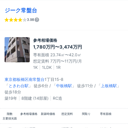
ジーク常盤台
3.98
参考相場価格
1,780万円〜3,474万円
専有面積 23.74㎡〜42.0㎡
想定賃料 7万円〜11万円/月
1K
1LDK
1R
東京都板橋区
南常盤台
1丁目15-8
「
ときわ台駅
」 徒歩6分 / 「
中板橋駅
」 徒歩11分 / 「
上板橋駅
」
徒歩18分
築19年
8階建 (14部屋)
RC造
階数
参考相場価格
新築時価格
想定賃料
間取り
専有面積
主要採光面