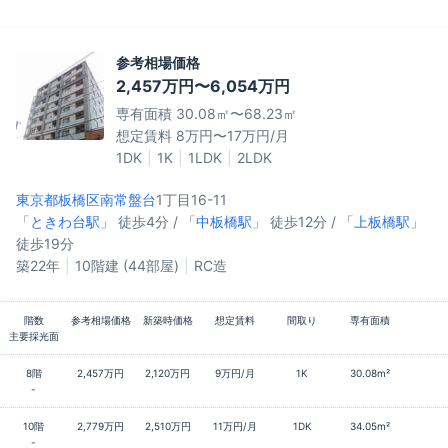
参考相場価格
2,457万円〜6,054万円
専有面積 30.08㎡〜68.23㎡
想定賃料 8万円〜17万円/月
1DK
1K
1LDK
2LDK
東京都板橋区
南常盤台
1丁目16-11
「
ときわ台駅
」 徒歩4分 / 「
中板橋駅
」 徒歩12分 / 「
上板橋駅
」
徒歩19分
築22年
10階建 (44部屋)
RC造
階数
参考相場価格
新築時価格
想定賃料
間取り
専有面積
主要採光面
8階
2,457万円
2,120万円
9万円/月
1K
30.08m²
-
10階
2,779万円
2,510万円
11万円/月
1DK
34.05m²
-