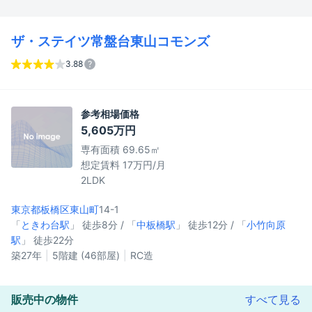
ザ・ステイツ常盤台東山コモンズ
3.88
参考相場価格
5,605万円
専有面積 69.65㎡
想定賃料 17万円/月
2LDK
東京都板橋区
東山町
14-1
「
ときわ台駅
」 徒歩8分 / 「
中板橋駅
」 徒歩12分 / 「
小竹向原
駅
」 徒歩22分
築27年
5階建 (46部屋)
RC造
販売中の物件
すべて見る