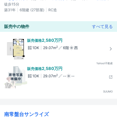
徒歩15分
築31年
6階建 (27部屋)
RC造
販売中の物件
すべて見る
2,580万円
販売価格
2
1DK
29.07m
6階
西
Yahoo!不動産
2,580万円
販売価格
2
1DK
29.07m
--
--
SUUMO
南常盤台サンライズ