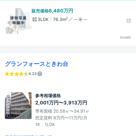
6,480万円
販売価格
2
3LDK
76.3m
--
--
SUUMO
グランフォースときわ台
4.33
参考相場価格
2,001万円〜3,913万円
専有面積 20.58㎡〜34.91㎡
想定賃料 8万円〜11万円/月
1K
1LDK