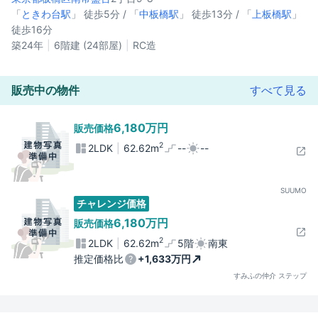
「
ときわ台駅
」 徒歩5分 / 「
中板橋駅
」 徒歩13分 / 「
上板橋駅
」
徒歩16分
築24年
6階建 (24部屋)
RC造
販売中の物件
すべて見る
6,180万円
販売価格
2
2LDK
62.62m
--
--
SUUMO
チャレンジ価格
6,180万円
販売価格
2
2LDK
62.62m
5階
南東
推定価格比
+1,633万円
すみふの仲介 ステップ