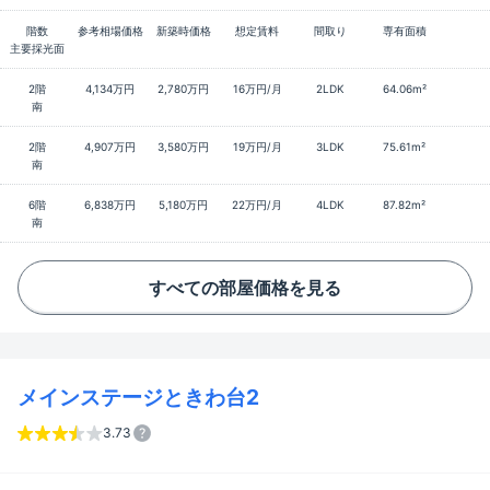
階数
参考相場価格
新築時価格
想定賃料
間取り
専有面積
主要採光面
2階
4,134万円
2,780万円
16万円/月
2LDK
64.06m²
南
2階
4,907万円
3,580万円
19万円/月
3LDK
75.61m²
南
6階
6,838万円
5,180万円
22万円/月
4LDK
87.82m²
南
すべての部屋価格を見る
メインステージときわ台2
3.73