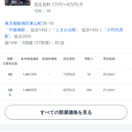
想定賃料 7万円〜9万円/月
1DK
1K
東京都板橋区
東山町
36-16
「
中板橋駅
」 徒歩14分 / 「
ときわ台駅
」 徒歩14分 / 「
小竹向原
駅
」 徒歩20分
築14年
5階建 (37部屋)
RC造
階数
参考相場価格
新築時価格
想定賃料
間取り
専有面積
主要採光面
4階
1,887万円
-
7万円/月
1K
25.55m²
-
2階
1,988万円
-
8万円/月
1DK
27.22m²
北
すべての部屋価格を見る