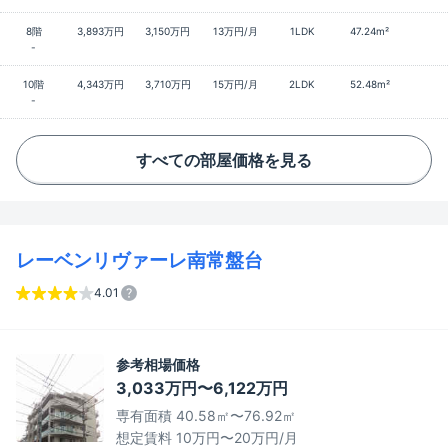
8階
3,893万円
3,150万円
13万円/月
1LDK
47.24m²
-
10階
4,343万円
3,710万円
15万円/月
2LDK
52.48m²
-
すべての部屋価格を見る
レーベンリヴァーレ南常盤台
4.01
参考相場価格
3,033万円〜6,122万円
専有面積 40.58㎡〜76.92㎡
想定賃料 10万円〜20万円/月