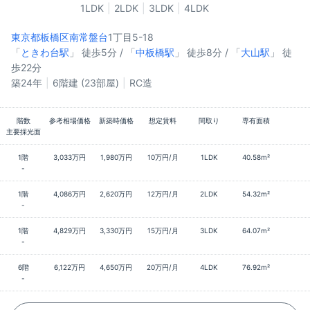
1LDK
2LDK
3LDK
4LDK
東京都板橋区
南常盤台
1丁目5-18
「
ときわ台駅
」 徒歩5分 / 「
中板橋駅
」 徒歩8分 / 「
大山駅
」 徒
歩22分
築24年
6階建 (23部屋)
RC造
階数
参考相場価格
新築時価格
想定賃料
間取り
専有面積
主要採光面
1階
3,033万円
1,980万円
10万円/月
1LDK
40.58m²
-
1階
4,086万円
2,620万円
12万円/月
2LDK
54.32m²
-
1階
4,829万円
3,330万円
15万円/月
3LDK
64.07m²
-
6階
6,122万円
4,650万円
20万円/月
4LDK
76.92m²
-