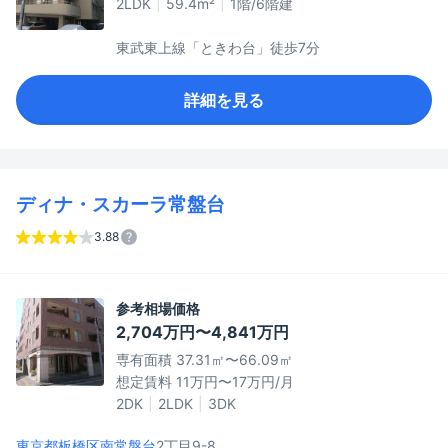
2LDK
59.4m²
1階/6階建
東武東上線「ときわ台」徒歩7分
詳細を見る
ディナ・スカーラ常盤台
3.88
参考相場価格
2,704万円〜4,841万円
専有面積 37.31㎡〜66.09㎡
想定賃料 11万円〜17万円/月
2DK
2LDK
3DK
東京都板橋区
南常盤台
2丁目9-8