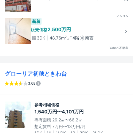
ノムコム
新着
2,500万円
販売価格
2
3DK
48.76m
4階
南西
Yahoo!不動産
グローリア初穂ときわ台
3.68
参考相場価格
1,540万円〜4,101万円
専有面積 26.2㎡〜66.2㎡
想定賃料 7万円〜13万円/月
1DK
1K
1LDK
1R
3DK
3LDK