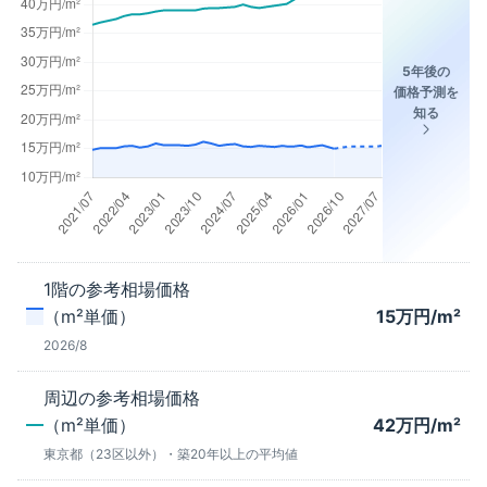
5年後の
価格予測を
知る
1階
の参考相場価格
（m²単価）
15
万円/m²
2026/8
周辺の参考相場価格
（m²単価）
42
万円/m²
東京都（23区以外）
・築
20年以上
の平均値