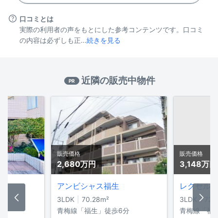
口コミとは
実際の利用者の声をもとにした参考コンテンツです。口コミ
の内容は必ずしも正...
続きを見る
近隣の販売中物件
PR
販売価格
販売価格
2,680万
円
3,148万
円
アンビシャス福生
3LDK
70.28
m²
3LDK
72.1
生
青梅線「福生」徒歩6分
青梅線「福