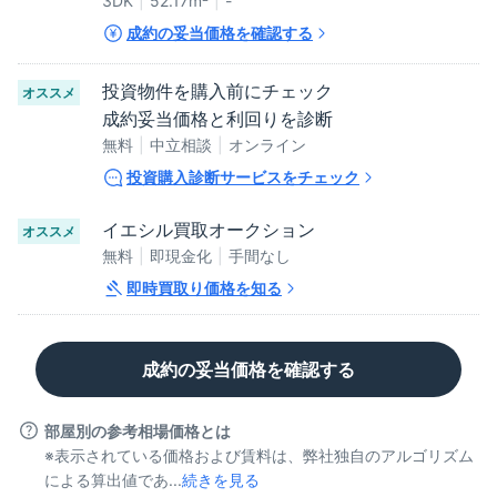
3DK
52.17
m²
-
成約の妥当価格を確認する
投資物件を購入前にチェック
オススメ
成約妥当価格と利回りを診断
無料
中立相談
オンライン
投資購入診断サービスをチェック
イエシル買取オークション
オススメ
無料
即現金化
手間なし
即時買取り価格を知る
成約の妥当価格を確認する
部屋別の参考相場価格とは
※表示されている価格および賃料は、弊社独自のアルゴリズム
による算出値であ...
続きを見る