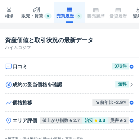
販売・賃貸
売買履歴
相場
販売履歴
賃貸履歴
資
0
0
資産価値と取引状況の最新データ
ハイムコジマ
口コミ
376
件
成約の妥当価格を確認
無料
価格推移
前年比
-2.9
%
エリア評価
値上がり指数
2.7
治安
3.3
災害
3
※騰落率・価格推移は
1階
のお部屋を基準に算出