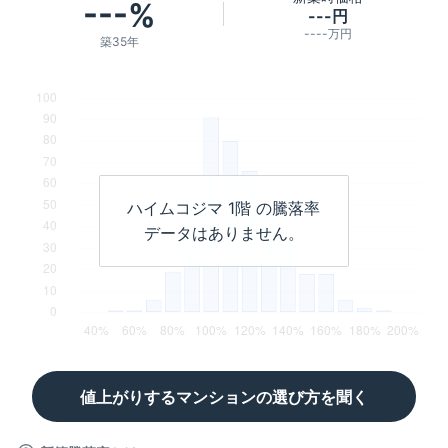
---%
---円
----万円
築35年
ハイムコジマ
1階
の騰落率
データはありません。
値上がりするマンションの選び方を聞く