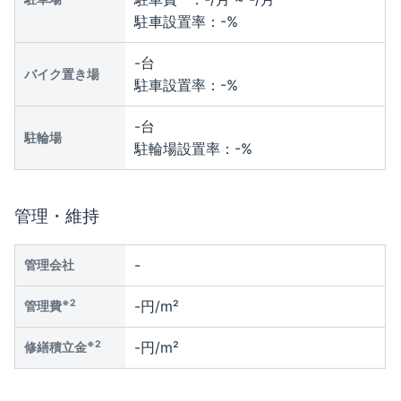
駐車設置率：
-
%
-
台
バイク置き場
駐車設置率：
-
%
-
台
駐輪場
駐輪場設置率：
-
%
管理・維持
-
管理会社
※2
-円/m²
管理費
※2
-円/m²
修繕積立金