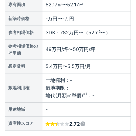
52.17㎡〜52.17㎡
専有面積
-万円〜-万円
新築時価格
3DK：782万円〜（52m²〜）
参考相場価格
参考相場価格の
49万円/坪〜50万円/坪
坪単価
5.4万円〜5.5万円/月
想定賃料
土地権利：
-
借地期限：
-
敷地利用権
※1
地代(月額㎡単価)
：
-
-
用途地域
資産性スコア
2.72