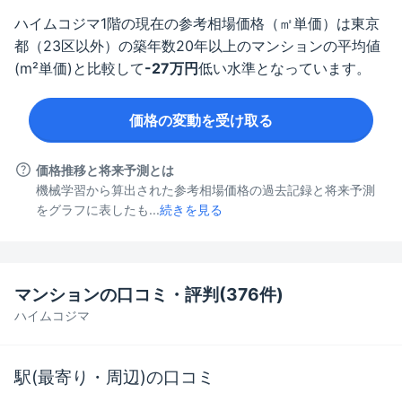
ハイムコジマ
1階
の現在の参考相場価格（㎡単価）は
東京
都（23区以外）
の築年数
20年以上
のマンションの平均値
(m²単価)と比較して
-27
万円
低い水準となっています。
価格の変動を受け取る
価格推移と将来予測とは
機械学習から算出された参考相場価格の過去記録と将来予測
をグラフに表したも...
続きを見る
マンションの口コミ・評判(
376
件)
ハイムコジマ
駅(最寄り・周辺)の口コミ