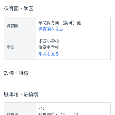
保育園・学区
草花保育園 （認可）他
保育園
保育園を見る
多西小学校
御堂中学校
学区
学区を見る
設備・特徴
駐車場・駐輪場
-
台
※1
駐車費
：
-
/月 ~
-
/月
駐車場