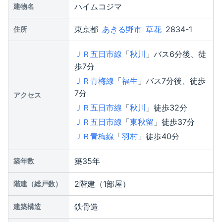
ハイムコジマ
建物名
東京都
あきる野市
草花
2834-1
住所
ＪＲ五日市線
「
秋川
」バス6分後、徒
歩7分
ＪＲ青梅線
「
福生
」バス7分後、徒歩
7分
アクセス
ＪＲ五日市線
「
秋川
」徒歩32分
ＪＲ五日市線
「
東秋留
」徒歩37分
ＪＲ青梅線
「
羽村
」徒歩40分
築35年
築年数
2階建（1部屋）
階建（総戸数）
鉄骨造
建築構造