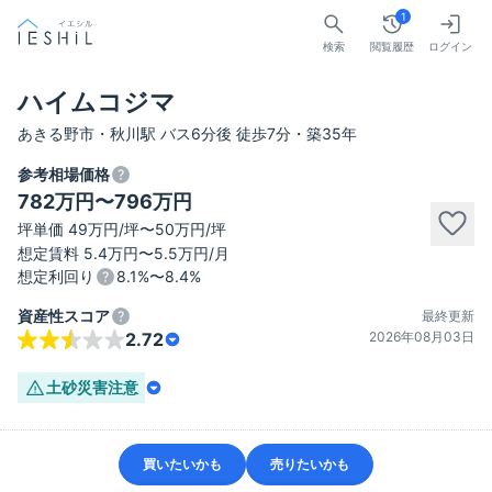
1
検索
閲覧履歴
ログイン
ハイムコジマ
あきる野市・秋川駅 バス6分後 徒歩7分・築35年
参考相場価格
782万円〜796万円
坪単価 49万円/坪〜50万円/坪
想定賃料 5.4万円〜5.5万円/月
想定利回り
8.1%〜8.4%
資産性スコア
最終更新
2026年08月03日
2.72
土砂災害
注意
買いたいかも
売りたいかも