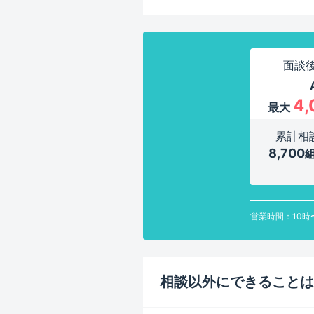
面談
4,
最大
累計相
8,700
営業時間：10時
相談以外にできることは