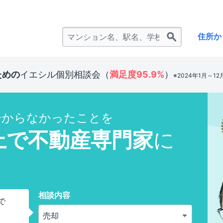
住所か
ための
イエシル個別相談会（
満足度95.9%
）
※2024年1月～1
分からなかったことを
上で不動産専門家
に
！
相談内容
で