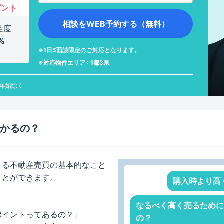
ゼント
足度
%
※1日5面談限定のご対応となります。
※対応物件エリア : 1都3県
末年始除く
かるの？
きる不動産売買の基本的なこと
ことができます。
購入時より高
なるべく高く売るために
ポイントってあるの？」
の？