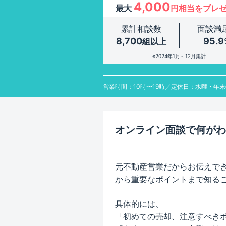
4,000
最大
円相当をプレ
累計相談数
面談満
8,700
95.9
組以上
※2024年1月～12月集計
営業時間：10時〜19時／定休日：水曜・年
オンライン面談で何がわ
元不動産営業だからお伝えで
から重要なポイントまで知る
具体的には、
「初めての売却、注意すべき