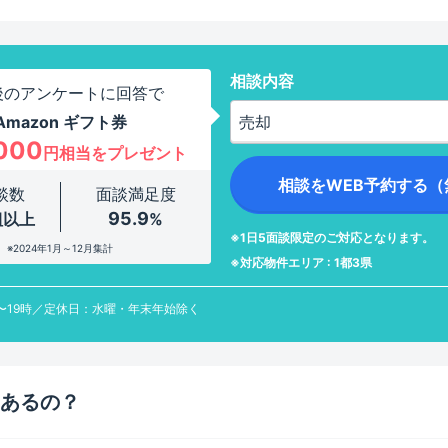
相談内容
後のアンケートに回答で
Amazon ギフト券
000
円相当をプレゼント
談数
面談満足度
95.9
組以上
%
※1日5面談限定のご対応となります。
※2024年1月～12月集計
※対応物件エリア : 1都3県
〜19時／定休日：水曜・年末年始除く
あるの？