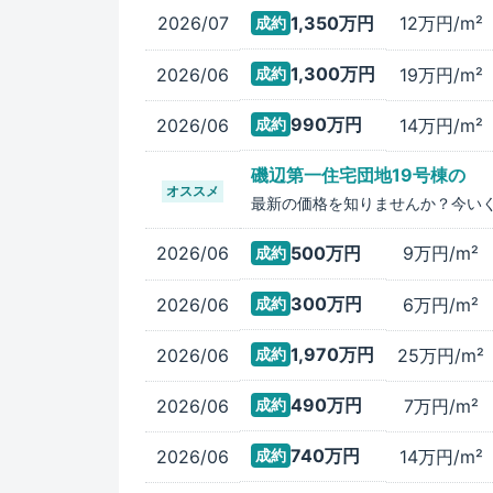
2026/07
1,350万
円
12万
円/m²
成約
1,300万
円
2026/06
19万
円/m²
成約
990万
円
2026/06
14万
円/m²
成約
磯辺第一住宅団地19号棟
の
オススメ
最新の価格を知りませんか？今い
2026/06
500万
円
9万
円/m²
成約
300万
円
2026/06
6万
円/m²
成約
1,970万
円
2026/06
25万
円/m²
成約
490万
円
2026/06
7万
円/m²
成約
740万
円
2026/06
14万
円/m²
成約