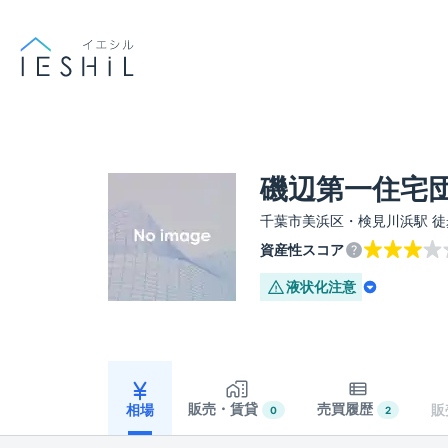
磯辺第一住宅団
千葉市美浜区・検見川浜駅 徒
資産性スコア
液状化
注意
販売・賃貸
売買履歴
相場
販
0
2