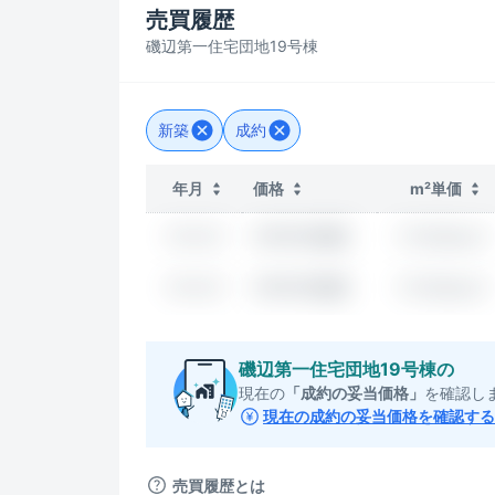
売買履歴
磯辺第一住宅団地19号棟
新築
成約
年月
価格
m²単価
????/??
???万円/m²
??????万円
????/??
???万円/m²
??????万円
磯辺第一住宅団地19号棟
の
現在の
「成約の妥当価格」
を確認し
現在の成約の妥当価格を確認する
売買履歴とは