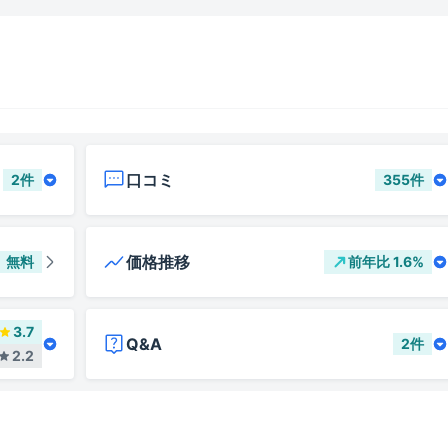
口コミ
2
件
355
件
価格推移
無料
前年比
1.6
%
3.7
Q&A
2
件
2.2