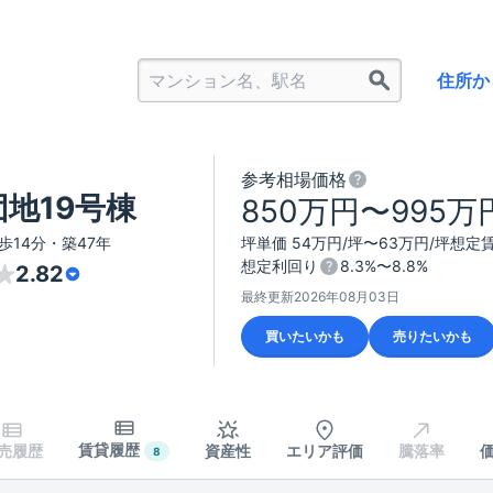
住所か
参考相場価格
地19号棟
850万円〜995万
歩14分・築47年
坪単価 54万円/坪〜63万円/坪
想定賃
想定利回り
8.3%〜8.8%
2.82
最終更新
2026年08月03日
買いたいかも
売りたいかも
賃貸履歴
売履歴
資産性
エリア評価
騰落率
8