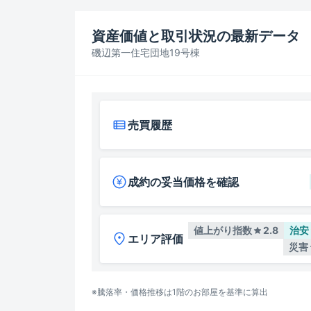
資産価値と取引状況の最新データ
磯辺第一住宅団地19号棟
売買履歴
成約の妥当価格を確認
値上がり指数
2.8
治安
エリア評価
災害
※騰落率・価格推移は
1階
のお部屋を基準に算出