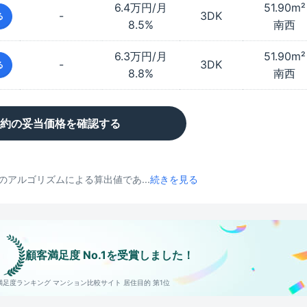
6.4万円/月
51.90
m²
-
3DK
る
8.5%
南西
6.3万円/月
51.90
m²
-
3DK
る
8.8%
南西
約の妥当価格を確認する
アルゴリズムによる算出値であ...
続きを見る
顧客満足度 No.1を受賞しました！
客満足度ランキング
マンション比較サイト 居住目的 第1位