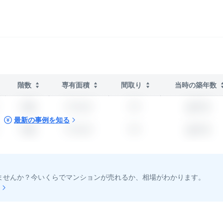
階数
専有面積
間取り
当時の築年数
??階
??.??m²
???
築??年
最新の事例を知る
??階
??.??m²
???
築??年
ませんか？今いくらでマンションが売れるか、相場がわかります。