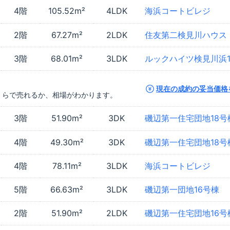
4階
105.52m²
4LDK
海浜コートビレジ
2階
67.27m²
2LDK
住友第二検見川ハウス
3階
68.01m²
3LDK
ルックハイツ検見川浜
現在の成約の妥当価格
くらで売れるか、相場がわかります。
3階
51.90m²
3DK
磯辺第一住宅団地18号
4階
49.30m²
3DK
磯辺第一住宅団地18号
4階
78.11m²
3LDK
海浜コートビレジ
5階
66.63m²
3LDK
磯辺第一団地16号棟
2階
51.90m²
2LDK
磯辺第一住宅団地16号