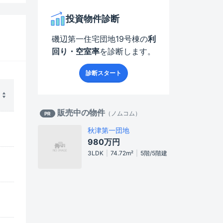
投資物件診断
磯辺第一住宅団地19号棟
の
利
回り・空室率
を診断します。
診断スタート
販売中の物件
（
ノムコム
）
PR
秋津第一団地
980万
円
3LDK
74.72
m²
5階/5階建