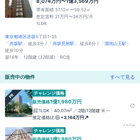
8,074万円〜1億3,569万円
専有面積 37.12㎡〜59.52㎡
想定賃料 21万円〜36万円/月
1LDK
東京都港区
赤坂
5丁目1-35
「
赤坂駅
」 徒歩3分 / 「
赤坂見附駅
」 徒歩6分 / 「
溜池山王駅
」
徒歩10分
築14年
12階建 (32部屋)
RC造
販売中の物件
すべて見る
チャレンジ価格
PR
1億1,980万円
販売価格
2
1LDK
40.07m
2階/12階建
--
推定価格比
+3,164万円
ノムコム
チャレンジ価格
1億1,980万円
販売価格