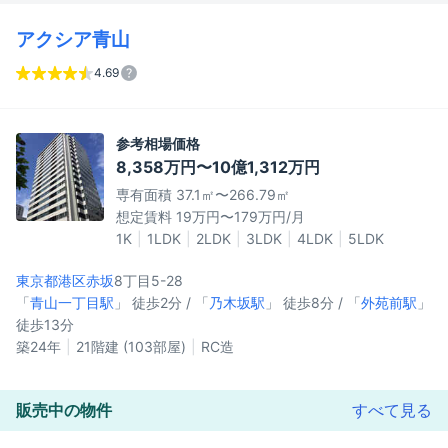
アクシア青山
4.69
参考相場価格
8,358万円〜10億1,312万円
専有面積 37.1㎡〜266.79㎡
想定賃料 19万円〜179万円/月
1K
1LDK
2LDK
3LDK
4LDK
5LDK
東京都港区
赤坂
8丁目5-28
「
青山一丁目駅
」 徒歩2分 / 「
乃木坂駅
」 徒歩8分 / 「
外苑前駅
」
徒歩13分
築24年
21階建 (103部屋)
RC造
販売中の物件
すべて見る