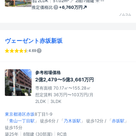
2LDK
51.02m
2階/7階建
--
推定価格比
+6,760万円
ノムコム
ヴェーゼント赤坂新坂
4.69
参考相場価格
2億2,479〜5億3,661万円
専有面積 70.17㎡〜155.28㎡
想定賃料 36万円〜103万円/月
2LDK
3LDK
東京都港区
赤坂
8丁目1-9
「
青山一丁目駅
」 徒歩6分 / 「
乃木坂駅
」 徒歩12分 / 「
赤坂駅
」
徒歩15分
築25年
8階建 (30部屋)
RC造