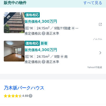
販売中の物件
すべて見る
価格相応
PR
4,300万円
販売価格
2
1K
24.15m
9階/11階建
--
推定価格比
適正水準
ノムコム
価格相応
新着
4,300万円
販売価格
2
1K
24.15m
9階
南
推定価格比
適正水準
Yahoo!不動産
乃木坂パークハウス
4.69