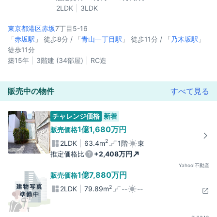
2LDK
3LDK
東京都港区
赤坂
7丁目5-16
「
赤坂駅
」 徒歩8分 / 「
青山一丁目駅
」 徒歩11分 / 「
乃木坂駅
」
徒歩11分
築15年
3階建 (34部屋)
RC造
販売中の物件
すべて見る
チャレンジ価格
新着
1億1,680万円
販売価格
2
2LDK
63.4m
1階
東
推定価格比
+2,408万円
Yahoo!不動産
1億7,880万円
販売価格
2
2LDK
79.89m
--
--