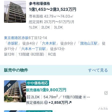
参考相場価格
1億1,453〜2億3,523万円
専有面積 42.79㎡〜74.03㎡
想定賃料 25万円〜51万円/月
1LDK
2LDK
3LDK
東京都港区
赤坂
6丁目12-14
「
赤坂駅
」 徒歩4分 / 「
六本木駅
」 徒歩9分 / 「
溜池山王駅
」 徒
歩11分 / 「
六本木一丁目駅
」 徒歩13分
築12年
13階建 (82部屋)
RC造
販売中の物件
すべて見る
やや価格相応
PR
1億9,800万円
販売価格
2
2LDK
54.79m
11階/13階建
--
推定価格比
+2,858万円
ノムコム