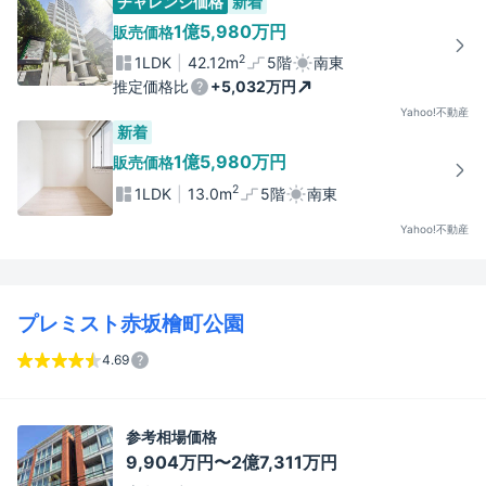
チャレンジ価格
新着
1億5,980万円
販売価格
2
1LDK
42.12m
5階
南東
推定価格比
+5,032万円
Yahoo!不動産
新着
1億5,980万円
販売価格
2
1LDK
13.0m
5階
南東
Yahoo!不動産
プレミスト赤坂檜町公園
4.69
参考相場価格
9,904万円〜2億7,311万円