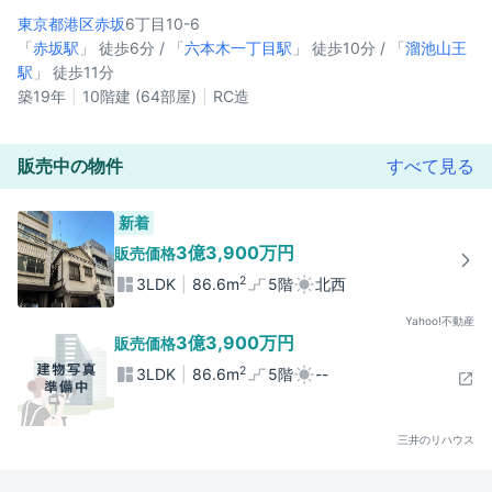
東京都港区
赤坂
6丁目10-6
「
赤坂駅
」 徒歩6分 / 「
六本木一丁目駅
」 徒歩10分 / 「
溜池山王
駅
」 徒歩11分
築19年
10階建 (64部屋)
RC造
販売中の物件
すべて見る
新着
3億3,900万円
販売価格
2
3LDK
86.6m
5階
北西
Yahoo!不動産
3億3,900万円
販売価格
2
3LDK
86.6m
5階
--
三井のリハウス