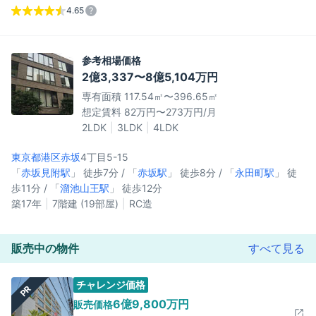
4.65
参考相場価格
2億3,337〜8億5,104万円
専有面積 117.54㎡〜396.65㎡
想定賃料 82万円〜273万円/月
2LDK
3LDK
4LDK
東京都港区
赤坂
4丁目5-15
「
赤坂見附駅
」 徒歩7分 / 「
赤坂駅
」 徒歩8分 / 「
永田町駅
」 徒
歩11分 / 「
溜池山王駅
」 徒歩12分
築17年
7階建 (19部屋)
RC造
販売中の物件
すべて見る
チャレンジ価格
PR
6億9,800万円
販売価格