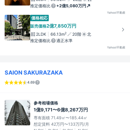
推定価格比
+2億5,080万円
Yahoo!不動産
価格相応
2億7,850万円
販売価格
2
2LDK
66.13m
20階
北
推定価格比
適正水準
Yahoo!不動産
SAION SAKURAZAKA
4.69
参考相場価格
1億9,171〜6億8,267万円
専有面積 71.49㎡〜185.44㎡
想定賃料 42万円〜133万円/月