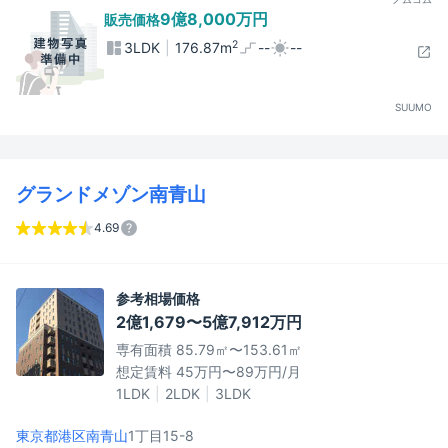
9億8,000万円
販売価格
2
3LDK
176.87m
--
--
SUUMO
グランドメゾン南青山
4.69
参考相場価格
2億1,679〜5億7,912万円
専有面積 85.79㎡〜153.61㎡
想定賃料 45万円〜89万円/月
1LDK
2LDK
3LDK
東京都港区
南青山
1丁目15-8