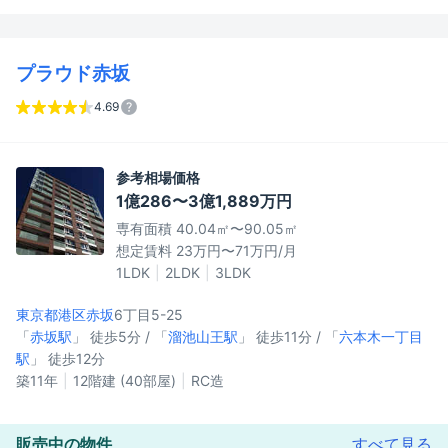
プラウド赤坂
4.69
参考相場価格
1億286〜3億1,889万円
専有面積 40.04㎡〜90.05㎡
想定賃料 23万円〜71万円/月
1LDK
2LDK
3LDK
東京都港区
赤坂
6丁目5-25
「
赤坂駅
」 徒歩5分 / 「
溜池山王駅
」 徒歩11分 / 「
六本木一丁目
駅
」 徒歩12分
築11年
12階建 (40部屋)
RC造
販売中の物件
すべて見る