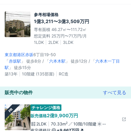
参考相場価格
1億3,211〜3億3,509万円
専有面積 46.27㎡〜111.72㎡
想定賃料 25万円〜71万円/月
1LDK
2LDK
3LDK
東京都港区
赤坂
6丁目19-50
「
赤坂駅
」 徒歩8分 / 「
六本木駅
」 徒歩12分 / 「
六本木一丁目
駅
」 徒歩15分
築13年
10階建 (135部屋)
RC造
販売中の物件
すべて見る
チャレンジ価格
PR
2億9,900万円
販売価格
2
2LDK
70.33m
10階/10階建
--
推定価格比
+9,667万円