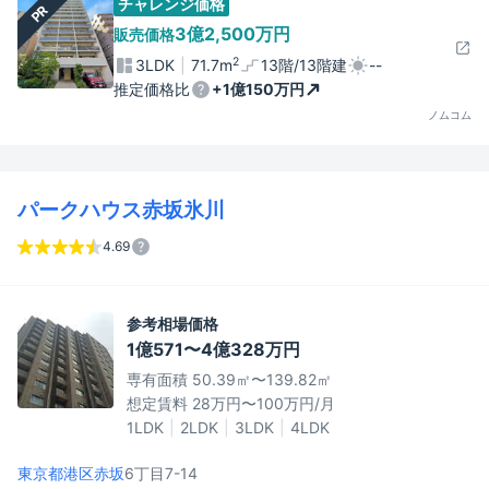
チャレンジ価格
PR
3億2,500万円
販売価格
2
3LDK
71.7m
13階/13階建
--
推定価格比
+1億150万円
ノムコム
パークハウス赤坂氷川
4.69
参考相場価格
1億571〜4億328万円
専有面積 50.39㎡〜139.82㎡
想定賃料 28万円〜100万円/月
1LDK
2LDK
3LDK
4LDK
東京都港区
赤坂
6丁目7-14