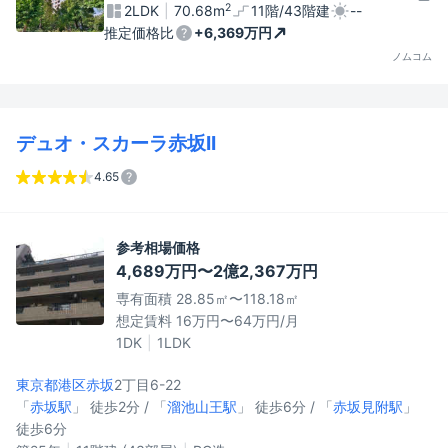
2
2LDK
70.68m
11階/43階建
--
推定価格比
+6,369万円
ノムコム
デュオ・スカーラ赤坂II
4.65
参考相場価格
4,689万円〜2億2,367万円
専有面積 28.85㎡〜118.18㎡
想定賃料 16万円〜64万円/月
1DK
1LDK
東京都港区
赤坂
2丁目6-22
「
赤坂駅
」 徒歩2分 / 「
溜池山王駅
」 徒歩6分 / 「
赤坂見附駅
」
徒歩6分