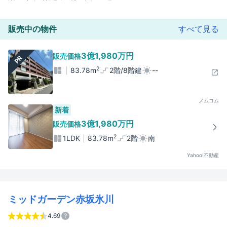
販売中の物件
すべて見る
3億1,980万円
販売価格
PR
2
83.78m
2階/8階建
--
ノムコム
新着
3億1,980万円
販売価格
2
1LDK
83.78m
2階
南
Yahoo!不動産
ミッドガーデン赤坂氷川
4.69