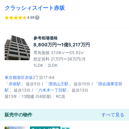
クラッシィスイート赤坂
4.69
参考相場価格
8,800万円〜1億5,217万円
専有面積 37.08㎡〜55.92㎡
想定賃料 21万円〜36万円/月
1LDK
2LDK
東京都港区
赤坂
2丁目17-64
「
赤坂駅
」 徒歩5分 / 「
溜池山王駅
」 徒歩10分 / 「
国会議事堂前
駅
」 徒歩13分 / 「
六本木一丁目駅
」 徒歩13分
築13年
13階建 (58部屋)
RC造
販売中の物件
すべて見る