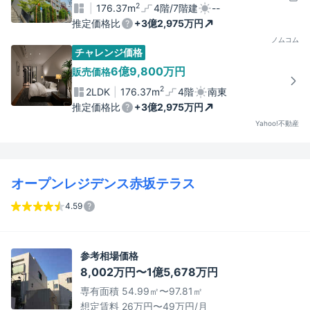
2
176.37m
4階/7階建
--
推定価格比
+3億2,975万円
ノムコム
チャレンジ価格
6億9,800万円
販売価格
2
2LDK
176.37m
4階
南東
推定価格比
+3億2,975万円
Yahoo!不動産
オープンレジデンス赤坂テラス
4.59
参考相場価格
8,002万円〜1億5,678万円
専有面積 54.99㎡〜97.81㎡
想定賃料 26万円〜49万円/月