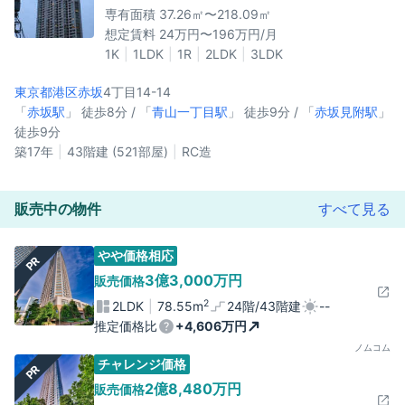
専有面積 37.26㎡〜218.09㎡
想定賃料 24万円〜196万円/月
1K
1LDK
1R
2LDK
3LDK
東京都港区
赤坂
4丁目14-14
「
赤坂駅
」 徒歩8分 / 「
青山一丁目駅
」 徒歩9分 / 「
赤坂見附駅
」
徒歩9分
築17年
43階建 (521部屋)
RC造
販売中の物件
すべて見る
やや価格相応
PR
3億3,000万円
販売価格
2
2LDK
78.55m
24階/43階建
--
推定価格比
+4,606万円
ノムコム
チャレンジ価格
PR
2億8,480万円
販売価格