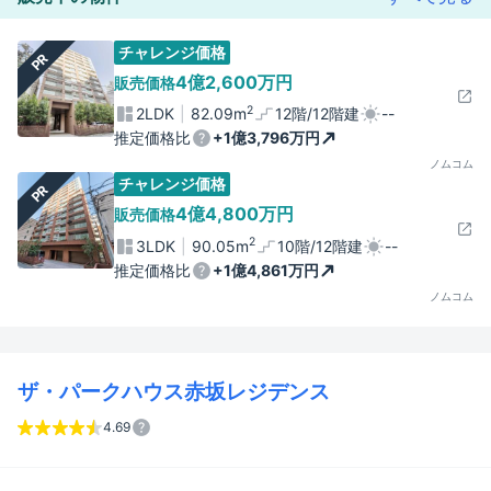
チャレンジ価格
PR
4億2,600万円
販売価格
2
2LDK
82.09m
12階/12階建
--
推定価格比
+1億3,796万円
ノムコム
チャレンジ価格
PR
4億4,800万円
販売価格
2
3LDK
90.05m
10階/12階建
--
推定価格比
+1億4,861万円
ノムコム
ザ・パークハウス赤坂レジデンス
4.69