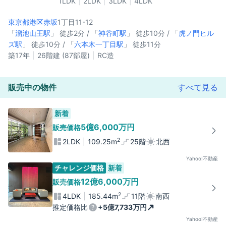
1LDK
2LDK
3LDK
4LDK
東京都港区
赤坂
1丁目11-12
「
溜池山王駅
」 徒歩2分 / 「
神谷町駅
」 徒歩10分 / 「
虎ノ門ヒル
ズ駅
」 徒歩10分 / 「
六本木一丁目駅
」 徒歩11分
築17年
26階建 (87部屋)
RC造
販売中の物件
すべて見る
新着
5億6,000万円
販売価格
2
2LDK
109.25m
25階
北西
Yahoo!不動産
チャレンジ価格
新着
12億6,000万円
販売価格
2
4LDK
185.44m
11階
南西
推定価格比
+5億7,733万円
Yahoo!不動産