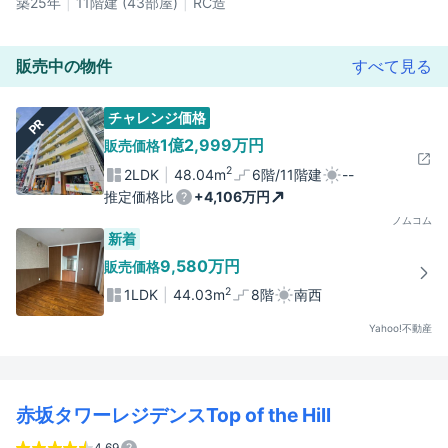
築25年
11階建 (43部屋)
RC造
販売中の物件
すべて見る
チャレンジ価格
PR
1億2,999万円
販売価格
2
2LDK
48.04m
6階/11階建
--
推定価格比
+4,106万円
ノムコム
新着
9,580万円
販売価格
2
1LDK
44.03m
8階
南西
Yahoo!不動産
赤坂タワーレジデンスTop of the Hill
4.69