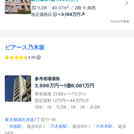
2
1LDK
40.07m
2階
南西
推定価格比
+3,164万円
Yahoo!不動産
ピアース乃木坂
4.66
参考相場価格
3,996万円〜1億6,061万円
専有面積 21.69㎡〜73.01㎡
想定賃料 12万円〜44万円/月
1DK
1K
1LDK
1R
2K
2LDK
東京都港区
赤坂
7丁目11-16
「
赤坂駅
」 徒歩6分 / 「
乃木坂駅
」 徒歩9分 / 「
六本木駅
」 徒歩
14分