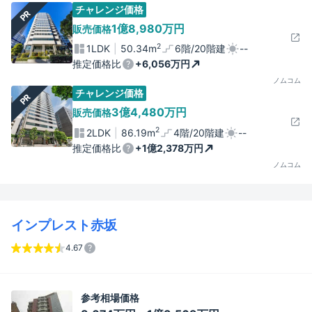
チャレンジ価格
PR
1億8,980万円
販売価格
2
1LDK
50.34m
6階/20階建
--
推定価格比
+6,056万円
ノムコム
チャレンジ価格
PR
3億4,480万円
販売価格
2
2LDK
86.19m
4階/20階建
--
推定価格比
+1億2,378万円
ノムコム
インプレスト赤坂
4.67
参考相場価格