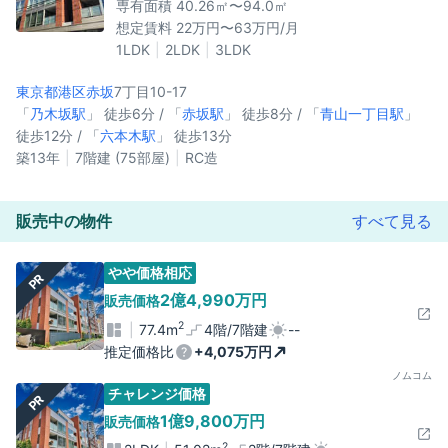
専有面積 40.26㎡〜94.0㎡
想定賃料 22万円〜63万円/月
1LDK
2LDK
3LDK
東京都港区
赤坂
7丁目10-17
「
乃木坂駅
」 徒歩6分 / 「
赤坂駅
」 徒歩8分 / 「
青山一丁目駅
」
徒歩12分 / 「
六本木駅
」 徒歩13分
築13年
7階建 (75部屋)
RC造
販売中の物件
すべて見る
やや価格相応
PR
2億4,990万円
販売価格
2
77.4m
4階/7階建
--
推定価格比
+4,075万円
ノムコム
チャレンジ価格
PR
1億9,800万円
販売価格
2