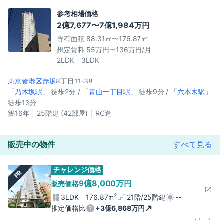
参考相場価格
2億7,677〜7億1,984万円
専有面積 88.31㎡〜176.87㎡
想定賃料 55万円〜136万円/月
2LDK
3LDK
東京都港区
赤坂
8丁目11-38
「
乃木坂駅
」 徒歩2分 / 「
青山一丁目駅
」 徒歩9分 / 「
六本木駅
」
徒歩13分
築16年
25階建 (42部屋)
RC造
販売中の物件
すべて見る
チャレンジ価格
PR
9億8,000万円
販売価格
2
3LDK
176.87m
21階/25階建
--
推定価格比
+3億6,868万円
ノムコム