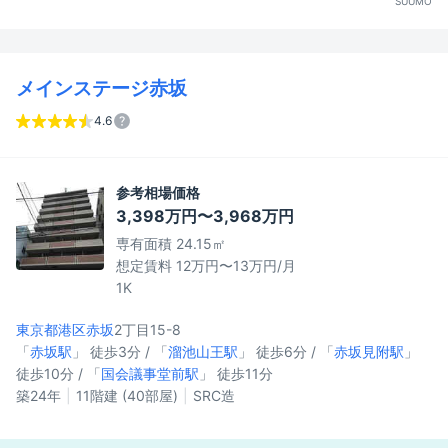
SUUMO
メインステージ赤坂
4.6
参考相場価格
3,398万円〜3,968万円
専有面積 24.15㎡
想定賃料 12万円〜13万円/月
1K
東京都港区
赤坂
2丁目15-8
「
赤坂駅
」 徒歩3分 / 「
溜池山王駅
」 徒歩6分 / 「
赤坂見附駅
」
徒歩10分 / 「
国会議事堂前駅
」 徒歩11分
築24年
11階建 (40部屋)
SRC造