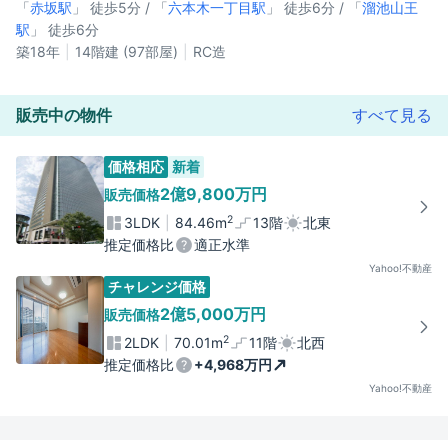
「
赤坂駅
」 徒歩5分 / 「
六本木一丁目駅
」 徒歩6分 / 「
溜池山王
駅
」 徒歩6分
築18年
14階建 (97部屋)
RC造
販売中の物件
すべて見る
価格相応
新着
2億9,800万円
販売価格
2
3LDK
84.46m
13階
北東
推定価格比
適正水準
Yahoo!不動産
チャレンジ価格
2億5,000万円
販売価格
2
2LDK
70.01m
11階
北西
推定価格比
+4,968万円
Yahoo!不動産