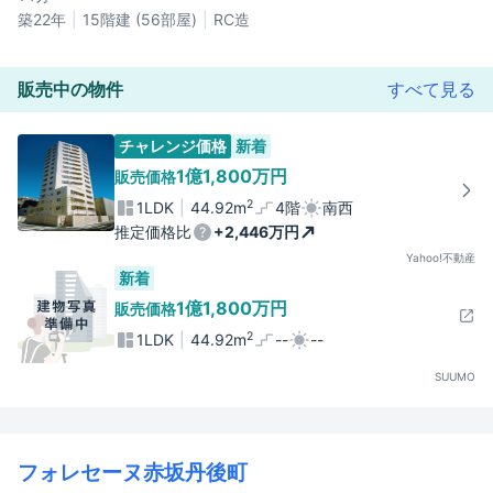
築22年
15階建 (56部屋)
RC造
販売中の物件
すべて見る
チャレンジ価格
新着
1億1,800万円
販売価格
2
1LDK
44.92m
4階
南西
推定価格比
+2,446万円
Yahoo!不動産
新着
1億1,800万円
販売価格
2
1LDK
44.92m
--
--
SUUMO
フォレセーヌ赤坂丹後町