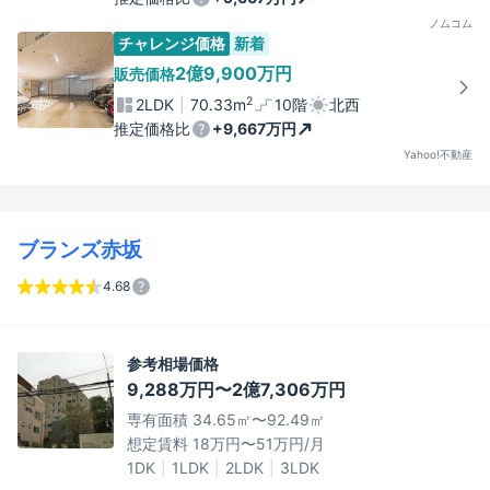
ノムコム
チャレンジ価格
新着
2億9,900万円
販売価格
2
2LDK
70.33m
10階
北西
推定価格比
+9,667万円
Yahoo!不動産
ブランズ赤坂
4.68
参考相場価格
9,288万円〜2億7,306万円
専有面積 34.65㎡〜92.49㎡
想定賃料 18万円〜51万円/月
1DK
1LDK
2LDK
3LDK