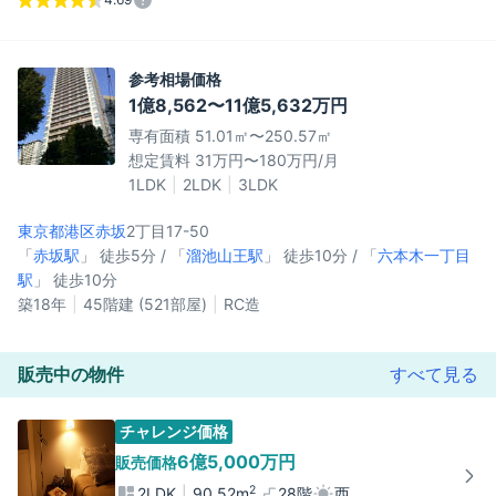
参考相場価格
1億8,562〜11億5,632万円
専有面積 51.01㎡〜250.57㎡
想定賃料 31万円〜180万円/月
1LDK
2LDK
3LDK
東京都港区
赤坂
2丁目17-50
「
赤坂駅
」 徒歩5分 / 「
溜池山王駅
」 徒歩10分 / 「
六本木一丁目
駅
」 徒歩10分
築18年
45階建 (521部屋)
RC造
販売中の物件
すべて見る
チャレンジ価格
6億5,000万円
販売価格
2
2LDK
90.52m
28階
西