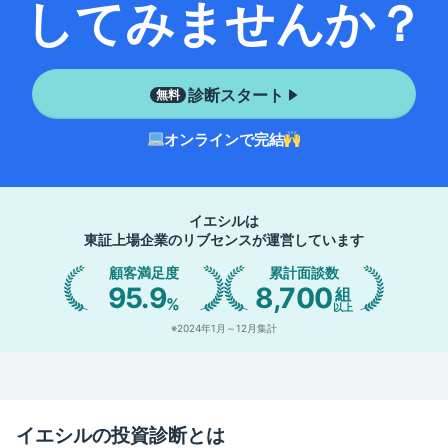
してみませんか？
診断スタート
無料
オンラインで完結
イエシルは
東証上場企業のリブセンスが運営しています
顧客満足度
累計面談数
95.9
8,700
組
%
以上
※2024年1月～12月集計
イエシルの投資診断とは