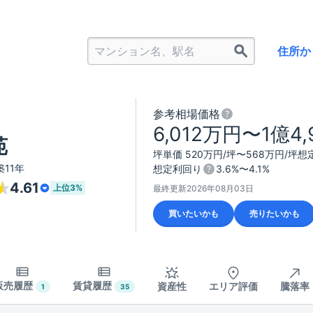
住所か
参考相場価格
6,012万円〜1億4
苑
坪単価 520万円/坪〜568万円/坪
想定
11年
想定利回り
3.6%〜4.1%
4.61
上位
3%
最終更新
2026年08月03日
買いたいかも
売りたいかも
販売履歴
賃貸履歴
資産性
エリア評価
騰落率
1
35