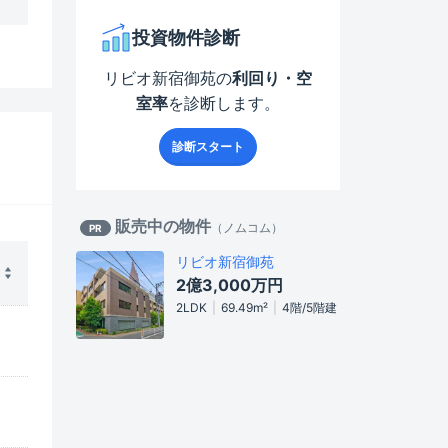
投資物件診断
リビオ新宿御苑
の
利回り・空
室率
を診断します。
診断スタート
販売中の物件
（
ノムコム
）
PR
リビオ新宿御苑
2億3,000万
円
2LDK
69.49
m²
4階/5階建