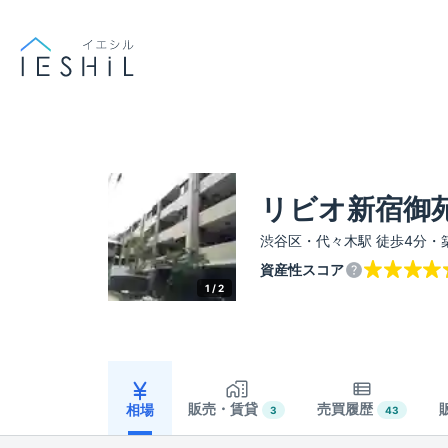
リビオ新宿御
渋谷区・代々木駅 徒歩4分・築
資産性スコア
1 /
2
販売・賃貸
売買履歴
相場
3
43