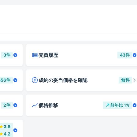
売買履歴
3
件
43
件
成約の妥当価格を確認
456
件
無料
価格推移
2
件
前年比
1
%
3.8
4.2