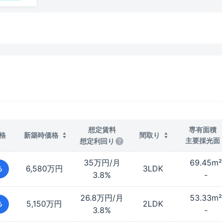
想定賃料
専有面積
格
新築時価格
間取り
主要採光面
想定利回り
35万円/月
69.45
m²
6,580万円
3LDK
る
3.8%
-
26.8万円/月
53.33
m²
5,150万円
2LDK
る
3.8%
-