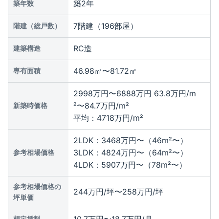
築2年
築年数
7階建（196部屋）
階建（総戸数）
RC造
建築構造
46.98㎡〜81.72㎡
専有面積
2998万円〜6888万円
63.8万円/m
²〜84.7万円/m²
新築時価格
平均：4718万円/m²
2LDK：3468万円〜（46m²〜）
3LDK：4824万円〜（64m²〜）
参考相場価格
4LDK：5907万円〜（78m²〜）
参考相場価格の
244万円/坪〜258万円/坪
坪単価
想定賃料