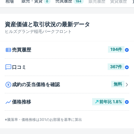
販売・賃貸
売買履歴
相場
販売履歴
賃貸履歴
0
194
資産価値と取引状況の最新データ
ヒルズグランデ稲毛パークフロント
売買履歴
194
件
口コミ
367
件
成約の妥当価格を確認
無料
価格推移
前年比
1.8
%
※騰落率・価格推移は
301
のお部屋を基準に算出