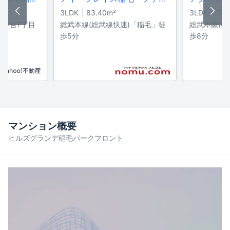
3LDK
83.40
m²
3LDK
75.
小仲台7丁目
総武本線(総武線快速)「稲毛」徒
総武本線(総
分
歩5分
歩8分
マンション概要
ヒルズグランデ稲毛パークフロント