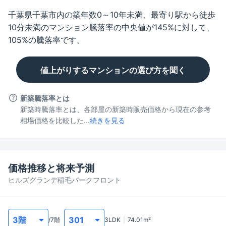
千葉県千葉市
内の築年数
0～10年未満
、最寄り駅から徒歩
10分未満
のマンション騰落率の中央値が
145
%に対して、
105
%の騰落率です。
値上がりするマンションの選び方を聞く
新築騰落率とは
新築時騰落率とは、各部屋の新築時販売価格から現在の参考
相場価格を比較した...
続きを見る
価格推移と将来予測
ヒルズグランデ稲毛パークフロント
/
7
階
3LDK
74.01
m²