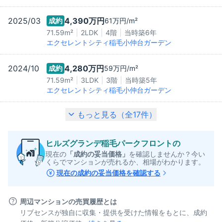
2025/03
4,390万
円
成約
61万
円/m²
71.59m²
2LDK
4階
当時築
6
年
エクセレントシティ稲毛小仲台ガーデン
2024/10
4,280万
円
成約
59万
円/m²
71.59m²
3LDK
3階
当時築
5
年
エクセレントシティ稲毛小仲台ガーデン
もっと見る（全
17
件）
ヒルズグランデ稲毛パークフロント
の
現在の
「成約の妥当価格」
を確認しませんか？今い
くらでマンションが売れるか、相場がわかります。
現在の成約の妥当価格を確認する
周辺マンションの売買履歴とは
リブセンスが独自に収集・提供を受けた情報をもとに、成約