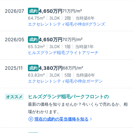
2026/07
4,650万
円
成約
71万
円/m²
64.75m²
3LDK
2階
当時築
6
年
エクセレントシティ稲毛小仲台IIグランズ
2026/05
4,650万
円
成約
70万
円/m²
65.52m²
3LDK
1階
当時築
1
年
ヒルズグランデ稲毛ブライトアリーナ
2025/11
4,380万
円
成約
68万
円/m²
63.82m²
3LDK
5階
当時築
6
年
エクセレントシティ稲毛小仲台ガーデン
ヒルズグランデ稲毛パークフロント
の
オススメ
最新の価格を知りませんか？今いくらで売れるか、相
場がわかります。
現在の成約の妥当価格を知る