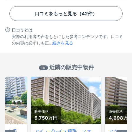
口コミをもっと見る（
42
件）
口コミとは
実際の利用者の声をもとにした参考コンテンツです。口コミ
の内容は必ずしも正...
続きを見る
近隣の販売中物件
PR
販売価格
販売価格
5,750万
円
4,698万
アクアフォレスタ・ルネ稲毛アクア棟
アイ・プレイス稲毛 ファーストコート