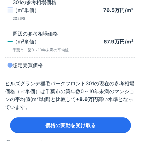
301
の参考相場価格
（m²単価）
76.5
万円/m²
2026/8
周辺の参考相場価格
（m²単価）
67.9
万円/m²
千葉市
・築
0～10年未満
の平均値
想定売買価格
ヒルズグランデ稲毛パークフロント
301
の現在の参考相場
価格（㎡単価）は
千葉市
の築年数
0～10年未満
のマンショ
ンの平均値(m²単価)と比較して
+
8.6
万円
高い水準となっ
ています。
価格の変動を受け取る