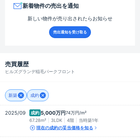
新着物件の売出を通知
新しい物件が売り出されたらお知らせ
売出通知を受け取る
売買履歴
ヒルズグランデ稲毛パークフロント
新築
成約
2025/09
5,000万
円
成約
74万
円/m²
67.28m²
3LDK
4階
当時築
1
年
現在の成約の妥当価格を知る