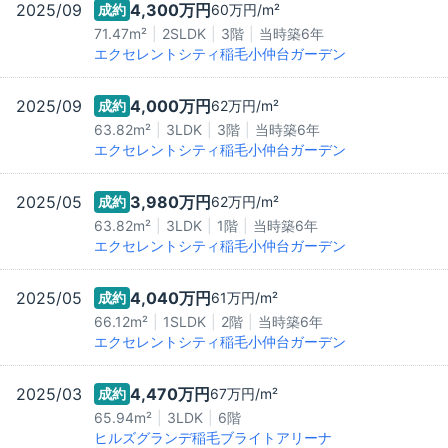
2025/09
4,300万
円
成約
60万
円/m²
71.47m²
2SLDK
3階
当時築
6
年
エクセレントシティ稲毛小仲台ガーデン
2025/09
4,000万
円
成約
62万
円/m²
63.82m²
3LDK
3階
当時築
6
年
エクセレントシティ稲毛小仲台ガーデン
2025/05
3,980万
円
成約
62万
円/m²
63.82m²
3LDK
1階
当時築
6
年
エクセレントシティ稲毛小仲台ガーデン
2025/05
4,040万
円
成約
61万
円/m²
66.12m²
1SLDK
2階
当時築
6
年
エクセレントシティ稲毛小仲台ガーデン
2025/03
4,470万
円
成約
67万
円/m²
65.94m²
3LDK
6階
ヒルズグランデ稲毛ブライトアリーナ