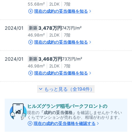
55.68m²
2LDK
7階
現在の成約の妥当価格を知る
2024/01
3,478万
円
新築
74万
円/m²
46.98m²
2LDK
7階
現在の成約の妥当価格を知る
2024/01
3,468万
円
新築
73万
円/m²
46.98m²
2LDK
7階
現在の成約の妥当価格を知る
もっと見る（全
194
件）
ヒルズグランデ稲毛パークフロント
の
現在の
「成約の妥当価格」
を確認しませんか？今い
くらでマンションが売れるか、相場がわかります。
現在の成約の妥当価格を確認する