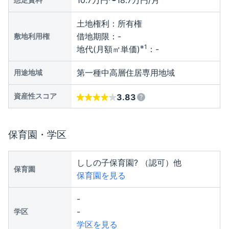
10.7万円〜18.7万円/月
土地権利：
所有権
借地期限：
-
敷地利用権
※1
地代(月額㎡単価)
：
-
第一種中高層住居専用地域
用途地域
資産性スコア
3.83
保育園・学区
ししの子保育園? （認可）他
保育園
保育園を見る
-
-
学区
学区を見る