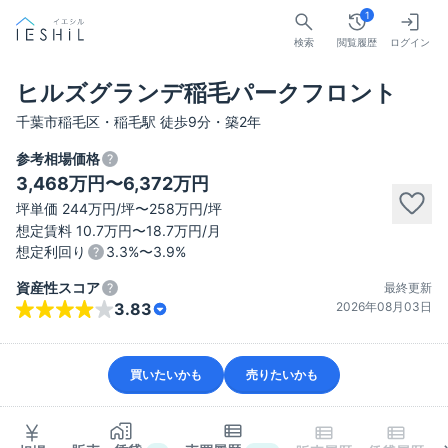
1
検索
閲覧履歴
ログイン
ヒルズグランデ稲毛パークフロント
千葉市稲毛区・稲毛駅 徒歩9分・築2年
参考相場価格
3,468万円〜6,372万円
坪単価 244万円/坪〜258万円/坪
想定賃料 10.7万円〜18.7万円/月
想定利回り
3.3%〜3.9%
資産性スコア
最終更新
2026年08月03日
3.83
買いたいかも
売りたいかも