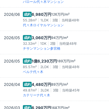
バロール代々木マンション
2026/06
6,980万
円
成約
126万
円/m²
55.28m²
1LDK
3階
当時築
48
年
代々木ロイヤルマンション
2026/05
3,060万
円
成約
94万
円/m²
32.32m²
1DK
2階
当時築
48
年
チサンマンション参宮橋
2026/05
1億6,230万
円
成約
189万
円/m²
85.57m²
2LDK
3階
当時築
48
年
ベルテ代々木
2026/04
4,480万
円
成約
89万
円/m²
49.87m²
3LDK
3階
当時築
45
年
カテリーナ代々木
2026/03
6,290万
円
成約
168万
円/m²