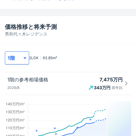
価格推移と将来予測
秀和代々木レジデンス
2LDK
63.85
m²
7,475万円
1階
の参考相場価格
343
万円
2026/8
前年比