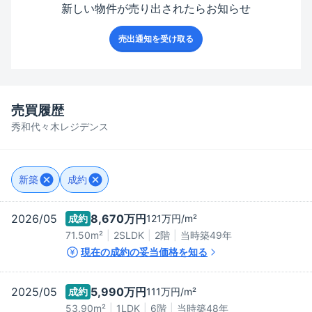
新しい物件が売り出されたらお知らせ
売出通知を受け取る
売買履歴
秀和代々木レジデンス
新築
成約
2026/05
8,670万
円
成約
121万
円/m²
71.50m²
2SLDK
2階
当時築
49
年
現在の成約の妥当価格を知る
2025/05
5,990万
円
成約
111万
円/m²
53.90m²
1LDK
6階
当時築
48
年