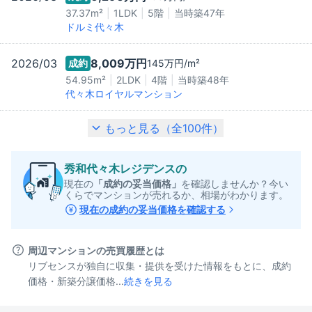
37.37m²
1LDK
5階
当時築
47
年
ドルミ代々木
2026/03
8,009万
円
成約
145万
円/m²
54.95m²
2LDK
4階
当時築
48
年
代々木ロイヤルマンション
もっと見る（全
100
件）
秀和代々木レジデンス
の
現在の
「成約の妥当価格」
を確認しませんか？今い
くらでマンションが売れるか、相場がわかります。
現在の成約の妥当価格を確認する
周辺マンションの売買履歴とは
リブセンスが独自に収集・提供を受けた情報をもとに、成約
価格・新築分譲価格...
続きを見る