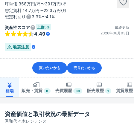
坪単価 358万円/坪〜391万円/坪
想定賃料 14.7万円〜22.3万円/月
想定利回り
3.3%〜4.1%
上位
5%
資産性スコア
最終更新
2026年08月03日
4.49
地震
注意
買いたいかも
売りたいかも
販売・賃貸
売買履歴
販売履歴
賃貸履歴
相場
0
30
1
資産価値と取引状況の最新データ
秀和代々木レジデンス