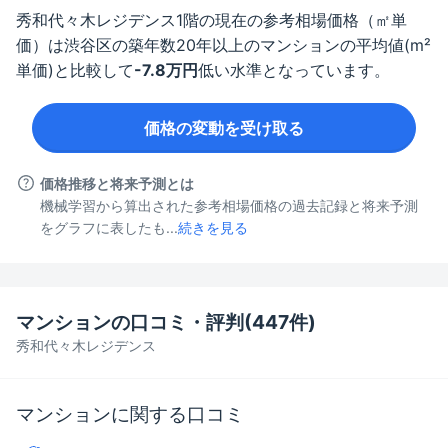
秀和代々木レジデンス
1階
の現在の参考相場価格（㎡単
価）は
渋谷区
の築年数
20年以上
のマンションの平均値(m²
単価)と比較して
-7.8
万円
低い水準となっています。
価格の変動を受け取る
価格推移と将来予測とは
機械学習から算出された参考相場価格の過去記録と将来予測
をグラフに表したも...
続きを見る
マンションの口コミ・評判(
447
件)
秀和代々木レジデンス
マンションに関する口コミ