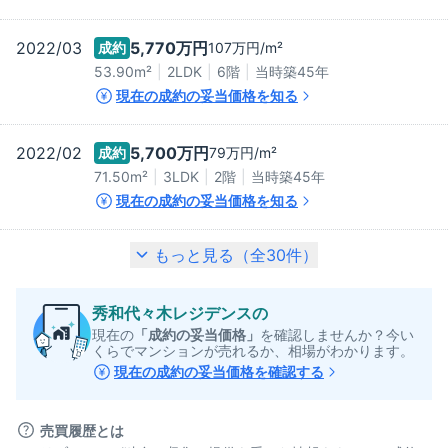
2022/03
5,770万
円
成約
107万
円/m²
53.90m²
2LDK
6階
当時築
45
年
現在の成約の妥当価格を知る
2022/02
5,700万
円
成約
79万
円/m²
71.50m²
3LDK
2階
当時築
45
年
現在の成約の妥当価格を知る
もっと見る（全
30
件）
秀和代々木レジデンス
の
現在の
「成約の妥当価格」
を確認しませんか？今い
くらでマンションが売れるか、相場がわかります。
現在の成約の妥当価格を確認する
売買履歴とは