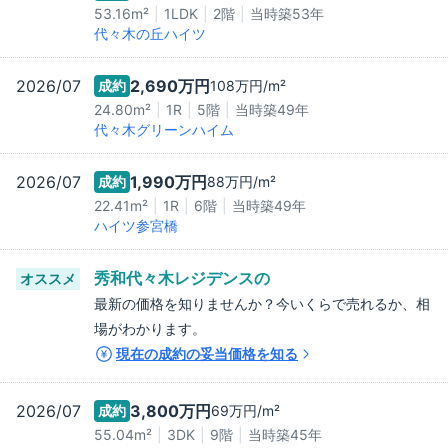
53.16m²
1LDK
2階
当時築
53
年
代々木の丘ハイツ
2026/07
2,690万
円
成約
108万
円/m²
24.80m²
1R
5階
当時築
49
年
代々木グリーンハイム
2026/07
1,990万
円
成約
88万
円/m²
22.41m²
1R
6階
当時築
49
年
ハイツ参宮橋
秀和代々木レジデンス
の
オススメ
最新の価格を知りませんか？今いくらで売れるか、相
場がわかります。
現在の成約の妥当価格を知る
2026/07
3,800万
円
成約
69万
円/m²
55.04m²
3DK
9階
当時築
45
年