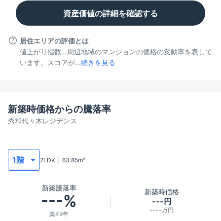
資産価値の詳細を確認する
居住エリアの評価とは
値上がり指数…周辺地域のマンションの価格の変動率を表して
います。スコアが...
続きを見る
新築時価格からの騰落率
秀和代々木レジデンス
2LDK
63.85
m²
新築騰落率
新築時価格
---%
---円
----万円
築49年