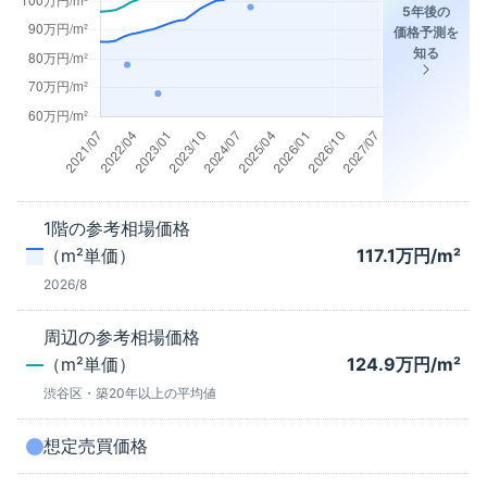
5年後の
価格予測を
知る
1階
の参考相場価格
（m²単価）
117.1
万円/m²
2026/8
周辺の参考相場価格
（m²単価）
124.9
万円/m²
渋谷区
・築
20年以上
の平均値
想定売買価格