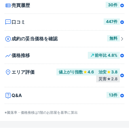
売買履歴
30
件
口コミ
447
件
成約の妥当価格を確認
無料
価格推移
前年比
4.8
%
エリア評価
値上がり指数
4.6
治安
3.8
災害
2.8
Q&A
13
件
※騰落率・価格推移は
1階
のお部屋を基準に算出